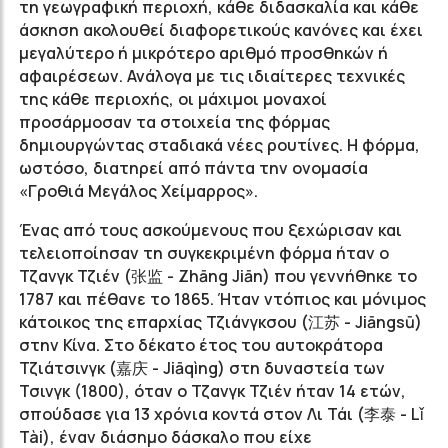
τη γεωγραφική περιοχή, κάθε διδασκαλία και κάθε
άσκηση ακολουθεί διαφορετικούς κανόνες και έχει
μεγαλύτερο ή μικρότερο αριθμό προσθηκών ή
αφαιρέσεων. Ανάλογα με τις ιδιαίτερες τεχνικές
της κάθε περιοχής, οι μάχιμοι μοναχοί
προσάρμοσαν τα στοιχεία της φόρμας
δημιουργώντας σταδιακά νέες ρουτίνες. Η φόρμα,
ωστόσο, διατηρεί από πάντα την ονομασία
«Γροθιά Μεγάλος Χείμαρρος».
Ένας από τους ασκούμενους που ξεχώρισαν και
τελειοποίησαν τη συγκεκριμένη φόρμα ήταν ο
Τζανγκ Τζιέν (张监 - Zhāng Jiān) που γεννήθηκε το
1787 και πέθανε το 1865. Ήταν ντόπιος και μόνιμος
κάτοικος της επαρχίας Τζιάνγκσου (江苏 - Jiāngsū)
στην Κίνα. Στο δέκατο έτος του αυτοκράτορα
Τζιάτσινγκ (嘉庆 - Jiāqìng) στη δυναστεία των
Τσινγκ (1800), όταν ο Τζανγκ Τζιέν ήταν 14 ετών,
σπούδασε για 13 χρόνια κοντά στον Λι Τάι (李泰 - Lǐ
Tài), έναν διάσημο δάσκαλο που είχε