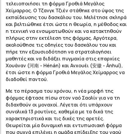
τελειοποιήσει τη φόρμα Γροθιά Μεγάλος
Χείμαρρος. Ο Τζανγκ Τζιέν στάθηκε στο ύψος της
εκπαίδευσης του δασκάλου του. Μελέτησε σκληρά
και βελτιώθηκε έτσι ώστε η θεωρία, η μέθοδος και
η τεχνική να ενσωματωθούν και να κατακτηθούν
πλήρως στην εκτέλεση της φόρμας. Αργότερα,
ακολούθησε τις οδηγίες του δασκάλου του και
πήρε την εξουσιοδότηση να στρατολογήσει
μαθητές και να διδάξει πυγμαχία στις επαρχίες
Χουάναν (河南 - Hénán) και Ανχουέι (安徽 - Ānhuī),
έτσι ώστε η φόρμα Γροθιά Μεγάλος Χείμαρρος να
διαδοθεί παντού.
Με το πέρασμα του χρόνου, η νέα μορφή της
φόρμας έφτασε πίσω στον ναό Σαολίν για να τη
διδαχθούν οι μοναχοί. Λέγεται ότι υπάρχουν
συνολικά 13 ρουτίνες, καθεμία με τα δικά της
χαρακτηριστικά και τις δικές της αρετές.
Θεωρείται μία δυναμική και εντυπωσιακή φόρμα
που συχνά επιλέγει η ομάδα επίδειξης του ναού