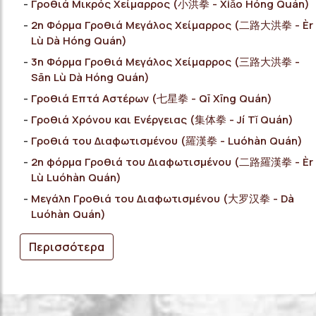
Γροθιά Μικρός Χείμαρρος (小洪拳 - Xiǎo Hóng Quán)
2η Φόρμα Γροθιά Μεγάλος Χείμαρρος (二路大洪拳 - Èr
Lù Dà Hóng Quán)
3η Φόρμα Γροθιά Μεγάλος Χείμαρρος (三路大洪拳 -
Sān Lù Dà Hóng Quán)
Γροθιά Επτά Αστέρων (七星拳 - Qī Xīng Quán)
Γροθιά Χρόνου και Ενέργειας (集体拳 - Jí Tǐ Quán)
Γροθιά του Διαφωτισμένου (羅漢拳 - Luóhàn Quán)
2η φόρμα Γροθιά του Διαφωτισμένου (二路羅漢拳 - Èr
Lù Luóhàn Quán)
Μεγάλη Γροθιά του Διαφωτισμένου (大罗汉拳 - Dà
Luóhàn Quán)
Περισσότερα