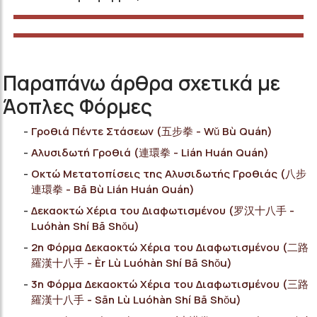
Παραπάνω άρθρα σχετικά με
Άοπλες Φόρμες
Γροθιά Πέντε Στάσεων (五步拳 - Wǔ Bù Quán)
Αλυσιδωτή Γροθιά (連環拳 - Lián Huán Quán)
Οκτώ Μετατοπίσεις της Αλυσιδωτής Γροθιάς (八步
連環拳 - Bā Bù Lián Huán Quán)
Δεκαοκτώ Χέρια του Διαφωτισμένου (罗汉十八手 -
Luóhàn Shí Bā Shǒu)
2η Φόρμα Δεκαοκτώ Χέρια του Διαφωτισμένου (二路
羅漢十八手 - Èr Lù Luóhàn Shí Bā Shǒu)
3η Φόρμα Δεκαοκτώ Χέρια του Διαφωτισμένου (三路
羅漢十八手 - Sān Lù Luóhàn Shí Bā Shǒu)