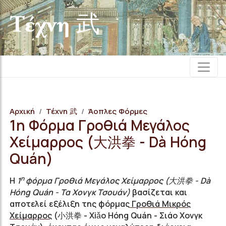
Τέχνη 武
Αρχική
Τέχνη 武
Άοπλες Φόρμες
1η Φόρμα Γροθιά Μεγάλος
Χείμαρρος (大洪拳 - Dà Hóng
Quán)
η
Η
1
φόρμα Γροθιά Μεγάλος Χείμαρρος (大洪拳 - Dà
Hóng Quán - Τα Χονγκ Τσουάν)
βασίζεται και
αποτελεί εξέλιξη της φόρμας
Γροθιά Μικρός
Χείμαρρος
(小洪拳 - Xiǎo Hóng Quán - Σιάο Χονγκ