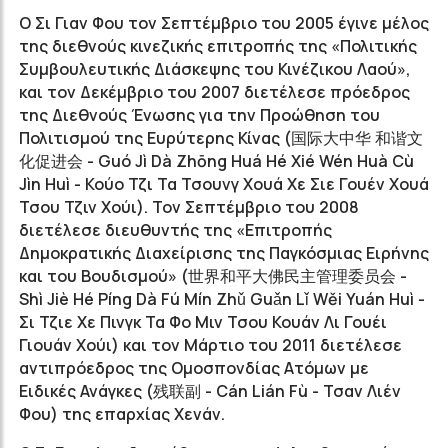
Ο Σι Γιαν Φου τον Σεπτέμβριο του 2005 έγινε μέλος
της διεθνούς κινεζικής επιτροπής της «Πολιτικής
Συμβουλευτικής Διάσκεψης του Κινέζικου Λαού»,
και τον Δεκέμβριο του 2007 διετέλεσε πρόεδρος
της Διεθνούς Ένωσης για την Προώθηση του
Πολιτισμού της Ευρύτερης Κίνας (国际大中华 和谐文
化促进会 - Guó Jì Dà Zhōng Huá Hé Xié Wén Huà Cù
Jìn Huì - Κούο Τζι Τα Τσουνγ Χουά Χε Σιε Γουέν Χουά
Τσου Τζιν Χούι). Τον Σεπτέμβριο του 2008
διετέλεσε διευθυντής της «Επιτροπής
Δημοκρατικής Διαχείρισης της Παγκόσμιας Ειρήνης
και του Βουδισμού» (世界和平大佛民主管理委员会 -
Shì Jiè Hé Píng Dà Fú Mín Zhǔ Guǎn Lǐ Wěi Yuán Huì -
Σι Τζιε Χε Πινγκ Τα Φο Μιν Τσου Κουάν Λι Γουέι
Γιουάν Χούι) και τον Μάρτιο του 2011 διετέλεσε
αντιπρόεδρος της Ομοσπονδίας Ατόμων με
Ειδικές Ανάγκες (残联副 - Cán Lián Fù - Τσαν Λιέν
Φου) της επαρχίας Χενάν.