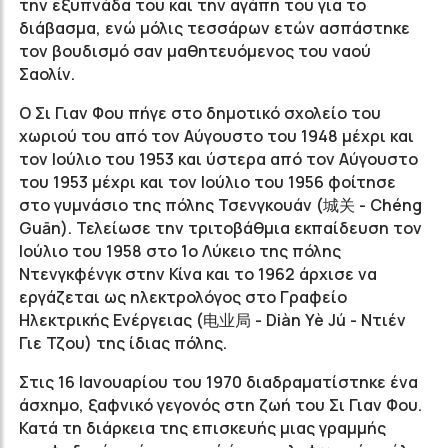
την εξυπνάδα του και την αγάπη του για το
διάβασμα, ενώ μόλις τεσσάρων ετών ασπάστηκε
τον βουδισμό σαν μαθητευόμενος του ναού
Σαολίν.
Ο Σι Γιαν Φου πήγε στο δημοτικό σχολείο του
χωριού του από τον Αύγουστο του 1948 μέχρι και
τον Ιούλιο του 1953 και ύστερα από τον Αύγουστο
του 1953 μέχρι και τον Ιούλιο του 1956 φοίτησε
στο γυμνάσιο της πόλης Τσενγκουάν (城关 - Chéng
Guān). Τελείωσε την τριτοβάθμια εκπαίδευση τον
Ιούλιο του 1958 στο 1ο Λύκειο της πόλης
Ντενγκφένγκ στην Κίνα και το 1962 άρχισε να
εργάζεται ως ηλεκτρολόγος στο Γραφείο
Ηλεκτρικής Ενέργειας (电业局 - Diàn Yè Jú - Ντιέν
Γιε Τζου) της ίδιας πόλης.
Στις 16 Ιανουαρίου του 1970 διαδραματίστηκε ένα
άσχημο, ξαφνικό γεγονός στη ζωή του Σι Γιαν Φου.
Κατά τη διάρκεια της επισκευής μιας γραμμής