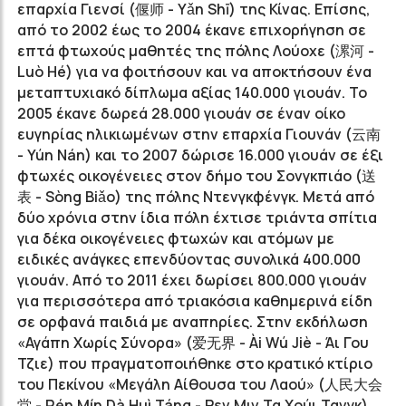
επαρχία Γιενσί (偃师 - Yǎn Shī) της Κίνας. Επίσης,
από το 2002 έως το 2004 έκανε επιχορήγηση σε
επτά φτωχούς μαθητές της πόλης Λούοχε (漯河 -
Luò Hé) για να φοιτήσουν και να αποκτήσουν ένα
μεταπτυχιακό δίπλωμα αξίας 140.000 γιουάν. Το
2005 έκανε δωρεά 28.000 γιουάν σε έναν οίκο
ευγηρίας ηλικιωμένων στην επαρχία Γιουνάν (云南
- Yún Νán) και το 2007 δώρισε 16.000 γιουάν σε έξι
φτωχές οικογένειες στον δήμο του Σονγκπιάο (送
表 - Sòng Biǎo) της πόλης Ντενγκφένγκ. Μετά από
δύο χρόνια στην ίδια πόλη έχτισε τριάντα σπίτια
για δέκα οικογένειες φτωχών και ατόμων με
ειδικές ανάγκες επενδύοντας συνολικά 400.000
γιουάν. Από το 2011 έχει δωρίσει 800.000 γιουάν
για περισσότερα από τριακόσια καθημερινά είδη
σε ορφανά παιδιά με αναπηρίες. Στην εκδήλωση
«Αγάπη Χωρίς Σύνορα» (爱无界 - Ài Wú Jiè - Άι Γου
Τζιε) που πραγματοποιήθηκε στο κρατικό κτίριο
του Πεκίνου «Μεγάλη Αίθουσα του Λαού» (人民大会
堂 - Rén Mín Dà Huì Táng - Ρεν Μιν Τα Χούι Τανγκ)