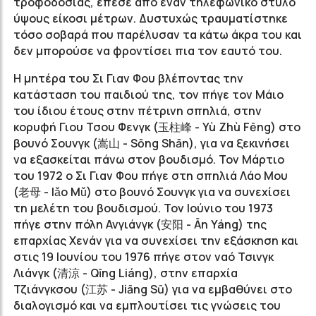
τροφοδοσίας, έπεσε από έναν τηλεφωνικό στύλο
ύψους είκοσι μέτρων. Δυστυχώς τραυματίστηκε
τόσο σοβαρά που παρέλυσαν τα κάτω άκρα του και
δεν μπορούσε να φροντίσει πια τον εαυτό του.
Η μητέρα του Σι Γιαν Φου βλέποντας την
κατάσταση του παιδιού της, τον πήγε τον Μάιο
του ίδιου έτους στην πέτρινη σπηλιά, στην
κορυφή Γιου Τσου Φενγκ (玉柱峰 - Yù Zhù Fēng) στο
βουνό Σουνγκ (嵩山 - Sōng Shān), για να ξεκινήσει
να εξασκείται πάνω στον βουδισμό. Τον Μάρτιο
του 1972 ο Σι Γιαν Φου πήγε στη σπηλιά Λάο Mου
(老母 - lǎo Μǔ) στο βουνό Σουνγκ για να συνεχίσει
τη μελέτη του βουδισμού. Τον Ιούνιο του 1973
πήγε στην πόλη Ανγιάνγκ (安阳 - Ān Yáng) της
επαρχίας Χενάν για να συνεχίσει την εξάσκηση και
στις 19 Ιουνίου του 1976 πήγε στον ναό Τσινγκ
Λιάνγκ (清涼 - Qīng Liáng), στην επαρχία
Τζιάνγκσου (江苏 - Jiāng Sū) για να εμβαθύνει στο
διαλογισμό και να εμπλουτίσει τις γνώσεις του