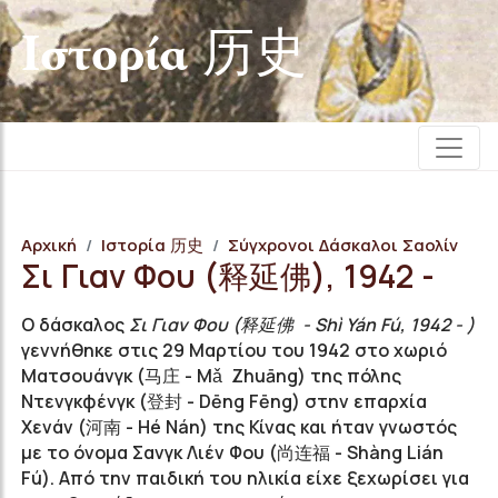
Iστορία 历史
Αρχική
Iστορία 历史
Σύγχρονοι Δάσκαλοι Σαολίν
Σι Γιαν Φου (释延佛), 1942 -
Ο δάσκαλος
Σι Γιαν Φου (释延佛 - Shì Yán Fú, 1942 - )
γεννήθηκε στις 29 Μαρτίου του 1942 στο χωριό
Ματσουάνγκ (马庄 - Mǎ Zhuāng) της πόλης
Ντενγκφένγκ (登封 - Dēng Fēng) στην επαρχία
Χενάν (河南 - Hé Nán) της Κίνας και ήταν γνωστός
με το όνομα Σανγκ Λιέν Φου (尚连福 - Shàng Lián
Fú). Από την παιδική του ηλικία είχε ξεχωρίσει για