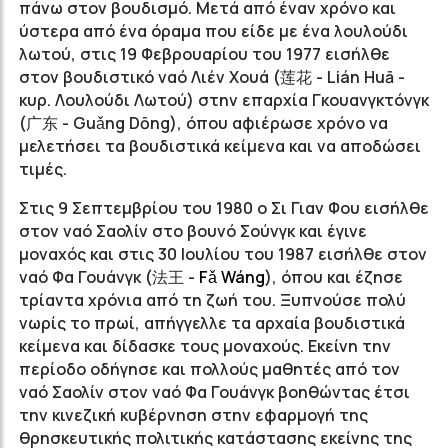
πάνω στον βουδισμό. Μετά από έναν χρόνο και
ύστερα από ένα όραμα που είδε με ένα λουλούδι
λωτού, στις 19 Φεβρουαρίου του 1977 εισήλθε
στον βουδιστικό ναό Λιέν Χουά (莲花 - Lián Huā -
κυρ. Λουλούδι Λωτού) στην επαρχία Γκουανγκτόνγκ
(广东 - Guǎng Dōng), όπου αφιέρωσε χρόνο να
μελετήσει τα βουδιστικά κείμενα και να αποδώσει
τιμές.
Στις 9 Σεπτεμβρίου του 1980 ο Σι Γιαν Φου εισήλθε
στον ναό Σαολίν στο βουνό Σούνγκ και έγινε
μοναχός και στις 30 Ιουλίου του 1987 εισήλθε στον
ναό Φα Γουάνγκ (法王 -
Fǎ W
áng
), όπου και έζησε
τρίαντα χρόνια από τη ζωή του. Ξυπνούσε πολύ
νωρίς το πρωί, απήγγελλε τα αρχαία βουδιστικά
κείμενα και δίδασκε τους μοναχούς. Εκείνη την
περίοδο οδήγησε και πολλούς μαθητές από τον
ναό Σαολίν στον ναό Φα Γουάνγκ βοηθώντας έτσι
την κινεζική κυβέρνηση στην εφαρμογή της
θρησκευτικής πολιτικής κατάστασης εκείνης της