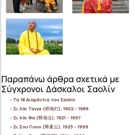
Παραπάνω άρθρα σχετικά με
Σύγχρονοι Δάσκαλοι Σαολίν
Τα 18 Διαμάντια του Σαολίν
Σι Χάι Τανγκ (师海灯), 1902 - 1989
Σι Χάι Φα (释海法), 1921 - 1997
Σι Σου Γιουν (释素云), 1923 - 1999