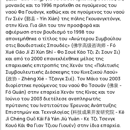
μοναχός και το 1996 προήχθη σε ηγούμενος του
ναού Φα Γουάνγκ, καθώς και σε ηγούμενος του ναού
Γιν Σιέν (鄞县 - Yín Xiàn) της πόλης Γκουανγκτόνγκ,
στην Κίνα. Για όλη του την προσφορά και
αφιέρωση στον βουδισμό το 1998 του
απονεμήθηκε ο τίτλος του «Ανώτερου Συμβούλου
στις Βουδιστικές Σπουδές» (佛学高级咨询师 - Fó
Xué Gāo Jí Zī Xún Shī - Φο Σουέ Κάο Τζι Ζι Σουν Σι)
και από το 2000 επανεκλέχθηκε μέλος της
επαρχιακής επιτροπής της Χενάν της «Πολιτικής
Συμβουλευτικής Διάσκεψης του Κινεζικού Λαού»
(政协 - Zhèng Xié - Τζανγκ Σιέ). Τον Μάιο του 2003
διορίστηκε ηγούμενος του ναού Φο Τσουάν (佛泉 -
Fó Quán) στην επαρχία Χενάν της Κίνας και τον
Ιούνιο του 2003 διετέλεσε αναπληρωτής
πρύτανης του Ινστιτούτου Έρευνας Ανάπτυξης
Επιστημών και Τεχνολογίας (科技成果开发研究院 - Kē
Jì Chéng Guǒ Kāi Fā Yán Jiù Yuàn - Κε Τζι Τσενγκ
Κουό Κάι Φα Γιαν Τζιου Γιουέν) στην ίδια επαρχία.