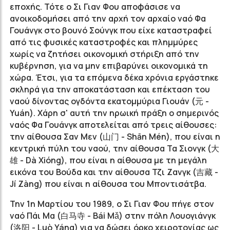
εποχής. Τότε ο Σι Γιαν Φου αποφάσισε να
ανοικοδομήσει από την αρχή τον αρχαίο ναό Φα
Γουάνγκ στο βουνό Σούνγκ που είχε καταστραφεί
από τις φυσικές καταστροφές και πλημμύρες
χωρίς να ζητήσει οικονομική στήριξη από την
κυβέρνηση, για να μην επιβαρύνει οικονομικά τη
χώρα. Έτσι, για τα επόμενα δέκα χρόνια εργάστηκε
σκληρά για την αποκατάσταση και επέκταση του
ναού δίνοντας ογδόντα εκατομμύρια Γιουάν (元 -
Yuán). Χάρη σ' αυτή την ηρωική πράξη ο σημερινός
ναός Φα Γουάνγκ αποτελείται από τρεις αίθουσες:
την αίθουσα Σαν Μεν (山门 - Shān Mén), που είναι η
κεντρική πύλη του ναού, την αίθουσα Τα Σιονγκ (大
雄 - Dà Xióng), που είναι η αίθουσα με τη μεγάλη
εικόνα του Βούδα και την αίθουσα Τζι Ζανγκ (吉藏 -
Jí Zàng) που είναι η αίθουσα του Μποντισάτβα.
Την 1η Μαρτίου του 1989, ο Σι Γιαν Φου πήγε στον
ναό Πάι Μα (白马寺 - Bái Mǎ) στην πόλη Λουογιάνγκ
(洛阳 - Luò Yáng) για να δώσει όρκο χειροτονίας ως