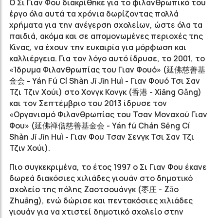
Ο Σι Γιαν Φου διακρίθηκε για το φιλανθρωπικό του
έργο όλα αυτά τα χρόνια δωρίζοντας πολλά
χρήματα για την ανέγερση σχολείων, ώστε όλα τα
παιδιά, ακόμα και σε απομονωμένες περιοχές της
Κίνας, να έχουν την ευκαιρία για μόρφωση και
καλλιέργεια. Για τον λόγο αυτό ίδρυσε, το 2001, το
«Ίδρυμα Φιλανθρωπίας του Γιαν Φουό» (延佛慈善基
金会 - Yán Fú Cí Shàn Jī Jīn Huì - Γιαν Φουό Τσι Σαν
Τζι Τζιν Χούι) στο Χονγκ Κονγκ (香港 - Xiāng Gǎng)
και τον Σεπτέμβριο του 2013 ίδρυσε τον
«Οργανισμό Φιλανθρωπίας του Τσαν Μοναχού Γιαν
Φου» (延佛禅僧慈善基金会 - Yán fú Chán Sēng Cí
Shàn Jī Jīn Huì - Γιαν Φου Τσαν Σενγκ Τσι Σαν Τζι
Τζιν Χούι).
Πιο συγκεκριμένα, το έτος 1997 ο Σι Γιαν Φου έκανε
δωρεά διακόσιες χιλιάδες γιουάν στο δημοτικό
σχολείο της πόλης Ζαοτσουάνγκ (枣庄 - Zǎo
Zhuāng), ενώ δώρισε και πεντακόσιες χιλιάδες
γιουάν για να χτιστεί δημοτικό σχολείο στην