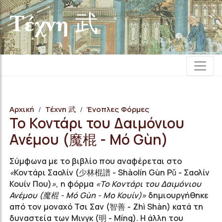
Τέχνη 武
Αρχική
Τέχνη 武
Ένοπλες Φόρμες
Το Κοντάρι του Δαιμόνιου
Ανέμου (魔棍 - Mó Gùn)
Σύμφωνα με το βιβλίο που αναφέρεται στο
«
Κοντάρι Σαολίν (少林棍譜 - Shàolín Gùn Pǔ - Σαολίν
Κουίν Που)
»
, η φόρμα
«Το Κοντάρι του Δαιμόνιου
Ανέμου (魔棍 - Mó Gùn - Μο Κουίν)»
δημιουργήθηκε
από τον μοναχό Τσι Σαν (智善 - Z
hì S
hàn
) κατά τη
δυναστεία των Μινγκ (明 - Míng). Η άλλη του