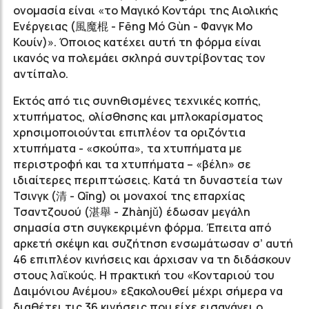
ονομασία είναι «το Μαγικό Κοντάρι της Αιολικής
Ενέργειας (風魔棍 - F
ēng M
ó G
ùn - Φανγκ Μο
Κουίν)
». Όποιος κατέχει αυτή τη φόρμα είναι
ικανός να πολεμάει σκληρά συντρίβοντας τον
αντίπαλο.
Εκτός από τις συνηθισμένες τεχνικές κοπής,
χτυπήματος, ολίσθησης και μπλοκαρίσματος
χρησιμοποιούνται επιπλέον τα οριζόντια
χτυπήματα - «σκούπα», τα χτυπήματα με
περιστροφή και τα χτυπήματα – «βέλη» σε
ιδιαίτερες περιπτώσεις. Κατά τη δυναστεία των
Τσινγκ (清 - Qīng) οι μοναχοί της επαρχίας
Τσαντζουού (湛舉 -
Zhàn
jǔ
) έδωσαν μεγάλη
σημασία στη συγκεκριμένη φόρμα. Έπειτα από
αρκετή σκέψη και συζήτηση ενσωμάτωσαν σ’ αυτή
46 επιπλέον κινήσεις και άρχισαν να τη διδάσκουν
στους λαϊκούς. Η πρακτική του «Κονταριού του
Δαιμόνιου Ανέμου» εξακολουθεί μέχρι σήμερα να
διαθέτει τις 36 κινήσεις που είχε εισαγάγει ο