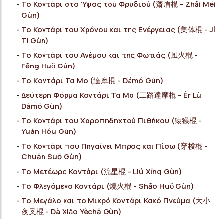
Το Κοντάρι στο Ύψος του Φρυδιού (齋眉棍 - Zhāi Méi
Gùn)
Το Κοντάρι του Χρόνου και της Ενέργειας (集体棍 - Jí
Tǐ Gùn)
Το Κοντάρι του Ανέμου και της Φωτιάς (風火棍 -
Fēng Huǒ Gùn)
Το Kοντάρι Τα Μο (達摩棍 - Dámó Gùn)
Δεύτερη Φόρμα Κοντάρι Τα Μο (二路達摩棍 - Èr Lù
Dámó Gùn)
Το Κοντάρι του Χοροπηδηχτού Πιθήκου (猿猴棍 -
Yuán Hóu Gùn)
Το Κοντάρι που Πηγαίνει Μπρος και Πίσω (穿梭棍 -
Chuān Suō Gùn)
Το Μετέωρο Κοντάρι (流星棍 - Liú Xīng Gùn)
Το Φλεγόμενο Κοντάρι (燒火棍 - Shāo Huǒ Gùn)
Το Μεγάλο και το Μικρό Κοντάρι Κακό Πνεύμα (大小
夜叉棍 - Dà Xiǎo Yèchā Gùn)