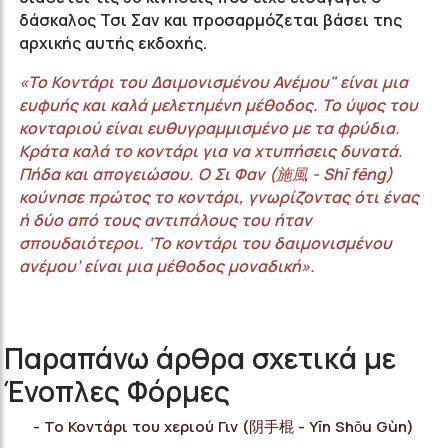
δάσκαλος Τσι Σαν και προσαρμόζεται βάσει της
αρχικής αυτής εκδοχής.
«
To
Κοντάρι του Δαιμονισμένου Ανέμου" είναι μια
ευφυής και καλά μελετημένη μέθοδος. Το ύψος του
κονταριού είναι ευθυγραμμισμένο με τα φρύδια.
Κράτα καλά το κοντάρι για να χτυπήσεις δυνατά.
Πήδα και απογειώσου. Ο Σι Φαν (
施風 -
Shī
fēng
)
κούνησε πρώτος το κοντάρι, γνωρίζοντας ότι ένας
ή δύο από τους αντιπάλους του ήταν
σπουδαιότεροι. ‘Το κοντάρι του δαιμονισμένου
ανέμου’ είναι μια μέθοδος μοναδική».
Παραπάνω άρθρα σχετικά με
Ένοπλες Φόρμες
Το Κοντάρι του χεριού Γιν (阴手棍 - Yīn Shǒu Gùn)