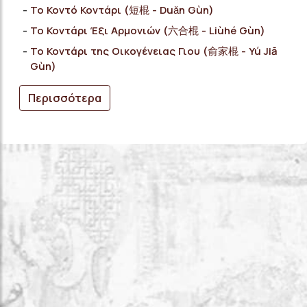
Το Κοντό Κοντάρι (短棍 - Duǎn Gùn)
Το Κοντάρι Έξι Αρμονιών (六合棍 - Liùhé Gùn)
Το Κοντάρι της Οικογένειας Γιου (俞家棍 - Yú Jiā
Gùn)
Περισσότερα