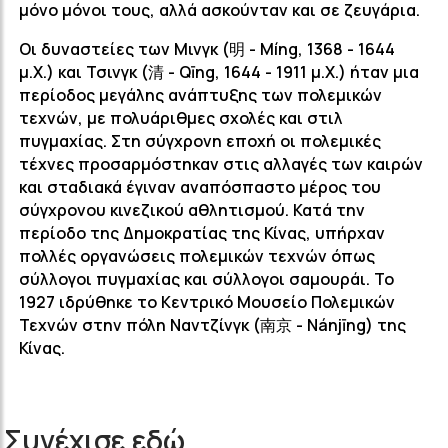
μόνο μόνοι τους, αλλά ασκούνταν και σε ζευγάρια.
Οι δυναστείες των Μινγκ (明 - Míng, 1368 - 1644
μ.Χ.) και Τσινγκ (清 - Qīng, 1644 - 1911 μ.Χ.) ήταν μια
περίοδος μεγάλης ανάπτυξης των πολεμικών
τεχνών, με πολυάριθμες σχολές και στιλ
πυγμαχίας. Στη σύγχρονη εποχή οι πολεμικές
τέχνες προσαρμόστηκαν στις αλλαγές των καιρών
και σταδιακά έγιναν αναπόσπαστο μέρος του
σύγχρονου κινεζικού αθλητισμού. Κατά την
περίοδο της Δημοκρατίας της Κίνας, υπήρχαν
πολλές οργανώσεις πολεμικών τεχνών όπως
σύλλογοι πυγμαχίας και σύλλογοι σαμουράι. Το
1927 ιδρύθηκε το Κεντρικό Μουσείο Πολεμικών
Τεχνών στην πόλη Ναντζίνγκ (南京 - Nánjīng) της
Κίνας.
Συνέχισε εδώ . . .