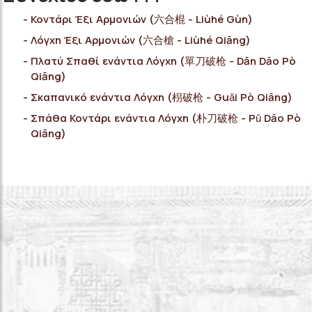
Κοντάρι Έξι Αρμονιών (六合棍 - Liùhé Gùn)
Λόγχη Έξι Αρμονιών (六合槍 - Liùhé Qiāng)
Πλατύ Σπαθί ενάντια Λόγχη (單刀破枪 - Dān Dāo Pò
Qiāng)
Σκαπανικό ενάντια Λόγχη (枴破枪 - Guǎi Pò Qiāng)
Σπάθα Κοντάρι ενάντια Λόγχη (朴刀破枪 - Pǔ Dāo Pò
Qiāng)