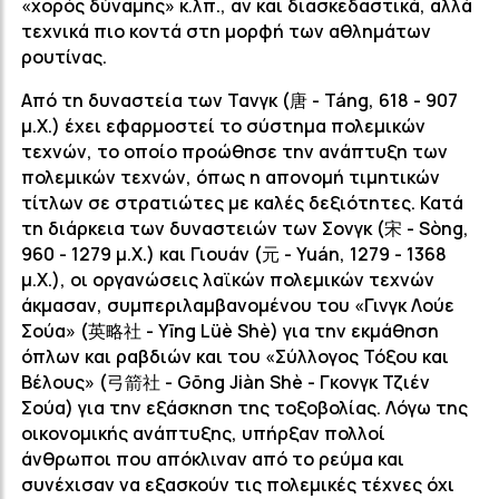
«χορός δύναμης» κ.λπ., αν και διασκεδαστικά, αλλά
τεχνικά πιο κοντά στη μορφή των αθλημάτων
ρουτίνας.
Από τη δυναστεία των Τανγκ (唐 - Táng, 618 - 907
μ.Χ.) έχει εφαρμοστεί το σύστημα πολεμικών
τεχνών, το οποίο προώθησε την ανάπτυξη των
πολεμικών τεχνών, όπως η απονομή τιμητικών
τίτλων σε στρατιώτες με καλές δεξιότητες. Κατά
τη διάρκεια των δυναστειών των Σονγκ (宋 - Sòng,
960 - 1279 μ.Χ.) και Γιουάν (元 - Yuán, 1279 - 1368
μ.Χ.), οι οργανώσεις λαϊκών πολεμικών τεχνών
άκμασαν, συμπεριλαμβανομένου του «Γινγκ Λούε
Σούα» (英略社 - Yīng Lüè Shè) για την εκμάθηση
όπλων και ραβδιών και του «Σύλλογος Τόξου και
Βέλους» (弓箭社 - Gōng Jiàn Shè - Γκονγκ Τζιέν
Σούα) για την εξάσκηση της τοξοβολίας. Λόγω της
οικονομικής ανάπτυξης, υπήρξαν πολλοί
άνθρωποι που απόκλιναν από το ρεύμα και
συνέχισαν να εξασκούν τις πολεμικές τέχνες όχι