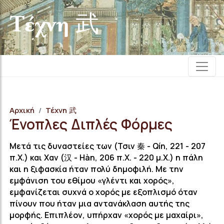
Τέχνη 武
Αρχική
Τέχνη 武
Ένοπλες Διπλές Φόρμες
Μετά τις δυναστείες των (Τσιν 秦 - Qín, 221 - 207
π.Χ.) και Χαν (汉 - Hàn, 206 π.Χ. - 220 μ.Χ.) η πάλη
και η ξιφασκία ήταν πολύ δημοφιλή. Με την
εμφάνιση του εθίμου «γλέντι και χορός»,
εμφανίζεται συχνά ο χορός με εξοπλισμό όταν
πίνουν που ήταν μια αντανάκλαση αυτής της
μορφής. Επιπλέον, υπήρχαν «χορός με μαχαίρι»,