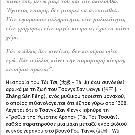
πάνω του, μένω μαζί του και τον ακολουθώ.
Έχοντας επαφή, δεν μπορεί να αντισταθεί..
Είτε εφαρμόσει σκληρότητα, είτε μαλακότητα,
είτε γρήγορες, είτε αργές κινήσεις, έχω το πάνω
χέρι.
Εάν ο άλλος δεν κινείται, δεν κινούμαι ούτε
εγώ. Εάν ο άλλος κάνει την παραμικρή κίνηση,
κινούμαι πρώτος”.
Η ιστορία του Τάι Τσι (太极 - Tài Jí) έχει συνδεθεί
αρχικά με τη ζωή του Τσανγκ Σαν Φανγκ (張三丰 -
Zhāng Sān Fēng), ενός μυθικού ταοϊστή μοναχού,
ο οποίος πιθανολογείται ότι έζησε γύρω στα 1368.
Λέγεται ότι ο Τσανγκ Σαν Φενγκ εφηύρε τη
«Γροθιά της Ύψιστης Αρχής» (Τάι Τσι Τσουάν),
καθώς παρατηρούσε μια μάχη μεταξύ ενός φιδιού
κι ενός γερανού στο βουνό Γου Tανγκ (武当 - Wǔ