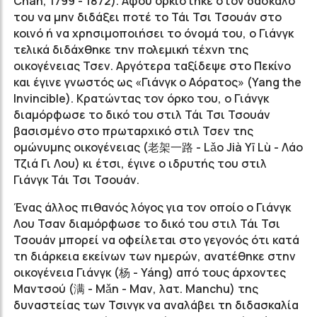
Chán, 1799 - 1872). Αφού ορκίστηκε στον δάσκαλό
του να μην διδάξει ποτέ το Τάι Τσι Τσουάν στο
κοινό ή να χρησιμοποιήσει το όνομά του, ο Γιάνγκ
τελικά διδάχθηκε την πολεμική τέχνη της
οικογένειας Τσεν. Αργότερα ταξίδεψε στο Πεκίνο
και έγινε γνωστός ως «Γιάνγκ ο Αόρατος» (Yang the
Invincible). Κρατώντας τον όρκο του, ο Γιάνγκ
διαμόρφωσε το δικό του στιλ Τάι Τσι Τσουάν
βασισμένο στο πρωταρχικό στιλ Τσεν της
ομώνυμης οικογένειας (老架一路 - Lǎo Jià Υī Lù - Λάο
Τζιά Γι Λου) κι έτσι, έγινε ο ιδρυτής του στιλ
Γιάνγκ Τάι Τσι Τσουάν.
Ένας άλλος πιθανός λόγος για τον οποίο ο Γιάνγκ
Λου Τσαν διαμόρφωσε το δικό του στιλ Τάι Τσι
Τσουάν μπορεί να οφείλεται στο γεγονός ότι κατά
τη διάρκεια εκείνων των ημερών, ανατέθηκε στην
οικογένεια Γιάνγκ (杨 - Yáng) από τους άρχοντες
Μαντσού (满 - Mǎn - Μαν, λατ. Manchu) της
δυναστείας των Τσινγκ να αναλάβει τη διδασκαλία