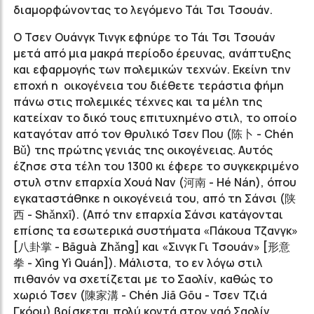
διαμορφώνοντας το λεγόμενο Τάι Τσι Τσουάν.
Ο Τσεν Ουάνγκ Τινγκ εφηύρε το Τάι Τσι Τσουάν
μετά από μια μακρά περίοδο έρευνας, ανάπτυξης
και εφαρμογής των πολεμικών τεχνών. Εκείνη την
εποχή η οικογένεια του διέθετε τεράστια φήμη
πάνω στις πολεμικές τέχνες και τα μέλη της
κατείχαν το δικό τους επιτυχημένο στιλ, το οποίο
καταγόταν από τον θρυλικό Τσεν Που (陈卜 - Chén
Bǔ) της πρώτης γενιάς της οικογένειας. Αυτός
έζησε στα τέλη του 1300 κι έφερε το συγκεκριμένο
στυλ στην επαρχία Χουά Ναν (河南 - Hé Νán), όπου
εγκαταστάθηκε η οικογένειά του, από τη Σάνσι (陕
西 - Shǎnxī). (Από την επαρχία Σάνσι κατάγονται
επίσης τα εσωτερικά συστήματα «Πάκουα Τζανγκ»
[八卦掌 - Bāguà Ζhǎng] και «Σινγκ Γι Τσουάν» [形意
拳 - Xìng Yì Quán]). Μάλιστα, το εν λόγω στιλ
πιθανόν να σχετίζεται με το Σαολίν, καθώς το
χωριό Τσεν (陳家溝 - Chén Jiā Gōu - Τσεν Τζιά
Γκόου) βρίσκεται πολύ κοντά στον ναό Σαολίν.