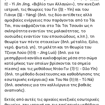
经
-
Yì
Jīn
Jīng,
«Βιβλίο των Αλλαγών»), την κινεζική
ιατρική, τις θεωρίες του Γιν (陰 - Yīn) και του
Γιάνγκ (陽 - Yáng) (δηλ. τις δύο αντίθετες αλλά
αμοιβαίες ενέργειες που παράγονται από το Τάι
Τσι, που εκφράζονται στο Τάι Τσι Τσουάν ως η
σκληρότητα εναντίον της μαλακότητας, το
ουσιώδες εναντίον του επουσιώδους, κ.λπ.), τη
θεωρία των πέντε στοιχείων (δηλ. μέταλλο, ξύλο,
νερό, φωτιά, γη), τη μελέτη και τη θεωρία του
Τζινγκ Λούο (经络 - Jīng Luò) (δηλ. για τα
μεσημβρινά κανάλια κυκλοφορίας μέσα στο σώμα
κατά μήκος των οποίων βρίσκονται τα σημεία
πίεσης) και τις μεθόδους Ντάο Γιν (导引 - Dǎo Yǐn)
(δηλ. τη μέθοδο διοχέτευσης και καθοδήγησης της
εσωτερικής ενέργειας) και Του Να (吐纳 - Tǔ Nà)
(δηλ. ασκήσεις για την καλλιέργεια της βαθιάς
αναπνοής).
Εκτός από αυτές τις αρχαίες κινεζικές εσωτερικές
θεωρίες, την ιατρική και τις ταοϊστικές μεθόδους,