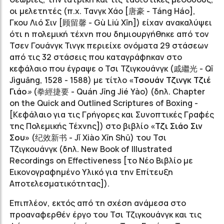
οι μελετητές (π.χ. Τανγκ Χάο [唐豪 - Táng Ηáo],
Γκου Λιό Σιν [顾留馨 - Gù Liú Xīn]) είχαν ανακαλύψει
ότι η πολεμική τέχνη που δημιουργήθηκε από τον
Τσεν Γουάνγκ Τινγκ περιείχε ονόματα 29 στάσεων
από τις 32 στάσεις που καταγράφηκαν στο
κεφάλαιο που έγραψε ο Τσι Τζιγκουάνγκ (戚繼光 - Qī
Jìguāng, 1528 - 1588) με τίτλο
«Τσουάν Τζινγκ Τζιέ
Γιάο
»
(拳經捷要 - Quán Jīng Jié Yào) (δηλ. Chapter
on the Quick and Outlined Scriptures of Boxing -
[Κεφάλαιο για τις Γρήγορες και Συνοπτικές Γραφές
της Πολεμικής Τέχνης]) στο βιβλίο
«Τζι Σιάο Σιν
Σου»
(纪效新书 - Jǐ Χiào Xīn Shū) του Τσι
Τζιγκουάνγκ (δηλ. New Book of Illustrated
Recordings on Effectiveness [το Νέο Βιβλίο με
Εικονογραφημένο Υλικό για την Επίτευξη
Αποτελεσματικότητας]).
Επιπλέον, εκτός από τη σχέση ανάμεσα στο
προαναφερθέν έργο του Τσι Τζιγκουάνγκ και τις