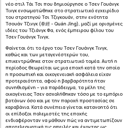
νέο στιλ Τάι Τσι που δημιούργησε ο Τσεν Γουάνγκ
Τινγκ ενσωματώθηκε στο στρατιωτικό εγχειρίδιο
του στρατηγού Τσι Τζιγκουάν, στην ενότητα
Τσουάν Τζινγκ (拳經 - Quán Jīng), μαζί με ορισμένες
ιδέες του Τζιάνγκ Φα, ενός έμπειρου φίλου του
Τσεν Γουάνγκ Τινγκ.
Φαίνεται ότι το έργο του Τσεν Γουάνγκ Τινγκ,
καθώς και των μεταγενέστερών του,
επικεντρώθηκε στον στρατιωτικό τομέα. Αυτή η
περίοδος θεωρείται ως μια εποχή κατά την οποία
η προσωπική και οικογενειακή ασφάλεια είχαν
προτεραιότητα, αφού η βαρβαρότητα ήταν
συνηθισμένη – για παράδειγμα, τα μέλη της
οικογένειας Τσεν ασχολήθηκαν τόσο με το εμπόριο
βοτάνων όσο και με την παροχή προστασίας σε
καραβάνια. Κατά συνέπεια γίνεται κατανοητό ότι
οι επίδοξοι πολεμιστές της εποχής
ενδιαφέρονταν να μάθουν πώς να αντιμετωπίζουν
αποτελεσματικά τις απειλές και έχοντας ως