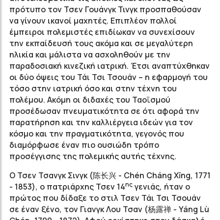
πρότυπο τον Τσεν Γουάνγκ Τινγκ προσπαθούσαν
να γίνουν ικανοί μαχητές. Επιπλέον πολλοί
έμπειροι πολεμιστές επιδίωκαν να συνεχίσουν
την εκπαίδευσή τους ακόμα και σε μεγαλύτερη
ηλικία και μάλιστα να ασχοληθούν με την
παραδοσιακή κινεζική ιατρική. Έτσι αναπτύχθηκαν
οι δύο όψεις του Τάι Τσι Τσουάν – η εφαρμογή του
τόσο στην ιατρική όσο και στην τέχνη του
πολέμου. Ακόμη οι διδαχές του Ταοϊσμού
προσέδωσαν πνευματικότητα σε ότι αφορά την
παρατήρηση και την καλλιέργεια ιδεών για τον
κόσμο και την πραγματικότητα, γεγονός που
διαμόρφωσε έναν πιο ουσιώδη τρόπο
προσέγγισης της πολεμικής αυτής τέχνης.
Ο Τσεν Τσανγκ Σινγκ (陈长兴 - Chén Cháng Xīng, 1771
ης
- 1853), ο πατριάρχης Τσεν 14
γενιάς, ήταν ο
πρώτος που δίδαξε το στιλ Τσεν Τάι Τσι Τσουάν
σε έναν ξένο, τον Γιανγκ Λου Τσαν (杨露禅 - Yáng Lù