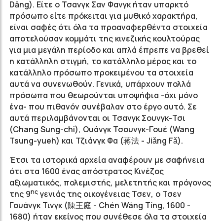
Dāng). Είτε ο Τσανγκ Σαν Φανγκ ήταν υπαρκτό
πρόσωπο είτε πρόκειται για μυθικό χαρακτήρα,
είναι σαφές ότι όλα τα προαναφερθέντα στοιχεία
αποτελούσαν κομμάτι της κινεζικής κουλτούρας
για μια μεγάλη περίοδο και απλά έπρεπε να βρεθεί
η κατάλληλη στιγμή, το κατάλληλο μέρος και το
κατάλληλο πρόσωπο προκειμένου τα στοιχεία
αυτά να συνενωθούν. Γενικά, υπάρχουν πολλά
πρόσωπα που θεωρούνται υποψήφια -όχι μόνο
ένα- που πιθανόν συνέβαλαν στο έργο αυτό. Σε
αυτά περιλαμβάνονται οι Τσανγκ Σουνγκ-Τσι
(Chang Sung-chi), Ουάνγκ Τσουνγκ-Γουέ (Wang
Tsung-yueh) και Τζιάνγκ Φα (蒋法 - Jiǎng Fǎ).
Έτσι τα ιστορικά αρχεία αναφέρουν με σαφήνεια
ότι στα 1600 ένας απόστρατος Κινέζος
αξιωματικός, πολεμιστής, μελετητής και πρόγονος
ης
της 9
γενιάς της οικογένειας Τσεν, ο Τσεν
Γουάνγκ Τινγκ (陳王庭 - Chén Wáng Τíng, 1600 -
1680) ήταν εκείνος που συνέθεσε όλα τα στοιχεία