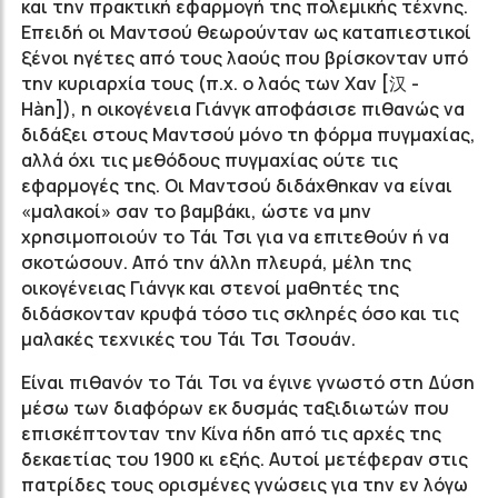
και την πρακτική εφαρμογή της πολεμικής τέχνης.
Επειδή οι Μαντσού θεωρούνταν ως καταπιεστικοί
ξένοι ηγέτες από τους λαούς που βρίσκονταν υπό
την κυριαρχία τους (π.χ. ο λαός των Χαν [汉 -
Hàn]), η οικογένεια Γιάνγκ αποφάσισε πιθανώς να
διδάξει στους Μαντσού μόνο τη φόρμα πυγμαχίας,
αλλά όχι τις μεθόδους πυγμαχίας ούτε τις
εφαρμογές της. Οι Μαντσού διδάχθηκαν να είναι
«μαλακοί» σαν το βαμβάκι, ώστε να μην
χρησιμοποιούν το Τάι Τσι για να επιτεθούν ή να
σκοτώσουν. Από την άλλη πλευρά, μέλη της
οικογένειας Γιάνγκ και στενοί μαθητές της
διδάσκονταν κρυφά τόσο τις σκληρές όσο και τις
μαλακές τεχνικές του Τάι Τσι Τσουάν.
Είναι πιθανόν το Τάι Τσι να έγινε γνωστό στη Δύση
μέσω των διαφόρων εκ δυσμάς ταξιδιωτών που
επισκέπτονταν την Κίνα ήδη από τις αρχές της
δεκαετίας του 1900 κι εξής. Αυτοί μετέφεραν στις
πατρίδες τους ορισμένες γνώσεις για την εν λόγω