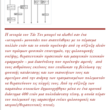
Η ιστορία του Τάι Τσι μπορεί να ιδωθεί σαν ένα
«ιστορικό» μονοπάτι που αναπτύχθηκε με το πέρασμα
πολλών ετών και το οποίο προέκυψε από τη σύζευξη ιδεών
των πρώιμων φυσικών επιστημών, της φιλοσοφικής
σκέψης, θεραπευτικών πρακτικών και μαχητικών τεχνικών
εφαρμογών – μια διασύνδεση που προέκυψε αφενός από
τους ανθρώπους εκείνους που επιδίωκαν τη βελτίωση της
φυσικής κατάστασης και των ικανοτήτων τους και
αφετέρου από την ανάγκη των τραυματισμένων πολεμιστών
να θεραπεύσουν τις πληγές τους. Από τη σύζευξη των
παραπάνω στοιχείων δημιουργήθηκε μέσα σε ένα χρονικό
διάστημα 400 ετών μια πολυδιάστατη τέχνη, η οποία πέραν
του πολεμικού της χαρακτήρα ενέχει φιλοσοφικές και
ιατρικές/θεραπευτικές πτυχές.