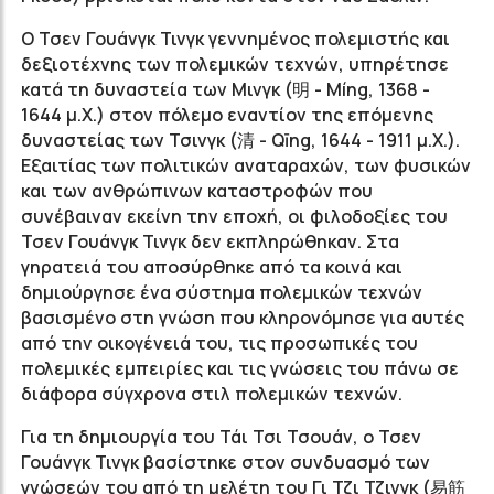
Ο Τσεν Γουάνγκ Τινγκ γεννημένος πολεμιστής και
δεξιοτέχνης των πολεμικών τεχνών, υπηρέτησε
κατά τη δυναστεία των Μινγκ (明 - Míng, 1368 -
1644 μ.Χ.) στον πόλεμο εναντίον της επόμενης
δυναστείας των Τσινγκ (清 - Qīng, 1644 - 1911 μ.Χ.).
Εξαιτίας των πολιτικών αναταραχών, των φυσικών
και των ανθρώπινων καταστροφών που
συνέβαιναν εκείνη την εποχή, οι φιλοδοξίες του
Τσεν Γουάνγκ Τινγκ δεν εκπληρώθηκαν. Στα
γηρατειά του αποσύρθηκε από τα κοινά και
δημιούργησε ένα σύστημα πολεμικών τεχνών
βασισμένο στη γνώση που κληρονόμησε για αυτές
από την οικογένειά του, τις προσωπικές του
πολεμικές εμπειρίες και τις γνώσεις του πάνω σε
διάφορα σύγχρονα στιλ πολεμικών τεχνών.
Για τη δημιουργία του Τάι Τσι Τσουάν, ο Τσεν
Γουάνγκ Τινγκ βασίστηκε στον συνδυασμό των
γνώσεών του από τη μελέτη του Γι Τζι Τζινγκ (
易筋