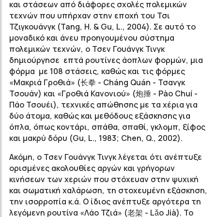
και στάσεων από διάφορες σχολές πολεμικών
τεχνών που υπήρχαν στην εποχή του Τσι
Τζιγκουάνγκ (Tang, H. & Gu, L., 2004). Σε αυτό το
μοναδικό και άνευ προηγουμένου σύστημα
πολεμικών τεχνών, ο Τσεν Γουάνγκ Τινγκ
δημιούργησε επτά ρουτίνες άοπλων φορμών, μια
φόρμα με 108 στάσεις, καθώς και τις φόρμες
«Μακριά Γροθιά» (长拳 - Cháng Quán - Τσανγκ
Τσουάν) και «Γροθιά Κανονιού» (炮捶 - Pào Chuí -
Πάο Τσουέι), τεχνικές απώθησης με τα χέρια για
δύο άτομα, καθώς και μεθόδους εξάσκησης για
όπλα, όπως κοντάρι, σπάθα, σπαθί, γκλομπ, ξίφος
και μακρύ δόρυ (Gu, L., 1983; Chen, Q., 2002).
Ακόμη, ο Τσεν Γουάνγκ Τινγκ λέγεται ότι ανέπτυξε
ορισμένες ακολουθίες αργών και γρήγορων
κινήσεων των χεριών που στόχευαν στην ψυχική
και σωματική χαλάρωση, τη στοχευμένη εξάσκηση,
την ισορροπία κ.ά. Ο ίδιος ανέπτυξε αργότερα τη
λεγόμενη ρουτίνα «Λάο Τζιά» (老架 - Lǎo Jià). Το