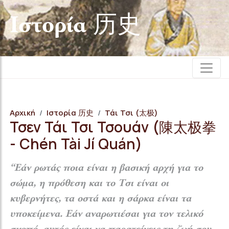
Iστορία 历史
Αρχική
Iστορία 历史
Τάι Τσι (太极)
Τσεν Τάι Τσι Τσουάν (陳太极拳
- Chén Tài Jí Quán)
“Εάν ρωτάς ποια είναι η βασική αρχή για το
σώμα, η πρόθεση και το Τσι είναι οι
κυβερνήτες,
τα οστά και η σάρκα είναι τα
υποκείμενα. Εάν αναρωτιέσαι για τον τελικό