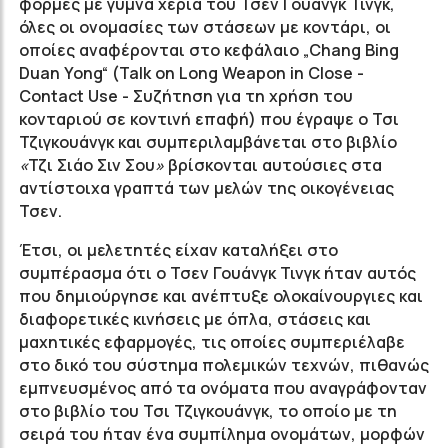
φόρμες με γυμνά χέρια του Τσεν Γουάνγκ Τινγκ,
όλες οι ονομασίες των στάσεων με κοντάρι, οι
οποίες αναφέρονται στο κεφάλαιο „Chang Bing
Duan Yong“ (Talk on Long Weapon in Close -
Contact Use - Συζήτηση για τη χρήση του
κονταριού σε κοντινή επαφή) που έγραψε ο Τσι
Τζιγκουάνγκ και συμπεριλαμβάνεται στο βιβλίο
«
Τζι Σιάο Σιν Σου
»
βρίσκονται αυτούσιες στα
αντίστοιχα γραπτά των μελών της οικογένειας
Τσεν.
Έτσι, οι μελετητές είχαν καταλήξει στο
συμπέρασμα ότι ο Τσεν Γουάνγκ Τινγκ ήταν αυτός
που δημιούργησε και ανέπτυξε ολοκαίνουργιες και
διαφορετικές κινήσεις με όπλα, στάσεις και
μαχητικές εφαρμογές, τις οποίες συμπεριέλαβε
στο δικό του σύστημα πολεμικών τεχνών, πιθανώς
εμπνευσμένος από τα ονόματα που αναγράφονταν
στο βιβλίο του Τσι Τζιγκουάνγκ, το οποίο με τη
σειρά του ήταν ένα συμπίλημα ονομάτων, μορφών