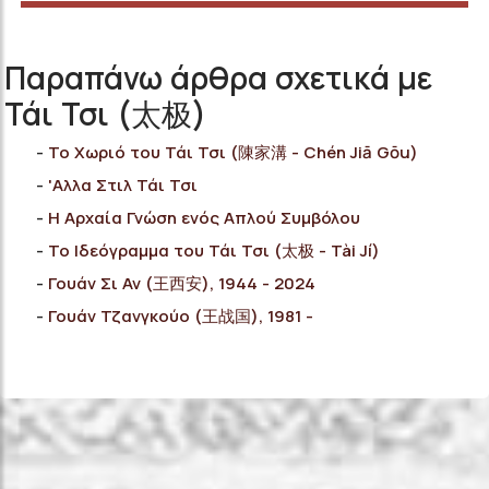
Παραπάνω άρθρα σχετικά με
Τάι Τσι (太极)
Το Χωριό του Τάι Τσι (陳家溝 - Chén Jiā Gōu)
'Αλλα Στιλ Τάι Τσι
Η Αρχαία Γνώση ενός Απλού Συμβόλου
Το Ιδεόγραμμα του Τάι Τσι (太极 - Tài Jí)
Γουάν Σι Αν (王西安), 1944 - 2024
Γουάν Τζανγκούο (王战国), 1981 -