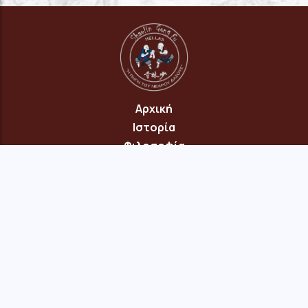
Αρχική
Ιστορία
Φιλοσοφία
Πρόγραμμα
Επικοινωνία
© 2026 Copyright: "Πηγή του Νεαρού Δάσους" Νέου Ηρακλείου
Αττικής · site:
menepet