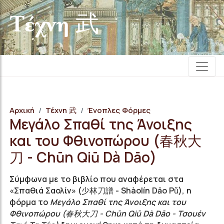
Τέχνη 武
Αρχική
Τέχνη 武
Ένοπλες Φόρμες
Μεγάλο Σπαθί της Άνοιξης
και του Φθινοπώρου (春秋大
刀 - Chūn Qiū Dà Dāo)
Σύμφωνα με το βιβλίο που αναφέρεται στα
«Σπαθιά Σαολίν» (少林刀譜 - Shàolín Dāo Pǔ), η
φόρμα το
Μεγάλο Σπαθί της Άνοιξης και του
Φθινοπώρου (春秋大刀 - Chūn Qiū Dà Dāo - Τσουέν