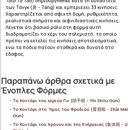
Τσιό Τα Τάο)
δημιουργήθηκε κατά τη δυναστεία
των Τανγκ (唐 - Táng) και εμπεριέχει 33 κινήσεις.
Χαρακτηρίζεται από σφιχτή δομή, ρυθμικότητα,
ρεαλιστικά σχήματα και αιφνιδιαστικές κινήσεις.
Λέγεται ότι βασικό ρόλο στη φόρμα αυτή
διαδραματίζει το χέρι του πολεμιστή, το οποίο
πρέπει να εκτελεί τις κινήσεις αποτελεσματικά,
ενώ τα πόδια πατούν σταθερά και δυνατά στο
έδαφος.
Παραπάνω άρθρα σχετικά με
Ένοπλες Φόρμες
Το Κοντάρι του χεριού Γιν (阴手棍 - Yīn Shǒu Gùn)
Το Κοντάρι στο Ύψος του Φρυδιού (齋眉棍 - Zhāi Méi
Gùn)
Το Κοντάρι του Χρόνου και της Ενέργειας (集体棍 - Jí