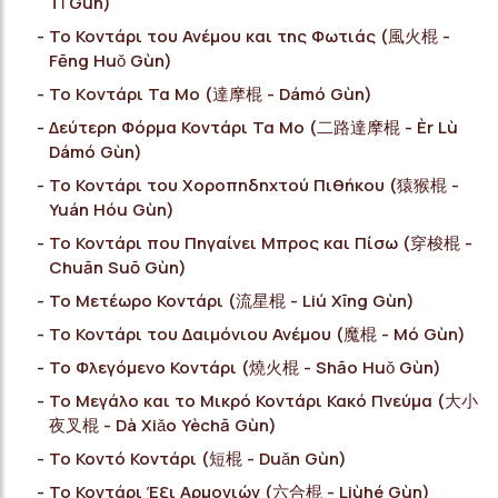
Tǐ Gùn)
Το Κοντάρι του Ανέμου και της Φωτιάς (風火棍 -
Fēng Huǒ Gùn)
Το Kοντάρι Τα Μο (達摩棍 - Dámó Gùn)
Δεύτερη Φόρμα Κοντάρι Τα Μο (二路達摩棍 - Èr Lù
Dámó Gùn)
Το Κοντάρι του Χοροπηδηχτού Πιθήκου (猿猴棍 -
Yuán Hóu Gùn)
Το Κοντάρι που Πηγαίνει Μπρος και Πίσω (穿梭棍 -
Chuān Suō Gùn)
Το Μετέωρο Κοντάρι (流星棍 - Liú Xīng Gùn)
Το Κοντάρι του Δαιμόνιου Ανέμου (魔棍 - Mó Gùn)
Το Φλεγόμενο Κοντάρι (燒火棍 - Shāo Huǒ Gùn)
Το Μεγάλο και το Μικρό Κοντάρι Κακό Πνεύμα (大小
夜叉棍 - Dà Xiǎo Yèchā Gùn)
Το Κοντό Κοντάρι (短棍 - Duǎn Gùn)
Το Κοντάρι Έξι Αρμονιών (六合棍 - Liùhé Gùn)