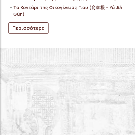
Το Κοντάρι της Οικογένειας Γιου (俞家棍 - Yú Jiā
Gùn)
Περισσότερα