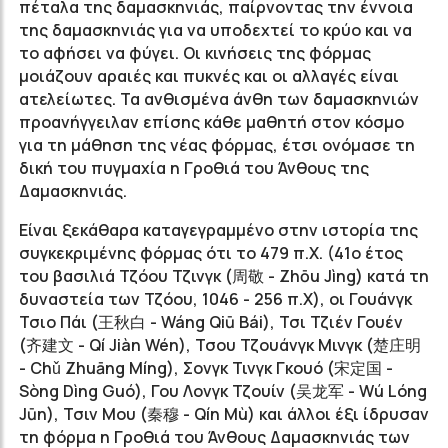
πέταλα της δαμασκηνιάς, παίρνοντας την έννοια
της δαμασκηνιάς για να υποδεχτεί το κρύο και να
το αφήσει να φύγει. Οι κινήσεις της φόρμας
μοιάζουν αραιές και πυκνές και οι αλλαγές είναι
ατελείωτες. Τα ανθισμένα άνθη των δαμασκηνιών
προανήγγειλαν επίσης κάθε μαθητή στον κόσμο
για τη μάθηση της νέας φόρμας, έτσι ονόμασε τη
δική του πυγμαχία η Γροθιά του Άνθους της
Δαμασκηνιάς.
Είναι ξεκάθαρα καταγεγραμμένο στην ιστορία της
συγκεκριμένης φόρμας ότι το 479 π.Χ. (41ο έτος
του βασιλιά Τζόου Τζινγκ (周敬 - Zhōu Jìng) κατά τη
δυναστεία των Τζόου, 1046 - 256 π.Χ), οι Γουάνγκ
Τσιο Πάι (王秋白 - Wáng Qiū Bái), Τσι Τζιέν Γουέν
(齐建文 - Qí Jiàn Wén), Τσου Τζουάνγκ Μινγκ (楚庄明
- Chǔ Zhuāng Míng), Σονγκ Τινγκ Γκουό (宋定国 -
Sòng Dìng Guó), Γου Λονγκ Τζουίν (吴龙军 - Wú Lóng
Jūn), Τσιν Μου (秦穆 - Qín Mù) και άλλοι έξι ίδρυσαν
τη φόρμα η Γροθιά του Άνθους Δαμασκηνιάς των