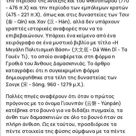
την περίοδο της Άνοιξης και του Φθινοπώρου (770
- 476 π.Χ) και την περίοδο των εμπόλεμων κρατών
(475 - 221 π.Χ), όπως και στις δυναστείες των Τσιν
(秦 - Qín) και Χαν (汉 - Hàn), αλλά δεν υπάρχουν
γραπτές ιστορικές αναφορές που να το
επιβεβαιώνουν. Υπάρχει ένα κείμενο από ένα
χειρόγραφο σε ένα μυστικό βιβλίο με τίτλο «Η
Μεγάλη Πολιτισμική Βάση» (大文底 - Dà Wén Dǐ - Τα
Γουέν Τι), το οποίο αναφέρεται στη φόρμα η
Γροθιά του Άνθους Δαμασκηνιάς. Το άρθρο
καταγράφει ότι η συγκεκριμένη φόρμα
δημιουργήθηκε στα τέλη της δυναστείας των
Σονγκ (宋 - Sòng, 960 - 1279 μ.Χ.).
Πολλές πηγές αναφέρουν ότι όταν ο πρώτος
πρόγονος με το όνομα Γιουνπάν (云磐 - Yúnpán)
κατέβηκε στο βουνό για να διδάξει πυγμαχία, τα
άνθη των δαμασκηνιών σε όλο το βουνό ήταν σε
πλήρη άνθιση. Ως εκ τούτου, προσδιόρισε τα
πέντε στοιχεία της φύσης σύμφωνα με τα πέντε