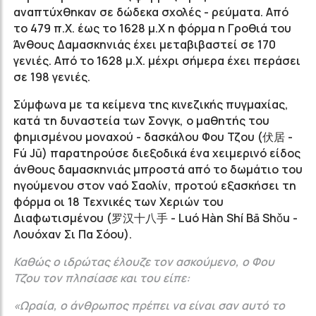
αναπτύχθηκαν σε δώδεκα σχολές - ρεύματα. Από
το 479 π.Χ. έως το 1628 μ.Χ η φόρμα η Γροθιά του
Άνθους Δαμασκηνιάς έχει μεταβιβαστεί σε 170
γενιές. Από το 1628 μ.Χ. μέχρι σήμερα έχει περάσει
σε 198 γενιές.
Σύμφωνα με τα κείμενα της κινεζικής πυγμαχίας,
κατά τη δυναστεία των Σονγκ, ο μαθητής του
φημισμένου μοναχού - δασκάλου Φου Τζου (伏居 -
F
ú
Jū
)
παρατηρούσε διεξοδικά ένα χειμερινό είδος
άνθους δαμασκηνιάς μπροστά από το δωμάτιο του
ηγούμενου στον ναό Σαολίν, προτού εξασκήσει τη
φόρμα οι 18 Τεχνικές των Χεριών του
Διαφωτισμένου (罗汉十八手 - Luó Hàn Shí Bā Shǒu -
Λουόχαν Σι Πα Σόου).
Καθώς ο ιδρώτας έλουζε τον ασκούμενο, ο Φου
Τζου τον πλησίασε και του είπε:
«Ωραία, ο άνθρωπος πρέπει να είναι σαν αυτό το