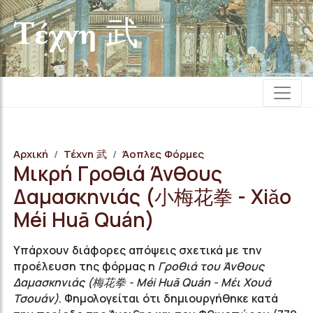
Τέχνη 武
Αρχική
Τέχνη 武
Άοπλες Φόρμες
Μικρή Γροθιά Άνθους
Δαμασκηνιάς (小梅花拳 - Xiǎo
Méi Huā Quán)
Υπάρχουν διάφορες απόψεις σχετικά με την
προέλευση της φόρμας η
Γροθιά του Άνθους
Δαμασκηνιάς (梅花拳 - Méi Huā Quán - Μέι Χουά
Τσουάν)
. Φημολογείται ότι δημιουργήθηκε κατά