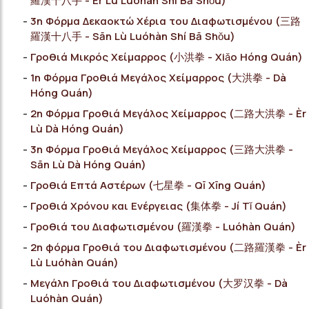
羅漢十八手 - Èr Lù Luóhàn Shí Bā Shǒu)
3η Φόρμα Δεκαοκτώ Χέρια του Διαφωτισμένου (三路
羅漢十八手 - Sān Lù Luóhàn Shí Bā Shǒu)
Γροθιά Μικρός Χείμαρρος (小洪拳 - Xiǎo Hóng Quán)
1η Φόρμα Γροθιά Μεγάλος Χείμαρρος (大洪拳 - Dà
Hóng Quán)
2η Φόρμα Γροθιά Μεγάλος Χείμαρρος (二路大洪拳 - Èr
Lù Dà Hóng Quán)
3η Φόρμα Γροθιά Μεγάλος Χείμαρρος (三路大洪拳 -
Sān Lù Dà Hóng Quán)
Γροθιά Επτά Αστέρων (七星拳 - Qī Xīng Quán)
Γροθιά Χρόνου και Ενέργειας (集体拳 - Jí Tǐ Quán)
Γροθιά του Διαφωτισμένου (羅漢拳 - Luóhàn Quán)
2η φόρμα Γροθιά του Διαφωτισμένου (二路羅漢拳 - Èr
Lù Luóhàn Quán)
Μεγάλη Γροθιά του Διαφωτισμένου (大罗汉拳 - Dà
Luóhàn Quán)