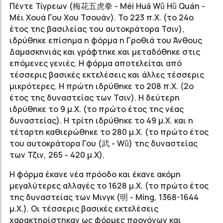
Πέντε Τίγρεων (梅花五虎拳 - Méi Huā Wǔ Hǔ Quán -
Μέι Χουά Γου Χου Τσουάν). Το 223 π.Χ. (το 24ο
έτος της βασιλείας του αυτοκράτορα Τσιν),
ιδρύθηκε επίσημα η φόρμα η Γροθιά του Άνθους
Δαμασκηνιάς και γράφτηκε και μεταδόθηκε στις
επόμενες γενιές. Η φόρμα αποτελείται από
τέσσερις βασικές εκτελέσεις και άλλες τέσσερις
μικρότερες. Η πρώτη ιδρύθηκε το 208 π.Χ. (2ο
έτος της δυναστείας των Τσιν). Η δεύτερη
ιδρύθηκε το 9 μ.Χ. (το πρώτο έτος της νέας
δυναστείας). Η τρίτη ιδρύθηκε το 49 μ.Χ. και η
τέταρτη καθιερώθηκε το 280 μ.Χ. (το πρώτο έτος
του αυτοκράτορα Γου (武 - Wǔ) της δυναστείας
των Τζιν, 265 - 420 μ.Χ).
Η φόρμα έκανε νέα πρόοδο και έκανε ακόμη
μεγαλύτερες αλλαγές το 1628 μ.Χ. (το πρώτο έτος
της δυναστείας των Μινγκ (明 - Míng, 1368-1644
μ.Χ.). Οι τέσσερις βασικές εκτελέσεις
χαρακτηρίστηκαν ως φόρμες προγόνων και