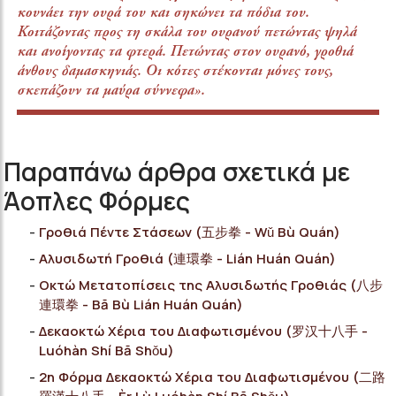
κουνάει την ουρά του και σηκώνει τα πόδια του.
Κοιτάζοντας προς τη σκάλα του ουρανού πετώντας ψηλά
και ανοίγοντας τα φτερά. Πετώντας στον ουρανό, γροθιά
άνθους δαμασκηνιάς. Οι κότες στέκονται μόνες τους,
σκεπάζουν τα μαύρα σύννεφα».
Παραπάνω άρθρα σχετικά με
Άοπλες Φόρμες
Γροθιά Πέντε Στάσεων (五步拳 - Wǔ Bù Quán)
Αλυσιδωτή Γροθιά (連環拳 - Lián Huán Quán)
Οκτώ Μετατοπίσεις της Αλυσιδωτής Γροθιάς (八步
連環拳 - Bā Bù Lián Huán Quán)
Δεκαοκτώ Χέρια του Διαφωτισμένου (罗汉十八手 -
Luóhàn Shí Bā Shǒu)
2η Φόρμα Δεκαοκτώ Χέρια του Διαφωτισμένου (二路