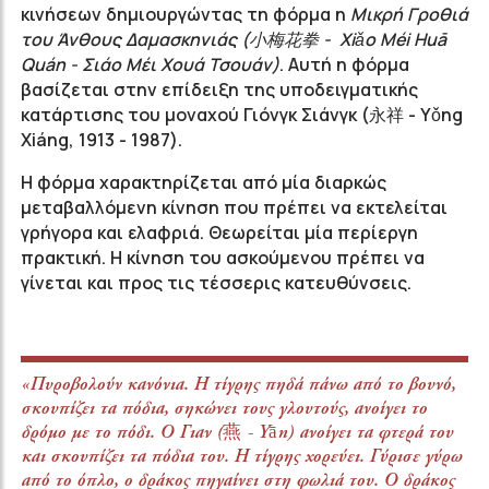
κινήσεων δημιουργώντας τη φόρμα η
Μικρή Γροθιά
του Άνθους Δαμασκηνιάς (小梅花拳 - Xiǎo Méi Huā
Quán - Σιάο Μέι Χουά Τσουάν)
. Aυτή η φόρμα
βασίζεται στην επίδειξη της υποδειγματικής
κατάρτισης του μοναχού Γιόνγκ Σιάνγκ (永祥 - Yǒng
Xiáng, 1913 - 1987).
Η φόρμα χαρακτηρίζεται από μία διαρκώς
μεταβαλλόμενη κίνηση που πρέπει να εκτελείται
γρήγορα και ελαφριά. Θεωρείται μία περίεργη
πρακτική. Η κίνηση του ασκούμενου πρέπει να
γίνεται και προς τις τέσσερις κατευθύνσεις.
«Πυροβολούν κανόνια. Η τίγρης πηδά πάνω από το βουνό,
σκουπίζει τα πόδια, σηκώνει τους γλουτούς, ανοίγει το
δρόμο με το πόδι. Ο Γιαν (燕 - Yān) ανοίγει τα φτερά του
και σκουπίζει τα πόδια του. Η τίγρης χορεύει. Γύρισε γύρω
από το όπλο, o δράκος πηγαίνει στη φωλιά του. Ο δράκος