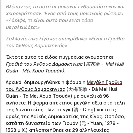
Βλέποντας το αυτό οι μοναχοί ενθουσιάστηκαν και
χειροκρότησαν. Ένας από τους μοναχούς ρώτησε:
«Αδελφέ, τι είναι αυτό που είναι τόσο
μεγαλειώδες;»
Συλλογίστηκε λίγο και αποκρίθηκε: «Είναι η Γροθιά
του Άνθους Δαμασκηνιάς».
Έκτοτε αυτό το είδος πυγμαχίας ονομάστηκε
Γροθιά του Άνθους Δαμασκηνιάς
(
梅花拳 - Méi Huā
Quán - Μέι Χουά Τσουάν).
Αρχικά, δημιουργήθηκε η φόρμα η
Μεγάλη Γροθιά
του Άνθους Δαμασκηνιάς
(大梅花拳 - Dà Méi Huā
Quán - Τα Μέι Χουά Τσουάν) με συνολικά 96
κινήσεις. Η φόρμα απέκτησε μεγάλη αξία στα τέλη
της δυναστείας των Τσινγκ (清 - Qīng) και στις
αρχές της Λαϊκής Δημοκρατίας της Κίνας. Ωστόσο,
κατά τη δυναστεία των Γιουάν (元 - Yuán, 1279 -
1368 μ.Χ.) απλοποιήθηκε σε 29 αλληλουχίες