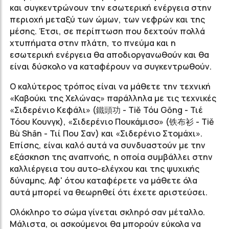
και συγκεντρώνουν την εσωτερική ενέργεια στην
περιοχή μεταξύ των ώμων, των νεφρών και της
μέσης. Έτσι, σε περίπτωση που δεχτούν πολλά
χτυπήματα στην πλάτη, το πνεύμα και η
εσωτερική ενέργεια θα αποδιοργανωθούν και θα
είναι δύσκολο να καταφέρουν να συγκεντρωθούν.
Ο καλύτερος τρόπος είναι να μάθετε την τεχνική
«Καβούκι της Χελώνας» παράλληλα με τις τεχνικές
«Σιδερένιο Κεφάλι» (鐵頭功 - Tiě Tóu Gōng - Τιέ
Τόου Κουνγκ), «Σιδερένιο Πουκάμισο» (铁布衫 - Tiě
Bù Shān - Τιί Που Σαν) και «Σιδερένιο Στομάχι».
Επίσης, είναι καλό αυτά να συνδυαστούν με την
εξάσκηση της αναπνοής, η οποία συμβάλλει στην
καλλιέργεια του αυτο-ελέγχου και της ψυχικής
δύναμης. Αφ' ότου καταφέρετε να μάθετε όλα
αυτά μπορεί να θεωρηθεί ότι έχετε αριστεύσει.
Ολόκληρο το σώμα γίνεται σκληρό σαν μέταλλο.
Μάλιστα, οι ασκούμενοι θα μπορούν εύκολα να