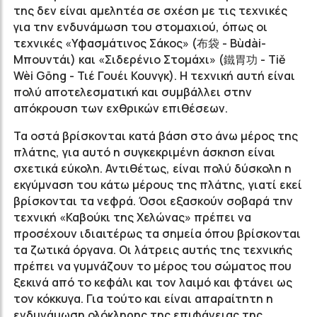
της δεν είναι αμελητέα σε σχέση με τις τεχνικές
για την ενδυνάμωση του στομαχιού, όπως οι
τεχνικές «Υφασμάτινος Σάκος» (布袋 - Bùdài-
Μπουντάι) και «Σιδερένιο Στομάχι» (鐵胃功 - Tiě
Wèi Gōng - Τιέ Γουέι Κουνγκ). Η τεχνική αυτή είναι
πολύ αποτελεσματική και συμβάλλει στην
απόκρουση των εχθρικών επιθέσεων.
Τα οστά βρίσκονται κατά βάση στο άνω μέρος της
πλάτης, για αυτό η συγκεκριμένη άσκηση είναι
σχετικά εύκολη. Αντιθέτως, είναι πολύ δύσκολη η
εκγύμναση του κάτω μέρους της πλάτης, γιατί εκεί
βρίσκονται τα νεφρά. Όσοι εξασκούν σοβαρά την
τεχνική «Καβούκι της Χελώνας» πρέπει να
προσέχουν ιδιαιτέρως τα σημεία όπου βρίσκονται
τα ζωτικά όργανα. Οι λάτρεις αυτής της τεχνικής
πρέπει να γυμνάζουν το μέρος του σώματος που
ξεκινά από το κεφάλι και τον λαιμό και φτάνει ως
τον κόκκυγα. Για τούτο και είναι απαραίτητη η
ενδυνάμωση ολόκληρης της επιφάνειας της