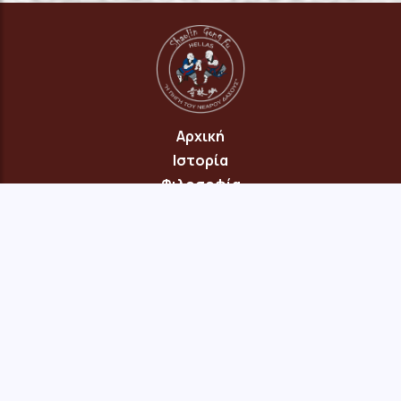
Αρχική
Ιστορία
Φιλοσοφία
Πρόγραμμα
Επικοινωνία
© 2026 Copyright: "Πηγή του Νεαρού Δάσους" Νέου Ηρακλείου
Αττικής · site:
menepet