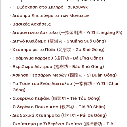
Η Εξάσκηση στο Σκληρό Τσι Κουνγκ
Διάσημα Επιτεύγματα των Μοναχών
Bασικές Ασκήσεις
Διαμαντένιο Δάκτυλο (一指金剛法 - Yī Zhǐ Jīngāng Fǎ)
Διπλό Κλείδωμα (雙鎖功 - Shuāng Suǒ Gōng)
Χτύπημα με το Πόδι (足射功 - Zú Shè Gōng)
Τράβηγμα Καρφιού (拔釘功 - Bá Dīng Gōng)
Ξερίζωμα Δέντρου (抱樹功 - Bào Shù Gōng)
Άσκηση Τεσσάρων Μερών (四段功 - Sì Duàn Gōng)
Το Τσαν του Ενός Δαχτύλου (一指禪功 - Yī Zhǐ Chán
Gōng)
Σιδερένιο Κεφάλι (鐵頭功 - Tiě Tóu Gōng)
Σιδερένιο Πουκάμισο (铁布衫 - Tiě Bù Shān)
Διαδοχικά Χτυπήματα (排打功 - Pái Dǎ Gōng)
Σκούπισμα με Σιδερένια Σκούπα (鐵掃帚功 - Tiě