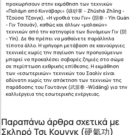
προχωρήσουν στην εκμάθηση των τεχνικών
«Παλάμη από Κιννάβαρι» (硃砂掌 - Zhūshā Zhǎng -
Τζούσα Τζανγκ), «Η γροθιά του Γιν» (阴拳 - Yīn Quán
- Γιν Τσουάν), καθώς και άλλων «μαλακών»
τεχνικών από την κατηγορία των δυνάμεων Γιν (阴
- Yīn). Δε θα πρέπει να μαθαίνετε παράλληλα
τίποτα άλλο. Η γρήγορη μετάβαση σε καινούργιες
τεχνικές χωρίς την παγίωση των προηγούμενων
μπορεί να προκαλέσει σοβαρές ζημιές στο σώμα
σε περίπτωση εχθρικής επίθεσης. Η εκμάθηση
των «εσωτερικών» τεχνικών του Σαολίν είναι
αδύνατη χωρίς την απόκτηση των τεχνικών της
παράδοσης του Γουτάνγκ (武當拳 -Wǔdāng) για την
καλλιέργεια της εσωτερικής ενέργειας.
Παραπάνω άρθρα σχετικά με
Σκληρό Τσι Κουνγκ (硬氣功)