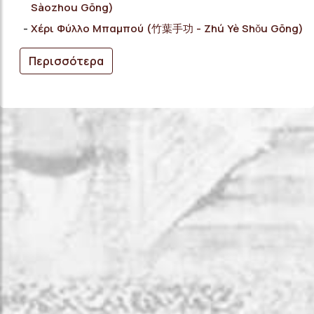
Sàozhou Gōng)
Χέρι Φύλλο Μπαμπού (竹葉手功 - Zhú Yè Shǒu Gōng)
Περισσότερα