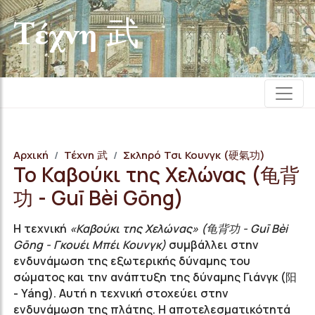
Τέχνη 武
Αρχική
Τέχνη 武
Σκληρό Τσι Κουνγκ (硬氣功)
Το Καβούκι της Χελώνας (龟背
功 - Guī Bèi Gōng)
Η τεχνική
«Καβούκι της Χελώνας» (龟背功 - Guī Bèi
Gōng - Γκουέι Μπέι Κουνγκ)
συμβάλλει στην
ενδυνάμωση της εξωτερικής δύναμης του
σώματος και την ανάπτυξη της δύναμης Γιάνγκ (阳
- Yáng). Αυτή η τεχνική στοχεύει στην
ενδυνάμωση της πλάτης. Η αποτελεσματικότητά