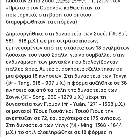
Λούοχαν Σι Πα Σόου (先天罗汉十八手), (Σιέν Τιέν =
«Πρώτο στον Ουρανό», καθώς ήταν το
πρωταρχικό, στη βάση του οποίου
διαμορφώθηκαν τα επόμενα).
Δημιουργήθηκε στη δυναστεία των Σουέι (隋, Suí,
581 - 618 μ.Χ.) ως μια σειρά ασκήσεων,
εμπνευσμένων από τις στάσεις των 18 αγαλμάτων
Λούοχαν του ναού Σαολίν, για να συμβάλλει στην
ενδυνάμωση των μοναχών που διαλογίζονταν
πολλές ώρες. Αυτές οι ασκήσεις εξελίχτηκαν σε
μια φόρμα 18 κινήσεων. Στη δυναστεία των Τανγκ
(唐 - Táng, 618 - 907 μ.Χ.) η φόρμα αυξήθηκε σε 36
κινήσεις και από τα τέλη της δυναστείας των
Σονγκ (宋 - Sòng, 960 - 1279 μ.Χ.) μέχρι τη
δυναστεία των Γιουάν (元 - Yuán, 1271 - 1368 μ.Χ.),
οι μοναχοί Τζουέ Γιουάν και Τσιού Γιουέ την
ανέπτυξαν σε 72, και αργότερα σε 173 κινήσεις.
Στη δυναστεία των Μινγκ (明 - Míng, 1368 - 1644
μ.Χ.) το στιλ ολοκληρώθηκε σε 18 φόρμες, η