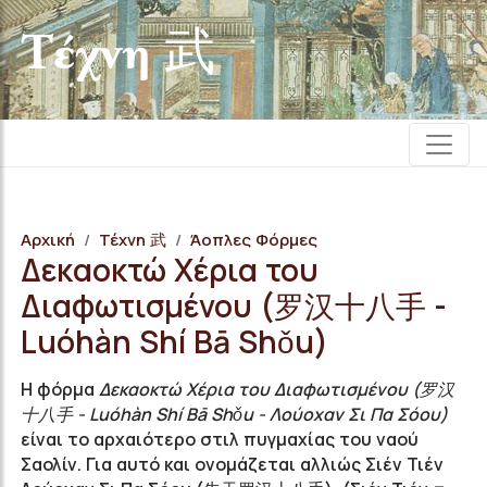
Τέχνη 武
Αρχική
Τέχνη 武
Άοπλες Φόρμες
Δεκαοκτώ Χέρια του
Διαφωτισμένου (罗汉十八手 -
Luóhàn Shí Bā Shǒu)
Η φόρμα
Δεκαοκτώ Χέρια του Διαφωτισμένου (罗汉
十八手 - Luóhàn Shí Bā Shǒu - Λούοχαν Σι Πα Σόου)
είναι το αρχαιότερο στιλ πυγμαχίας του ναού
Σαολίν. Για αυτό και ονομάζεται αλλιώς Σιέν Τιέν