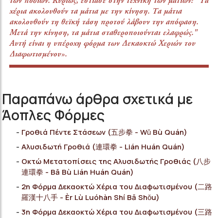
των ποδιών. Κυρίως, εστίασε στην τεχνική των ματιών: "Τα
χέρια ακολουθούν τα μάτια με την κίνηση. Τα μάτια
ακολουθούν τη θεϊκή τάση προτού λάβουν την απόφαση.
Μετά την κίνηση, τα μάτια σταθεροποιούνται ελαφρώς."
Αυτή είναι η υπέροχη φόρμα των Δεκαοκτώ Χεριών του
Διαφωτισμένου».
Παραπάνω άρθρα σχετικά με
Άοπλες Φόρμες
Γροθιά Πέντε Στάσεων (五步拳 - Wǔ Bù Quán)
Αλυσιδωτή Γροθιά (連環拳 - Lián Huán Quán)
Οκτώ Μετατοπίσεις της Αλυσιδωτής Γροθιάς (八步
連環拳 - Bā Bù Lián Huán Quán)
2η Φόρμα Δεκαοκτώ Χέρια του Διαφωτισμένου (二路
羅漢十八手 - Èr Lù Luóhàn Shí Bā Shǒu)
3η Φόρμα Δεκαοκτώ Χέρια του Διαφωτισμένου (三路