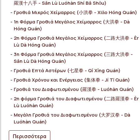
羅漢十八手 - Sān Lù Luóhàn Shí Bā Shǒu)
Γροθιά Μικρός Χείμαρρος (小洪拳 - Xiǎo Hóng Quán)
1η Φόρμα Γροθιά Μεγάλος Χείμαρρος (大洪拳 - Dà
Hóng Quán)
2η Φόρμα Γροθιά Μεγάλος Χείμαρρος (二路大洪拳 - Èr
Lù Dà Hóng Quán)
3η Φόρμα Γροθιά Μεγάλος Χείμαρρος (三路大洪拳 -
Sān Lù Dà Hóng Quán)
Γροθιά Επτά Αστέρων (七星拳 - Qī Xīng Quán)
Γροθιά Χρόνου και Ενέργειας (集体拳 - Jí Tǐ Quán)
Γροθιά του Διαφωτισμένου (羅漢拳 - Luóhàn Quán)
2η φόρμα Γροθιά του Διαφωτισμένου (二路羅漢拳 - Èr
Lù Luóhàn Quán)
Μεγάλη Γροθιά του Διαφωτισμένου (大罗汉拳 - Dà
Luóhàn Quán)
Περισσότερα