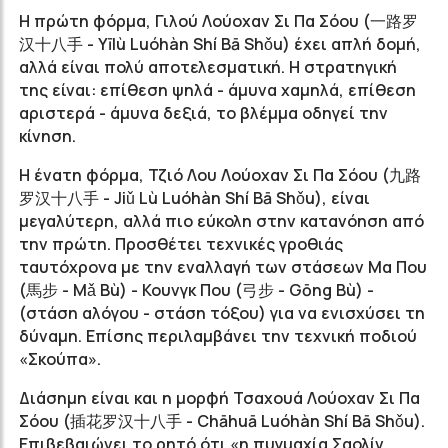
Η πρώτη φόρμα, Γιλού Λούοχαν Σι Πα Σόου (一路罗
汉十八手 - Yīlù Luóhàn Shí Bā Shǒu) έχει απλή δομή,
αλλά είναι πολύ αποτελεσματική. Η στρατηγική
της είναι: επίθεση ψηλά - άμυνα χαμηλά, επίθεση
αριστερά - άμυνα δεξιά, το βλέμμα οδηγεί την
κίνηση.
Η ένατη φόρμα, Τζιό Λου Λούοχαν Σι Πα Σόου (九路
罗汉十八手 - Jiǔ Lù Luóhàn Shí Bā Shǒu), είναι
μεγαλύτερη, αλλά πιο εύκολη στην κατανόηση από
την πρώτη. Προσθέτει τεχνικές γροθιάς
ταυτόχρονα με την εναλλαγή των στάσεων Μα Που
(馬步 - M
ǎ Bù)
- Κουνγκ Που (弓
步 - G
ōng
B
ù
) -
(στάση αλόγου - στάση τόξου) για να ενισχύσει τη
δύναμη. Επίσης περιλαμβάνει την τεχνική ποδιού
«Σκούπα».
Διάσημη είναι και η μορφή Τσαxουά Λούοχαν Σι Πα
Σόου (插花罗汉十八手 - Chāhuā Luóhàn Shí Bā Shǒu).
Επιβεβαιώνει το ρητό ότι «η πυγμαχία Σαολίν