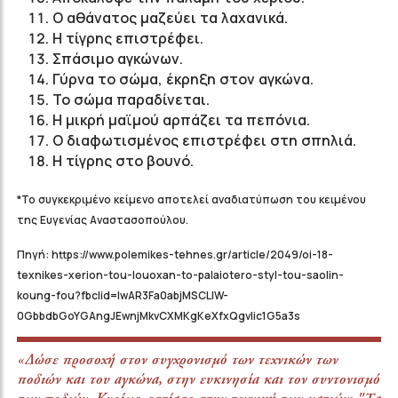
Ο αθάνατος μαζεύει τα λαχανικά.
Η τίγρης επιστρέφει.
Σπάσιμο αγκώνων.
Γύρνα το σώμα, έκρηξη στον αγκώνα.
Το σώμα παραδίνεται.
Η μικρή μαϊμού αρπάζει τα πεπόνια.
Ο διαφωτισμένος επιστρέφει στη σπηλιά.
Η τίγρης στο βουνό.
*Το συγκεκριμένο κείμενο αποτελεί αναδιατύπωση του κειμένου
της Ευγενίας Αναστασοπούλου.
Πηγή: https://www.polemikes-tehnes.gr/article/2049/oi-18-
texnikes-xerion-tou-louoxan-to-palaiotero-styl-tou-saolin-
koung-fou?fbclid=IwAR3Fa0abjMSCLIW-
0GbbdbGoYGAngJEwnjMkvCXMKgKeXfxQgvIic1G5a3s
«Δώσε προσοχή στον συγχρονισμό των τεχνικών των
ποδιών και του αγκώνα, στην ευκινησία και τον συντονισμό