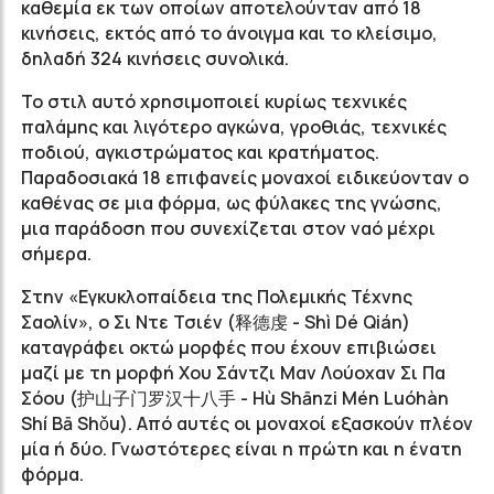
καθεμία εκ των οποίων αποτελούνταν από 18
κινήσεις, εκτός από το άνοιγμα και το κλείσιμο,
δηλαδή 324 κινήσεις συνολικά.
Το στιλ αυτό χρησιμοποιεί κυρίως τεχνικές
παλάμης και λιγότερο αγκώνα, γροθιάς, τεχνικές
ποδιού, αγκιστρώματος και κρατήματος.
Παραδοσιακά 18 επιφανείς μοναχοί ειδικεύονταν ο
καθένας σε μια φόρμα, ως φύλακες της γνώσης,
μια παράδοση που συνεχίζεται στον ναό μέχρι
σήμερα.
Στην «Εγκυκλοπαίδεια της Πολεμικής Τέχνης
Σαολίν», ο Σι Ντε Τσιέν (释德虔 - Shì Dé Qián)
καταγράφει οκτώ μορφές που έχουν επιβιώσει
μαζί με τη μορφή Χου Σάντζι Μαν Λούοχαν Σι Πα
Σόου (护山子门罗汉十八手 - Hù Shānzi Mén Luóhàn
Shí Bā Shǒu). Από αυτές οι μοναχοί εξασκούν πλέον
μία ή δύο. Γνωστότερες είναι η πρώτη και η ένατη
φόρμα.