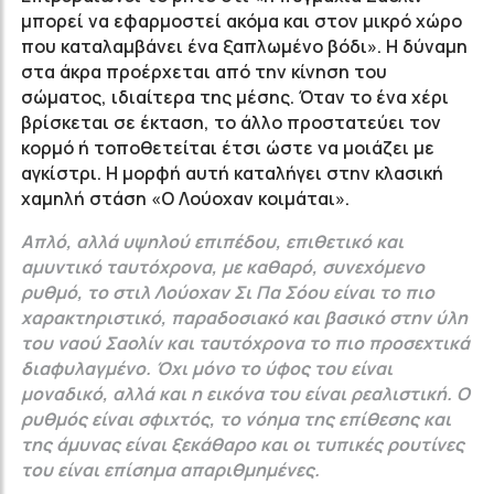
μπορεί να εφαρμοστεί ακόμα και στον μικρό χώρο
που καταλαμβάνει ένα ξαπλωμένο βόδι». Η δύναμη
στα άκρα προέρχεται από την κίνηση του
σώματος, ιδιαίτερα της μέσης. Όταν το ένα χέρι
βρίσκεται σε έκταση, το άλλο προστατεύει τον
κορμό ή τοποθετείται έτσι ώστε να μοιάζει με
αγκίστρι. Η μορφή αυτή καταλήγει στην κλασική
χαμηλή στάση «Ο Λούοχαν κοιμάται».
Απλό, αλλά υψηλού επιπέδου, επιθετικό και
αμυντικό ταυτόχρονα, με καθαρό, συνεχόμενο
ρυθμό, το στιλ Λούοχαν Σι Πα Σόου είναι το πιο
χαρακτηριστικό, παραδοσιακό και βασικό στην ύλη
του ναού Σαολίν και ταυτόχρονα το πιο προσεχτικά
διαφυλαγμένο. Όχι μόνο το ύφος του είναι
μοναδικό, αλλά και η εικόνα του είναι ρεαλιστική. Ο
ρυθμός είναι σφιχτός, το νόημα της επίθεσης και
της άμυνας είναι ξεκάθαρο και οι τυπικές ρουτίνες
του είναι επίσημα απαριθμημένες.