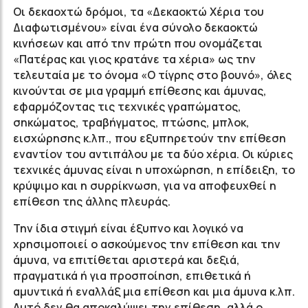
Οι δεκαοχτώ δρόμοι, τα «Δεκαοκτώ Χέρια του
Διαφωτισμένου» είναι ένα σύνολο δεκαοκτώ
κινήσεων και από την πρώτη που ονομάζεται
«Πατέρας και γιος κρατάνε τα χέρια» ως την
τελευταία με το όνομα «Ο τίγρης στο βουνό», όλες
κινούνται σε μια γραμμή επίθεσης και άμυνας,
εφαρμόζοντας τις τεχνικές γραπώματος,
σηκώματος, τραβήγματος, πτώσης, μπλοκ,
εισχώρησης κ.λπ., που εξυπηρετούν την επίθεση
εναντίον του αντιπάλου με τα δύο χέρια. Οι κύριες
τεχνικές άμυνας είναι η υποχώρηση, η επίδειξη, το
κρύψιμο και η συρρίκνωση, για να αποφευχθεί η
επίθεση της άλλης πλευράς.
Την ίδια στιγμή είναι έξυπνο και λογικό να
χρησιμοποιεί ο ασκούμενος την επίθεση και την
άμυνα, να επιτίθεται αριστερά και δεξιά,
πραγματικά ή για προσποίηση, επιθετικά ή
αμυντικά ή εναλλάξ μια επίθεση και μια άμυνα κ.λπ.
Αυτό δεν θα αποκαλύψει την επίθεση, αλλά ο