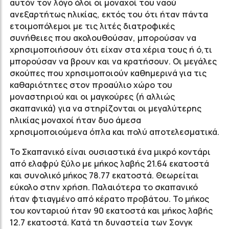
αυτόν τον λόγο όλοι οι μοναχοί του ναού
ανεξαρτήτως ηλικίας, εκτός του ότι ήταν πάντα
ετοιμοπόλεμοι με τις λιτές διατροφικές
συνήθειες που ακολουθούσαν, μπορούσαν να
χρησιμοποιήσουν ότι είχαν στα χέρια τους ή ό,τι
μπορούσαν να βρουν και να κρατήσουν. Οι μεγάλες
σκούπες που χρησιμοποιούν καθημερινά για τις
καθαριότητες στον προαύλιο χώρο του
μοναστηριού και οι μαγκούρες (ή αλλιώς
σκαπανικά) για να στηρίζονται οι μεγαλύτερης
ηλικίας μοναχοί ήταν δυο άμεσα
χρησιμοποιούμενα όπλα και πολύ αποτελεσματικά.
Το Σκαπανικό είναι ουσιαστικά ένα μικρό κοντάρι
από ελαφρύ ξύλο με μήκος λαβής 21.64 εκατοστά
και συνολικό μήκος 78.77 εκατοστά. Θεωρείται
εύκολο στην χρήση. Παλαιότερα το σκαπανικό
ήταν φτιαγμένο από κέρατο προβάτου. Το μ
ήκος
του κονταριού ήταν 90 εκατοστά και μήκος λαβής
12.7 εκατοστά. Κατά τη δυναστεία των Σονγκ