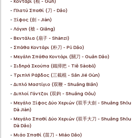
Κοντάρι (棍 - Gùn)
Πλατύ Σπαθί (刀 - Dāo)
Ξίφος (劍 - Jiàn)
Λόγχη (槍 - Qiāng)
Βεντάλια (扇子 - Shànzi)
Σπάθα Κοντάρι (朴刀 - Pǔ Dāo)
Μεγάλη Σπάθα Κοντάρι (關刀 - Guān Dāo)
Σιδηρά Σκούπα (鐵掃把 - Tiě Sàobǎ)
Τριπλή Ράβδος (三截棍 - Sān Jié Gùn)
Διπλό Μαστίγιο (双鞭 - Shuāng Biān)
Διπλοί Γάντζοι (双鉤 - Shuāng Gōu)
Μεγάλο Ξίφος Δύο Χεριών (双手大劍 - Shuāng Shǒu
Dà Jiàn)
Μεγάλο Σπαθί Δύο Χεριών (双手大刀 - Shuāng Shǒu
Dà Dāo)
Μιάο Σπαθί (苗刀 - Miáo Dāo)