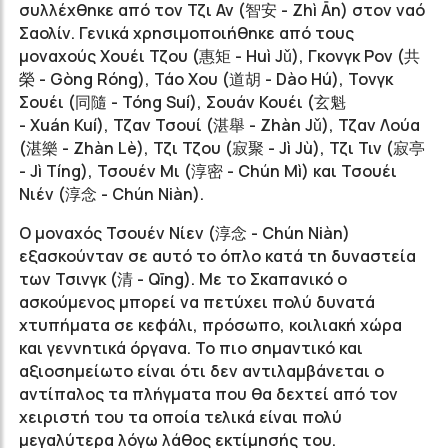
συλλέχθηκε από τον Τζι Αν (智安 - Z
hì
Ān)
στον ναό
Σαολίν. Γενικά χρησιμοποιήθηκε από τους
μοναχούς Χουέι Τζου (惠矩 -
Huì
Jǔ)
, Γκονγκ Ρον (共
榮 -
Gòng
Róng)
, Τάο Χου (道胡 -
Dào
Hú)
, Τονγκ
Σουέι (同隨 -
Tóng
Suí)
, Σουάν Κουέι (玄魁
-
Xuán
Kuí)
, Τζαν Τσουί (湛舉 -
Zhàn
J
ǔ)
, Τζαν Λούα
(湛樂 -
Zhàn
Lè)
, Τζι Τζου (寂聚 - J
ì Jù)
, Τζι Τιν (寂亭
- J
ì T
íng)
, Τσουέν Μι (淳密 -
Chún
Mì)
και Τσουέι
Νιέν (淳念 - Chún N
iàn).
Ο μοναχός Τσουέν Νίεν (淳念 -
Chún N
iàn)
εξασκούνταν σε αυτό το όπλο κατά τη δυναστεία
των Τσινγκ (清 - Qīng). Με το Σκαπανικό ο
ασκούμενος μπορεί να πετύχει πολύ δυνατά
χτυπήματα σε κεφάλι, πρόσωπο, κοιλιακή χώρα
και γεννητικά όργανα. Το πιο σημαντικό και
αξιοσημείωτο είναι ότι δεν αντιλαμβάνεται ο
αντίπαλος τα πλήγματα που θα δεχτεί από τον
χειριστή του τα οποία τελικά είναι πολύ
μεγαλύτερα λόγω λάθος εκτίμησής του.