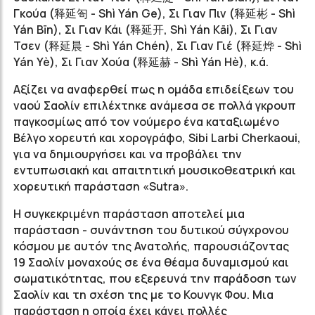
Γκούα (释延匌 - Shì Yán Ge), Σι Γιαν Πιν (释延彬 - Shì
Yán Βīn), Σι Γιαν Κάι (释延开, Shì Yán Κāi), Σι Γιαν
Τσεν (释延晨 - Shì Yán Chén), Σι Γιαν Γιέ (释延烨 - Shì
Yán Yè), Σι Γιαν Χούα (释延赫 - Shì Yán Hè), κ.ά.
Αξίζει να αναφερθεί πως η ομάδα επιδείξεων του
ναού Σαολίν επιλέχτηκε ανάμεσα σε πολλά γκρουπ
παγκοσμίως από τον νούμερο ένα καταξιωμένο
Βέλγο χορευτή και χορογράφο, Sibi Larbi Cherkaoui,
για να δημιουργήσει και να προβάλει την
εντυπωσιακή και απαιτητική μουσικοθεατρική και
χορευτική παράσταση «Sutra».
Η συγκεκριμένη παράσταση αποτελεί μια
παράσταση - συνάντηση του δυτικού σύγχρονου
κόσμου με αυτόν της Ανατολής, παρουσιάζοντας
19 Σαολίν μοναχούς σε ένα θέαμα δυναμισμού και
σωματικότητας, που εξερευνά την παράδοση των
Σαολίν και τη σχέση της με το Κουνγκ Φου. Μια
παράσταση η οποία έχει κάνει πολλές