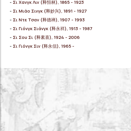
Σι Χανγκ Λιν (释恒林), 1865 - 1923
Σι Μιάο Σινγκ (释妙兴), 1891 - 1927
Σι Ντε Τσαν (释德禅), 1907 - 1993
Σι Γιόνγκ Σιάνγκ (释永祥), 1913 - 1987
Σι Σου Σι (释素喜), 1924 - 2006
Σι Γιόνγκ Σιν (释永信), 1965 -