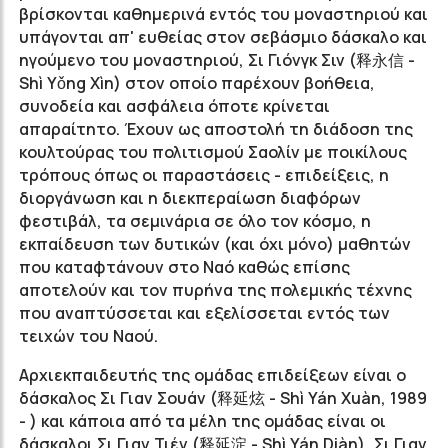
βρίσκονται καθημερινά εντός του μοναστηριού και
υπάγονται απ' ευθείας στον σεβάσμιο δάσκαλο και
ηγούμενο του μοναστηριού, Σι Γιόνγκ Σιν (释永信 -
Shì Yǒng Xìn) στον οποίο παρέχουν βοήθεια,
συνοδεία και ασφάλεια όποτε κρίνεται
απαραίτητο. Έχουν ως αποστολή τη διάδοση της
κουλτούρας του πολιτισμού Σαολίν με ποικίλους
τρόπους όπως οι παραστάσεις - επιδείξεις, η
διοργάνωση και η διεκπεραίωση διαφόρων
φεστιβάλ, τα σεμινάρια σε όλο τον κόσμο, η
εκπαίδευση των δυτικών (και όχι μόνο) μαθητών
που καταφτάνουν στο Ναό καθώς επίσης
αποτελούν και τον πυρήνα της πολεμικής τέχνης
που αναπτύσσεται και εξελίσσεται εντός των
τειχών του Ναού.
Αρχιεκπαιδευτής της ομάδας επιδείξεων είναι ο
δάσκαλος Σι Γιαν Σουάν (释延炫 - Shì Yán Xuàn, 1989
- ) και κάποια από τα μέλη της ομάδας είναι οι
δάσκαλοι Σι Γιαν Τιέν (释延淀 - Shì Yán Diàn), Σι Γιαν