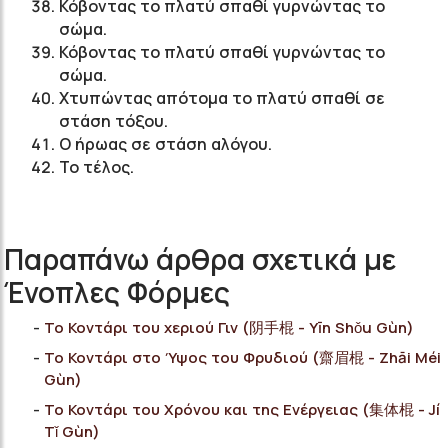
Κόβοντας το πλατύ σπαθί γυρνώντας το
σώμα.
Κόβοντας το πλατύ σπαθί γυρνώντας το
σώμα.
Χτυπώντας απότομα το πλατύ σπαθί σε
στάση τόξου.
Ο ήρωας σε στάση αλόγου.
Το τέλος.
Παραπάνω άρθρα σχετικά με
Ένοπλες Φόρμες
Το Κοντάρι του χεριού Γιν (阴手棍 - Yīn Shǒu Gùn)
Το Κοντάρι στο Ύψος του Φρυδιού (齋眉棍 - Zhāi Méi
Gùn)
Το Κοντάρι του Χρόνου και της Ενέργειας (集体棍 - Jí
Tǐ Gùn)