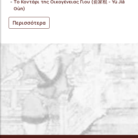
Το Κοντάρι της Οικογένειας Γιου (俞家棍 - Yú Jiā
Gùn)
Περισσότερα