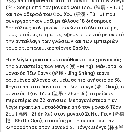
Τάο)
δημιουργήθηκε κατά τη δυναστεία των Σονγκ
(宋 - Sòng) από τον μοναχό Φου Τζου (福居 -
Fú
Jū
)
και τον αδερφό του Φου Χου (福湖 -
Fú
H
ú
) που
συνεργάστηκαν μαζί με άλλους 18 διάσημους
δασκάλους πολεμικών τεχνών από όλη τη χώρα,
τους οποίους ο πρώτος έφερε στον ναό με σκοπό
την ανταλλαγή των γνώσεων και των εμπειριών
τους στις πολεμικές τέχνες Σαολίν.
Η εν λόγω πρακτική μεταδόθηκε στους μοναχούς
της δυναστείας των Μινγκ (明 - Míng). Μάλιστα, ο
μοναχός Τζιν Σανγκ (經勝 -
Jīng
S
hèng
) έκανε
ορισμένες αλλαγές και μείωσε τις κινήσεις σε 38.
Αργότερα, στη δυναστεία των Τσινγκ (清 - Qīng), ο
μοναχός Τζαν Τζου (湛舉 -
Zhàn
J
ǔ
) τη μείωσε
περαιτέρω σε 32 κινήσεις. Μεταγενέστερα η εν
λόγω πρακτική μεταδόθηκε από τον μοναχό Τζαν
Σου (貞緒 - Z
hēn X
ù
) στον μοναχό Σι Ντε Γκεν (
释德
根
- Shì Dé Gēn
), ο οποίος με τη σειρά του την
κληροδότησε στον μοναχό Σι Γιόνγκ Σιάνγκ (释永祥