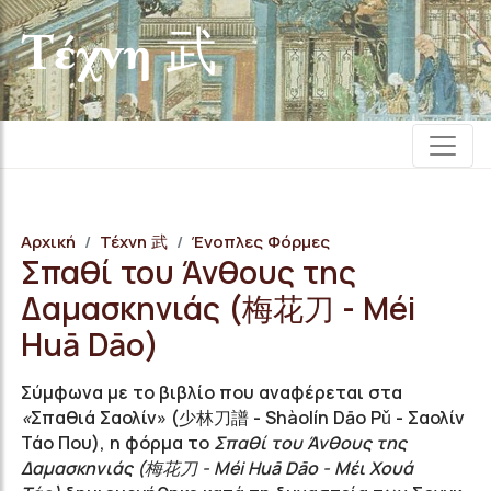
Τέχνη 武
Αρχική
Τέχνη 武
Ένοπλες Φόρμες
Σπαθί του Άνθους της
Δαμασκηνιάς (梅花刀 - Méi
Huā Dāo)
Σύμφωνα με το βιβλίο που αναφέρεται στα
«
Σπαθιά Σαολίν» (少林刀譜 - Shàolín Dāo Pǔ - Σαολίν
Τάο Που), η φόρμα το
Σπαθί του Άνθους της
Δαμασκηνιάς (梅花刀 - Méi Huā Dāo - Μέι Χουά