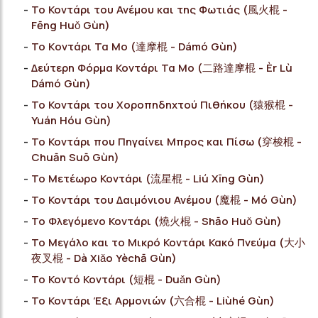
Το Κοντάρι του Ανέμου και της Φωτιάς (風火棍 -
Fēng Huǒ Gùn)
Το Kοντάρι Τα Μο (達摩棍 - Dámó Gùn)
Δεύτερη Φόρμα Κοντάρι Τα Μο (二路達摩棍 - Èr Lù
Dámó Gùn)
Το Κοντάρι του Χοροπηδηχτού Πιθήκου (猿猴棍 -
Yuán Hóu Gùn)
Το Κοντάρι που Πηγαίνει Μπρος και Πίσω (穿梭棍 -
Chuān Suō Gùn)
Το Μετέωρο Κοντάρι (流星棍 - Liú Xīng Gùn)
Το Κοντάρι του Δαιμόνιου Ανέμου (魔棍 - Mó Gùn)
Το Φλεγόμενο Κοντάρι (燒火棍 - Shāo Huǒ Gùn)
Το Μεγάλο και το Μικρό Κοντάρι Κακό Πνεύμα (大小
夜叉棍 - Dà Xiǎo Yèchā Gùn)
Το Κοντό Κοντάρι (短棍 - Duǎn Gùn)
Το Κοντάρι Έξι Αρμονιών (六合棍 - Liùhé Gùn)