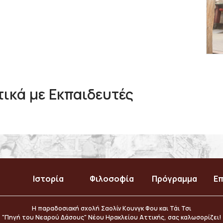
ικά με Εκπαιδευτές
Ιστορία
Φιλοσοφία
Πρόγραμμα
Επ
Η παραδοσιακή σχολή Σαολίν Κουνγκ Φου και Τάι Τσι
"Πηγή του Νεαρού Δάσους" Νέου Ηρακλείου Αττικής, σας καλωσορίζει!