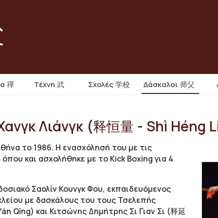
父
ία 禪
Τέχνη 武
Σχολές 学校
Δάσκαλοι 师父
 Χανγκ Λιάνγκ (释恒量 - Shì Héng L
θήνα το 1986. Η ενασχόλησή του με τις
 όπου και ασχολήθηκε με το Κick Boxing για 4
οσιακό Σαολίν Κουνγκ Φου, εκπαιδευόμενος
λείου με δασκάλους του τους Τσελεπής
Yán Qīng) και Κιτσώνης Δημήτρης Σι Γιαν Σι (释延