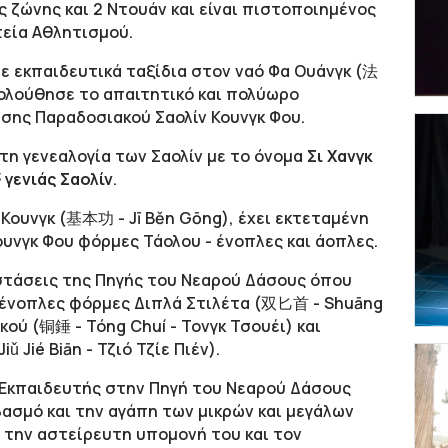
ρης ζώνης και 2 Ντουάν και είναι πιστοποιημένος
εία Αθλητισμού.
ε εκπαιδευτικά ταξίδια στον ναό Φα Ουάνγκ (法
κολούθησε το απαιτητικό και πολύωρο
σης Παραδοσιακού Σαολίν Κουνγκ Φου.
τη γενεαλογία των Σαολίν με το όνομα
Σι Χανγκ
ς
γενιάς Σαολίν
.
 Κουνγκ (基本功 - Jī Běn Gōng), έχει εκτεταμένη
υνγκ Φου φόρμες Τάολου - ένοπλες και άοπλες.
αστάσεις της Πηγής του Νεαρού Δάσους όπου
 ένοπλες φόρμες Διπλά Στιλέτα (双匕首 - Shuāng
κού (铜錘 - Tóng Chuí - Τονγκ Τσουέι) και
Jié Biān - Τζιό Τζίε Πιέν).
ι Εκπαιδευτής στην Πηγή του Νεαρού Δάσους
εβασμό και την αγάπη των μικρών και μεγάλων
 την αστείρευτη υπομονή του και τον