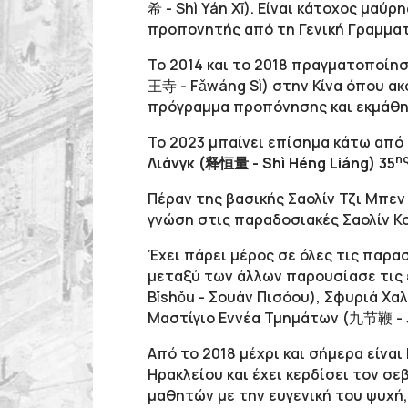
希 - Shì Yán Xī). Είναι κάτοχος μαύ
προπονητής από τη Γενική Γραμματ
Το 2014 και το 2018 πραγματοποίησ
王寺 - Fǎwáng Sì) στην Κίνα όπου α
πρόγραμμα προπόνησης και εκμάθη
Το 2023 μπαίνει επίσημα κάτω από 
η
Λιάνγκ (释恒量 - Shì Héng Liáng) 35
Πέραν της βασικής Σαολίν Τζι Μπεν
γνώση στις παραδοσιακές Σαολίν Κο
Έχει πάρει μέρος σε όλες τις παρ
μεταξύ των άλλων παρουσίασε τις
Bǐshǒu - Σουάν Πισόου), Σφυριά Χαλ
Μαστίγιο Εννέα Τμημάτων (九节鞭 - Jiǔ 
Από το 2018 μέχρι και σήμερα είνα
Ηρακλείου και έχει κερδίσει τον σ
μαθητών με την ευγενική του ψυχή,