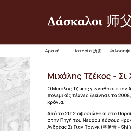
Δάσκαλοι 师
Αρχική
Iστορία 历史
Φιλοσοφ
Μιχάλης Τζέκος - Σι
Ο Μιχάλης Τζέκος γεννήθηκε στην Α
πολεμικές τέχνες ξεκίνησε το 2008,
χρόνια.
Από το 2012 αφοσιώθηκε στο Παραδ
στην Πηγή του Νεαρού Δάσους Ηρακ
Ανδρέας Σι Γιαν Τσινγκ (释延青 - Shì 