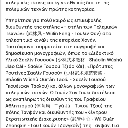
πολεμικές τέχνες και έγινε εθνικός διαιτητής
πολεμικών τεχνών πρώτης κατηγορίας.
Υπηρέτησε για πολύ καιρό ως επικεφαλής
διευθυντής της στήλης
«
Η στήλη των Πολεμικών
Τεχνών
»
(
武林风
- Wǔlín Fēng - Γουλίν Φαν) στο
τηλεοπτικό κανάλι της επαρχίας Χονάν
.
Ταυτόχρονα, συμμετείχε στη συγγραφή και
δημοσίευση μονογραφιών, όπως το
«
Διδακτικό
Υλικό Σαολίν Γουσού
»
(
少林武术教材
- Shàolín Wǔshù
Jiào Cái - Σαολίν Γουσού Τζιάο Κάι),
«
Πρότυπες
Ρουτίνες Σαολίν Γουσού
»
(
少林武术规范套路
-
Shàolín Wǔshù Guīfàn Tàolù - Σαολίν Γουσού
Γκουέιφαν Τάολου) και άλλων μονογραφιών των
πολεμικών τεχνών. Ο Γουάν Σον Γουέι διετέλεσε
ως αναπληρωτής διευθυντής του Γραφείου
Αθλητισμού (
体育局
- Tǐyù Jú - Τιγιού Τζου) της
πόλης Τανφάν και διευθυντής του
«
Κέντρου
Στρατιωτικής Διαχείρισης
»
(
武管中心
- Wǔ Guǎn
Zhōngxīn - Γου Γκουάν Τζονγκσίν) της Τανφάν. Για