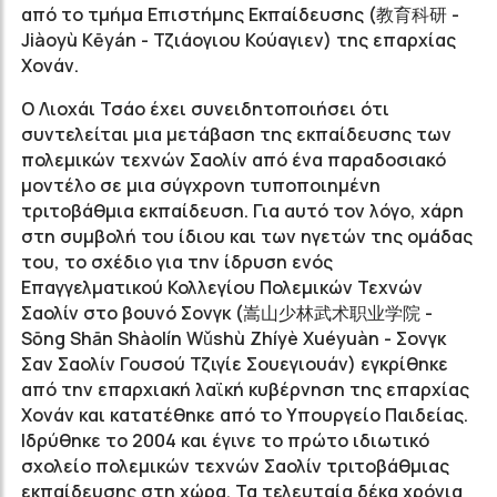
από το τμήμα Επιστήμης Εκπαίδευσης (教育科研 -
Jiàoyù Kēyán - Τζιάογιου Κούαγιεν) της επαρχίας
Χονάν.
Ο Λιοχάι Τσάο έχει συνειδητοποιήσει ότι
συντελείται μια μετάβαση της εκπαίδευσης των
πολεμικών τεχνών Σαολίν από ένα παραδοσιακό
μοντέλο σε μια σύγχρονη τυποποιημένη
τριτοβάθμια εκπαίδευση. Για αυτό τον λόγο, χάρη
στη συμβολή του ίδιου και των ηγετών της ομάδας
του, το σχέδιο για την ίδρυση ενός
Επαγγελματικού Κολλεγίου Πολεμικών Τεχνών
Σαολίν στο βουνό Σονγκ (
嵩山少林武术职业学院
-
Sōng Shān Shàolín Wǔshù Zhíyè Xuéyuàn - Σονγκ
Σαν Σαολίν Γουσού Τζιγίε Σουεγιουάν) εγκρίθηκε
από την επαρχιακή λαϊκή κυβέρνηση της επαρχίας
Χονάν και κατατέθηκε από το Υπουργείο Παιδείας.
Ιδρύθηκε το 2004 και έγινε το πρώτο ιδιωτικό
σχολείο πολεμικών τεχνών Σαολίν τριτοβάθμιας
εκπαίδευσης στη χώρα. Τα τελευταία δέκα χρόνια