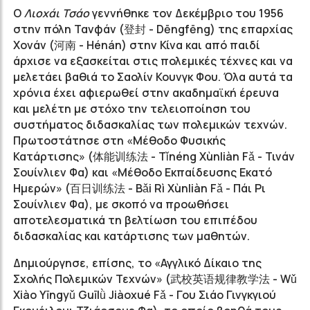
Ο
Λιoχάι Τσάο
γεννήθηκε τον Δεκέμβριο του 1956
στην πόλη Τανφάν (登封 -
Dēngfēng)
της επαρχίας
Χονάν (河南 -
Hénán)
στην Κίνα και από παιδί
άρχισε να εξασκείται στις πολεμικές τέχνες και να
μελετάει βαθιά το Σαολίν Κουνγκ Φου. Όλα αυτά τα
χρόνια έχει αφιερωθεί στην ακαδημαϊκή έρευνα
και μελέτη με στόχο την τελειοποίηση του
συστήματος διδασκαλίας των πολεμικών τεχνών.
Πρωτοστάτησε στη «Μέθοδο Φυσικής
Κατάρτισης» (
体能训练法
- Tǐnéng Xùnliàn Fǎ - Τινάν
Σουίνλιεν Φα) και «Μέθοδο Εκπαίδευσης Εκατό
Ημερών» (
百日训练法
- Bǎi Rì Xùnliàn Fǎ - Πάι Ρι
Σουίνλιεν Φα), με σκοπό να προωθήσει
αποτελεσματικά τη βελτίωση του επιπέδου
διδασκαλίας και κατάρτισης των μαθητών.
Δημιούργησε, επίσης, το «Αγγλικό Δίκαιο της
Σχολής Πολεμικών Τεχνών» (
武校英语规律教学法
- Wǔ
Xiào Yīngyǔ Guīlǜ Jiàoxué Fǎ - Γου Σιάο Γινγκγιού