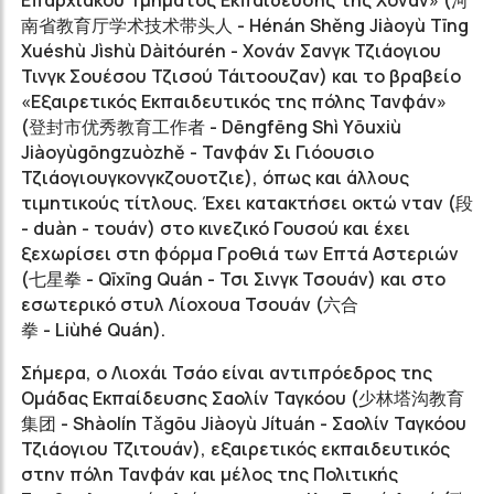
Επαρχιακού Τμήματος Εκπαίδευσης της Χoνάν» (
河
南省教育厅学术技术带头人
- Hénán Shěng Jiàoyù Tīng
Xuéshù Jìshù Dàitóurén - Χονάν Σανγκ Τζιάογιου
Τινγκ Σουέσου Τζισού Τάιτοουζαν) και το βραβείο
«Εξαιρετικός Εκπαιδευτικός της πόλης Τανφάν»
(
登封市优秀教育工作者
- Dēngfēng Shì Yōuxiù
Jiàoyùgōngzuòzhě - Τανφάν Σι Γιόουσιο
Τζιάογιουγκονγκζουοτζιε), όπως και άλλους
τιμητικούς τίτλους. Έχει κατακτήσει οκτώ νταν (段
- duàn - τουάν) στο κινεζικό Γουσού και έχει
ξεχωρίσει στη φόρμα Γροθιά των Επτά Αστεριών
(
七星拳
- Qīxīng Quán - Τσι Σινγκ Τσουάν) και στο
εσωτερικό στυλ Λίοχουα Τσουάν (
六合
拳
- Liùhé Quán).
Σήμερα, ο Λιοχάι Τσάο είναι αντιπρόεδρος της
Ομάδας Εκπαίδευσης Σαολίν Ταγκόου (
少林塔沟教育
集团
- Shàolín Tǎgōu Jiàoyù Jítuán - Σαολίν Ταγκόου
Τζιάογιου Τζιτουάν), εξαιρετικός εκπαιδευτικός
στην πόλη Τανφάν και μέλος της Πολιτικής