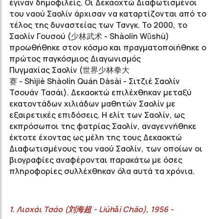
έγιναν δημοφιλείς. Οι Δεκαοχτώ Διαφωτισμένοι
του ναού
Σαολίν
άρχισαν να καταρτίζονται από το
τέλος της δυναστείας των
Τανγκ
. Το 2000, το
Σαολίν
Γουσού
(
少林武术
-
Shàolín
Wǔshù
)
προωθήθηκε στον κόσμο και πραγματοποιήθηκε ο
πρώτος παγκόσμιος Διαγωνισμός
Πυγμαχίας
Σαολίν
(
世界少林拳大
赛
-
Shìjiè
Shàolín
Quán
Dàsài - Σιτζιέ Σαολίν
Τσουάν Τασάι
). Δεκαοκτώ επιλέχθηκαν μεταξύ
εκατοντάδων χιλιάδων μαθητών
Σαολίν
με
εξαιρετικές επιδόσεις. Η ελίτ
των Σαολίν
, ως
εκπρόσωποι της φατρίας
Σαολίν,
αναγεννήθηκε
έκτοτε έχοντας ως μέλη της τους Δεκαοκτώ
Διαφωτισμένους του ναού
Σαολίν
, των οποίων οι
βιογραφίες αναφέρονται παρακάτω με όσες
πληροφορίες συλλέχθηκαν όλα αυτά τα χρόνια.
1. Λιoχάι
Τσάο
(
刘海超
-
Liúhǎi
Chāo
), 1956 -