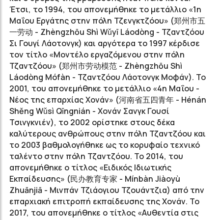
Έτσι, το 1994, του απονεμήθηκε το μετάλλιο «1η
Μαΐου Εργάτης στην πόλη Τζενγκτζόου» (
郑州市五
一劳动
- Zhèngzhōu Shì Wǔyī Láodòng - Τζαντζόου
Σι Γουγί Λάοτονγκ) και αργότερα το 1997 κέρδισε
τον τίτλο «Μοντέλο εργαζόμενου
στην πόλη
Τζαντζόου» (
郑州市劳动模范
- Zhèngzhōu Shì
Láodòng Mófàn - Τζαντζόου Λάοτονγκ Μοφάν). Το
2001, του απονεμήθηκε το μετάλλιο «4η Μαΐου -
Νέος της επαρχίας Χονάν» (
河南省五四青年
- Hénán
Shěng Wǔsì Qīngnián - Χονάν Σανγκ Γουσί
Τσινγκνιέν), το 2002 ορίστηκε στους δέκα
καλύτερους ανθρώπους στην πόλη Τζαντζόου και
το 2003 βαθμολογήθηκε ως το κορυφαίο τεχνικό
ταλέντο στην πόλη Τζαντζόου. Το 2014, του
απονεμήθηκε ο τίτλος «Ειδικός Ιδιωτικής
Εκπαίδευσης» (
民办教育专家
- Mínbàn Jiàoyù
Zhuānjiā - Μινπάν Τζιάογιου Τζουάντζια) από την
επαρχιακή επιτροπή εκπαίδευσης της Χονάν. Το
2017, του απονεμήθηκε ο τίτλος «Αυθεντία στις