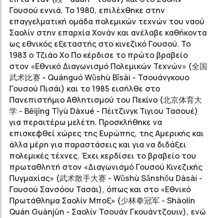
Γουσού εννιά. Το 1980, επιλέχθηκε στην
επαγγελματική ομάδα πολεμικών τεχνών του ναού
Σαολίν στην επαρχία Χονάν και ανέλαβε καθήκοντα
ως εθνικός εξεταστής στο κινεζικό Γουσού. Το
1983 ο Τζιάο Χο Πο κέρδισε το πρώτο βραβείο
στον «Εθνικό Διαγωνισμό Πολεμικών Τεχνών» (
全国
武术比赛
- Quánguó Wǔshù Bǐsài - Τσουάνγκουο
Γουσού Πισάι) και το 1985 εισήλθε στο
Πανεπιστήμιο Αθλητισμού του Πεκίνο (
北京体育大
学
- Běijīng Tǐyù Dàxué - Πέιτζινγκ Τιγιου Τασουέ)
για περαιτέρω μελέτη. Προσκλήθηκε να
επισκεφθεί χώρες της Ευρώπης, της Αμερικής και
άλλα μέρη για παραστάσεις και για να διδάξει
πολεμικές τέχνες. Έχει κερδίσει το βραβείο του
πρωταθλητή στον «Διαγωνισμό Γουσού Κινεζικής
Πυγμαχίας» (
武术散手大赛
- Wǔshù Sǎnshǒu Dàsài -
Γουσού Σανσόου Τασάι), όπως και στο «Εθνικό
Πρωτάθλημα Σαολίν Μποξ» (
少林拳冠军
- Shàolín
Quán Guànjūn - Σαολίν Τσουάν Γκουάντζουιν), ενώ