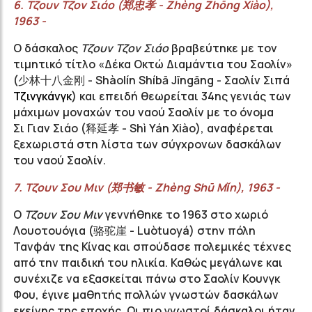
6.
Τζουν
Τζον
Σιάο
(
郑忠孝
-
Zhèng
Ζhōng
Χiào
),
1963 -
Ο δάσκαλος
Τζουν
Τζον
Σιάο
βραβεύτηκε με τον
τιμητικό τίτλο «
Δέκα Οκτώ Διαμάντια του
Σαολίν»
(
少林十八金刚
-
Shàolín
Shíbā
Jīngāng -
Σαολίν Σιπά
Τζινγκάνγκ
) και επειδή θεωρείται 34ης γενιάς των
μάχιμων μοναχών του ναού
Σαολίν
με το όνομα
Σι
Γιαν
Σιάο
(
释延孝
-
Shì
Yán
Xiào
), αναφέρεται
ξεχωριστά στη λίστα των σύγχρονων δασκάλων
του ναού
Σαολίν
.
7.
Τζουν
Σου
Μιν
(
郑书敏
-
Zhèng
Shū
Mǐn
), 1963 -
Ο
Τζουν Σου Μιν
γεννήθηκε το 1963 στο χωριό
Λουοτουόγια (
骆驼崖
- Luòtuoyá) στην πόλη
Τανφάν της Κίνας και σπούδασε πολεμικές τέχνες
από την παιδική του ηλικία. Καθώς μεγάλωνε και
συνέχιζε να εξασκείται πάνω στο Σαολίν Κουνγκ
Φου, έγινε μαθητής πολλών γνωστών δασκάλων
εκείνης της εποχής. Οι πιο γνωστοί δάσκαλοι ήταν