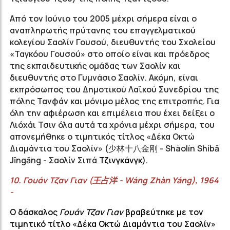
Από τον Ιούνιο του 2005 μέχρι σήμερα είναι ο
αναπληρωτής πρύτανης του επαγγελματικού
κολεγίου Σαολίν Γουσού, διευθυντής του Σχολείου
«Ταγκόου Γουσού» στο οποίο είναι και πρόεδρος
της εκπαιδευτικής ομάδας των Σαολίν και
διευθυντής στο Γυμνάσιο Σαολίν. Ακόμη, είναι
εκπρόσωπος του Δημοτικού Λαϊκού Συνεδρίου της
πόλης Τανφάν και μόνιμο μέλος της επιτροπής. Για
όλη την αφιέρωση και επιμέλεια που έχει δείξει ο
Λιόχάι Τσιν όλα αυτά τα χρόνια μέχρι σήμερα, του
απονεμήθηκε ο τιμητικός τίτλος «Δέκα Οκτώ
Διαμάντια του Σαολίν» (
少林十八金刚
- Shàolín Shíbā
Jīngāng -
Σαολίν Σιπά
Τζινγκάνγκ
).
10.
Γουάν
Τζαν
Γιαν (
王占洋
-
Wáng
Zhàn
Yáng
), 1964
-
Ο δάσκαλος
Γουάν
Τζαν
Γιαν
βραβεύτηκε με τον
τιμητικό τίτλο
«Δέκα Οκτώ Διαμάντια του Σαολίν»