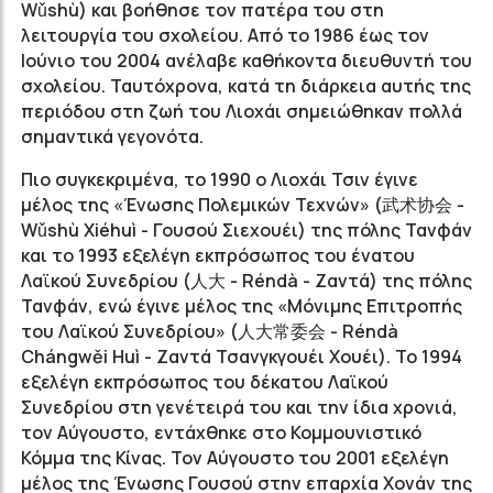
Wǔshù) και βοήθησε τον πατέρα του στη
λειτουργία του σχολείου. Από το 1986 έως τον
Ιούνιο του 2004 ανέλαβε καθήκοντα διευθυντή του
σχολείου. Ταυτόχρονα, κατά τη διάρκεια αυτής της
περιόδου στη ζωή του Λιοχάι σημειώθηκαν πολλά
σημαντικά γεγονότα.
Πιο συγκεκριμένα, το 1990 ο Λιοχάι Τσιν έγινε
μέλος της «Ένωσης Πολεμικών Τεχνών» (
武术协会
-
Wǔshù Xiéhuì - Γουσού Σιεχουέι) της πόλης Τανφάν
και το 1993 εξελέγη εκπρόσωπος του ένατου
Λαϊκού Συνεδρίου (
人大
- Réndà - Ζαντά) της πόλης
Τανφάν, ενώ έγινε μέλος της «Μόνιμης Επιτροπής
του Λαϊκού Συνεδρίου» (
人大常委会
- Réndà
Chángwěi Huì - Ζαντά Τσανγκγουέι Χουέι). Το 1994
εξελέγη εκπρόσωπος του δέκατου Λαϊκού
Συνεδρίου στη γενέτειρά του και την ίδια χρονιά,
τον Αύγουστο, εντάχθηκε στο Κομμουνιστικό
Κόμμα της Κίνας. Τον Αύγουστο του 2001 εξελέγη
μέλος της Ένωσης Γουσού στην επαρχία Χoνάν της