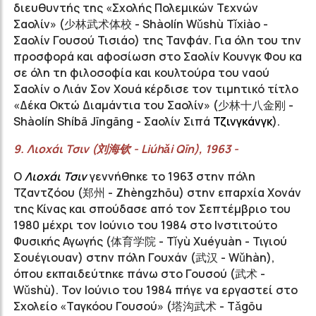
διευθυντής της «Σχολής Πολεμικών Τεχνών
Σαολίν» (
少林武术体校
- Shàolín Wǔshù Tǐxiào -
Σαολίν Γουσού Τισιάο) της Τανφάν. Για όλη του την
προσφορά και αφοσίωση στο Σαολίν Κουνγκ Φου κα
σε όλη τη φιλοσοφία και κουλτούρα του ναού
Σαολίν ο Λιάν Σον Χουά κέρδισε τον τιμητικό τίτλο
«Δέκα Οκτώ Διαμάντια του Σαολίν» (
少林十八金刚
-
Shàolín Shíbā Jīngāng -
Σαολίν Σιπά
Τζινγκάνγκ
).
9.
Λιοχάι
Τσιν (
刘海钦
-
Liúhǎi
Qīn
), 1963 -
Ο
Λιοχάι Τσιν
γεννήθηκε το 1963 στην πόλη
Τζαντζόου (
郑州
- Zhèngzhōu) στην επαρχία Χονάν
της Κίνας και σπούδασε από τον Σεπτέμβριο του
1980 μέχρι τον Ιούνιο του 1984 στο Ινστιτούτο
Φυσικής Αγωγής (
体育学院
- Tǐyù Xuéyuàn - Τιγιού
Σουέγιουαν) στην πόλη Γουχάν (
武汉
- Wǔhàn),
όπου εκπαιδεύτηκε πάνω στο Γουσού (
武术
-
Wǔshù). Τον Ιούνιο του 1984 πήγε να εργαστεί στο
Σχολείο «Ταγκόου Γουσού» (
塔沟武术
- Tǎgōu