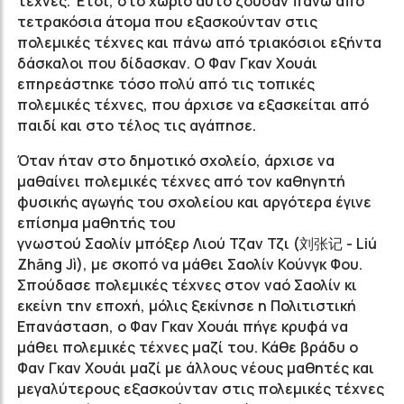
τέχνες. Έτσι, στο χωριό αυτό ζούσαν πάνω από
τετρακόσια άτομα που εξασκούνταν στις
πολεμικές τέχνες και πάνω από τριακόσιοι εξήντα
δάσκαλοι που δίδασκαν. Ο Φαν Γκαν Χουάι
επηρεάστηκε τόσο πολύ από τις τοπικές
πολεμικές τέχνες, που άρχισε να εξασκείται από
παιδί και στο τέλος τις αγάπησε.
Όταν ήταν στο δημοτικό σχολείο, άρχισε να
μαθαίνει πολεμικές τέχνες από τον καθηγητή
φυσικής αγωγής του σχολείου και αργότερα έγινε
επίσημα μαθητής του
γνωστού Σαολίν μπόξερ Λιού Τζαν Τζι (
刘
张记
- Liú
Zhāng Jì),
με σκοπό να μάθει Σαολίν Κούνγκ Φου.
Σπούδασε πολεμικές τέχνες στον ναό Σαολίν κι
εκείνη την εποχή, μόλις ξεκίνησε η Πολιτιστική
Επανάσταση, ο Φαν Γκαν Χουάι πήγε κρυφά να
μάθει πολεμικές τέχνες μαζί του. Κάθε βράδυ ο
Φαν Γκαν Χουάι μαζί με άλλους νέους μαθητές και
μεγαλύτερους εξασκούνταν στις πολεμικές τέχνες