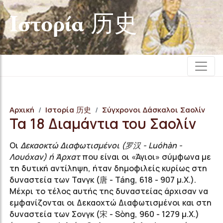
Iστορία 历史
Αρχική
Iστορία 历史
Σύγχρονοι Δάσκαλοι Σαολίν
Τα 18 Διαμάντια του Σαολίν
Οι
Δεκαοκτώ Διαφωτισμένοι (
罗汉
-
Luóhàn -
Λουόχαν
) ή Ά
ρχατ
που είναι οι «Άγιοι» σύμφωνα με
τη δυτική αντίληψη, ήταν δημοφιλείς κυρίως στη
δυναστεία των
Τανγκ
(唐 -
Táng
, 618 - 907 μ.Χ.).
Μέχρι το τέλος αυτής της δυναστείας
άρχισαν να
εμφανίζονται οι Δεκαοχτώ Διαφωτισμένοι και στη
δυναστεία των Σονγκ (宋 -
Sòng
, 960 - 1279 μ.Χ.)