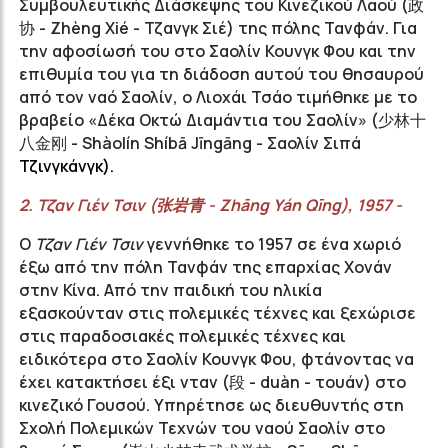
Συμβουλευτικής Διάσκεψης του Κινεζικού Λαού (
政
协
- Zhèng Xié - Τζανγκ Σιέ) της πόλης Τανφάν. Για
την αφοσίωσή του στο Σαολίν Κουνγκ Φου και την
επιθυμία του για τη διάδοση αυτού του θησαυρού
από τον ναό Σαολίν, ο Λιοχάι Τσάο τιμήθηκε με το
βραβείο «Δέκα Οκτώ Διαμάντια του Σαολίν» (
少林十
八金刚
- Shàolín Shíbā Jīngāng - Σαολίν Σιπά
Τζινγκάνγκ).
2. Τζαν
Γιέν Τσιν (
张岩青
-
Zhāng
Yán
Qīng
), 1957 -
Ο
Τζαν Γιέν Τσιν
γεννήθηκε το 1957 σε ένα χωριό
έξω από την πόλη Τανφάν της επαρχίας Χονάν
στην Κίνα. Από την παιδική του ηλικία
εξασκούνταν στις πολεμικές τέχνες και ξεχώρισε
στις παραδοσιακές πολεμικές τέχνες και
ειδικότερα στο Σαολίν Κουνγκ Φου, φτάνοντας να
έχει κατακτήσει έξι νταν (段 - duàn - τουάν) στο
κινεζικό Γουσού. Υπηρέτησε ως διευθυντής στη
Σχολή Πολεμικών Τεχνών του ναού Σαολίν στο