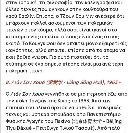
στην ιατρική, τη φιλοσοφία, την καλλιγραφία και
άλλες τέχνες που ανήκουν στην κουλτούρα του
ναού Σαολίν. Επίσης, ο Τζουν Σου Μιν ανέφερε ότι
υπάρχουν πολλοί ασκούμενοι των πολεμικών
τεχνών στον κόσμο, αλλά όσοι είναι ικανοί στο
χτύπημα ενός σημείου πίεσης είναι ένας στους
εκατό. Το Κουνγκ Φου δεν απαιτεί μόνο εξαιρετικές
ικανότητες, αλλά απαιτεί επίσης από το άτομο να
έχει βαθιά γνώση. Για αυτό πιστεύει ότι το
χτύπημα σε ένα σημείο πίεσης είναι μια ανώτερη
πολεμική τέχνη.
8.
Λιάν
Σον
Χουά
(
梁嵩华
-
Liáng
Sōng
Huá
), 1963 -
Ο
Λιάν Σον Χουά
γεννήθηκε σε μια περιοχή έξω από
την πόλη Τανφάν της Κίνας το 1963. Από την
παιδική του ηλικία άρχισε να μαθαίνει πολεμικές
τέχνες και ύστερα σπούδασε στο Πανεπιστήμιο
Φυσικής Αγωγής του Πεκίνο (
北京体育大学
- Běijīng
Tǐyù Dàxué - Πέιτζινγκ Τιγιού Τασουέ). Από πολύ