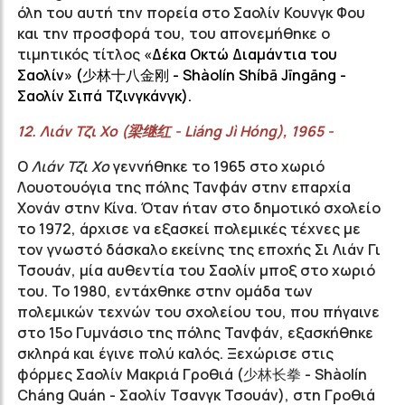
όλη του αυτή την πορεία στο Σαολίν Κουνγκ Φου
και την προσφορά του, του απονεμήθηκε ο
τιμητικός τίτλος
«Δέκα Οκτώ Διαμάντια του
Σαολίν» (少林十八金刚 - Shàolín Shíbā Jīngāng -
Σαολίν Σιπά
Τζινγκάνγκ
).
12.
Λιάν
Τζι
Χο
(
梁继红
-
Liáng
Jì
Hóng
), 1965 -
Ο
Λιάν Τζι Χο
γεννήθηκε το 1965 στο χωριό
Λουοτουόγια
της πόλης Τανφάν
στην επαρχία
Χονάν
στην Κίνα. Όταν ήταν στο δημοτικό σχολείο
το 1972, άρχισε να εξασκεί πολεμικές τέχνες με
τον γνωστό δάσκαλο εκείνης της εποχής Σι Λιάν Γι
Τσουάν, μία αυθεντία του Σαολίν μποξ στο χωριό
του. Το 1980, εντάχθηκε στην ομάδα των
πολεμικών τεχνών του σχολείου του, που πήγαινε
στο 15ο Γυμνάσιο της πόλης Τανφάν, εξασκήθηκε
σκληρά και έγινε πολύ καλός. Ξεχώρισε στις
φόρμες Σαολίν Μακριά Γροθιά (
少林长拳
- Shàolín
Cháng Quán - Σαολίν Τσανγκ Τσουάν), στη Γροθιά