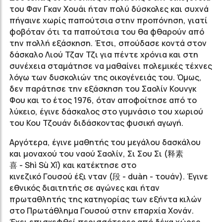
του Φαν Γκαν Χουάι ήταν πολύ δύσκολες και συχνά
πήγαινε χωρίς παπούτσια στην προπόνηση, γιατί
φοβόταν ότι τα παπούτσια του θα φθαρούν από
την πολλή εξάσκηση. Έτσι, σπούδασε κοντά στον
δάσκαλο Λιού Τζαν Τζι για πέντε χρόνια και στη
συνέχεια σταμάτησε να μαθαίνει πολεμικές τέχνες
λόγω των δυσκολιών της οικογένειάς του. Όμως,
δεν παράτησε την εξάσκηση του Σαολίν Κουνγκ
Φου και το έτος 1976, όταν αποφοίτησε από το
λύκειο, έγινε δάσκαλος στο γυμνάσιο του χωριού
του Κου Τζουάν διδάσκοντας φυσική αγωγή.
Αργότερα, έγινε μαθητής του μεγάλου δασκάλου
και μοναχού του ναού Σαολίν, Σι Σου Σι (
释素
喜
- Shì Sù Xǐ) και κατέκτησε στο
κινεζικό Γουσού έξι νταν
(段 -
duàn - τουάν). Έγινε
εθνικός διαιτητής σε αγώνες και ήταν
πρωταθλητής της κατηγορίας των εξήντα κιλών
στο Πρωτάθλημα Γουσού στην επαρχία Χονάν.