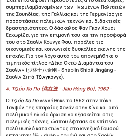
Έχει επισκεφθεί περισσότερες από δέκα χώρες,
συμπεριλαμβανομένων των Ηνωμένων Πολιτειών,
της Σουηδίας, της Γαλλίας και της Γερμανίας για
παραστάσεις πολεμικών τεχνών και διδακτικές
δραστηριότητες. Ο δάσκαλος Φαν Γκαν Χουάι
ξεχωρίζει για την επιμονή του και την προσφορά
του στο Σαολίν Κουνγκ Φου, παρόλες τις
οικονομικές και κοινωνικές δυσκολίες εκείνης της
εποχής. Για τον λόγο αυτό τού απονεμήθηκε ο
τιμητικός τίτλος «Δέκα Οκτώ Διαμάντια του
Σαολίν» (
少林十八金刚
- Shàolín Shíbā Jīngāng -
Σαολίν Σιπά
Τζινγκάνγκ
).
4.
Τζιάο
Χο
Πο
(
焦红波
-
Jiāo
Hóng
Bō
), 1962 -
Ο
Τζιάο Χο Πο
γεννήθηκε το 1962 στην πόλη
Τανφάν της επαρχίας Χονάν στην Κίνα και από
πολύ μικρή ηλικία άρχισε να εξασκείται στις
πολεμικές τέχνες, ώσπου έφτασε σε επίπεδο
πολύ υψηλό κατακτώντας στο κινεζικό Γουσού
επτά νταν
(段 -
duàn - τουάν) και στο Σαολίν