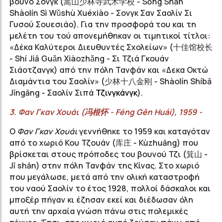
βουνό Σονγκ (
嵩山少林寺武术学校
- Sōng Shān
Shàolín Sì Wǔshù Xuéxiào - Σονγκ Σαν Σαολίν Σι
Γυσού Σουεσιάο). Για την προσφορά του και τη
μελέτη του τού απονεμήθηκαν οι τιμητικοί τίτλοι:
«Δέκα Καλύτεροι Διευθυντές Σχολείων» (十佳馆校长
- Shí Jiā Guǎn Xiàozhǎng - Σι Τζιά Γκουάν
Σιάοτζανγκ) από την πόλη Τανφάν και «Δεκα Οκτώ
Διαμάντια του Σαολίν» (
少林十八金刚
- Shàolín Shíbā
Jīngāng - Σαολίν Σιπά
Τζινγκάνγκ
).
3.
Φαν
Γκαν
Χουάι
(
冯根怀
-
Féng
Gēn
Huái
), 1959 -
Ο
Φαν Γκαν Χουάι
γεννήθηκε το 1959 και καταγόταν
από το χωριό Κου Τζουάν (
库庄
- Kùzhuāng) που
βρίσκεται στους πρόποδες του βουνού Τζι (
箕山
-
Jī shān) στην πόλη Τανφάν της Κίνας. Στο χωριό
που μεγάλωσε, μετά από την ολική καταστροφή
του ναού Σαολίν το έτος 1928, πολλοί δάσκαλοι και
μποξέρ πήγαν κι έζησαν εκεί και διέδωσαν όλη
αυτή την αρχαία γνώση πάνω στις πολεμικές