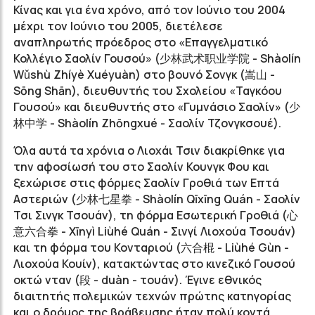
Κίνας και για ένα χρόνο, από τον Ιούνιο του 2004
μέχρι τον Ιούνιο του 2005, διετέλεσε
αναπληρωτής πρόεδρος στο «Επαγγελματικό
Κολλέγιο Σαολίν Γουσού» (
少林武术职业学院
- Shàolín
Wǔshù Zhíyè Xuéyuàn) στο βουνό Σονγκ (
嵩山
-
Sōng Shān), διευθυντής του Σχολείου «Ταγκόου
Γουσού» και διευθυντής στο «Γυμνάσιο Σαολίν» (
少
林中学
- Shàolín Zhōngxué - Σαολίν Τζονγκσουέ).
Όλα αυτά τα χρόνια ο Λιοχάι Τσιν διακρίθηκε για
την αφοσίωσή του στο Σαολίν Κουνγκ Φου και
ξεχώρισε στις φόρμες Σαολίν Γροθιά των Επτά
Αστεριών (
少林七星拳
- Shàolín Qīxīng Quán - Σαολίν
Τσι Σινγκ Τσουάν), τη φόρμα Εσωτερική Γροθιά (
心
意六合拳
- Xīnyì Liùhé Quán - Σινγί Λιοχούα Τσουάν)
και τη φόρμα του Κονταριού (
六合棍
- Liùhé Gùn -
Λιοχούα Κουίν), κατακτώντας στο κινεζικό Γουσού
οκτώ νταν
(段 - d
uàn - τουάν). Έγινε εθνικός
διαιτητής πολεμικών τεχνών πρώτης κατηγορίας
και ο δρόμος της βράβευσης ήταν πολύ κοντά.