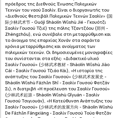
πρόεδρος της Διεθνούς Ένωσης Πολεμικών
Τεχνών του ναού Σαολίν. Είναι ο διοργανωτής του
«Διεθνούς Φεστιβάλ Πολεμικών Τεχνών Σαολίν» (
国
际少林武术节
- Guójì Shàolín Wǔshù Jié - Γκουότζι
Σαολίν Γουσού Τζιέ) της πόλης Τζαντζόου (
郑州
-
Zhèngzhōu), ενώ συνέβαλε στη μεταρρύθμιση και
το άνοιγμα της επαρχίας Χονάν στα σαράντα
χρόνια μεταρρύθμισης και ανοίγματος των
πολεμικών τεχνών. Οι δημοσιευμένες μονογραφίες
του συνίστανται στα εξής: «Διδακτικό υλικό
Σαολίν Γουσού» (
少林武术教材
- Shàolín Wǔshù Jiào
Cái - Σαολίν Γουσού Τζιάο Κάι), «Η ιστορία της
ανάπτυξης του Σαολίν Γουσού» (
少林武术发展史
-
Shàolín Wǔshù Fāzhǎn Shǐ - Σαολίν Γουσού Φατζάν
Σι), η διατριβή «Η προέλευση του Σαολίν Γουσού»
(
少林武术起源
- Shàolín Wǔshù Qǐyuán - Σαολίν
Γουσού Τσιγιουάν), «Η Κατεύθυνση Ανάπτυξης του
Σαολίν Γουσού» (
少林武术的发展方向
- Shàolín Wǔshù
De Fāzhǎn Fāngxiàng - Σαολίν Γουσού Τούα Φατζάν