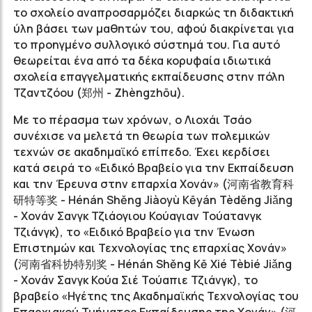
το σχολείο αναπροσαρμόζει διαρκώς τη διδακτική
ύλη βάσει των μαθητών του, αφού διακρίνεται για
το προηγμένο συλλογικό σύστημά του. Για αυτό
θεωρείται ένα από τα δέκα κορυφαία ιδιωτικά
σχολεία επαγγελματικής εκπαίδευσης στην πόλη
Τζαντζόου (
郑州
- Zhèngzhōu).
Με το πέρασμα των χρόνων, ο Λιοχάι Τσάο
συνέχισε να μελετά τη θεωρία των πολεμικών
τεχνών σε ακαδημαϊκό επίπεδο. Έχει κερδίσει
κατά σειρά το «Ειδικό Βραβείο για την Εκπαίδευση
και την Έρευνα στην επαρχία Χονάν» (
河南省教育科
研特等奖
- Hénán Shěng Jiàoyù Kēyán Tèděng Jiǎng
- Χονάν Σανγκ Τζιάογιου Κούαγιαν Τούατανγκ
Τζιάνγκ), το «Ειδικό Βραβείο για την Ένωση
Επιστημών και Τεχνολογίας της επαρχίας Χoνάν»
(
河南省科协特别奖
- Hénán Shěng Kē Xié Tèbié Jiǎng
- Χονάν Σανγκ Κούα Σιέ Τούαπιε Τζιάνγκ), το
βραβείο «Ηγέτης της Ακαδημαϊκής Τεχνολογίας του