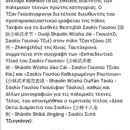
ανέλαβε καθήκοντα ως εθνικός διαιτητής των
πολεμικών τεχνών πρώτης κατηγορίας. Ο
Τζαν
Γκουάνγκρονγκ
διετέλεσε διευθυντής του
προπαρασκευαστικού γραφείου της πόλης
Τανφάν
για το Διεθνές Φεστιβάλ
Σαολίν
Γουσού
(
国
际少林武术节
-
Guójì
Shàolín
Wǔshù
Jié - Γκουότζι
Σαολίν Γουσού Τζιέ
) στην πόλη
Τζαντζόου
(
郑
州
-
Zhèngzhōu
) της Κίνας. Ταυτόχρονα,
συμμετείχε στη συγγραφή των «Εκπαιδευτικό
Υλικό του
Σαολίν
Γουσού»
(
少林武术教
材
-
Shàolín
Wǔshù
Jiào Cái - Σαολίν Γουσού Τζιάο
Κάι
) και «
Σαολίν
Γουσού
Καθιερωμένων
Ρουτίνων»
(
少林武术规范套路
-
Shàolín
Wǔshù
Guīfàn
Tàolù -
Σαολίν Γουσού Γκουέιφαν Τάολου
), καθώς και
άλλων μονογραφιών για τις πολεμικές τέχνες.
Τέλος, του απονεμήθηκε ο τιμητικός τίτλος «Δέκα
Οκτώ Διαμάντια του
Σαολίν»
(
少林十八金
刚
-
Shàolín
Shíbā
Jīngāng -
Σαολίν Σιπά
Τζινγκάνγκ
).