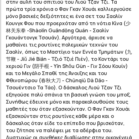
στην αυλή του σπιτιού του Λιού Τζαν Τζι. Τα
πρώτα τρία χρόνια ο Φαν Γκαν Χουάι καλλιεργούσε
μόνο βασικές δεξιότητες κι ένα σετ του Σαολίν
Κουνγκ Φου που προερχόταν από τη νότια Κίνα (
少
林关东拳
-Shàolín Guāndōng Quán - Σαολίν
Γκουάντονγκ Τσουάν). Αργότερα, άρχισε να
μαθαίνει τις ρουτίνες πολεμικών τεχνών του
Σαολίν, όπως το Μαστίγιο των Εννέα Τμημάτων (
九
节鞭
- Jiǔ Jié Biān - Τζιό Τζιέ Πιέν), το Κοντάρι του
χεριού Γιν (
阴手棍
- Yīn Shǒu Gùn - Γιν Σόου Κουίν)
και το Μεγάλο Σπαθί της Άνοιξης και του
Φθινοπώρου (
春秋大刀
- Chūnqiū Dà Dāo -
Τσουέντσιο Τα Τάο). Ο δάσκαλος Λιού Τζαν Τζι
εξηγούσε πολύ σπάνια τη βασική γνώση του μποξ.
Συνήθως έδειχνε μόνο και παρακολουθούσε τους
μαθητές του όταν εξασκούνταν. Ο Φαν Γκαν Χουάι
εξασκούνταν στις ρουτίνες κάθε μέρα και ο
δάσκαλος όταν είδε το επίπεδο που βρισκόταν,
του ζήτησε να παλέψει με τα αδέρφια του.
Δυστυχώς οι συνθήκες διαβίωσης στην οικογένειά