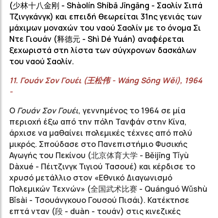
(
少林十八金刚
- Shàolín Shíbā Jīngāng -
Σαολίν Σιπά
Τζινγκάνγκ
)
και επειδή θεωρείται 31ης γενιάς των
μάχιμων μοναχών του ναού
Σαολίν
με το όνομα
Σι
Ντε Γιουάν (
释德元
-
Shì
Dé
Yuán
) αναφέρεται
ξεχωριστά στη λίστα των σύγχρονων δασκάλων
του ναού
Σαολίν
.
11.
Γουάν
Σον Γουέι (
王松伟
-
Wáng
Sōng
Wěi
), 1964
-
Ο
Γουάν Σον Γουέι
, γεννημένος το 1964 σε μία
περιοχή έξω από την πόλη Τανφάν στην Κίνα,
άρχισε να μαθαίνει πολεμικές τέχνες από πολύ
μικρός. Σπούδασε στο Πανεπιστήμιο Φυσικής
Αγωγής του Πεκίνου (
北京体育大学
- Běijīng Tǐyù
Dàxué - Πέιτζινγκ Τιγιού Τασουέ) και κέρδισε το
χρυσό μετάλλιο στον
«
Εθνικό Διαγωνισμό
Πολεμικών Τεχνών
»
(
全国武术比赛
- Quánguó Wǔshù
Bǐsài - Τσουάνγκουο Γουσού Πισάι). Κατέκτησε
επτά νταν (段 - duàn - τουάν) στις κινεζικές