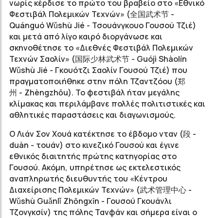
νωρίς κέρδισε το πρώτο του βραβείο στο «Εθνικό
Φεστιβάλ Πολεμικών Τεχνών» (
全国武术节
-
Quánguó Wǔshù Jié - Τσουάνγκουο Γουσού Τζιέ)
και μετά από λίγο καιρό διοργάνωσε και
σκηνοθέτησε το «Διεθνές Φεστιβάλ Πολεμικών
Τεχνών Σαολίν» (
国际少林武术节
- Guójì Shàolín
Wǔshù Jié - Γκουότζι Σαολίν Γουσού Τζιέ) που
πραγματοποιήθηκε στην πόλη Τζαντζόου (
郑
州
- Zhèngzhōu). Το φεστιβάλ ήταν μεγάλης
κλίμακας και περιλάμβανε πολλές πολιτιστικές και
αθλητικές παραστάσεις και διαγωνισμούς.
Ο Λιάν Σον Χουά κατέκτησε το έβδομο νταν (段 -
duàn - τουάν) στο κινεζικό Γουσού και έγινε
εθνικός διαιτητής πρώτης κατηγορίας στο
Γουσού. Ακόμη, υπηρέτησε ως εκτελεστικός
αναπληρωτής διευθυντής του «Κέντρου
Διαχείρισης Πολεμικών Τεχνών» (
武术管理中心
-
Wǔshù Guǎnlǐ Zhōngxīn - Γουσού Γκουάνλι
Τζονγκσίν) της πόλης Τανφάν και σήμερα είναι ο