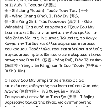
οι Σι Λιάν Γι Τσουάν (
师梁以
全
- Shī Liáng Yǐquán), Γουάν Τσαν Τσιν (
王长
青
- Wáng Cháng Qīng), Σι Γιόν Σιν (
释永
信
- Shì Yǒng Xìn), Γκάο Γουένσαν (
高文山
- Gāo
Wénshān). Όλα αυτά τα χρόνια ο Τζουν Σου Μιν
έχει επισκεφθεί την Ιαπωνία, την Αυστραλία, τη
Νέα Ζηλανδία, τις Ηνωμένες Πολιτείες, το Χονγκ
Κονγκ, την Ταϊβάν και άλλες χώρες και περιοχές
του κόσμου. Παράλληλα, έχει εκπαιδεύσει πολλούς
παγκόσμιους πρωταθλητές στις πολεμικές τέχνες
όπως τους Γιάν Ρέι (
杨锐
- Yáng Ruì), Γιάν Τζιέν Φαν
(
杨建芳
- Yáng Jiàn Fāng) και Πι Σου Τζουίν (毕书军 -
Bì Shū Jūn).
Ο Τζουν Σου Μιν υπηρέτησε επιτυχώς ως
επισκέπτης καθηγητής του Ινστιτούτου Φυσικής
Αγωγής (
体育学院
- Tǐyù Xuéyuàn - Τιγιού
Σουεγιουάν) στον δήμο Τιέντζιν (
天津
- Tiānjīn)
βορειοανατολικά της Κίνας, ως αναπληρωτής