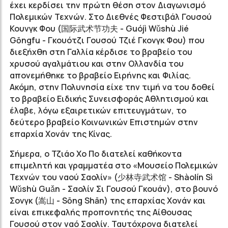
έχει κερδίσει την πρώτη θέση στον Διαγωνισμό
Πολεμικών Τεχνών. Στο Διεθνές Φεστιβάλ Γουσού
Κουνγκ Φου (
国际武术节功夫
- Guójì Wǔshù Jié
Gōngfu - Γκουότζι Γουσού Τζιέ Γκονγκ Φου) που
διεξήχθη στη Γαλλία κέρδισε το βραβείο του
χρυσού αγαλμάτιου και στην Ολλανδία του
απονεμήθηκε το βραβείο Ειρήνης και Φιλίας.
Ακόμη, στην Πολυνησία είχε την τιμή να του δοθεί
το βραβείο Ειδικής Συνεισφοράς Αθλητισμού και
έλαβε, λόγω εξαιρετικών επιτευγμάτων, το
δεύτερο βραβείο Κοινωνικών Επιστημών στην
επαρχία Χονάν της Κίνας.
Σήμερα, ο Τζιάο Χο Πο διατελεί καθήκοντα
επιμελητή και γραμματέα στο «Μουσείο Πολεμικών
Τεχνών του ναού Σαολίν» (
少林寺武术馆
- Shàolín Sì
Wǔshù Guǎn - Σαολίν Σι Γουσού Γκουάν), στο βουνό
Σονγκ (
嵩山
- Sōng Shān) της επαρχίας Χονάν και
είναι επικεφαλής προπονητής της Αίθουσας
Γουσού στον ναό Σαολίν. Ταυτόχρονα διατελεί