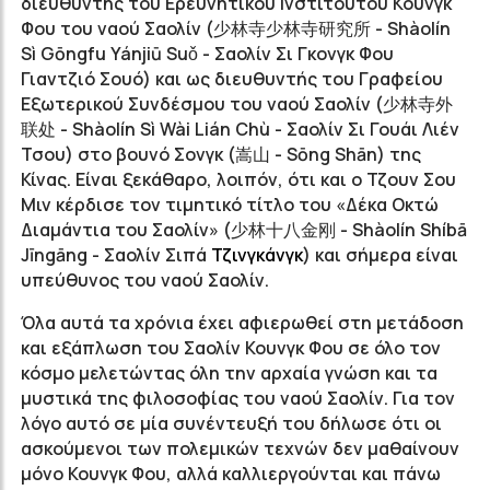
διευθυντής του Ερευνητικού Ινστιτούτου Κουνγκ
Φου του ναού Σαολίν (
少林寺少林寺研究所
- Shàolín
Sì Gōngfu Yánjiū Suǒ - Σαολίν Σι Γκονγκ Φου
Γιαντζιό Σουό) και ως διευθυντής του Γραφείου
Εξωτερικού Συνδέσμου του ναού Σαολίν (
少林寺外
联处
- Shàolín Sì Wài Lián Chù - Σαολίν Σι Γουάι Λιέν
Τσου) στο βουνό Σονγκ (
嵩山
- Sōng Shān) της
Κίνας. Είναι ξεκάθαρο, λοιπόν, ότι και ο Τζουν Σου
Μιν κέρδισε τον τιμητικό τίτλο του «Δέκα Οκτώ
Διαμάντια του Σαολίν» (
少林十八金刚
- Shàolín Shíbā
Jīngāng -
Σαολίν Σιπά
Τζινγκάνγκ
) και σήμερα είναι
υπεύθυνος του ναού Σαολίν.
Όλα αυτά τα χρόνια έχει αφιερωθεί στη μετάδοση
και εξάπλωση του Σαολίν Κουνγκ Φου σε όλο τον
κόσμο μελετώντας όλη την αρχαία γνώση και τα
μυστικά της φιλοσοφίας του ναού Σαολίν. Για τον
λόγο αυτό σε μία συνέντευξή του δήλωσε ότι οι
ασκούμενοι των πολεμικών τεχνών δεν μαθαίνουν
μόνο Κουνγκ Φου, αλλά καλλιεργούνται και πάνω