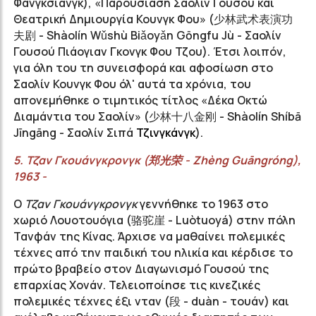
Φανγκσιάνγκ), «Παρουσίαση Σαολίν Γουσού και
Θεατρική Δημιουργία Κουνγκ Φου» (
少林武术表演功
夫剧
- Shàolín Wǔshù Biǎoyǎn Gōngfu Jù - Σαολίν
Γουσού Πιάογιαν Γκονγκ Φου Τζου). Έτσι λοιπόν,
για όλη του τη συνεισφορά και αφοσίωση στο
Σαολίν Κουνγκ Φου όλ' αυτά τα χρόνια, του
απονεμήθηκε ο τιμητικός τίτλος «Δέκα Οκτώ
Διαμάντια του Σαολίν» (
少林十八金刚
- Shàolín Shíbā
Jīngāng - Σαολίν Σιπά
Τζινγκάνγκ
).
5.
Τζαν
Γκουάνγκρονγκ
(
郑光荣
-
Zhèng
Guāngróng
),
1963 -
Ο
Τζαν
Γκουάνγκρονγκ
γεννήθηκε το 1963 στο
χωριό
Λουοτουόγια
(
骆驼崖
-
Luòtuoyá
) στην πόλη
Τανφάν
της Κίνας. Άρχισε να μαθαίνει πολεμικές
τέχνες από την παιδική του ηλικία και κέρδισε το
πρώτο βραβείο στον Διαγωνισμό
Γουσού
της
επαρχίας
Χονάν.
Τελειοποίησε τις κινεζικές
πολεμικές τέχνες έξι
νταν
(段 -
duàn - τουάν
) και