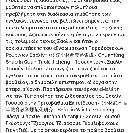
Γκουέιλουι Τζιάοσουε Φα), το οποίο βοηθά τους
μαθητές να απλοποιήσουν πολύπλοκα
προβλήματα στη διαδικασία εκμάθησης των
αγγλικών, γεγονός που βελτιώνει σημαντικά την
αποτελεσματικότητα της διδασκαλίας της ξένης
γλώσσας. Αφιέρωσε πέντε χρόνια για να ερευνήσει
τις πολεμικές τέχνες Σαολίν και ήταν ο
αρχισυντάκτης του «Ενσωμάτωση Παραδοσιακών
Ρουτίνων Σαολίν» (
传统少林拳套路集成
- Chuántǒng
Shàolín Quán Tàolù Jíchéng - Τσουάντονγκ Σαολίν
Τσουάν Τάολου Τζιτσανγκ) στα κινεζικά και τα
αγγλικά. Για αυτό και του απονεμήθηκε το πρώτο
βραβείο για δημοφιλή επιστημονικά έργα στην
επαρχία Χονάν. Προήδρευσε του έργου «Μελέτη
για την Τυποποίηση της Διδασκαλίας του Σαολίν
Γουσού στην Τριτοβάθμια Εκπαίδευση» (
少林武术高
等教育教学规范化研究
- Shàolín Wǔshù Gāoděng
Jiàoyù Jiàoxué Guīfànhuà Yánjiū - Σαολίν Γουσού
Γκάοτανγκ Τζιάογιου Τζιάοσουε Γκουέιφανχουα
Γιαντζιό), με το οποίο κέρδισε το πρώτο βραβείο