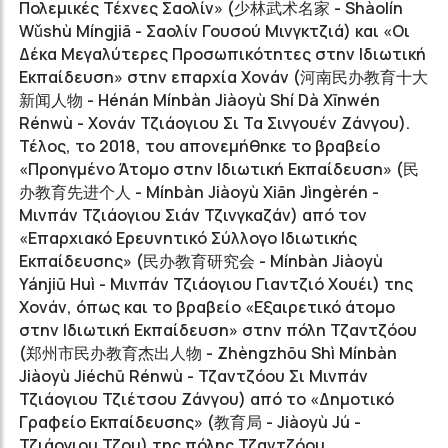
Πολεμικές Τέχνες Σαολίν» (
少林武术名家
- Shàolín
Wǔshù Míngjiā - Σαολίν Γουσού Μινγκτζιά) και «Οι
Δέκα Μεγαλύτερες Προσωπικότητες στην Ιδιωτική
Εκπαίδευση» στην επαρχία Χονάν (
河南民办教育十大
新闻人物
- Hénán Mínbàn Jiàoyù Shí Dà Xīnwén
Rénwù - Χονάν Τζιάογιου Σι Τα Σινγουέν Ζάνγου).
Τέλος, το 2018, του απονεμήθηκε το βραβείο
«Προηγμένο Άτομο στην Ιδιωτική Εκπαίδευση» (
民
办教育先进个人
- Mínbàn Jiàoyù Xiān Jìngèrén -
Μινπάν Τζιάογιου Σιάν Τζινγκαζάν) από τον
«Επαρχιακό Ερευνητικό Σύλλογο Ιδιωτικής
Εκπαίδευσης» (
民办教育研究会
- Mínbàn Jiàoyù
Yánjiū Huì - Μινπάν Τζιάογιου Γιαντζιό Χουέι) της
Χονάν, όπως και το βραβείο «Εξαιρετικό άτομο
στην Ιδιωτική Εκπαίδευση» στην πόλη Τζαντζόου
(
郑州市民办教育杰出人物
- Zhèngzhōu Shì Mínbàn
Jiàoyù Jiéchū Rénwù - Τζαντζόου Σι Μινπάν
Τζιάογιου Τζιέτσου Ζάνγου) από το «Δημοτικό
Γραφείο Εκπαίδευσης» (
教育局
- Jiàoyù Jú -
Τζιάογιου Τζου) της πόλης Τζαντζόου.