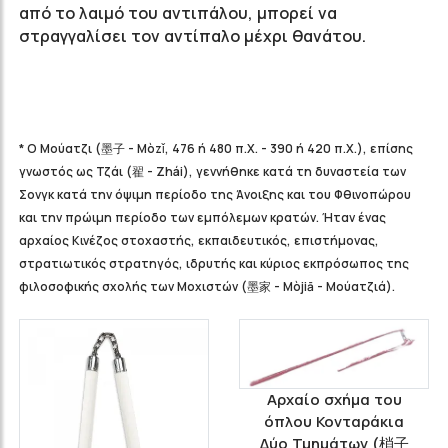
από το λαιμό του αντιπάλου, μπορεί να
στραγγαλίσει τον αντίπαλο μέχρι θανάτου.
* Ο Μούατζι
(墨子 -
Mòzǐ,
476 ή 480 π.Χ. - 390 ή 420 π.Χ.), επίσης
γνωστός ως
Τζάι (翟 -
Zhái)
, γεννήθηκε κατά τη δυναστεία των
Σονγκ
κατά την όψιμη περίοδο της Άνοιξης και του Φθινοπώρου
και την πρώιμη περίοδο των εμπόλεμων κρατών
. Ήταν ένας
αρχαίος Κινέζος στοχαστής, εκπαιδευτικός, επιστήμονας,
στρατιωτικός στρατηγός, ιδρυτής και κύριος εκπρόσωπος της
φιλοσοφικής σχολής των
Μοχιστών (墨家 -
Mòjiā - Μούατζιά).
Αρχαίο σχήμα του
όπλου Κονταράκια
Δύο Τμημάτων (梢子