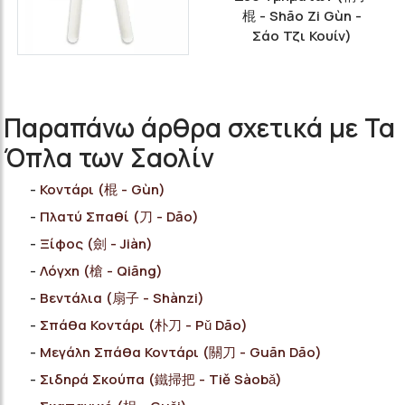
棍 - Shāo Zi Gùn -
Σάο Τζι Κουίν)
Παραπάνω άρθρα σχετικά με Τα
Όπλα των Σαολίν
Κοντάρι (棍 - Gùn)
Πλατύ Σπαθί (刀 - Dāo)
Ξίφος (劍 - Jiàn)
Λόγχη (槍 - Qiāng)
Βεντάλια (扇子 - Shànzi)
Σπάθα Κοντάρι (朴刀 - Pǔ Dāo)
Μεγάλη Σπάθα Κοντάρι (關刀 - Guān Dāo)
Σιδηρά Σκούπα (鐵掃把 - Tiě Sàobǎ)