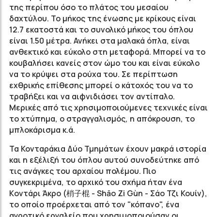
της περίπου όσο το πλάτος του μεσαίου
δαχτύλου. Το μήκος της ένωσης με κρίκους είναι
12.7 εκατοστά και το συνολικό μήκος του όπλου
είναι 1.50 μέτρα. Ανήκει στα μαλακά όπλα, είναι
ανθεκτικό και εύκολο στη μεταφορά. Μπορεί να το
κουβαλήσει κανείς στον ώμο του και είναι εύκολο
να το κρύψει στα ρούχα του. Σε περίπτωση
εχθρικής επίθεσης μπορεί ο κάτοχός του να το
τραβήξει και να αιφνιδιάσει τον αντίπαλο.
Μερικές από τις χρησιμοποιούμενες τεχνικές είναι
το χτύπημα, ο στραγγαλισμός, η απόκρουση, το
μπλοκάρισμα κ.ά.
Τα Κονταράκια Δύο Τμημάτων έ
χουν μακρά ιστορία
και η εξέλιξή του όπλου αυτού συνοδεύτηκε από
τις ανάγκες του αρχαίου πολέμου. Πιο
συγκεκριμένα, το αρχικό του σχήμα ήταν ένα
Kοντάρι Άκρο (梢子棍 -
Shāo Z
i G
ùn - Σάο Τζι Κουίν)
,
το οποίο προέρχεται από τον "κόπανο", ένα
αγροτικό εργαλείο που χρησιμοποιούσαν οι