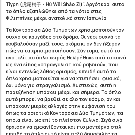
Τίγρη (虎尾梢子 -
Hǔ Wěi
Shāo Z
i)
". Αργότερα, αυτό
το όπλο εξαπλώθηκε από τα νότια στις
Φιλιππίνες μέχρι ανατολικά στην Ιαπωνία.
Τα Κονταράκια Δύο Τμημάτων
χρησιμοποιούνταν
συχνά σε καυγάδες στο δρόμο.
Οι νέοι συχνά τα
κουβαλούσαν μαζί τους, ακόμα κι αν δεν ήξεραν
πώς να τα χρησιμοποιήσουν. Σύντομα, αυτό το
ανατολίτικο όπλο χειρός θεωρήθηκε από το κοινό
ως ένα είδος «στραγγαλιστικού ραβδιού», που
είναι εντελώς λάθος ορισμός, επειδή αυτό το
όπλο χρησιμοποιείται για να χτυπήσει, φυσικά,
όχι μόνο για στραγγαλισμό. Δυστυχώς, αυτή η
παρεξήγηση υπάρχει μέχρι και σήμερα. Το όπλο
αυτό
μπορεί να βρεθεί σε όλο τον κόσμο, αν και
υπάρχουν μικρές αλλαγές στην εμφάνισή του,
όπως τα ασιατικά Κονταράκια Δύο Τμημάτων
, τα
οποία είναι ως επί το
πλείστον
ξύλινα. Σιγά σιγά
άρχισαν να εμφανίζονται και πιο μοντέρνα στιλ,
επειδή το όπλο αυτό
είναι πολύ δημοφιλές τα