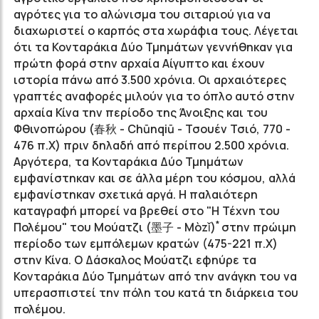
αγρότες για το αλώνισμα του σιταριού για να
διαχωριστεί ο καρπός στα χωράφια τους. Λέγεται
ότι τα Κονταράκια Δύο Τμημάτων
γεννήθηκαν για
πρώτη φορά στην αρχαία Αίγυπτο και έχουν
ιστορία πάνω από 3.500 χρόνια. Οι αρχαιότερες
γραπτές αναφορές μιλούν για το όπλο αυτό στην
αρχαία Κίνα την περίοδο της Άνοιξης και του
Φθινοπώρου (春秋 -
Chūnqiū
- Τσουέν Τσιό, 770 -
476 π.Χ) πριν δηλαδή από περίπου 2.500 χρόνια.
Αργότερα, τα Κονταράκια Δύο Τμημάτων
εμφανίστηκαν και σε άλλα μέρη του κόσμου, αλλά
εμφανίστηκαν σχετικά αργά. Η παλαιότερη
καταγραφή μπορεί να βρεθεί στο "Η Τέχνη του
*
Πολέμου
"
του Μούατζι
(墨子 -
Mòzǐ)
στην πρώιμη
περίοδο των εμπόλεμων κρατών (475-221 π.Χ)
στην Κίνα. Ο Δάσκαλος
Μούατζι
εφηύρε τα
Κονταράκια Δύο Τμημάτων
από την ανάγκη του να
υπερασπιστεί την πόλη του κατά τη διάρκεια του
πολέμου.