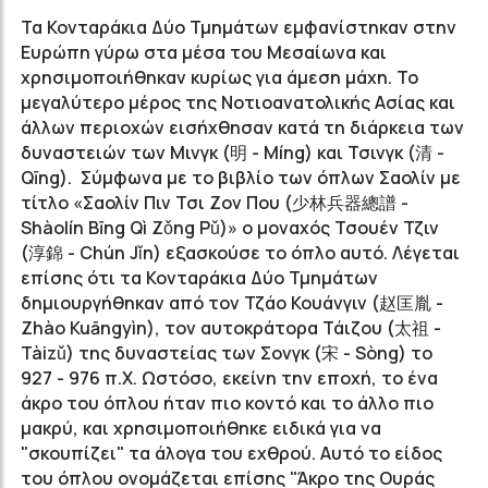
Τα Κονταράκια Δύο Τμημάτων
εμφανίστηκαν στην
Ευρώπη γύρω στα μέσα του Μεσαίωνα και
χρησιμοποιήθηκαν κυρίως για άμεση μάχη. Το
μεγαλύτερο μέρος της Νοτιοανατολικής Ασίας και
άλλων περιοχών εισήχθησαν κατά τη διάρκεια των
δυναστειών των Μινγκ (明 - Míng) και Τσινγκ (清 -
Qīng)
. Σύμφωνα με το βιβλίο των όπλων Σαολίν με
τίτλο «Σαολίν Πιν Τσι Ζον Που (少林兵器總譜 -
Shàolín Bīng Qì Z
ǒng Pǔ
)» o μοναχός
Τσουέν Τζιν
(淳錦 - C
hún J
ǐn)
εξασκούσε το όπλο αυτό.
Λέγεται
επίσης ότι τα Κονταράκια Δύο Τμημάτων
δημιουργήθηκαν από τον Τζάο Κουάνγιν (赵匡胤 -
Zhào Kuāngyìn)
, τον αυτοκράτορα Τάιζου (太祖 -
Tàizǔ)
της δυναστείας των Σονγκ (宋 - Sòng) το
927 - 976 π.Χ
. Ωστόσο, εκείνη την εποχή, το ένα
άκρο του όπλου ήταν πιο κοντό και το άλλο πιο
μακρύ, και χρησιμοποιήθηκε ειδικά για να
"σκουπίζει" τα άλογα του εχθρού. Αυτό το είδος
του όπλου
ονομάζεται επίσης "Άκρο της Ουράς