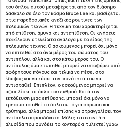
Το όνομα "Nunchaku" όπως και η τέχνη της χρήσης
του όπλου αυτού μεταφέρεται από τον διάσημο
δάσκαλο σε όλο τον κόσμο
Bruce
Lee
και βασίζεται
στις παραδοσιακές κινεζικές
ρουτίνες των
πολεμικών τεχνών. Η τεχνική του χαρακτηρίζεται
από επίθεση, άμυνα και αντεπίθεση. Οι κινήσεις
ποικίλλουν ατελείωτα ανάλογα με το είδος της
πολεμικής τέχνης. Ο ασκούμενος μπορεί όχι μόνο
να επιτεθεί στο άνω μέρος του σώματος του
αντιπάλου, αλλά και στο κάτω μέρος του. Ο
αντίπαλος άμα χτυπηθεί μπορεί να υποφέρει από
αφόρητους πόνους και τελικά να πέσει στο
έδαφος και να χάσει την ικανότητά του να
αντισταθεί. Επιπλέον, ο ασκούμενος μπορεί να
αφοπλίσει τα όπλα του εχθρού. Κατά την
εκτόξευση μιας επίθεσης, μπορεί όχι μόνο να
χρησιμοποιηθεί το όπλο αυτό για σάρωση και
τρύπημα, αλλά μπορεί επίσης να στραγγαλίσει τον
αντίπαλο απροσδόκητα. Μόλις το σχοινί ή η
αλυσίδα που συνδέει το κονταράκι τυλιχτεί γύρω