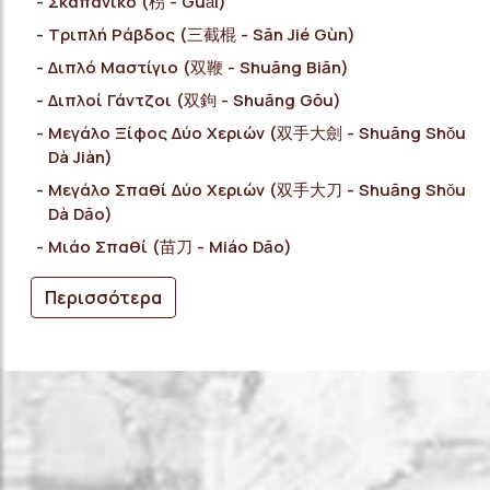
Σκαπανικό (枴 - Guǎi)
Τριπλή Ράβδος (三截棍 - Sān Jié Gùn)
Διπλό Μαστίγιο (双鞭 - Shuāng Biān)
Διπλοί Γάντζοι (双鉤 - Shuāng Gōu)
Μεγάλο Ξίφος Δύο Χεριών (双手大劍 - Shuāng Shǒu
Dà Jiàn)
Μεγάλο Σπαθί Δύο Χεριών (双手大刀 - Shuāng Shǒu
Dà Dāo)
Μιάο Σπαθί (苗刀 - Miáo Dāo)
Περισσότερα