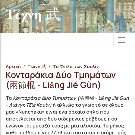
Τέχνη 武
Αρχική
Τέχνη 武
Τα Όπλα των Σαολίν
Κονταράκια Δύο Τμημάτων
(兩節棍 - Liǎng Jié Gùn)
Τα
Κονταράκια Δύο Τμημάτων (兩節棍 - Liǎng Jié Gùn
- Λιάνγκ Τζίε Κουίν)
ή αλλιώς τo γνωστό σε όλους
μας «Nunchaku» είναι ένα αρχαίο όπλο που
αποτελείται από δύο σιδερένιες ράβδους που
ενώνονται μεταξύ τους με μία αλυσίδα. Το μήκος
κάθε ράβδου είναι 77.73 εκατοστά και η διάμετρός