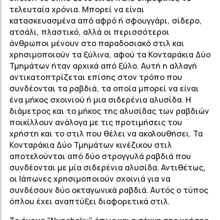
τελευταία χρόνια. Μπορεί να είναι
κατασκευασμένα από αφρό ή σφουγγάρι, σίδερο,
ατσάλι, πλαστικό, αλλά οι περισσότεροι
άνθρωποι μένουν στο παραδοσιακό στιλ και
χρησιμοποιούν τα ξύλινα
, αφού τα Κονταράκια Δύο
Τμημάτων
ήταν αρχικά από ξύλο. Αυτή η αλλαγή
αντικατοπτρίζεται επίσης στον τρόπο που
συνδέονται τα ραβδιά, τα οποία μπορεί να είναι
ένα μήκος σχοινιού ή μια σιδερένια αλυσίδα. Η
διάμετρος και το μήκος της αλυσίδας των ραβδιών
ποικίλλουν ανάλογα με τις προτιμήσεις του
χρήστη και το στιλ που θέλει να ακολουθήσει. Τα
Κονταράκια Δύο Τμημάτων
κινέζικου στιλ
αποτελούνται από δύο στρογγυλά ραβδιά που
συνδέονται με μία σιδερένια αλυσίδα. Αντιθέτως,
οι Ιάπωνες χρησιμοποιούν σχοινιά για να
συνδέσουν δύο οκταγωνικά ραβδιά. Αυτός ο τύπος
όπλου έχει αναπτύξει διαφορετικά στιλ.