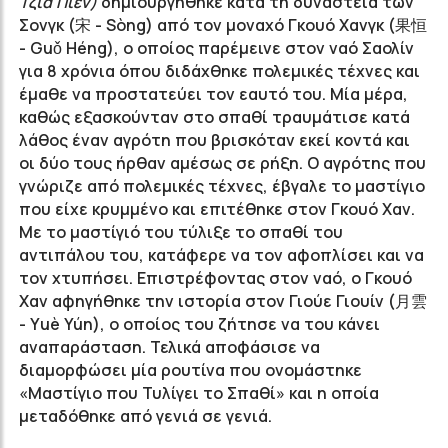
Τζιά Πιέν)
δημιουργήθηκε κατά τη δυναστεία των
Σονγκ (宋 - Sòng) από τον μοναχό Γκουό Χανγκ (果恒
- G
uǒ
Héng
), ο οποίος παρέμεινε στον ναό Σαολίν
για 8 χρόνια όπου διδάχθηκε πολεμικές τέχνες και
έμαθε να προστατεύει τον εαυτό του. Μία μέρα,
καθώς εξασκούνταν στο σπαθί τραυμάτισε κατά
λάθος έναν αγρότη που βρισκόταν εκεί κοντά και
οι δύο τους ήρθαν αμέσως σε ρήξη. Ο αγρότης που
γνώριζε από πολεμικές τέχνες, έβγαλε το μαστίγιο
που είχε κρυμμένο και επιτέθηκε στον Γκουό Χαν.
Με το μαστίγιό του τύλιξε το σπαθί του
αντιπάλου του, κατάφερε να τον αφοπλίσει και να
τον χτυπήσει. Επιστρέφοντας στον ναό, ο Γκουό
Χαν αφηγήθηκε την ιστορία στον Γιούε Γιουίν (月雲
- Y
uè
Yún
), ο οποίος του ζήτησε να του κάνει
αναπαράσταση. Τελικά αποφάσισε να
διαμορφώσει μία ρουτίνα που ονομάστηκε
«Μαστίγιο που Τυλίγει το Σπαθί» και η οποία
μεταδόθηκε από γενιά σε γενιά.