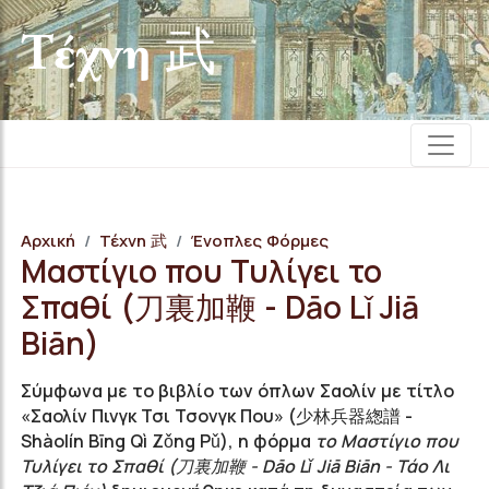
Τέχνη 武
Αρχική
Τέχνη 武
Ένοπλες Φόρμες
Μαστίγιο που Τυλίγει το
Σπαθί (刀裏加鞭 - Dāo Lǐ Jiā
Biān)
Σύμφωνα με το βιβλίο των όπλων Σαολίν με τίτλο
«Σαολίν Πινγκ Τσι Τσονγκ Που» (少林兵器緫譜 -
Shàolín Bīng Qì Zǒng Pǔ), η φόρμα
το Μαστίγιο που
Τυλίγει το Σπαθί (刀裏加鞭 - Dāo Lǐ Jiā Biān - Τάο Λι