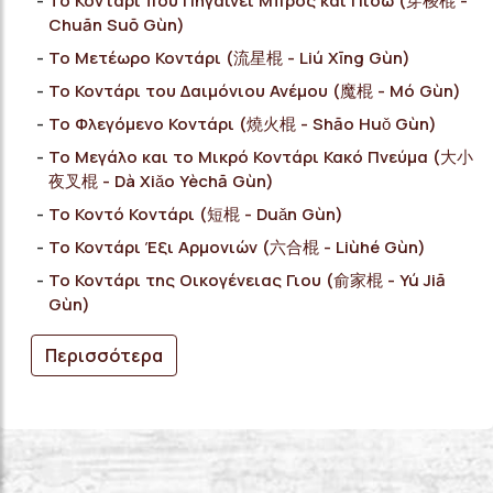
Το Κοντάρι που Πηγαίνει Μπρος και Πίσω (穿梭棍 -
Chuān Suō Gùn)
Το Μετέωρο Κοντάρι (流星棍 - Liú Xīng Gùn)
Το Κοντάρι του Δαιμόνιου Ανέμου (魔棍 - Mó Gùn)
Το Φλεγόμενο Κοντάρι (燒火棍 - Shāo Huǒ Gùn)
Το Μεγάλο και το Μικρό Κοντάρι Κακό Πνεύμα (大小
夜叉棍 - Dà Xiǎo Yèchā Gùn)
Το Κοντό Κοντάρι (短棍 - Duǎn Gùn)
Το Κοντάρι Έξι Αρμονιών (六合棍 - Liùhé Gùn)
Το Κοντάρι της Οικογένειας Γιου (俞家棍 - Yú Jiā
Gùn)
Περισσότερα