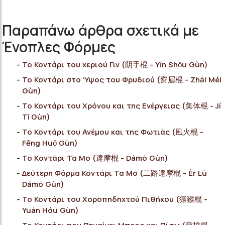
Παραπάνω άρθρα σχετικά με
Ένοπλες Φόρμες
Το Κοντάρι του χεριού Γιν (阴手棍 - Yīn Shǒu Gùn)
Το Κοντάρι στο Ύψος του Φρυδιού (齋眉棍 - Zhāi Méi
Gùn)
Το Κοντάρι του Χρόνου και της Ενέργειας (集体棍 - Jí
Tǐ Gùn)
Το Κοντάρι του Ανέμου και της Φωτιάς (風火棍 -
Fēng Huǒ Gùn)
Το Kοντάρι Τα Μο (達摩棍 - Dámó Gùn)
Δεύτερη Φόρμα Κοντάρι Τα Μο (二路達摩棍 - Èr Lù
Dámó Gùn)
Το Κοντάρι του Χοροπηδηχτού Πιθήκου (猿猴棍 -
Yuán Hóu Gùn)