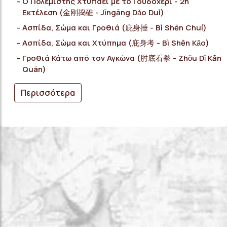
Ο Πολεμιστής Χτυπάει με το Γουδοχέρι - 2η
Εκτέλεση (金刚捣碓 - Jīngāng Dǎo Duì)
Ασπίδα, Σώμα και Γροθιά (庇身捶 - Bì Shēn Chuí)
Ασπίδα, Σώμα και Χτύπημα (庇身考 - Bì Shēn Κǎo)
Γροθιά Κάτω από τον Αγκώνα (肘底看拳 - Zhǒu Dǐ Kān
Quán)
Περισσότερα