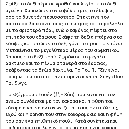
Σφίξε το δεξί χέρι σε γροθιά και λυγίστε το δεξί
αγκώνα. Χαμήλωσε τον καβάλο προς το έδαφος
όσο το δυνατόν περισσότερο. Επέκτεινε τον
αριστερό βραχίονα προς τα εμπρός και παράλληλα
με το αριστερό πόδι, ενώ ο καβάλος πέφτει στο
επίπεδο του εδάφους. Σκάψε τη δεξιά πτέρνα στο
έδαφος και σήκωσε το δεξί γόνατο προς τα επάνω.
Μετακίνησε το μεγαλύτερο μέρος του σωματικού
βάρους στο δεξί μηρό. Σφράγισε το μεγάλο
δάκτυλο και το πέλμα σταθερά στο έδαφος,
σκάβοντας τα δεξιά δάχτυλα. Tο Που Τι Τζιν είναι
το πρώτο μισό από την επόμενη κίνηση, Σανγκ Που
Τσι Σινγκ.
Το εξάγραμμο Σουέν (巽 - Χùn) που είναι για τον
άνεμο συνδέεται με τον κόκορα και η φύση του
κόκορα είναι να ανταγωνίζεται τους αντιπάλους,
εξού και η χρήση του στην κοκορομαχία και η φήμη
του σαν ένα επιθετικό πουλί. Κατά συνέπεια και
τα δύο χέρια απλώνονται σε μίμηση ενός κόκορα