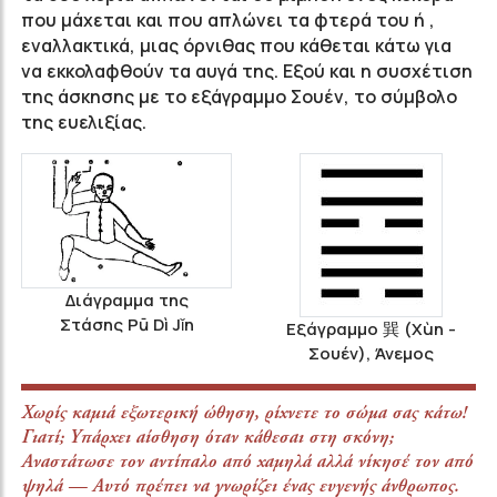
που μάχεται και που απλώνει τα φτερά του ή ,
εναλλακτικά, μιας όρνιθας που κάθεται κάτω για
να εκκολαφθούν τα αυγά της. Εξού και η συσχέτιση
της άσκησης με το εξάγραμμο Σουέν, το σύμβολο
της ευελιξίας.
Διάγραμμα της
Στάσης Pū Dì Jǐn
Εξάγραμμο 巽 (Χùn -
Σουέν), Άνεμος
Χωρίς καμιά εξωτερική ώθηση, ρίχνετε το σώμα σας κάτω!
Γιατί; Υπάρχει αίσθηση όταν κάθεσαι στη σκόνη;
Αναστάτωσε τον αντίπαλο από χαμηλά αλλά νίκησέ τον από
ψηλά — Αυτό πρέπει να γνωρίζει ένας ευγενής άνθρωπος.