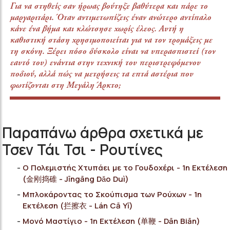
Για να στηθείς σαν ήρωας βούτηξε βαθύτερα και πάρε το
μαργαριτάρι. Όταν αντιμετωπίζεις έναν ανώτερο αντίπαλο
κάνε ένα βήμα και κλώτσησε χωρίς έλεος. Αυτή η
καθιστική στάση χρησιμοποιείται για να τον τρομάξεις με
τη σκόνη. Ξέρει πόσο δύσκολο είναι να υπερασπιστεί (τον
εαυτό του) ενάντια στην τεχνική του περιστρεφόμενου
ποδιού, αλλά πώς να μετρήσεις τα επτά αστέρια που
φωτίζονται στη Μεγάλη Άρκτο;
Παραπάνω άρθρα σχετικά με
Τσεν Τάι Τσι - Ρουτίνες
Ο Πολεμιστής Χτυπάει με το Γουδοχέρι - 1η Εκτέλεση
(金刚捣碓 - Jīngāng Dǎo Duì)
Μπλοκάροντας το Σκούπισμα των Ρούχων - 1η
Εκτέλεση (拦擦衣 - Lán Cā Yī)
Μονό Μαστίγιο - 1η Εκτέλεση (单鞭 - Dān Biān)