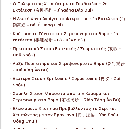
Ο Πολεμιστής Χτυπάει με το Γουδοχέρι - 2η
Εκτέλεση (金刚捣碓 - Jīngāng Dǎo Duì)
Η Λευκή Χήνα Ανοίγει τα Φτερά της - 1η Εκτέλεση (白
鹅亮翅 - Bái É Liàng Chì)
Κράτησε το Γόνατο και Στριφογυριστό Βήμα - 1η
εκτέλεση (搂膝拗步 - Lǒu Xī Ào Bù)
Πρωταρχική Στάση Εμπλοκής / Συμμετοχής (初收 -
Chū Shōu)
Λοξό Περπάτημα και Στριφογυριστό Βήμα (斜行拗步
- Xié Xíng Ào Bù)
Δεύτερη Στάση Εμπλοκής / Συμμετοχής (再收 - Ζài
Shōu)
Χαμηλή Στάση Μπροστά από την Κάμαρα και
Στριφογυριστό Βήμα (前樘拗步 - Qián Táng Ào Bù)
Ελεγχόμενο Χτύπημα Προβάλλοντας το Χέρι και
Χτυπώντας με τον Βραχίονα (掩手肱捶 - Yǎn Shǒu
Gōng Chuí)