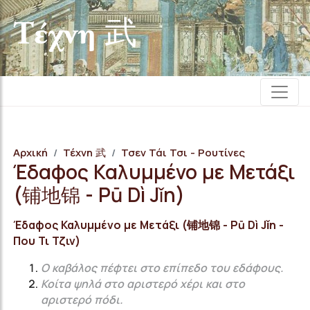
Τέχνη 武
Αρχική
Τέχνη 武
Τσεν Τάι Τσι - Ρουτίνες
Έδαφος Καλυμμένο με Μετάξι
(铺地锦 - Pū Dì Jǐn)
Έδαφος Καλυμμένο με Μετάξι (铺地锦 - Pū Dì Jǐn -
Που Τι Τζιν)
Ο καβάλος πέφτει στο επίπεδο του εδάφους.
Κοίτα ψηλά στο αριστερό χέρι και στο
αριστερό πόδι.