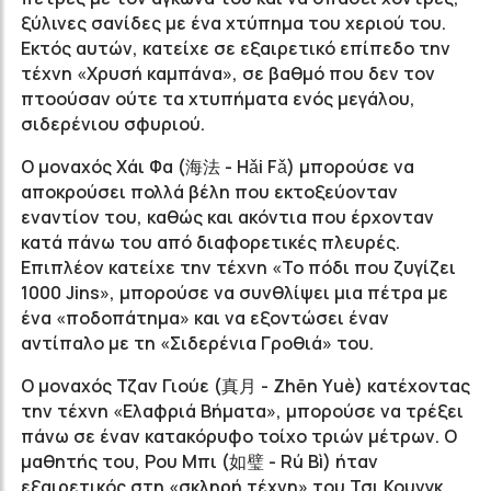
ξύλινες σανίδες με ένα χτύπημα του χεριού του.
Εκτός αυτών, κατείχε σε εξαιρετικό επίπεδο την
τέχνη «Χρυσή καμπάνα», σε βαθμό που δεν τον
πτοούσαν ούτε τα χτυπήματα ενός μεγάλου,
σιδερένιου σφυριού.
Ο μοναχός Χάι Φα (海法 - Hǎi Fǎ) μπορούσε να
αποκρούσει πολλά βέλη που εκτοξεύονταν
εναντίον του, καθώς και ακόντια που έρχονταν
κατά πάνω του από διαφορετικές πλευρές.
Επιπλέον κατείχε την τέχνη «Το πόδι που ζυγίζει
1000 Jins», μπορούσε να συνθλίψει μια πέτρα με
ένα «ποδοπάτημα» και να εξοντώσει έναν
αντίπαλο με τη «Σιδερένια Γροθιά» του.
Ο μοναχός Τζαν Γιούε (真月 - Ζhēn Υuè) κατέχοντας
την τέχνη «Ελαφριά Βήματα», μπορούσε να τρέξει
πάνω σε έναν κατακόρυφο τοίχο τριών μέτρων. Ο
μαθητής του, Ρου Μπι (如璧 - Rú Bì) ήταν
εξαιρετικός στη «σκληρή τέχνη» του Τσι Κουνγκ,