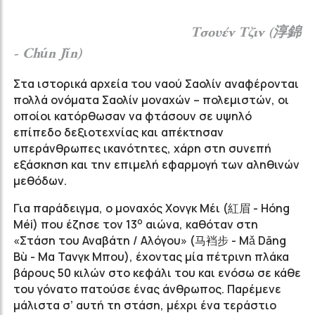
Τσουέν Τζιν (淳錦
-
Chún J
ǐn)
Στα ιστορικά αρχεία του ναού Σαολίν αναφέρονται
πολλά ονόματα Σαολίν μοναχών – πολεμιστών, οι
οποίοι κατόρθωσαν να φτάσουν σε υψηλό
επίπεδο δεξιοτεχνίας και απέκτησαν
υπεράνθρωπες ικανότητες, χάρη στη συνεπή
εξάσκηση και την επιμελή εφαρμογή των αληθινών
μεθόδων.
Για παράδειγμα, ο μοναχός Χονγκ Μέι (紅眉 - Hóng
ο
Méi) που έζησε τον 13
αιώνα, καθόταν στη
«Στάση του Αναβάτη / Αλόγου» (马裆步 - Mǎ Dāng
Bù - Μα Τανγκ Μπου), έχοντας μία πέτρινη πλάκα
βάρους 50 κιλών στο κεφάλι του και ενόσω σε κάθε
του γόνατο πατούσε ένας άνθρωπος. Παρέμενε
μάλιστα σ’ αυτή τη στάση, μέχρι ένα τεράστιο