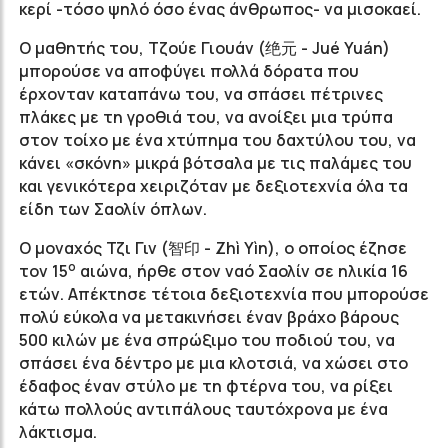
κερί -τόσο ψηλό όσο ένας άνθρωπος- να μισοκαεί.
Ο μαθητής του, Tζούε Γιουάν (绝元 - Jué Yuán)
μπορούσε να αποφύγει πολλά δόρατα που
έρχονταν καταπάνω του, να σπάσει πέτρινες
πλάκες με τη γροθιά του, να ανοίξει μια τρύπα
στον τοίχο με ένα χτύπημα του δαχτύλου του, να
κάνει «σκόνη» μικρά βότσαλα με τις παλάμες του
και γενικότερα χειριζόταν με δεξιοτεχνία όλα τα
είδη των Σαολίν όπλων.
Ο μοναχός Τζι Γιν (智印 - Zhì Yìn), ο οποίος έζησε
ο
τον 15
αιώνα, ήρθε στον ναό Σαολίν σε ηλικία 16
ετών. Απέκτησε τέτοια δεξιοτεχνία που μπορούσε
πολύ εύκολα να μετακινήσει έναν βράχο βάρους
500 κιλών με ένα σπρώξιμο του ποδιού του, να
σπάσει ένα δέντρο με μια κλοτσιά, να χώσει στο
έδαφος έναν στύλο με τη φτέρνα του, να ρίξει
κάτω πολλούς αντιπάλους ταυτόχρονα με ένα
λάκτισμα.