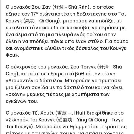
Ο μοναχός Σου Ζαν (舒然 - Shū Rán), ο οποίος
ο
έζησε τον 17
αιώνα κατέστη δεξιοτέχνης στο Τσι
Κουνγκ (氣功 - Qì Gōng), μπορούσε να πηδήξει με
ευκολία από λακκούβα σε λακκούβα, να περάσει με
ένα άλμα από τη μια πλευρά ενός τοίχου στην
άλλη ή να πηδήξει πάνω από έναν στύλο. Για τούτο
και ονομάστηκε «Αυθεντικός δάσκαλος του Κουνγκ
Φου».
Ο σύγχρονός του μοναχός, Σου Τσινγκ (舒清 - Shū
Qīng), κατείχε σε εξαιρετικό βαθμό την τέχνη
«Διαμαντένιο δάχτυλο». Μπορούσε να τρυπήσει
μια ξύλινη σανίδα με το δάχτυλό του και να κάνει
«σκόνη» μερικές πέτρες με χτυπήματα των
αγκώνων του.
Ο μοναχός Τζι Χουέι (吉慧 - Jí Ηuì) διακρίθηκε στο
«Σκληρό» Τσι Κουνγκ (硬氣功 - Υìng Qì Gōng - Γινγκ
Τσι Κουνγκ). Μπορούσε να θρυμματίσει τεράστιες
πέτρες με τον αγκώνα του και να σπάσει χοντρές,