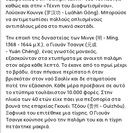
καθώς και στην «Τέχνη του Διαφωτισμένου»,
Λούοχαν Κουνγκ (罗汉功 - Luóhàn Gōng). Μπορούσε
να αντιμετωπίσει πολλούς οπλισμένους
αντιπάλους μέσα στο πυκνό σκοτάδι.
Την εποχή της δυναστείας των Μινγκ (明 - Míng,
1368 - 1644 μ.Χ.), o Γιουάν Τσανγκ (元成
-
Yuán
Chéng)
, ένας γνωστός μοναχός,
εξασκούνταν στα χτυπήματα με ανοιχτή παλάμη
στον αέρα κάθε λεπτό. Το έκανε από το πρωί μέχρι
το βράδυ, όταν πήγαινε περίπατο ή όταν
βρισκόταν στον ναό Σαολίν και δε σταματούσε
ποτέ την εξάσκηση. Κάθε μέρα προέβαινε σε αυτό
το χτύπημα τουλάχιστον 10.000 φορές. Στην
ηλικία των 40 ετών είχε πάει για πεζοπορία στα
βουνά της επαρχίας Γκουέι Τζόου (贵州 - Guìzhōu).
Ξαφνικά του επιτέθηκε μια τίγρης. Ο Γιουάν
Τσανγκ κούνησε μόνο την παλάμη του και η τίγρη
πετάχτηκε μακριά.