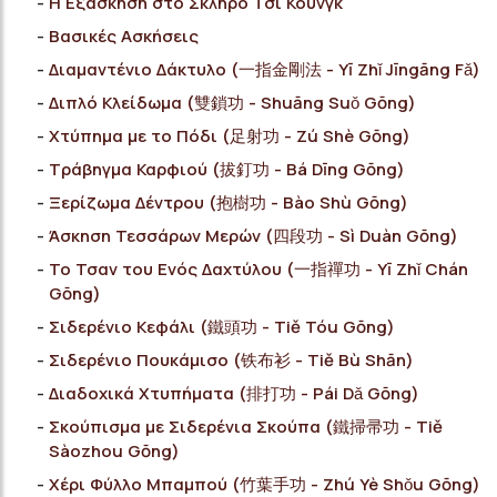
Η Εξάσκηση στο Σκληρό Τσι Κουνγκ
Bασικές Ασκήσεις
Διαμαντένιο Δάκτυλο (一指金剛法 - Yī Zhǐ Jīngāng Fǎ)
Διπλό Κλείδωμα (雙鎖功 - Shuāng Suǒ Gōng)
Χτύπημα με το Πόδι (足射功 - Zú Shè Gōng)
Τράβηγμα Καρφιού (拔釘功 - Bá Dīng Gōng)
Ξερίζωμα Δέντρου (抱樹功 - Bào Shù Gōng)
Άσκηση Τεσσάρων Μερών (四段功 - Sì Duàn Gōng)
Το Τσαν του Ενός Δαχτύλου (一指禪功 - Yī Zhǐ Chán
Gōng)
Σιδερένιο Κεφάλι (鐵頭功 - Tiě Tóu Gōng)
Σιδερένιο Πουκάμισο (铁布衫 - Tiě Bù Shān)
Διαδοχικά Χτυπήματα (排打功 - Pái Dǎ Gōng)
Σκούπισμα με Σιδερένια Σκούπα (鐵掃帚功 - Tiě
Sàozhou Gōng)
Χέρι Φύλλο Μπαμπού (竹葉手功 - Zhú Yè Shǒu Gōng)