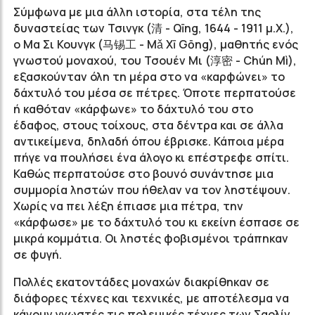
Σύμφωνα με μια άλλη ιστορία, στα τέλη της
δυναστείας των Τσινγκ (清 - Qīng, 1644 - 1911 μ.Χ.),
ο Μα Σι Κουνγκ (马锡工 - Mǎ Xī Gōng), μαθητής ενός
γνωστού μοναχού, του Τσουέν Μι (淳密 -
Chún
Mì)
,
εξασκούνταν όλη τη μέρα στο να «καρφώνει» το
δάχτυλό του μέσα σε πέτρες. Όποτε περπατούσε
ή καθόταν «κάρφωνε» το δάχτυλό του στο
έδαφος, στους τοίχους, στα δέντρα και σε άλλα
αντικείμενα, δηλαδή όπου έβρισκε. Κάποια μέρα
πήγε να πουλήσει ένα άλογο κι επέστρεφε σπίτι.
Καθώς περπατούσε στο βουνό συνάντησε μια
συμμορία ληστών που ήθελαν να τον ληστέψουν.
Χωρίς να πει λέξη έπιασε μια πέτρα, την
«κάρφωσε» με το δάχτυλό του κι εκείνη έσπασε σε
μικρά κομμάτια. Οι ληστές φοβισμένοι τράπηκαν
σε φυγή.
Πολλές εκατοντάδες μοναχών διακρίθηκαν σε
διάφορες τέχνες και τεχνικές, με αποτέλεσμα να
κάνουν γνωστές τις πολεμικές τέχνες των Σαολίν.