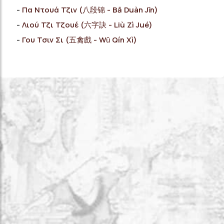
Πα Ντουά Τζιν (八段锦 - Bā Duàn Jǐn)
Λιού Τζι Τζουέ (六字訣 - Liù Zì Jué)
Γου Τσιν Σι (五禽戲 - Wǔ Qín Xì)