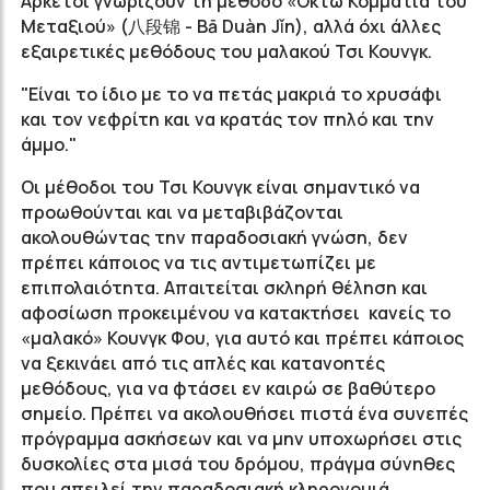
Αρκετοί γνωρίζουν τη μέθοδο «Οκτώ Κομμάτια του
Μεταξιού» (八段锦 - Bā Duàn Jǐn), αλλά όχι άλλες
εξαιρετικές μεθόδους του μαλακού Τσι Κουνγκ.
"Είναι το ίδιο με το να πετάς μακριά το χρυσάφι
και τον νεφρίτη και να κρατάς τον πηλό και την
άμμο."
Οι μέθοδοι του Τσι Κουνγκ είναι σημαντικό να
προωθούνται και να μεταβιβάζονται
ακολουθώντας την παραδοσιακή γνώση, δεν
πρέπει κάποιος να τις αντιμετωπίζει με
επιπολαιότητα. Απαιτείται σκληρή θέληση και
αφοσίωση προκειμένου να κατακτήσει κανείς το
«μαλακό» Κουνγκ Φου, για αυτό και πρέπει κάποιος
να ξεκινάει από τις απλές και κατανοητές
μεθόδους, για να φτάσει εν καιρώ σε βαθύτερο
σημείο. Πρέπει να ακολουθήσει πιστά ένα συνεπές
πρόγραμμα ασκήσεων και να μην υποχωρήσει στις
δυσκολίες στα μισά του δρόμου, πράγμα σύνηθες
που απειλεί την παραδοσιακή κληρονομιά.