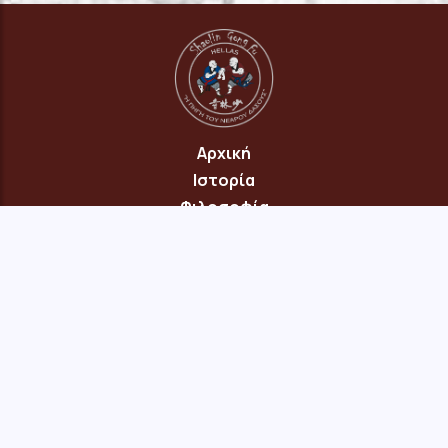
Αρχική
Ιστορία
Φιλοσοφία
Πρόγραμμα
Επικοινωνία
© 2026 Copyright: "Πηγή του Νεαρού Δάσους" Νέου Ηρακλείου
Αττικής · site:
menepet