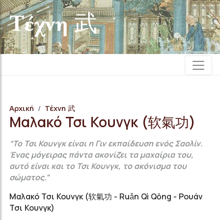
Τέχνη 武
Αρχική
Τέχνη 武
Μαλακό Τσι Κουνγκ (软氣功)
“Το Τσι Κουνγκ είναι η Γιν εκπαίδευση ενός Σαολίν.
Ένας μάγειρας πάντα ακονίζει τα μαχαίρια του,
αυτό είναι και το Τσι Κουνγκ, το ακόνισμα του
σώματος.”
Μαλακό Τσι Κουνγκ (软氣功 - Ruǎn Qì Qōng - Ρουάν
Τσι Κουνγκ)