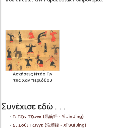
Ασκήσεις Ντάο Γιν
της Χαν περιόδου
Συνέχισε εδώ . . .
Γι Τζιν Τζινγκ (易筋经 - Yì Jīn Jīng)
Σι Σούι Τζινγκ (洗髓经 - Xǐ Suǐ Jīng)