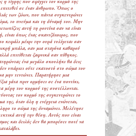
 η τίγρης που σφίγγει τον κορμό της
 επιτεθεί σε έναν άνθρωπο. Όπως ο
λιάς των ζώων, που πάντα συγκεντρώνει
ώμα, το πνεύμα και τη δύναμή του. Μην
μετωπίζεις αυτή τη ρουτίνα σαν να είναι
ή, είναι όπως ένας σκαντζόχοιρος, που
το κεφάλι μέχρι την ουρά τυλίγεται σαν
μικρή μπάλα, σαν μια σταγόνα καθαρού
 αλλά επιτίθεται ξαφνικά σαν πίθηκος.
τηρώντας ένα μεγάλο σκουλήκι θα δεις
δεν υπάρχει ούτε εκατοστό στο σώμα του
να μην τεντώνει. Παρατήρησε μια
έξια γάτα πριν ορμήσει σε ένα ποντίκι,
τα μέρη του κορμού της συστέλλονται.
ύοντας τον κορμό της συγκεντρώνει το
μα της, όταν όλη η ενέργεια ενώνεται,
ληρο το σώμα της δυναμώνει. Μελέτησε
εκτικά αυτή την θέση. Αυτός που είναι
αμος και δειλός δεν θα μπορέσει ποτέ να
καταλάβει.