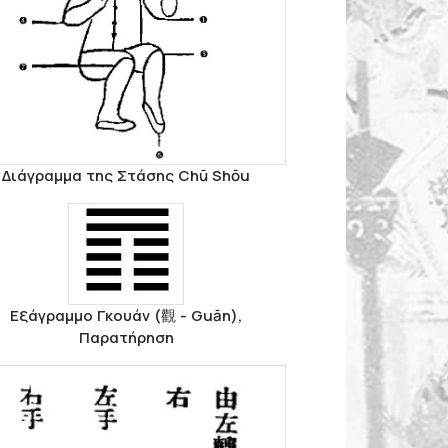
Διάγραμμα της Στάσης Chū Shōu
Εξάγραμμο Γκουάν (觀 - Guān),
Παρατήρηση