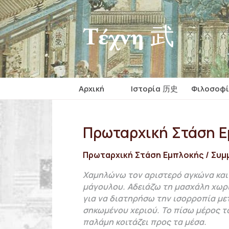
Τέχνη 武
Αρχική
Iστορία 历史
Φιλοσοφ
Πρωταρχική Στάση Ε
Πρωταρχική Στάση Εμπλοκής / Συμ
Χαμηλώνω τον αριστερό αγκώνα και 
μάγουλου. Αδειάζω τη μασχάλη χωρί
για να διατηρήσω την ισορροπία με
σηκωμένου χεριού. Το πίσω μέρος το
παλάμη κοιτάζει προς τα μέσα.