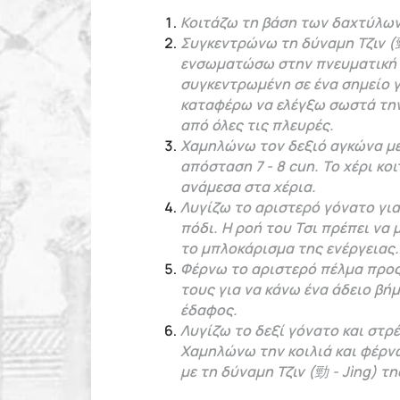
Κοιτάζω τη βάση των δαχτύλων
Συγκεντρώνω τη δύναμη Τζιν (勁
ενσωματώσω στην πνευματική 
συγκεντρωμένη σε ένα σημείο γ
καταφέρω να ελέγξω σωστά την 
από όλες τις πλευρές.
Χαμηλώνω τον δεξιό αγκώνα μέχ
απόσταση 7 - 8 cun. Το χέρι κ
ανάμεσα στα χέρια.
Λυγίζω το αριστερό γόνατο για
πόδι. Η ροή του Τσι πρέπει να 
το μπλοκάρισμα της ενέργειας.
Φέρνω το αριστερό πέλμα προς
τους για να κάνω ένα άδειο βή
έδαφος.
Λυγίζω το δεξί γόνατο και στρ
Χαμηλώνω την κοιλιά και φέρν
με τη δύναμη Τζιν (勁 - Jìng) τη