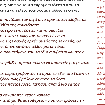
Όπως
θέσεις. Με την βαθιά ευρηματικότητα που τη
πριν
ότητα να τελειοποιήσουμε πολλές τεχνικές.
βασι
το σ
 παγίδεψέ τον σιγά σιγά πριν το καταλάβει, με
αντι
 βάθη της συνείδησης.
μικρ
ιστερό είναι άδειο, για να αμυνθεί.
από 
 τα κάτω, σφίγγοντας σαν μέγγενη.
μια 
ς τις βασικές αρχές αυτής της τεχνικής,
θα
Γιν,
ης, όπως κανένας άλλος μέχρι τώρα.
Παρα
ο περιεχόμενό του το ίδιο συμβαίνει και στην
πως 
που 
ς κερδίζει, πρέπει πρώτα να υποστείς μια μεγάλη
επιδ
όλα 
ια, περιστρέφοντάς τα προς τα έξω, μια ξαφνική
Μαζε
 ξέρει πως βρέθηκε σε αυτή τη θέση.
πνεύ
 τον παγιδεύσεις. Κινήσου απαλά για να τον
ολόκ
προσ
αδύν
μια καχύποπτη νεαρή κοπέλα,
την 
 το βήμα θα καταφέρεις να συγκεντρώσεις τη