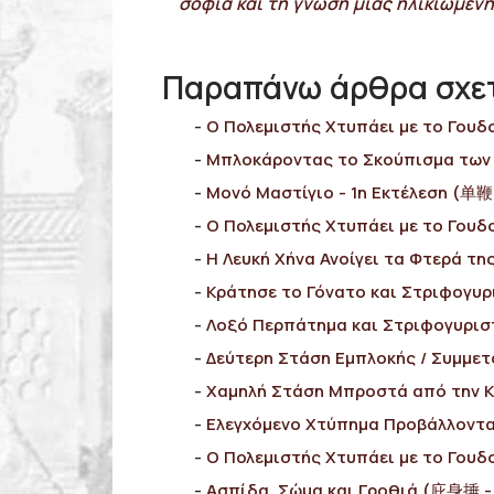
σοφία και τη γνώση μιας ηλικιωμένη
Παραπάνω άρθρα σχετι
Ο Πολεμιστής Χτυπάει με το Γουδο
Μπλοκάροντας το Σκούπισμα των Ρ
Μονό Μαστίγιο - 1η Εκτέλεση (单鞭 
Ο Πολεμιστής Χτυπάει με το Γουδ
Η Λευκή Χήνα Ανοίγει τα Φτερά της
Κράτησε το Γόνατο και Στριφογυρ
Λοξό Περπάτημα και Στριφογυρισ
Δεύτερη Στάση Εμπλοκής / Συμμετ
Χαμηλή Στάση Μπροστά από την Κ
Ελεγχόμενο Χτύπημα Προβάλλοντα
Ο Πολεμιστής Χτυπάει με το Γουδ
Ασπίδα, Σώμα και Γροθιά (庇身捶 - 