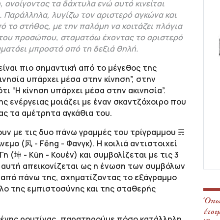
, ανοίγοντας τα δάχτυλα ενώ αυτό κινείται
. Παράλληλα, λυγίζω τον αριστερό αγκώνα και
ό το στήθος, με την παλάμη να κοιτάζει πλάγια
 του προσώπου, σταματάω έχοντας το αριστερό
αματάει μπροστά από τη δεξιά θηλή.
είναι πιο σημαντική από το μέγεθος της
κινησία υπάρχει μέσα στην κίνηση”, στην
ι “Η κίνηση υπάρχει μέσα στην ακινησία”.
ς ενέργειας μοιάζει με έναν σκαντζόχοιρο που
ας τα αμέτρητα αγκάθια του.
ουν με τις δυο πάνω γραμμές του τρίγραμμου ☴
Άνεμο (风 - Fēng - Φανγκ). Η κοιλιά αντιστοιχεί
Γη (坤 - Kūn - Κουέν) και συμβολίζεται με τις 3
η αυτή απεικονίζεται ως η ένωση των συμβόλων
ι από πάνω της, σχηματίζοντας το εξάγραμμο
ολο της εμπιστοσύνης και της σταθερής
Όπως
έτοι
μένης ρουτίνας, παρατηρούμε πόσο κατάλληλη