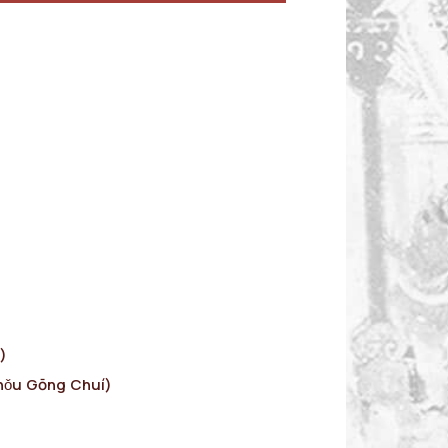
)
hǒu Gōng Chuí)