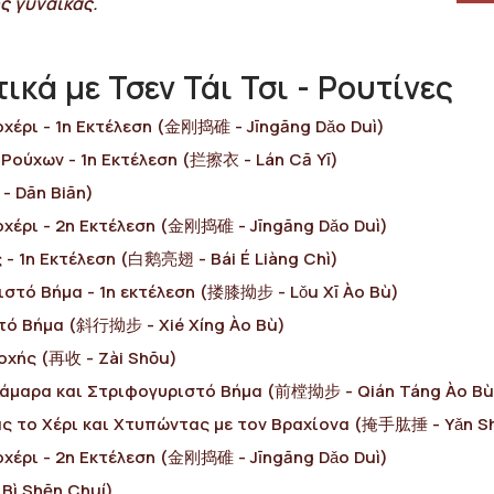
ς γυναίκας.
κά με Τσεν Τάι Τσι - Ρουτίνες
χέρι - 1η Εκτέλεση (金刚捣碓 - Jīngāng Dǎo Duì)
ούχων - 1η Εκτέλεση (拦擦衣 - Lán Cā Yī)
- Dān Biān)
οχέρι - 2η Εκτέλεση (金刚捣碓 - Jīngāng Dǎo Duì)
 - 1η Εκτέλεση (白鹅亮翅 - Bái É Liàng Chì)
ιστό Βήμα - 1η εκτέλεση (搂膝拗步 - Lǒu Xī Ào Bù)
τό Βήμα (斜行拗步 - Xié Xíng Ào Bù)
οχής (再收 - Ζài Shōu)
άμαρα και Στριφογυριστό Βήμα (前樘拗步 - Qián Táng Ào Bù
ς το Χέρι και Χτυπώντας με τον Βραχίονα (掩手肱捶 - Yǎn S
οχέρι - 2η Εκτέλεση (金刚捣碓 - Jīngāng Dǎo Duì)
Bì Shēn Chuí)