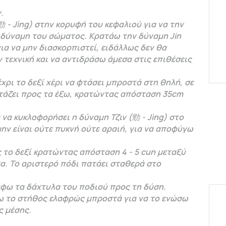
.
 - Jìng) στην κορυφή του κεφαλιού για να την
δύναμη του σώματος. Κρατάω την δύναμη Jin
ια να μην διασκορπιστεί, ειδάλλως δεν θα
τεχνική και να αντιδράσω άμεσα στις επιθέσεις
ρι το δεξί χέρι να φτάσει μπροστά στη θηλή, σε
οιτάζει προς τα έξω, κρατώντας απόσταση 35cm
 να κυκλοφορήσει η δύναμη Τζιν (勁 - Jìng) στο
μην είναι ούτε πυκνή ούτε αραιή, για να αποφύγω
 το δεξί κρατώντας απόσταση 4 - 5 cun μεταξύ
μα. Το αριστερό πόδι πατάει σταθερά στο
έφω τα δάχτυλα του ποδιού προς τη δύση.
ω το στήθος ελαφρώς μπροστά για να το ενώσω
ς μέσης.