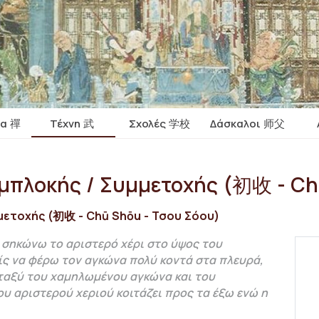
ία 禪
Τέχνη 武
Σχολές 学校
Δάσκαλοι 师父
μπλοκής / Συμμετοχής (初收 - Ch
μετοχής (初收 - Chū Shōu - Τσου Σόου)
σηκώνω το αριστερό χέρι στο ύψος του
ς να φέρω τον αγκώνα πολύ κοντά στα πλευρά,
ταξύ του χαμηλωμένου αγκώνα και του
υ αριστερού χεριού κοιτάζει προς τα έξω ενώ η