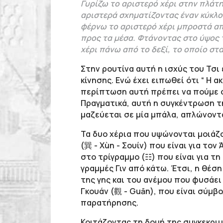
Γυρίζω το αριστερό χέρι στην πλάτη
αριστερά σχηματίζοντας έναν κύκλο
φέρνω το αριστερό χέρι μπροστά απ
προς τα μέσα. Φτάνοντας στο ύψος
χέρι πάνω από το δεξί, το οποίο στ
Στην ρουτίνα αυτή η ισχύς του Τσι 
κίνησης. Ενώ έχει ειπωθεί ότι “ Η α
περίπτωση αυτή πρέπει να πούμε ότ
Πραγματικά, αυτή η συγκέντρωση τη
μαζεύεται σε μία μπάλα, απλώνοντ
Τα δυο χέρια που υψώνονται μοιάζ
(巽 - Χùn - Σουίν) που είναι για τον 
στο τρίγραμμο (☷) που είναι για τη 
γραμμές Γιν από κάτω. Έτσι, η θέσ
της γης και του ανέμου που φυσάε
Γκουάν (觀 - Guān), που είναι σύμβ
παρατήρησης.
Κοιτάζοντας τη δομή της συγκεκρι