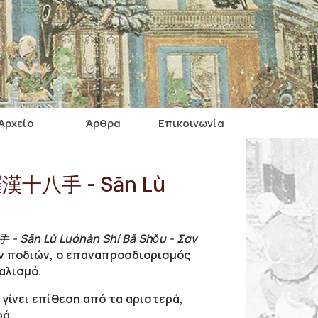
Αρχείο
Άρθρα
Επικοινωνία
路羅漢十八手 - Sān Lù
Sān Lù Luóhàn Shí Bā Shǒu - Σαν
ων ποδιών, ο επαναπροσδιορισμός
αλισμό.
 γίνει επίθεση από τα αριστερά,
ρά.