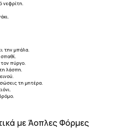
ό νεφρίτη.
άκι.
ι την μπάλα.
 σπαθί.
 τον πύργο.
τη λάσπη.
εινού.
 σώσεις τη μητέρα.
ιόνι.
δρόμο.
ικά με Άοπλες Φόρμες