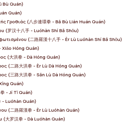
ǔ Bù Quán)
uán Quán)
τής Γροθιάς (八步連環拳 - Bā Bù Lián Huán Quán)
ου (罗汉十八手 - Luóhàn Shí Bā Shǒu)
αφωτισμένου (二路羅漢十八手 - Èr Lù Luóhàn Shí Bā Shǒu)
 Xiǎo Hóng Quán)
ρος (大洪拳 - Dà Hóng Quán)
ρρος (二路大洪拳 - Èr Lù Dà Hóng Quán)
ρρος (三路大洪拳 - Sān Lù Dà Hóng Quán)
Xīng Quán)
 - Jí Tǐ Quán)
 - Luóhàn Quán)
ένου (二路羅漢拳 - Èr Lù Luóhàn Quán)
ου (大罗汉拳 - Dà Luóhàn Quán)