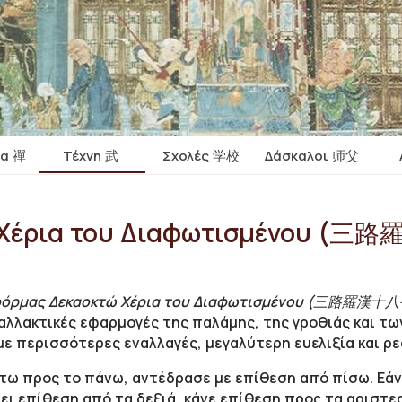
ία 禪
Τέχνη 武
Σχολές 学校
Δάσκαλοι 师父
 Χέρια του Διαφωτισμένου (三
όρμας Δεκαοκτώ Χέρια του Διαφωτισμένου (三路羅漢十八手 - 
ναλλακτικές εφαρμογές της παλάμης, της γροθιάς και τ
με περισσότερες εναλλαγές, μεγαλύτερη ευελιξία και ρε
άτω προς το πάνω, αντέδρασε με επίθεση από πίσω. Εάν
νει επίθεση από τα δεξιά, κάνε επίθεση προς τα αριστε