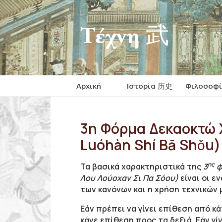
Τέχνη 武
Αρχική
Iστορία 历史
Φιλοσοφ
3η Φόρμα Δεκαοκτώ
Luóhàn Shí Bā Shǒu)
ης
Τα βασικά χαρακτηριστικά της
3
φ
Λου Λούοχαν Σι Πα Σόου)
είναι οι ε
των κανόνων και η χρήση τεχνικών 
Εάν πρέπει να γίνει επίθεση από κ
κάνε επίθεση προς τα δεξιά. Εάν γί