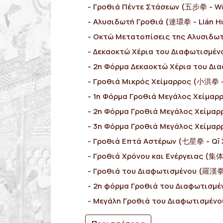
Γροθιά Πέντε Στάσεων (五步拳 - W
Αλυσιδωτή Γροθιά (連環拳 - Lián H
Οκτώ Μετατοπίσεις της Αλυσιδω
Δεκαοκτώ Χέρια του Διαφωτισμέν
2η Φόρμα Δεκαοκτώ Χέρια του Δι
Γροθιά Μικρός Χείμαρρος (小洪拳 -
1η Φόρμα Γροθιά Μεγάλος Χείμαρ
2η Φόρμα Γροθιά Μεγάλος Χείμα
3η Φόρμα Γροθιά Μεγάλος Χείμα
Γροθιά Επτά Αστέρων (七星拳 - Qī 
Γροθιά Χρόνου και Ενέργειας (集体拳
Γροθιά του Διαφωτισμένου (羅漢拳
2η φόρμα Γροθιά του Διαφωτισμ
Μεγάλη Γροθιά του Διαφωτισμέν