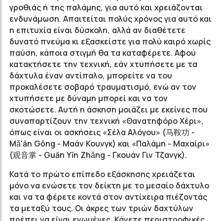
γροθιάς ή της παλάμης, για αυτό και χρειάζονται
ενδυνάμωση. Απαιτείται πολύς χρόνος για αυτό και
η επιτυχία είναι δύσκολη, αλλά αν διαθέτετε
δυνατό πνεύμα κι εξασκείστε για πολύ καιρό χωρίς
παύση, κάποια στιγμή θα τα καταφέρετε. Αφού
κατακτήσετε την τεχνική, εάν χτυπήσετε με τα
δάχτυλα έναν αντίπαλο, μπορείτε να του
προκαλέσετε σοβαρό τραυματισμό, ενώ αν τον
χτυπήσετε με δύναμη μπορεί και να τον
σκοτώσετε. Αυτή η άσκηση μοιάζει με εκείνες που
συναπαρτίζουν την τεχνική «Θανατηφόρο Χέρι»,
όπως είναι οι ασκήσεις «Σέλα Αλόγου» (马鞍功 -
Μǎ'ān Gōng - Μαάν Κουνγκ) και «Παλάμη - Μαχαίρι»
(观音掌 - Guān Yīn Zhǎng - Γκουάν Γιν Τζανγκ).
Κατά το πρώτο επίπεδο εξάσκησης χρειάζεται
μόνο να ενώσετε τον δείκτη με το μεσαίο δάχτυλο
και να τα φέρετε κοντά στον αντίχειρα πιέζοντάς
τα μεταξύ τους. Οι άκρες των τριών δαχτύλων
πρέπει να είναι ενωμένες. Κάνετε περιστροφικές