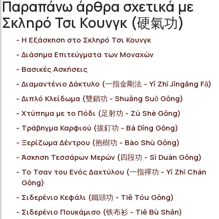
Παραπάνω άρθρα σχετικά με
Σκληρό Τσι Κουνγκ (硬氣功)
Η Εξάσκηση στο Σκληρό Τσι Κουνγκ
Διάσημα Επιτεύγματα των Μοναχών
Bασικές Ασκήσεις
Διαμαντένιο Δάκτυλο (一指金剛法 - Yī Zhǐ Jīngāng Fǎ)
Διπλό Κλείδωμα (雙鎖功 - Shuāng Suǒ Gōng)
Χτύπημα με το Πόδι (足射功 - Zú Shè Gōng)
Τράβηγμα Καρφιού (拔釘功 - Bá Dīng Gōng)
Ξερίζωμα Δέντρου (抱樹功 - Bào Shù Gōng)
Άσκηση Τεσσάρων Μερών (四段功 - Sì Duàn Gōng)
Το Τσαν του Ενός Δαχτύλου (一指禪功 - Yī Zhǐ Chán
Gōng)
Σιδερένιο Κεφάλι (鐵頭功 - Tiě Tóu Gōng)
Σιδερένιο Πουκάμισο (铁布衫 - Tiě Bù Shān)