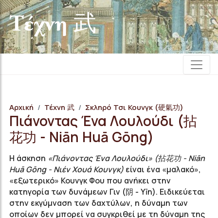
Τέχνη 武
Αρχική
Τέχνη 武
Σκληρό Τσι Κουνγκ (硬氣功)
Πιάνοντας Ένα Λουλούδι (拈
花功 - Niān Huā Gōng)
Η άσκηση
«Πιάνοντας Ένα Λουλούδι» (拈花功 - Niān
Huā Gōng - Νιέν Χουά Κουνγκ)
είναι ένα «μαλακό»,
«εξωτερικό» Κουνγκ Φου που ανήκει στην
κατηγορία των δυνάμεων Γιν (阴 - Yīn). Ειδικεύεται
στην εκγύμναση των δαχτύλων, η δύναμη των
οποίων δεν μπορεί να συγκριθεί με τη δύναμη της