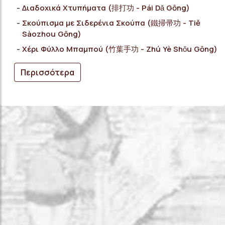
Διαδοχικά Χτυπήματα (排打功 - Pái Dǎ Gōng)
Σκούπισμα με Σιδερένια Σκούπα (鐵掃帚功 - Tiě
Sàozhou Gōng)
Χέρι Φύλλο Μπαμπού (竹葉手功 - Zhú Yè Shǒu Gōng)
Περισσότερα