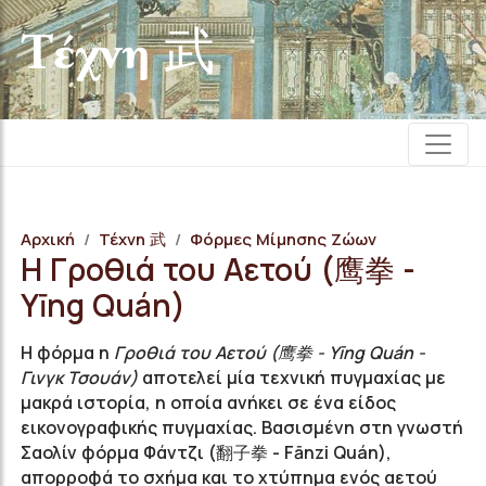
Τέχνη 武
Αρχική
Τέχνη 武
Φόρμες Μίμησης Ζώων
Η Γροθιά του Αετού (鹰拳 -
Yīng Quán)
Η φόρμα η
Γροθιά του Αετού (鹰拳 - Yīng Quán -
Γινγκ Τσουάν)
αποτελεί μία τεχνική πυγμαχίας με
μακρά ιστορία, η οποία ανήκει σε ένα είδος
εικονογραφικής πυγμαχίας. Βασισμένη στη γνωστή
Σαολίν φόρμα Φάντζι (翻子拳 - Fānzi Quán),
απορροφά το σχήμα και το χτύπημα ενός αετού