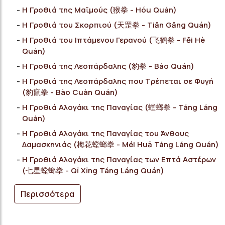
Η Γροθιά της Μαϊμούς (猴拳 - Hóu Quán)
Η Γροθιά του Σκορπιού (天罡拳 - Tiān Gāng Quán)
Η Γροθιά του Ιπτάμενου Γερανού (飞鹤拳 - Fēi Ηè
Quán)
Η Γροθιά της Λεοπάρδαλης (豹拳 - Bào Quán)
Η Γροθιά της Λεοπάρδαλης που Τρέπεται σε Φυγή
(豹竄拳 - Bào Cuàn Quán)
Η Γροθιά Αλογάκι της Παναγίας (螳螂拳 - Táng Láng
Quán)
Η Γροθιά Αλογάκι της Παναγίας του Άνθους
Δαμασκηνιάς (梅花螳螂拳 - Méi Huā Táng Láng Quán)
Η Γροθιά Αλογάκι της Παναγίας των Επτά Αστέρων
(七星螳螂拳 - Qī Χīng Táng Láng Quán)
Περισσότερα