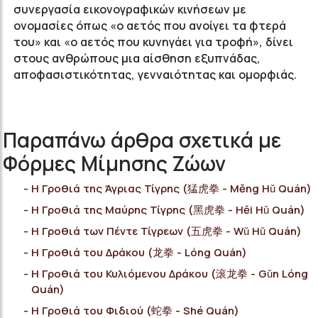
συνεργασία εικονογραφικών κινήσεων με
ονομασίες όπως «ο αετός που ανοίγει τα φτερά
του» και «ο αετός που κυνηγάει για τροφή», δίνει
στους ανθρώπους μια αίσθηση εξυπνάδας,
αποφασιστικότητας, γενναιότητας και ομορφιάς.
Παραπάνω άρθρα σχετικά με
Φόρμες Μίμησης Ζώων
Η Γροθιά της Άγριας Τίγρης (猛虎拳 - Μěng Hǔ Quán)
Η Γροθιά της Μαύρης Τίγρης (黑虎拳 - Hēi Hǔ Quán)
Η Γροθιά των Πέντε Τίγρεων (五虎拳 - Wǔ Hǔ Quán)
Η Γροθιά του Δράκου (龙拳 - Lóng Quán)
Η Γροθιά του Κυλιόμενου Δράκου (滚龙拳 - Gǔn Lóng
Quán)
Η Γροθιά του Φιδιού (蛇拳 - Shé Quán)