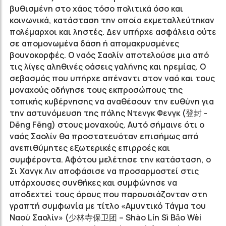
βυθισμένη στο χάος τόσο πολιτικά όσο και
κοινωνικά, κατάσταση την οποία εκμεταλλεύτηκαν
πολέμαρχοι και ληστές. Δεν υπήρχε ασφάλεια ούτε
σε απομονωμένα δάση ή απομακρυσμένες
βουνοκορφές. Ο ναός Σαολίν αποτελούσε μια από
τις λίγες αληθινές οάσεις γαλήνης και ηρεμίας. Ο
σεβασμός που υπήρχε απέναντι στον ναό και τους
μοναχούς οδήγησε τους εκπροσώπους της
τοπικής κυβέρνησης να αναθέσουν την ευθύνη για
την αστυνόμευση της πόλης Ντενγκ Φενγκ (登封 -
Dēng Fēng) στους μοναχούς. Αυτό σήμαινε ότι ο
ναός Σαολίν θα προστατευόταν επισήμως από
ανεπιθύμητες εξωτερικές επιρροές και
συμφέροντα. Αφότου μελέτησε την κατάσταση, ο
Σι Χανγκ Λιν αποφάσισε να προσαρμοστεί στις
υπάρχουσες συνθήκες και συμφώνησε να
αποδεχτεί τους όρους που παρουσιάζονταν στη
γραπτή συμφωνία με τίτλο «Αμυντικό Τάγμα του
Ναού Σαολίν» (少林寺保卫团 – Shào Lín Sì Bǎo Wèi