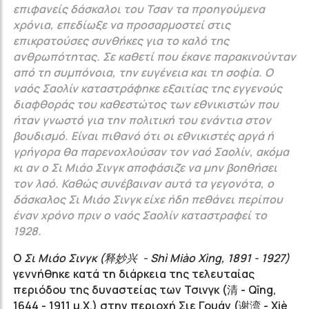
επιφανείς δάσκαλοι του Τσαν τα προηγούμενα
χρόνια, επεδίωξε να προσαρμοστεί στις
επικρατούσες συνθήκες για το καλό της
ανθρωπότητας. Σε καθετί που έκανε παρακινούνταν
από τη συμπόνοια, την ευγένεια και τη σοφία. Ο
ναός Σαολίν καταστράφηκε εξαιτίας της εγγενούς
διαφθοράς του καθεστώτος των εθνικιστών που
ήταν γνωστό για την πολιτική του ενάντια στον
βουδισμό. Είναι πιθανό ότι οι εθνικιστές αργά ή
γρήγορα θα παρενοχλούσαν τον ναό Σαολίν, ακόμα
κι αν ο Σι Μιάο Σινγκ αποφάσιζε να μην βοηθήσει
τον λαό. Καθώς συνέβαιναν αυτά τα γεγονότα, ο
δάσκαλος Σι Μιάο Σινγκ είχε ήδη πεθάνει περίπου
έναν χρόνο πριν ο ναός Σαολίν καταστραφεί το
1928.
Ο
Σι Μιάο Σινγκ (释妙兴 - Shì Μiào Χìng, 1891 - 1927)
γεννήθηκε κατά τη διάρκεια της τελευταίας
περιόδου της δυναστείας των Τσινγκ (清 - Qīng,
1644 - 1911 μ.Χ.) στην περιοχή Σιε Γουάν (谢湾 - Xiè