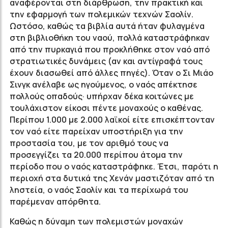
αναφέρονται στη διάρθρωση, την πρακτική και
την εφαρμογή των πολεμικών τεχνών Σαολίν.
Ωστόσο, καθώς τα βιβλία αυτά ήταν φυλαγμένα
στη βιβλιοθήκη του ναού, πολλά καταστράφηκαν
από την πυρκαγιά που προκλήθηκε στον ναό από
στρατιωτικές δυνάμεις (αν και αντίγραφά τους
έχουν διασωθεί από άλλες πηγές). Όταν ο Σι Μιάο
Σινγκ ανέλαβε ως ηγούμενος, ο ναός απέκτησε
πολλούς οπαδούς· υπήρχαν δέκα κοιτώνες με
τουλάχιστον είκοσι πέντε μοναχούς ο καθένας.
Περίπου 1.000 με 2.000 λαϊκοί είτε επισκέπτονταν
τον ναό είτε παρείχαν υποστήριξη για την
προστασία του, με τον αριθμό τους να
προσεγγίζει τα 20.000 περίπου άτομα την
περίοδο που ο ναός καταστράφηκε. Έτσι, παρότι η
περιοχή στα δυτικά της Χενάν μαστιζόταν από τη
ληστεία, ο ναός Σαολίν και τα περίχωρά του
παρέμεναν απόρθητα.
Καθώς η δύναμη των πολεμιστών μοναχών