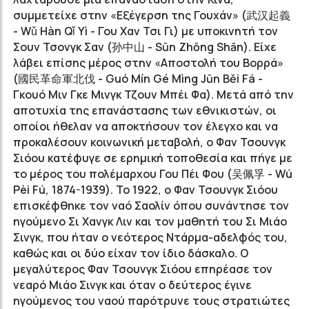
συμμετείχε στην «Εξέγερση της Γουχάν» (武汉起義
- Wǔ Hàn Qǐ Yì - Γου Χαν Τσι Γι) με υποκινητή τον
Σουν Τσονγκ Σαν (孙中山 - Sūn Zhōng Shān). Είχε
λάβει επίσης μέρος στην «Αποστολή του Βορρά»
(國民革命軍北伐 - Guó Mín Gé Mìng Jūn Běi Fá -
Γκουό Μιν Γκε Μινγκ Τζουν Μπέι Φα). Μετά από την
αποτυχία της επανάστασης των εθνικιστών, οι
οποίοι ήθελαν να αποκτήσουν τον έλεγχο και να
προκαλέσουν κοινωνική μεταβολή, ο Φαν Τσουνγκ
Σιόου κατέφυγε σε ερημική τοποθεσία και πήγε με
το μέρος του πολέμαρχου Γου Πέι Φου (吴佩孚 - Wú
Pèi Fú, 1874-1939). Το 1922, ο Φαν Τσουνγκ Σιόου
επισκέφθηκε τον ναό Σαολίν όπου συνάντησε τον
ηγούμενο Σι Χανγκ Λιν και τον μαθητή του Σι Μιάο
Σινγκ, που ήταν ο νεότερος Ντάρμα-αδελφός του,
καθώς και οι δύο είχαν τον ίδιο δάσκαλο. Ο
μεγαλύτερος Φαν Τσουνγκ Σιόου επηρέασε τον
νεαρό Μιάο Σινγκ και όταν ο δεύτερος έγινε
ηγούμενος του ναού παρότρυνε τους στρατιώτες