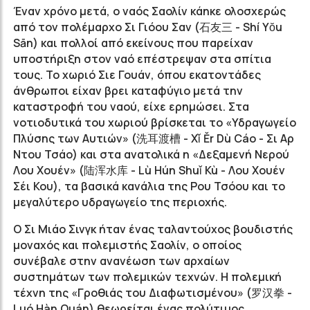
Έναν χρόνο μετά, ο ναός Σαολίν κάηκε ολοσχερώς
από τον πολέμαρχο Σι Γιόου Σαν (石友三 - Shí Yŏu
Sān) και πολλοί από εκείνους που παρείχαν
υποστήριξη στον ναό επέστρεψαν στα σπίτια
τους. Το χωριό Σιε Γουάν, όπου εκατοντάδες
άνθρωποι είχαν βρει καταφύγιο μετά την
καταστροφή του ναού, είχε ερημώσει. Στα
νοτιοδυτικά του χωριού βρίσκεται το «Υδραγωγείο
Πλύσης των Αυτιών» (洗耳渡槽 - Xǐ Ěr Dù Cáo - Σι Αρ
Ντου Τσάο) και στα ανατολικά η «Δεξαμενή Νερού
Λου Χουέν» (陆浑水库 - Lù Hún Shuǐ Kù - Λου Χουέν
Σέι Κου), τα βασικά κανάλια της Ρου Τσόου και το
μεγαλύτερο υδραγωγείο της περιοχής.
Ο Σι Μιάο Σινγκ ήταν ένας ταλαντούχος βουδιστής
μοναχός και πολεμιστής Σαολίν, ο οποίος
συνέβαλε στην ανανέωση των αρχαίων
συστημάτων των πολεμικών τεχνών. Η πολεμική
τέχνη της «Γροθιάς του Διαφωτισμένου» (罗汉拳 -
Luó Hàn Quán) θεωρείται ένας πολύτιμος