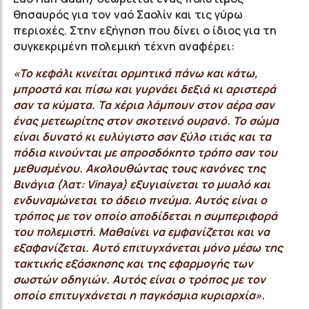
θησαυρός για τον ναό Σαολίν και τις γύρω
περιοχές. Στην εξήγηση που δίνει ο ίδιος για τη
συγκεκριμένη πολεμική τέχνη αναφέρει:
«Το κεφάλι κινείται ορμητικά πάνω και κάτω,
μπροστά και πίσω και γυρνάει δεξιά κι αριστερά
σαν τα κύματα. Τα χέρια λάμπουν στον αέρα σαν
ένας μετεωρίτης στον σκοτεινό ουρανό. Το σώμα
είναι δυνατό κι ευλύγιστο σαν ξύλο ιτιάς και τα
πόδια κινούνται με απροσδόκητο τρόπο σαν του
μεθυσμένου. Ακολουθώντας τους κανόνες της
Βινάγια (λατ: Vinaya) εξυγιαίνεται το μυαλό και
ενδυναμώνεται το άδειο πνεύμα. Αυτός είναι ο
τρόπος με τον οποίο αποδίδεται η συμπεριφορά
του πολεμιστή. Μαθαίνει να εμφανίζεται και να
εξαφανίζεται. Αυτό επιτυγχάνεται μόνο μέσω της
τακτικής εξάσκησης και της εφαρμογής των
σωστών οδηγιών. Αυτός είναι ο τρόπος με τον
οποίο επιτυγχάνεται η παγκόσμια κυριαρχία».