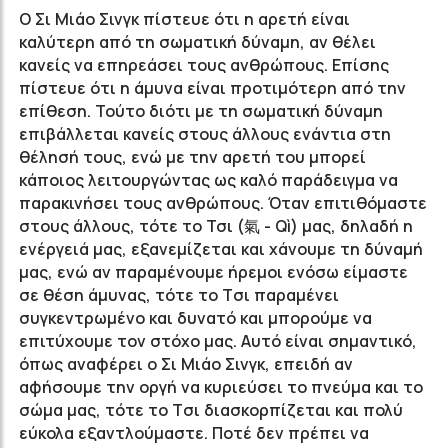
Ο Σι Μιάο Σινγκ πίστευε ότι η αρετή είναι
καλύτερη από τη σωματική δύναμη, αν θέλει
κανείς να επηρεάσει τους ανθρώπους. Επίσης
πίστευε ότι η άμυνα είναι προτιμότερη από την
επίθεση. Τούτο διότι με τη σωματική δύναμη
επιβάλλεται κανείς στους άλλους ενάντια στη
θέλησή τους, ενώ με την αρετή του μπορεί
κάποιος λειτουργώντας ως καλό παράδειγμα να
παρακινήσει τους ανθρώπους. Όταν επιτιθόμαστε
στους άλλους, τότε το Τσι (氣 - Qì) μας, δηλαδή η
ενέργειά μας, εξανεμίζεται και χάνουμε τη δύναμή
μας, ενώ αν παραμένουμε ήρεμοι ενόσω είμαστε
σε θέση άμυνας, τότε το Tσι παραμένει
συγκεντρωμένο και δυνατό και μπορούμε να
επιτύχουμε τον στόχο μας. Αυτό είναι σημαντικό,
όπως αναφέρει ο Σι Μιάο Σινγκ, επειδή αν
αφήσουμε την οργή να κυριεύσει το πνεύμα και το
σώμα μας, τότε το Tσι διασκορπίζεται και πολύ
εύκολα εξαντλούμαστε. Ποτέ δεν πρέπει να