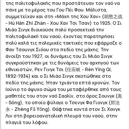
της πολιτοφυλακής που προστάτευαν τον ναό να
πάνε με το μέρος του Γου Πέι Φου. Μάλιστα,
συμμετείχαν και στη «Μάχη της Χου Χαν» (胡憨之战
- Hú Hān Zhī Zhàn - Χου Χαν Τσι Τσαν) το 1925. Ο Σι
Μιάο Σινγκ διοικούσε πολύ προσεκτικά την
πολιτοφυλακή του ναού, έχοντας παρατηρήσει
πολύ καλά τις πολεμικές τακτικές που εφάρμοζε ο
Φαν Τσουνγκ Σιόου στο πεδίο της μάχης. Την
άνοιξη του 1927, οι δυνάμεις του Σι Μιάο Σινγκ
συγκρούστηκαν με τις δυνάμεις του αρχηγού των
εθνικιστών, Ρεν Γινγκ Τσι (任应岐 - Rèn Yīng Qí,
1892-1934) και ο Σι Μιάο Σινγκ σκοτώθηκε στο
πεδίο της μάχης. Ήταν τριάντα επτά χρονών. Τον
Ιούνιο το άψυχο σώμα του μεταφέρθηκε από τους
μαθητές του στον ναό Σαολίν, στο όρος Σουνγκ (嵩
- Sōng), το οποίο φύλαγε ο Τσενγκ Φα Γιονγκ (郑法
永 - Zhèng Fǎ Yǒng). Θάφτηκε κοντά στον Σι Χανγκ
Λιν στη βορειοανατολική πλευρά του ναού, στην
πλαγιά του λόφου.