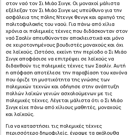
στον ναό τον Σι Μιάο Σινγκ. Οι μοναχοί μάλιστα
εξέλεξαν τον Σι Μιάο Σινγκ ως υπεύθυνο για την
ασφάλεια της πόλης Ντενγκ Φενγκ και αρχηγό της
πολιτοφυλακής του ναού. Για πάνω από χίλια
χρόνια οι πολεμικές τέχνες που διδάσκονταν στον
ναό Σαολίν απευθύνονταν αποκλειστικά και μόνο
σε χειροτονημένους βουδιστές μοναχούς και όχι
σε λαϊκούς. Ωστόσο, εκείνη την περίοδο ο Σι Μιάο
Σινγκ αποφάσισε να επιτρέψει σε λαϊκούς να
διδαχθούν τις πολεμικές τέχνες των Σαολίν. Αυτή
η απόφαση αποτέλεσε την παραβίαση του κανόνα
που όριζε τη μυστικότητα της γνώσης των
πολεμικών τεχνών και οδήγησε στην ανάπτυξη
πολλών λαϊκών γενιών ασχολούμενων με τις
πολεμικές τέχνες. Λέγεται μάλιστα ότι ο Σι Μιάο
Σινγκ είχε πάνω από χίλιους μαθητές, μοναχούς
και λαϊκούς.
Για να καταστήσει τις πολεμικές τέχνες
περισσότερο δημοφιλείς, έγραψε τα ακόλουθα