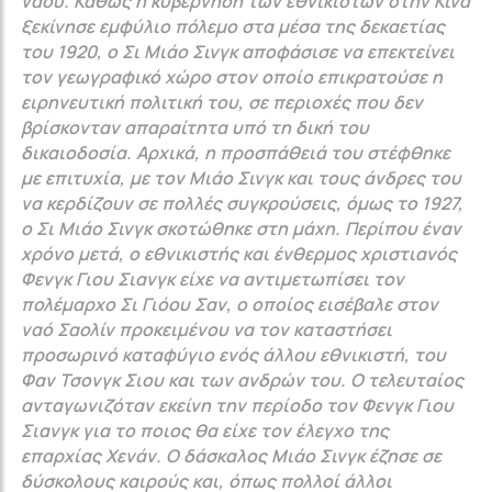
ναού. Καθώς η κυβέρνηση των εθνικιστών στην Κίνα
ξεκίνησε εμφύλιο πόλεμο στα μέσα της δεκαετίας
του 1920, ο Σι Μιάο Σινγκ αποφάσισε να επεκτείνει
τον γεωγραφικό χώρο στον οποίο επικρατούσε η
ειρηνευτική πολιτική του, σε περιοχές που δεν
βρίσκονταν απαραίτητα υπό τη δική του
δικαιοδοσία. Αρχικά, η προσπάθειά του στέφθηκε
με επιτυχία, με τον Μιάο Σινγκ και τους άνδρες του
να κερδίζουν σε πολλές συγκρούσεις, όμως το 1927,
ο Σι Μιάο Σινγκ σκοτώθηκε στη μάχη. Περίπου έναν
χρόνο μετά, ο εθνικιστής και ένθερμος χριστιανός
Φενγκ Γιου Σιανγκ είχε να αντιμετωπίσει τον
πολέμαρχο Σι Γιόου Σαν, ο οποίος εισέβαλε στον
ναό Σαολίν προκειμένου να τον καταστήσει
προσωρινό καταφύγιο ενός άλλου εθνικιστή, του
Φαν Τσονγκ Σιου και των ανδρών του. Ο τελευταίος
ανταγωνιζόταν εκείνη την περίοδο τον Φενγκ Γιου
Σιανγκ για το ποιος θα είχε τον έλεγχο της
επαρχίας Χενάν. Ο δάσκαλος Μιάο Σινγκ έζησε σε
δύσκολους καιρούς και, όπως πολλοί άλλοι