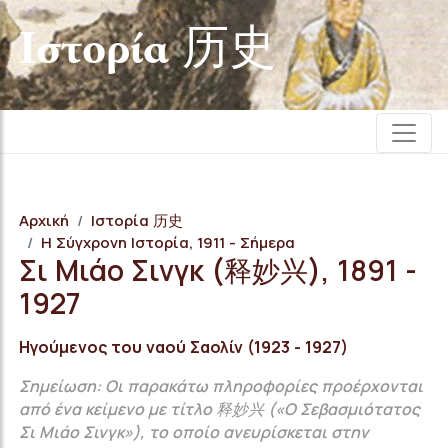
Iστορία 历史
Αρχική
Iστορία 历史
Η Σύγχρονη Ιστορία, 1911 - Σήμερα
Σι Μιάο Σινγκ (释妙兴), 1891 -
1927
Ηγούμενος του ναού Σαολίν (1923 - 1927)
Σημείωση: Οι παρακάτω πληροφορίες προέρχονται
από ένα κείμενο με τίτλο 释妙兴 («Ο Σεβασμιότατος
Σι Μιάο Σινγκ»), το οποίο ανευρίσκεται στην