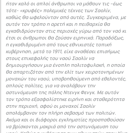
ήταν καλό οι απλοί άνθρωποι να μάθουν τις –έως
τότε- «κρυφές» πολεμικές τέχνες των Σαολίν,
καθώς θα ωφελούνταν από αυτές. Συγκεκριμένα, με
αυτόν τον τρόπο η αρετή και η πειθαρχία θα
εγκαθιδρύονταν στις περιοχές γύρω από τον ναό κι
έτσι οι άνθρωποι θα ζούσαν ειρηνικά. Παραδόξως,
η εγκαθιδρυμένη από τους εθνικιστές τοπική
κυβέρνηση, μετά το 1911, είχε αναθέσει επισήμως
στους επικεφαλής του ναού Σαολίν να
δημιουργήσουν μια ένοπλη πολιτοφυλακή, η οποία
θα απαρτιζόταν από την ελίτ των χειροτονημένων
μοναχών του ναού, υποβοηθούμενη από εθελοντές,
απλούς πολίτες, για να αναλάβουν την
αστυνόμευση της πόλης Ντενγκ Φενγκ. Με αυτόν
τον τρόπο εξασφαλίστηκε ειρήνη και σταθερότητα
στην περιοχή, αφού οι μοναχοί Σαολίν
απολάμβαναν τον πλήρη σεβασμό των πολιτών.
Ακόμα και οι διάφοροι εγκληματίες προσπαθούσαν
να βρίσκονται μακριά από την αστυνόμευση του