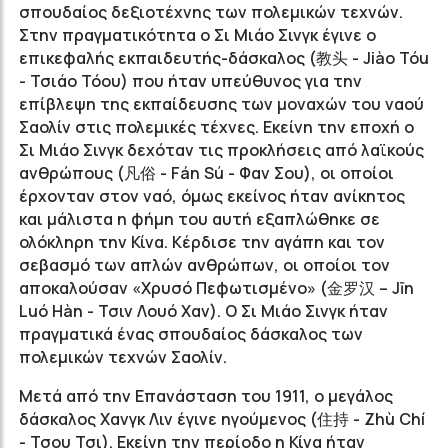
σπουδαίος δεξιοτέχνης των πολεμικών τεχνών.
Στην πραγματικότητα ο Σι Μιάο Σινγκ έγινε ο
επικεφαλής εκπαιδευτής-δάσκαλος (教头 - Jiào Tóu
- Τσιάο Τόου) που ήταν υπεύθυνος για την
επίβλεψη της εκπαίδευσης των μοναχών του ναού
Σαολίν στις πολεμικές τέχνες. Εκείνη την εποχή ο
Σι Μιάο Σινγκ δεχόταν τις προκλήσεις από λαϊκούς
ανθρώπους (凡俗 - Fán Sú - Φαν Σου), οι οποίοι
έρχονταν στον ναό, όμως εκείνος ήταν ανίκητος
και μάλιστα η φήμη του αυτή εξαπλώθηκε σε
ολόκληρη την Κίνα. Κέρδισε την αγάπη και τον
σεβασμό των απλών ανθρώπων, οι οποίοι τον
αποκαλούσαν «Χρυσό Πεφωτισμένο» (金罗汉 – Jīn
Luó Hàn - Τσιν Λουό Χαν). Ο Σι Μιάο Σινγκ ήταν
πραγματικά ένας σπουδαίος δάσκαλος των
πολεμικών τεχνών Σαολίν.
Μετά από την Επανάσταση του 1911, ο μεγάλος
δάσκαλος Χανγκ Λιν έγινε ηγούμενος (住持 - Zhù Chí
- Τσου Τσι). Εκείνη την περίοδο η Κίνα ήταν