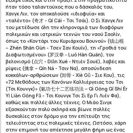
εξαιρετικός και στην πράξη. Στην πραγματικότητα
ήταν τόσο ταλαντούχος που ο δάσκαλός του,
Χανγκ Λιν, τον αποκαλούσε «ιδιοφυία» και
«ταλέντο» (奇才 - Qí Cái - Τσι Τσάι). Ο Σι Χανγκ Λιν
του μετέδωσε όλη την κληρονομιά των διαφόρων
πολεμικών και ιατρικών τεχνών του ναού Σαολίν,
όπως το «Κοντάρι του Κυριάρχου Βουνού» (镇山棍
– Zhèn Shān Gùn - Τσεν Σαν Κουίν), τη «Γροθιά του
Διαφωτισμένου» (罗汉拳 - Luó Hàn Quán), τον
βελονισμό (点穴 - Diǎn Xué - Ντιέν Σουέ), λαβές και
ρίψεις (擒拿 – Qín Ná - Τσιν Να), αποσύνδεση
κοκκάλων-αρθρώσεων (卸骨 - Xiè Gǔ - Σιε Κου), τις
«72 Μεθόδους των Κανόνων Καλλιέργειας του Τσι
(Τσι Κουνγκ)» (氣功七十二艺练功法 – Qì Gōng Qī Shí Èr
Yì Liàn Gōng Fǎ - Τσι Κουνγκ Τσι Σι Ερ Γι Λιέν Φα),
καθώς και πολλές άλλες τέχνες. Ο Μιάο Σινγκ
εξασκούνταν πολύ σκληρά και βίωνε πολλές
δυσκολίες στον δρόμο για την επίτευξη της
τελειότητας στις πολεμικές τέχνες. Ωστόσο, χάρη
στην επιμονή του απέκτησε μεγάλη φήμη ως ένας