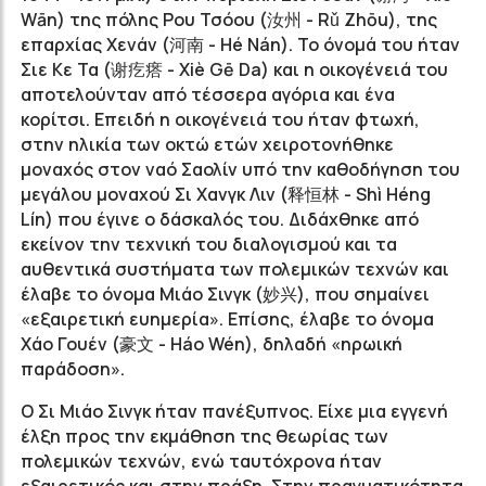
Wān) της πόλης Ρου Τσόου (汝州 - Rǔ Zhōu), της
επαρχίας Χενάν (河南 - Hé Nán). Το όνομά του ήταν
Σιε Κε Τα (谢疙瘩 - Xiè Gē Da) και η οικογένειά του
αποτελούνταν από τέσσερα αγόρια και ένα
κορίτσι. Επειδή η οικογένειά του ήταν φτωχή,
στην ηλικία των οκτώ ετών χειροτονήθηκε
μοναχός στον ναό Σαολίν υπό την καθοδήγηση του
μεγάλου μοναχού Σι Χανγκ Λιν (释恒林 - Shì Héng
Lín) που έγινε ο δάσκαλός του. Διδάχθηκε από
εκείνον την τεχνική του διαλογισμού και τα
αυθεντικά συστήματα των πολεμικών τεχνών και
έλαβε το όνομα Μιάο Σινγκ (妙兴), που σημαίνει
«εξαιρετική ευημερία». Επίσης, έλαβε το όνομα
Χάο Γουέν (豪文 - Háo Wén), δηλαδή «ηρωική
παράδοση».
Ο Σι Μιάο Σινγκ ήταν πανέξυπνος. Είχε μια εγγενή
έλξη προς την εκμάθηση της θεωρίας των
πολεμικών τεχνών, ενώ ταυτόχρονα ήταν