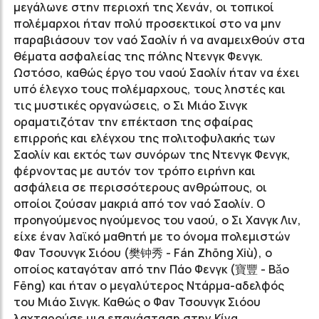
μεγάλωνε στην περιοχή της Χενάν, οι τοπικοί
πολέμαρχοι ήταν πολύ προσεκτικοί στο να μην
παραβιάσουν τον ναό Σαολίν ή να αναμειχθούν στα
θέματα ασφαλείας της πόλης Ντενγκ Φενγκ.
Ωστόσο, καθώς έργο του ναού Σαολίν ήταν να έχει
υπό έλεγχο τους πολέμαρχους, τους ληστές και
τις μυστικές οργανώσεις, ο Σι Μιάο Σινγκ
οραματιζόταν την επέκταση της σφαίρας
επιρροής και ελέγχου της πολιτοφυλακής των
Σαολίν και εκτός των συνόρων της Ντενγκ Φενγκ,
φέρνοντας με αυτόν τον τρόπο ειρήνη και
ασφάλεια σε περισσότερους ανθρώπους, οι
οποίοι ζούσαν μακριά από τον ναό Σαολίν. Ο
προηγούμενος ηγούμενος του ναού, ο Σι Χανγκ Λιν,
είχε έναν λαϊκό μαθητή με το όνομα πολεμιστών
Φαν Τσουνγκ Σιόου (樊钟秀 - Fán Zhōng Xiù), ο
οποίος καταγόταν από την Πάο Φενγκ (寶豐 - Bǎo
Fēng) και ήταν ο μεγαλύτερος Ντάρμα-αδελφός
του Μιάο Σινγκ. Καθώς ο Φαν Τσουνγκ Σιόου
λαχταρούσε μια επανάσταση στην Κίνα,