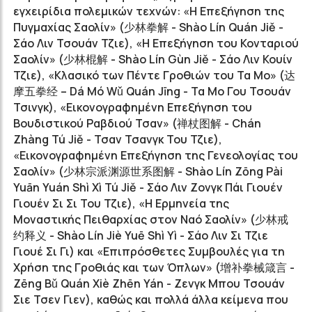
εγχειρίδια πολεμικών τεχνών: «Η Επεξήγηση της
Πυγμαχίας Σαολίν» (少林拳解 - Shào Lín Quán Jiě -
Σάο Λιν Τσουάν Τζιε), «Η Επεξήγηση του Κονταριού
Σαολίν» (少林棍解 - Shào Lín Gùn Jiě - Σάο Λιν Κουίν
Τζιε), «Κλασικό των Πέντε Γροθιών του Τα Μο» (达
摩五拳经 – Dá Mó Wǔ Quán Jīng - Τα Μο Γου Τσουάν
Τσινγκ), «Εικονογραφημένη Επεξήγηση του
Βουδιστικού Ραβδιού Τσαν» (禅杖图解 - Chán
Zhàng Tú Jiě - Τσαν Τσανγκ Του Τζιε),
«Εικονογραφημένη Επεξήγηση της Γενεολογίας του
Σαολίν» (少林宗派渊源世系图解 - Shào Lín Zōng Pài
Yuān Yuán Shì Xì Tú Jiě - Σάο Λιν Ζονγκ Πάι Γιουέν
Γιουέν Σι Σι Του Τζιε), «Η Ερμηνεία της
Μοναστικής Πειθαρχίας στον Ναό Σαολίν» (少林戒
约释义 - Shào Lín Jiè Yuē Shì Yì - Σάο Λιν Σι Τζιε
Γιουέ Σι Γι) και «Επιπρόσθετες Συμβουλές για τη
Χρήση της Γροθιάς και των Όπλων» (增补拳械箴言 -
Zēng Bǔ Quán Xiè Zhēn Yán - Ζενγκ Μπου Τσουάν
Σιε Τσεν Γιεν), καθώς και πολλά άλλα κείμενα που