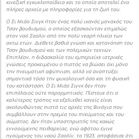
κινεζική εγκυκλοπαίδεια και το οποίο αποτελεί ένα
πλήρες αρχείο με πληροφορίες για τη ζωή του.
Ο Σι Μιάο Σινγκ ήταν ένας πολύ ικανός μοναχός του
Τσαν βουδισμού, ο οποίος εξασκούνταν επιμελώς
στον ναό Σαολίν από την πολύ νεαρή ηλικία των
οκτώ ετών. Διέθετε βαθιά γνώση και κατανόηση του
Τσαν βουδισμού και των πολεμικών τεχνών.
Επιπλέον, η διδασκαλία του εμπεριείχε ιατρικές
γνώσεις προκειμένου ο πιστός να βιώσει όχι μόνο
την πνευματική αφύπνιση, αλλά να αναπτύξει
σημαντικά τόσο την ψυχολογική όσο και τη φυσική
του κατάσταση. Ο Σι Μιάο Σιγνκ δεν ήταν
επιπόλαιος ούτε παρορμητικός. Πίστευε ότι ο
καλύτερος τρόπος να εξελιχθεί κανείς είναι
ακολουθώντας πιστά τις αρχές της Βινάγια που
συμβάλλουν στην ηρεμία του πνεύματος και του
σώματος. Δεν ήταν υποστηρικτής της κακώς
εννοούμενης πειθαρχίας, ενώ αφότου έγινε
ηγούμενος του ναού Σαολίν, το 1923, αποφάσισε ότι