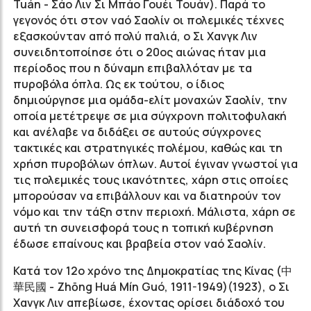
Tuán - Σάο Λιν Σι Μπάο Γουέι Τουάν). Παρά το
γεγονός ότι στον ναό Σαολίν οι πολεμικές τέχνες
εξασκούνταν από πολύ παλιά, ο Σι Χανγκ Λιν
συνειδητοποίησε ότι ο 20ος αιώνας ήταν μια
περίοδος που η δύναμη επιβαλλόταν με τα
πυροβόλα όπλα. Ως εκ τούτου, ο ίδιος
δημιούργησε μια ομάδα-ελίτ μοναχών Σαολίν, την
οποία μετέτρεψε σε μια σύγχρονη πολιτοφυλακή
και ανέλαβε να διδάξει σε αυτούς σύγχρονες
τακτικές και στρατηγικές πολέμου, καθώς και τη
χρήση πυροβόλων όπλων. Αυτοί έγιναν γνωστοί για
τις πολεμικές τους ικανότητες, χάρη στις οποίες
μπορούσαν να επιβάλλουν και να διατηρούν τον
νόμο και την τάξη στην περιοχή. Μάλιστα, χάρη σε
αυτή τη συνεισφορά τους η τοπική κυβέρνηση
έδωσε επαίνους και βραβεία στον ναό Σαολίν.
Κατά τον 12ο χρόνο της Δημοκρατίας της Κίνας (中
華民國 - Zhōng Huá Mín Guó, 1911-1949)(1923), ο Σι
Χανγκ Λιν απεβίωσε, έχοντας ορίσει διάδοχό του