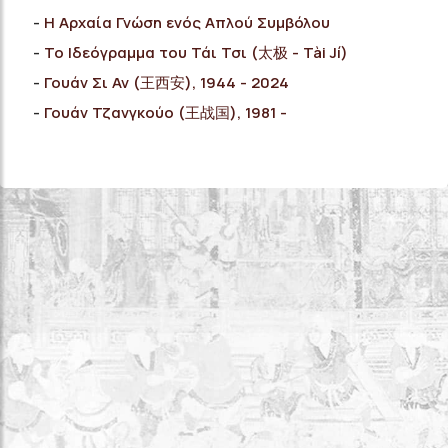
Η Αρχαία Γνώση ενός Απλού Συμβόλου
Το Ιδεόγραμμα του Τάι Τσι (太极 - Tài Jí)
Γουάν Σι Αν (王西安), 1944 - 2024
Γουάν Τζανγκούο (王战国), 1981 -