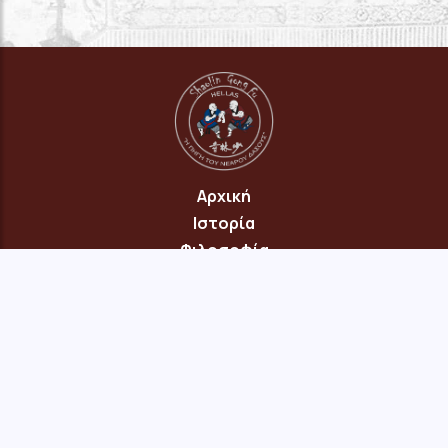
Αρχική
Ιστορία
Φιλοσοφία
Πρόγραμμα
Επικοινωνία
© 2026 Copyright: "Πηγή του Νεαρού Δάσους" Νέου Ηρακλείου