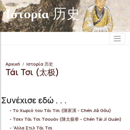
Iστορία 历史
Αρχική
Iστορία 历史
Τάι Τσι (太极)
Συνέχισε εδώ . . .
Το Χωριό του Τάι Τσι (陳家溝 - Chén Jiā Gōu)
Τσεν Τάι Τσι Τσουάν (陳太极拳 - Chén Tài Jí Quán)
'Αλλα Στιλ Τάι Τσι