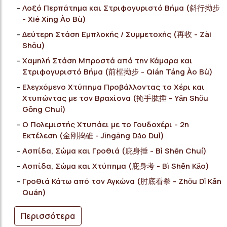
Λοξό Περπάτημα και Στριφογυριστό Βήμα (斜行拗步
- Xié Xíng Ào Bù)
Δεύτερη Στάση Εμπλοκής / Συμμετοχής (再收 - Ζài
Shōu)
Χαμηλή Στάση Μπροστά από την Κάμαρα και
Στριφογυριστό Βήμα (前樘拗步 - Qián Táng Ào Bù)
Ελεγχόμενο Χτύπημα Προβάλλοντας το Χέρι και
Χτυπώντας με τον Βραχίονα (掩手肱捶 - Yǎn Shǒu
Gōng Chuí)
Ο Πολεμιστής Χτυπάει με το Γουδοχέρι - 2η
Εκτέλεση (金刚捣碓 - Jīngāng Dǎo Duì)
Ασπίδα, Σώμα και Γροθιά (庇身捶 - Bì Shēn Chuí)
Ασπίδα, Σώμα και Χτύπημα (庇身考 - Bì Shēn Κǎo)
Γροθιά Κάτω από τον Αγκώνα (肘底看拳 - Zhǒu Dǐ Kān
Quán)
Περισσότερα