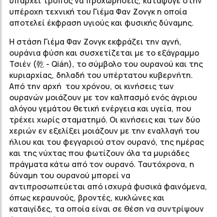
υπάρχει τρόπος να προχωρήσεις, κατάφυγε στην
υπέροχη τεχνική του Γιέμα Φαν Ζονγκ η οποία
αποτελεί έκφραση υγιούς και φυσικής δύναμης.
Η στάση Γιέμα Φαν Ζονγκ εκφράζει την αγνή,
ουράνια φύση και συσχετίζεται με το εξάγραμμο
Τσιέν (乾 - Qián), το σύμβολο του ουρανού και της
κυριαρχίας, δηλαδή του υπέρτατου κυβερνήτη.
Από την αρχή του χρόνου, οι κινήσεις των
ουρανών μοιάζουν με τον καλπασμό ενός άγριου
αλόγου γεμάτου θετική ενέργεια και υγεία, που
τρέχει χωρίς σταματημό. Οι κινήσεις και των δύο
χεριών εν εξελίξει μοιάζουν με την εναλλαγή του
ήλιου και του φεγγαριού στον ουρανό, της ημέρας
και της νύχτας που φωτίζουν όλα τα μυριάδες
πράγματα κάτω από τον ουρανό. Ταυτόχρονα, η
δύναμη του ουρανού μπορεί να
αντιπροσωπεύεται από ισχυρά φυσικά φαινόμενα,
όπως κεραυνούς, βροντές, κυκλώνες και
καταιγίδες, τα οποία είναι σε θέση να συντρίψουν