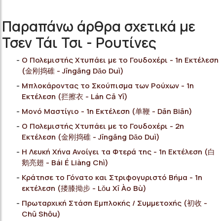
Παραπάνω άρθρα σχετικά με
Τσεν Τάι Τσι - Ρουτίνες
Ο Πολεμιστής Χτυπάει με το Γουδοχέρι - 1η Εκτέλεση
(金刚捣碓 - Jīngāng Dǎo Duì)
Μπλοκάροντας το Σκούπισμα των Ρούχων - 1η
Εκτέλεση (拦擦衣 - Lán Cā Yī)
Μονό Μαστίγιο - 1η Εκτέλεση (单鞭 - Dān Biān)
Ο Πολεμιστής Χτυπάει με το Γουδοχέρι - 2η
Εκτέλεση (金刚捣碓 - Jīngāng Dǎo Duì)
Η Λευκή Χήνα Ανοίγει τα Φτερά της - 1η Εκτέλεση (白
鹅亮翅 - Bái É Liàng Chì)
Κράτησε το Γόνατο και Στριφογυριστό Βήμα - 1η
εκτέλεση (搂膝拗步 - Lǒu Xī Ào Bù)
Πρωταρχική Στάση Εμπλοκής / Συμμετοχής (初收 -
Chū Shōu)