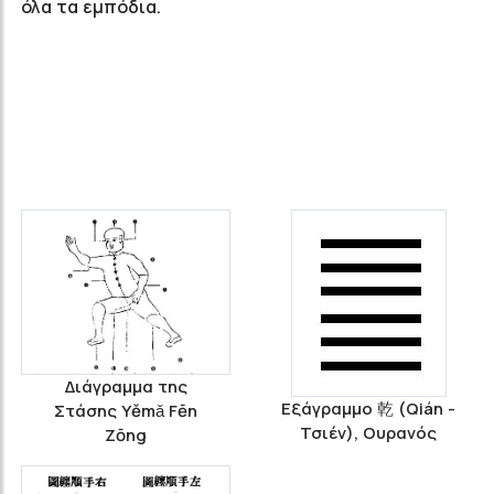
όλα τα εμπόδια.
Διάγραμμα της
Εξάγραμμο 乾 (Qián -
Στάσης Υěmǎ Fēn
Τσιέν), Ουρανός
Zōng