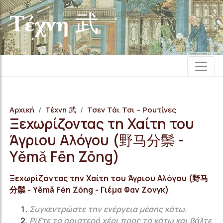
Τέχνη 武
Αρχική
Τέχνη 武
Τσεν Τάι Τσι - Ρουτίνες
Ξεχωρίζοντας τη Χαίτη του
Άγριου Αλόγου (野马分鬃 -
Υěmǎ Fēn Zōng)
Ξεχωρίζοντας την Χαίτη του Άγριου Αλόγου (野马
分鬃 - Υěmǎ Fēn Zōng - Γιέμα Φαν Ζονγκ)
Συγκεντρώστε την ενέργεια μέσης κάτω.
Ρίξτε το αριστερό χέρι προς τα κάτω και βάλτε