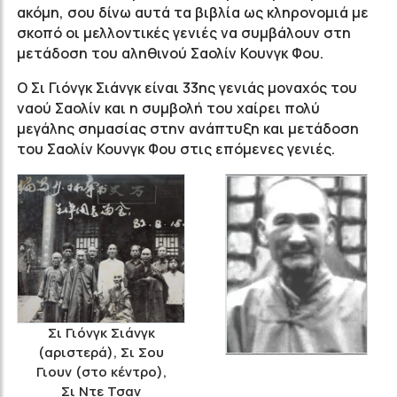
ακόμη, σου δίνω αυτά τα βιβλία ως κληρονομιά με
σκοπό οι μελλοντικές γενιές να συμβάλουν στη
μετάδοση του αληθινού Σαολίν Κουνγκ Φου.
Ο Σι Γιόνγκ Σιάνγκ είναι 33ης γενιάς μοναχός του
ναού Σαολίν και η συμβολή του χαίρει πολύ
μεγάλης σημασίας στην ανάπτυξη και μετάδοση
του Σαολίν Κουνγκ Φου στις επόμενες γενιές.
Σι Γιόνγκ Σιάνγκ
(αριστερά), Σι Σου
Γιουν (στο κέντρο),
Σι Ντε Τσαν