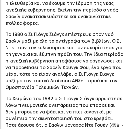
η ελευθερία και να έχουμε την ίδρυση της νέας
κινεζικής κυβέρνησης. Εκείνη την περίοδο ο ναός
Σαολίν ανακατασκευάστηκε και ανακαινίστηκε
πολλές φορές.
Το 1980 ο Σι Γιόνγκ Σιάνγκ επέστρεψε στον ναό
Σαολίν μαζί με όλα τα αντίγραφα των βιβλίων. Ο Σι
Ντε Τσαν τον καλωσόρισε και τον ευχαρίστησε για
τη γενναία και έξυπνη πράξη του. Την ίδια περίοδο
η κινεζική κυβέρνηση αποφάσισε να οργανώσει και
να προωθήσει το Σαολίν Κουνγκ Φου, ένα έργο που
μέχρι τότε το είχαν αναλάβει ο Σι Γιονγκ Σιανγκ
μαζί με την τοπική Διοίκηση Αθλητισμού και την
Ομοσπονδία Πολεμικών Τεχνών.
Το Χειμώνα του 1982 ο Σι Γιόνγκ Σιάνγκ αρρώστησε
λόγω πνευμονικής ανεπάρκειας που έπασχε και
δεν μπορούσε να φάει και να πιει κανονικά, με
συνέπεια την ακινητοποίησή του στο κρεβάτι.
Τότε άκουσε ότι ο Σαολίν μοναχός Ντε Γουέν (德文 -