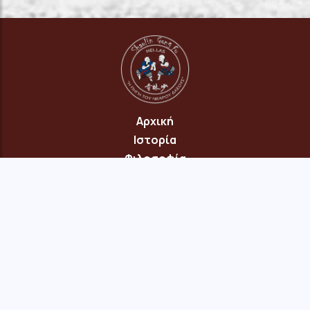
Αρχική
Ιστορία
Φιλοσοφία
Πρόγραμμα
Επικοινωνία
© 2026 Copyright: "Πηγή του Νεαρού Δάσους" Νέου Ηρακλείου
Αττικής · site:
menepet