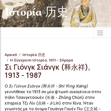
Iστορία 历史
Αρχική
Iστορία 历史
Η Σύγχρονη Ιστορία, 1911 - Σήμερα
Σι Γιόνγκ Σιάνγκ (释永祥),
1913 - 1987
Ο
Σι Γιόνγκ Σιάνγκ (释永祥 - Shì Yǒng Xiáng)
γεννήθηκε το 1913 σε μία φτωχή οικογένεια στην
πόλη Τσανγκτσουέν (长春 - Zhǎng Chūn) στην
επαρχία Τζι Λίν (吉林 - Jí Lín) στην Κίνα. Ήταν
γνωστός με το όνομα Γουάνγκ Γουέν Πιν (王文斌 -