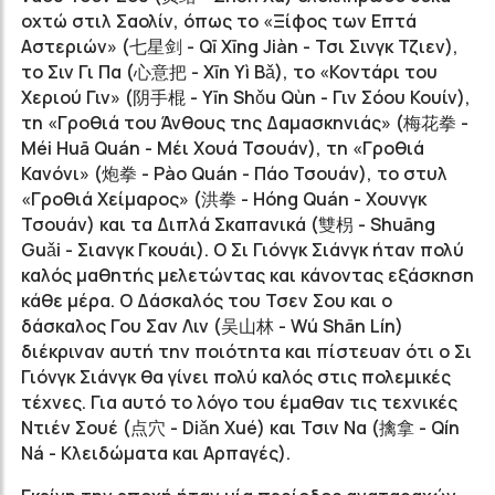
οχτώ στιλ Σαολίν, όπως το «Ξίφος των Επτά
Αστεριών» (七星剑 - Qī Xīng Jiàn - Τσι Σινγκ Τζιεν),
το Σιν Γι Πα (心意把 - Xīn Yì Bǎ), το «Κοντάρι του
Χεριού Γιν» (阴手棍 - Yīn Shǒu Qùn - Γιν Σόου Κουίν),
τη «Γροθιά του Άνθους της Δαμασκηνιάς» (梅花拳 -
Méi Huā Quán - Μέι Χουά Τσουάν), τη «Γροθιά
Κανόνι» (炮拳 - Pào Quán - Πάο Τσουάν), το στυλ
«Γροθιά Χείμαρος» (洪拳 - Hóng Quán - Χουνγκ
Τσουάν) και τα Διπλά Σκαπανικά (雙枴 - Shuāng
Guǎi - Σιανγκ Γκουάι). Ο Σι Γιόνγκ Σιάνγκ ήταν πολύ
καλός μαθητής μελετώντας και κάνοντας εξάσκηση
κάθε μέρα. Ο Δάσκαλός του Τσεν Σου και ο
δάσκαλος Γου Σαν Λιν (吴山林 - Wú Shān Lín)
διέκριναν αυτή την ποιότητα και πίστευαν ότι ο Σι
Γιόνγκ Σιάνγκ θα γίνει πολύ καλός στις πολεμικές
τέχνες. Για αυτό το λόγο του έμαθαν τις τεχνικές
Ντιέν Σουέ (点穴 - Diǎn Xué) και Τσιν Να (擒拿 - Qín
Ná - Κλειδώματα και Αρπαγές).