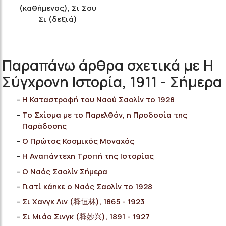
(καθήμενος), Σι Σου
Σι (δεξιά)
Παραπάνω άρθρα σχετικά με Η
Σύγχρονη Ιστορία, 1911 - Σήμερα
Η Καταστροφή του Nαού Σαολίν το 1928
Το Σχίσμα με το Παρελθόν, η Προδοσία της
Παράδοσης
Ο Πρώτος Κοσμικός Μοναχός
Η Αναπάντεχη Τροπή της Ιστορίας
Ο Ναός Σαολίν Σήμερα
Γιατί κάηκε ο Ναός Σαολίν το 1928
Σι Χανγκ Λιν (释恒林), 1865 - 1923
Σι Μιάο Σινγκ (释妙兴), 1891 - 1927