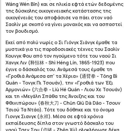
Wáng Wén Bīn) και σε ηλικία εφτά ετών δεδομένης
της δύσκολης οικογενειακής κατάστασης της
οικογένειάς του αποφάσισε να πάει στον ναό
Σαολίν με σκοπό να γίνει μοναχός και να ασπαστεί
τον βουδισμό.
Εκεί από πολύ νωρίς o Σι Γιόνγκ Σιάνγκ έμαθε τα
μυστικά για τις παραδοσιακές τέχνες του Σαολίν
Κουνγκ Φου από τον ηγούμενο τότε του ναού Σι
Χανγκ Λιν (释恒林 - Shì Héng Lín, 1865-1923) που
έγινε ο δάσκαλός του. Ανάμεσά τους έμαθε τη
«Γροθιά Ανάμεσα απ' τα Χέρια» (通臂拳 - Tōng Bì
Quán - Τονγκ Πι Τσουάν), την «Γροθιά των Έξι
Αρμονιών» (六合拳 - Liù Hé Quán - Λιου Χε Τσουάν)
και τη «Μεγάλη Σπάθα της Άνοιξης και του
Φθινιπώρου» (春秋大刀 - Chūn Qiū Dà Dāo - Τσουν
Τσιού Τα Ντάο). Τότε του δόθηκε και το όνομα
Γιονγκ Σιανγκ (永祥). Μέσα σε εφτά χρόνια
εκπαίδευσης δίπλα στον γνωστό δάσκαλο του
ναού Τσεν Σου (贞绪 - Zhēn Xù) ολοκλήρωσε δέκα