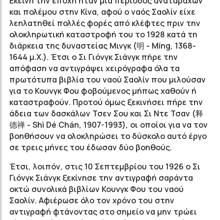
Εκείνη την εποχή ήταν μία περίοδος αναταραχών
και πολέμου στην Κίνα, αφού ο ναός Σαολίν είχε
λεηλατηθεί πολλές φορές από κλέφτες πριν την
ολοκληρωτική καταστροφή του το 1928 κατά τη
διάρκεια της δυναστείας Μινγκ (明 - Míng, 1368-
1644 μ.Χ.). Έτσι ο Σι Γιόνγκ Σιάνγκ πήρε την
απόφαση να αντιγράψει χειρόγραφα όλα τα
πρωτότυπα βιβλία του ναού Σαολίν που μιλούσαν
για το Κουνγκ Φου φοβούμενος μήπως χαθούν ή
καταστραφούν. Προτού όμως ξεκινήσει πήρε την
άδεια των δασκάλων Τσεν Σου και Σι Ντε Τσαν (释
德禅 - Shì Dé Chán, 1907-1993), οι οποίοι για να τον
βοηθήσουν να ολοκληρώσει το δύσκολο αυτό έργο
σε τρεις μήνες του έδωσαν δύο βοηθούς.
Έτσι, λοιπόν, στις 10 Σεπτεμβρίου του 1926 ο Σι
Γιόνγκ Σιάνγκ ξεκίνησε την αντιγραφή σαράντα
οκτώ συνολικά βιβλίων Κουνγκ Φου του ναού
Σαολίν. Αφιέρωσε όλο τον χρόνο του στην
αντιγραφή φτάνοντας στο σημείο να μην τρώει