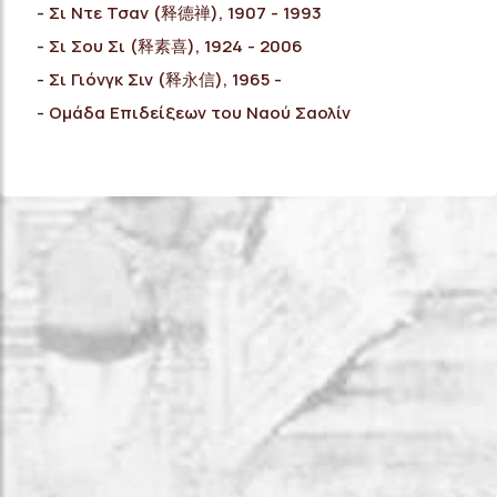
Σι Ντε Τσαν (释德禅), 1907 - 1993
Σι Σου Σι (释素喜), 1924 - 2006
Σι Γιόνγκ Σιν (释永信), 1965 -
Ομάδα Επιδείξεων του Ναού Σαολίν