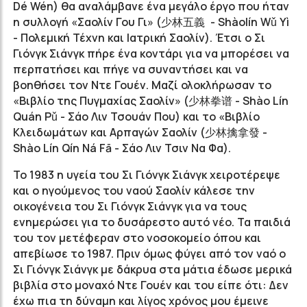
Dé Wén) θα αναλάμβανε ένα μεγάλο έργο που ήταν
η συλλογή «Σαολίν Γου Γι» (少林五義 - Shàolín Wǔ Yì
- Πολεμική Τέχνη και Ιατρική Σαολίν). Έτσι ο Σι
Γιόνγκ Σιάνγκ πήρε ένα κοντάρι για να μπορέσει να
περπατήσει και πήγε να συναντήσει και να
βοηθήσει τον Ντε Γουέν. Μαζί ολοκλήρωσαν το
«Βιβλίο της Πυγμαχίας Σαολίν» (少林拳谱 - Shào Lín
Quán Pǔ - Σάο Λιν Τσουάν Που) και το «Βιβλίο
Κλειδωμάτων και Αρπαγών Σαολίν (少林擒拿發 -
Shào Lín Qín Ná Fā - Σάο Λιν Τσιν Να Φα).
Το 1983 η υγεία του Σι Γιόνγκ Σιάνγκ χειροτέρεψε
και ο ηγούμενος του ναού Σαολίν κάλεσε την
οικογένεια του Σι Γιόνγκ Σιάνγκ για να τους
ενημερώσει για το δυσάρεστο αυτό νέο. Τα παιδιά
του τον μετέφεραν στο νοσοκομείο όπου και
απεβίωσε το 1987. Πριν όμως φύγει από τον ναό ο
Σι Γιόνγκ Σιάνγκ με δάκρυα στα μάτια έδωσε μερικά
βιβλία στο μοναχό Ντε Γουέν και του είπε ότι: Δεν
έχω πια τη δύναμη και λίγος χρόνος μου έμεινε