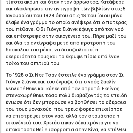
τίποτα ακόμη και όταν ήταν άρρωστος. Κατάφερε
και ολοκλήρωσε την αντιγραφή των βιβλίων στις 5
Ιανουαρίου του 1928 όπου στις 18 του ίδιου μήνα
έλαβε ένα γράμμα το οποίο ανέφερε ότι ο πατέρας
του πέθανε. Ο Σι Γιόνγκ Σιάνγκ έφυγε από τον ναό
και επέστρεψε στην οικογένειά του. Πήρε μαζί του
και όλα τα αντίγραφα μετά από προτροπή του
δασκάλου του μέχρι να διασφαλιστεί η
ακεραιότητά τους και τα έκρυψε πίσω από έναν
τοίχο του σπιτιού του.
Το 1928 ο Σι Ντε Τσαν έστειλε ένα γράμμα στον Σι
Γιόνγκ Σιάνγκ και του έγραφε ότι ο ναός Σαολίν
λεηλατήθηκε και κάηκε από τον στρατό. Εκείνος
στενοχωρήθηκε τόσο πολύ διαβάζοντάς το επειδή
ένιωσε ότι δεν μπορούσε να βοηθήσει τα αδέρφια
του τους μοναχούς, που τρεις φορές επιχείρησε
να επιστρέψει στον ναό, αλλά τον σταμάτησε η
οικογένειά του. Χρειάστηκαν δέκα χρόνια για να
αποκατασταθεί η ισορροπία στην Κίνα, να επέλθει