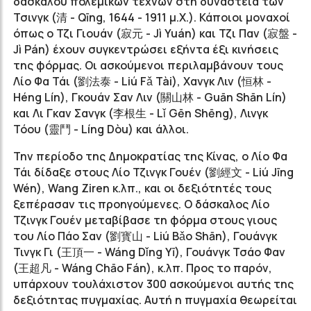
δασκάλου πολεμικών τεχνών στη δυναστεία των
Τσινγκ (清 - Qīng, 1644 - 1911 μ.Χ.). Κάποιοι μοναχοί
όπως ο Τζι Γιουάν (寂元 - Jì Yuán) και Τζι Παν (寂盤 -
Jì Pán) έχουν συγκεντρώσει εξήντα έξι κινήσεις
της φόρμας. Οι ασκούμενοι περιλαμβάνουν τους
Λίο Φα Τάι (劉法泰 - Liú Fǎ Tài), Χανγκ Λιν (恒林 -
Héng Lín), Γκουάν Σαν Λιν (關山林 - Guān Shān Lín)
και Λι Γκαν Σανγκ (李根生 - Lǐ Gēn Shēng), Λινγκ
Τόου (靈鬥 - Líng Dòu) και άλλοι.
Την περίοδο της Δημοκρατίας της Κίνας, ο Λίο Φα
Τάι δίδαξε στους Λίο Τζινγκ Γουέν (劉經文 - Liú Jīng
Wén), Wang Ziren κ.λπ., και οι δεξιότητές τους
ξεπέρασαν τις προηγούμενες. O δάσκαλος Λίο
Τζινγκ Γουέν μεταβίβασε τη φόρμα στους γιους
του Λίο Πάο Σαν (劉寳山 - Liú Bǎo Shān), Γουάνγκ
Τινγκ Γι (王頂一 - Wáng Dǐng Yī), Γουάνγκ Τσάο Φαν
(王超凡 - Wáng Chāo Fán), κ.λπ. Προς το παρόν,
υπάρχουν τουλάχιστον 300 ασκούμενοι αυτής της
δεξιότητας πυγμαχίας. Αυτή η πυγμαχία θεωρείται