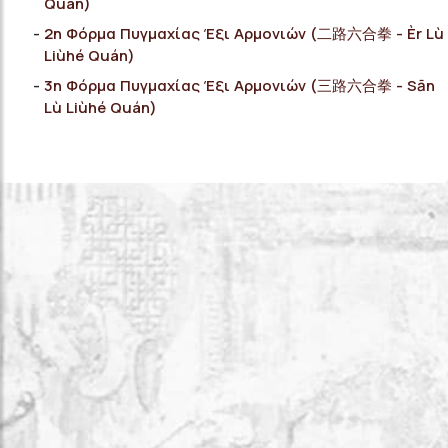
Quán)
2η Φόρμα Πυγμαχίας Έξι Αρμονιών (二路六合拳 - Èr Lù
Liùhé Quán)
3η Φόρμα Πυγμαχίας Έξι Αρμονιών (三路六合拳 - Sān
Lù Liùhé Quán)