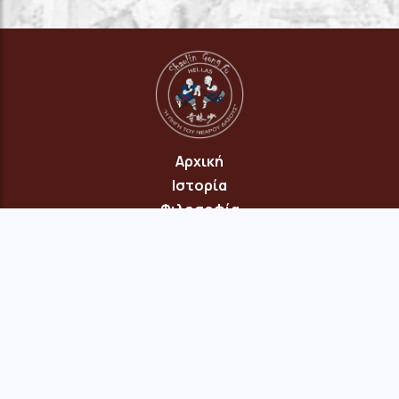
Αρχική
Ιστορία
Φιλοσοφία
Πρόγραμμα
Επικοινωνία
© 2026 Copyright: "Πηγή του Νεαρού Δάσους" Νέου Ηρακλείου