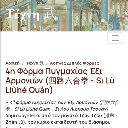
Τέχνη 武
Αρχική
Τέχνη 武
Άοπλες Διπλές Φόρμες
4η Φόρμα Πυγμαχίας Έξι
Αρμονιών (四路六合拳 - Sì Lù
Liùhé Quán)
η
Η
4
φόρμα Πυγμαχίας των Έξι Αρμονιών (四路六合
拳 - Sì Lù Liùhé Quán - Σι Λου Λιοχούα Τσουάν)
δημιουργήθηκε από τον μοναχό Τζαν Τζου (湛舉 -
Zhàn Jǔ), τον κύριο εκπαιδευτή του διάσημου