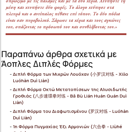
σπρώξιμο με τις παλάμες και με τα δύο χέρια. Χτυπήστε τη
μέση και χτυπήστε δύο φορές. Το άλογο χτύπησε στα
πλευρά και ο αντίπαλος πέθανε επί τόπου. Το δύο πόδια
είναι σαν πυροβολικό. Σάρωσε τα χέρια και τους αγκώνες
του, σπάζοντας το πρόσωπό του και συνθλίβοντας τον.»
Παραπάνω άρθρα σχετικά με
Άοπλες Διπλές Φόρμες
Διπλή Φόρμα των Μικρών Λουόχαν (小罗汉对练 - Xiǎo
Luóhàn Duì Liàn)
Διπλή Φόρμα Οκτώ Μετατοπίσεων της Αλυσιδωτής
Γροθιάς (八步連環拳对练 - Bā Bù Lián Huán Quán Duì
Liàn)
Διπλή Φόρμα του Διαφωτισμένου (罗汉对练 - Luóhàn
Duì Liàn)
1η Φόρμα Πυγμαχίας Έξι Αρμονιών (六合拳 - Liùhé