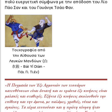
πολύ ευεργετική σύμφωνα με την απόδοση του Λίο
Πάο Σαν και του Γουάνγκ Τσάο Φαν.
Τοιχογραφία από
την Αίθουσα των
Λευκών Μανδύων (白
衣殿 - Bái Yī Diàn -
Πάι Γι Τιέν)
«Η Πυγμαχία των Έξι Αρμονιών των τεσσάρων
κατευθύνσεων είναι δυνατή και οι τριάντα έξι κινήσεις είναι
μαλακές και σταθερές. Εξήντα έξι κινήσεις ακολουθούν την
επίθεση και την άμυνα, με παλάμες, γροθιές, νύχια και
αγκώνες. Τα χέρια χτυπούσαν και η πρώτη κίνηση ήταν