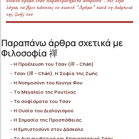
σωστό δρόμο έναν παραστρατημένο άνθρωπο". Με λίγα
λόγια, να βρει κάποιος το σωστό "Δρόμο" κατά τη διάρκεια
της ζωής του
Παραπάνω άρθρα σχετικά με
Φιλοσοφία 禪
Η Προέλευση του Τσαν (禪 - Chán)
Τσαν (禪 - Chán), Η Σοφία της Ζωής
H Νοημοσύνη του Κουνγκ Φου
Tο Μεγαλείο της Ρουτίνας
Τα σοφίσματα του Τσαν
H Ουσία του Διαλογισμού
H Σημασία της Προσπάθειας
Η Εμπιστοσύνη στον Δάσκαλο
Το Αντισυμβατικό και Επαναστατικό Τσαν