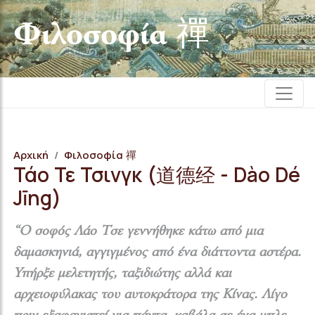
Φιλοσοφία 禪
Αρχική
Φιλοσοφία 禪
Τάο Τε Τσινγκ (道德经 - Dào Dé
Jīng)
“Ο σοφός Λάο Τσε γεννήθηκε κάτω από μια
δαμασκηνιά, αγγιγμένος από ένα διάττοντα αστέρα.
Υπήρξε μελετητής, ταξιδιώτης αλλά και
αρχειοφύλακας του αυτοκράτορα της Κίνας. Λίγο