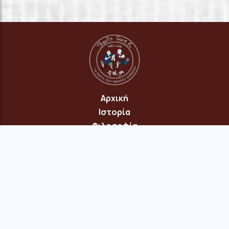
Αρχική
Ιστορία
Φιλοσοφία
Πρόγραμμα
Επικοινωνία
© 2026 Copyright: "Πηγή του Νεαρού Δάσους" Νέου Ηρακλείου