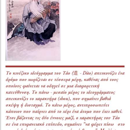
Το κινέζικο ιδεόγραμμα του Τάο (道 - Dào) απεικονίζει ένα
δρόμο που χωρίζεται σε τέσσερα μέρη, καθένας από τους
οποίους φαίνεται να οδηγεί σε μια διαφορετική
κατεύθυνση. Το πάνω - μεσαίο μέρος το ιδεογράμματος
απεικονίζει το χαρακτήρα (shou), που σημαίνει βαθιά
σκέψη ή δισταγμό. Το κάτω μέρος, αντιπροσωπεύει
κάποιον που παίρνει από το χέρι ένα άτομο που έχει χαθεί.
Έτσι βάζοντας τις δύο έννοιες μαζί, ο χαρακτήρας του Τάο
σε ένα επιφανειακό επίπεδο, σημαίνει "να φέρει πίσω στο