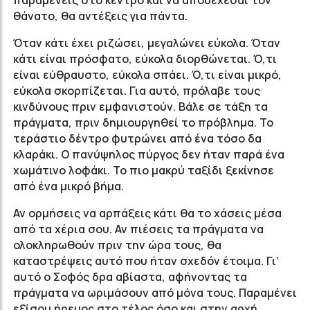
παραμένεις στο κέντρο και να αποδέχεσαι τον
θάνατο, θα αντέξεις για πάντα.
Όταν κάτι έχει ριζώσει, μεγαλώνει εύκολα. Όταν
κάτι είναι πρόσφατο, εύκολα διορθώνεται. Ό,τι
είναι εύθραυστο, εύκολα σπάει. Ό,τι είναι μικρό,
εύκολα σκορπίζεται. Για αυτό, πρόλαβε τους
κινδύνους πριν εμφανιστούν. Βάλε σε τάξη τα
πράγματα, πριν δημιουργηθεί το πρόβλημα. Το
τεράστιο δέντρο φυτρώνει από ένα τόσο δα
κλαράκι. Ο πανύψηλος πύργος δεν ήταν παρά ένα
χωμάτινο λοφάκι. Το πιο μακρύ ταξίδι ξεκίνησε
από ένα μικρό βήμα.
Αν ορμήσεις να αρπάξεις κάτι θα το χάσεις μέσα
από τα χέρια σου. Αν πιέσεις τα πράγματα να
ολοκληρωθούν πριν την ώρα τους, θα
καταστρέψεις αυτό που ήταν σχεδόν έτοιμα. Γι’
αυτό ο Σοφός δρα αβίαστα, αφήνοντας τα
πράγματα να ωριμάσουν από μόνα τους. Παραμένει
εξίσου ήρεμος στο τέλος όσο και στην αρχή.