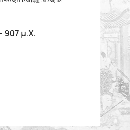
Ο τίτλος Σι Τζου (寺主 - Sì Zhǔ) θα
 907 μ.Χ.