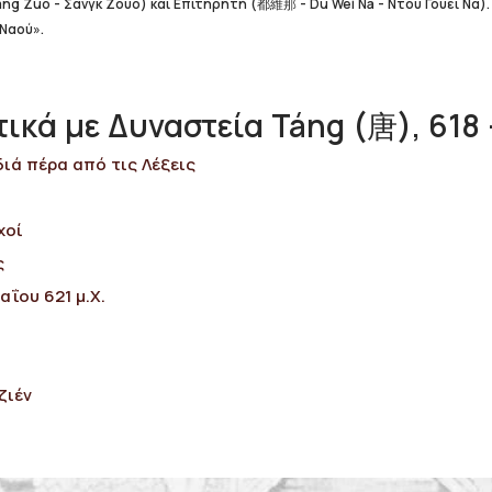
g Zuò - Σανγκ Ζουό) και Επιτηρητή (都維那 - Dù Wéi Nà - Ντου Γουέι Να). 
Ναού».
κά με Δυναστεία Táng (唐), 618 -
διά πέρα από τις Λέξεις
χοί
ς
αΐου 621 μ.Χ.
ζιέν