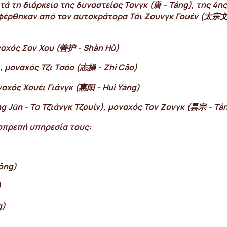
ατά τη διάρκεια της δυναστείας Τανγκ (唐 - Táng), της 4η
φέρθηκαν από τον αυτοκράτορα Τάι Ζουνγκ Γουέν (太宗文 - 
αχός Σαν Χου (善护 - Shàn Hù)
), μοναχός Τζι Τσάο (志操 - Zhì Cāo)
αχός Χουέι Γιάνγκ (惠阳 - Huì Yáng)
 Jūn - Τα Τζιάνγκ Τζουίν), μοναχός Ταν Zονγκ (昙宗 - Tá
οπρεπή υπηρεσία τους:
ōng)
)
g)