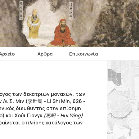
Αρχείο
Άρθρα
Επικοινωνία
άλογος των δεκατριών μοναχών, των
ι Σι Mιν (李世民 - Lǐ Shì Mín, 626 -
γενικός διευθυντής στην επίσημη
) και Χούι Γιανγκ
(惠阳 - Huì Yáng)
 φαίνεται ο πλήρης κατάλογος των