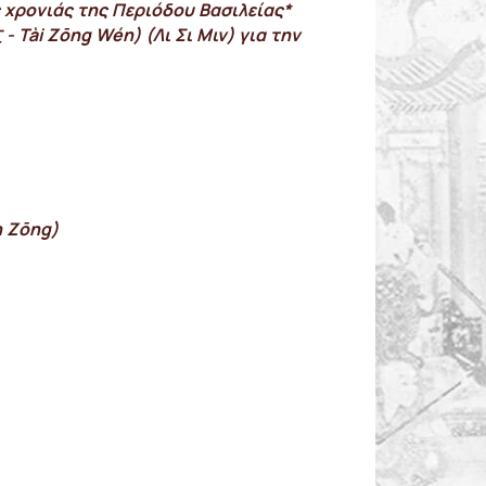
ς χρονιάς της Περιόδου Βασιλείας*
Tài Zōng Wén) (Λι Σι Mιν) για την
n Zōng)