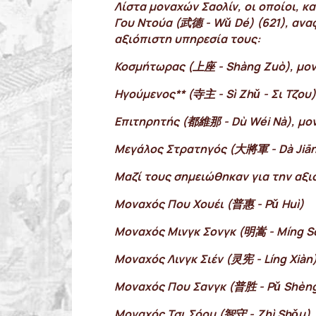
Λίστα μοναχών Σαολίν, οι οποίοι, κ
Γου Ντούα (武德 - Wǔ Dé) (621), ανα
αξιόπιστη υπηρεσία τους:
Κοσμήτωρας (上座 - Shàng Zuò), μον
Ηγούμενος** (寺主 - Sì Zhǔ - Σι Τζου
Επιτηρητής (都維那 - Dù Wéi Nà), μον
Μεγάλος Στρατηγός (大將軍 - Dà Jiāng
Μαζί τους σημειώθηκαν για την αξι
Μοναχός Που Χουέι (普惠 - Pǔ Huì)
Μοναχός Μινγκ Σονγκ (明嵩 - Míng S
Μοναχός Λινγκ Σιέν (灵宪 - Líng Xiàn
Μοναχός Που Σανγκ (普胜 - Pǔ Shèn
Μοναχός Τσι Σόου (智守 - Zhì Shǒu)