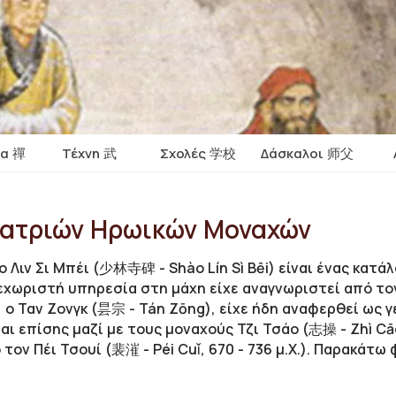
ία 禪
Τέχνη 武
Σχολές 学校
Δάσκαλοι 师父
κατριών Ηρωικών Μοναχών
ο Λιν Σι Μπέι (少林寺碑 - Shào Lín Sì Bēi) είναι ένας κατ
χωριστή υπηρεσία στη μάχη είχε αναγνωριστεί από τον Λ
, ο Ταν Zονγκ (昙宗 - Tán Zōng), είχε ήδη αναφερθεί ως 
αι επίσης μαζί με τους μοναχούς Τζι Τσάο (志操 - Zhì Cāo
ον Πέι Τσουί (裴漼 - Péi Cuǐ, 670 - 736 μ.Χ.). Παρακάτω