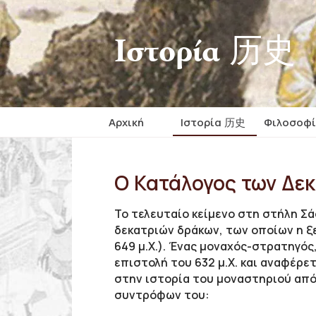
Iστορία 历史
Αρχική
Iστορία 历史
Φιλοσοφ
Ο Κατάλογος των Δε
Το τελευταίο κείμενο στη στήλη Σά
δεκατριών δράκων, των οποίων η ξε
649 μ.Χ.). Ένας μοναχός-στρατηγός
επιστολή του 632 μ.Χ. και αναφέρετ
στην ιστορία του μοναστηριού από τ
συντρόφων του: