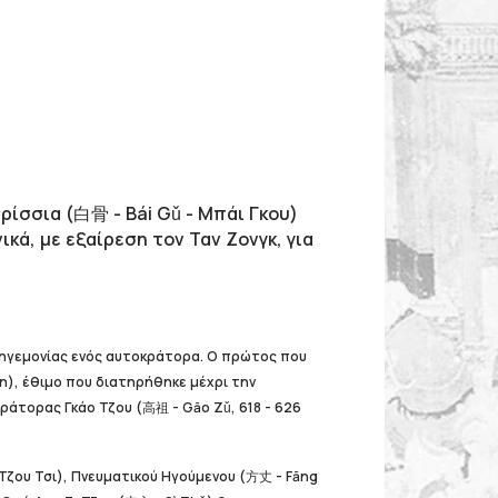
ρίσσια (白骨 - Bái Gǔ - Μπάι Γκου)
κά, με εξαίρεση τον Ταν Zονγκ, για
ς ηγεμονίας ενός αυτοκράτορα. Ο πρώτος που
àn), έθιμο που διατηρήθηκε μέχρι την
οκράτορας Γκάο Τζου (高祖 - Gāo Zǔ, 618 - 626
- Τζου Τσι), Πνευματικού Ηγούμενου (方丈 - Fāng