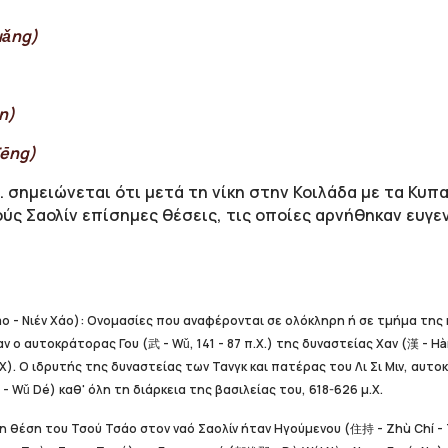
uǎng)
n)
Fēng)
. σημειώνεται ότι μετά τη νίκη στην Κοιλάδα με τα Κυπα
 Σαολίν επίσημες θέσεις, τις οποίες αρνήθηκαν ευγενι
ào - Νιέν Χάο): Ονομασίες που αναφέρονται σε ολόκληρη ή σε τμήμα τη
ο αυτοκράτορας Γου (武 - Wǔ, 141 - 87 π.Χ.) της δυναστείας Χαν (漢 - H
Χ). Ο ιδρυτής της δυναστείας των Τανγκ και πατέρας του Λι Σι Μιν, αυτ
- Wǔ Dé) καθ' όλη τη διάρκεια της βασιλείας του, 618-626 μ.Χ.
, η θέση του Τσού Τσάο στον ναό Σαολίν ήταν Ηγούμενου (住持 - Zhù Chí 