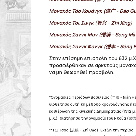
Μοναχός Τάο Κουάνγκ (道广 - Dào G
Μοναχός Τσι Σινγκ (智兴 - Zhì Xìng)
Μοναχός Σανγκ Μαν (僧满 - Sēng Mǎ
Μοναχός Σανγκ Φανγκ (僧丰 - Sēng 
Στην επίσημη επιστολή του 632 μ.Χ
προσφέρθηκαν σε αρκετούς μοναχούς
να μη θεωρηθεί προσβολή.
*Ονομασίες Περιόδων Βασιλείας (年號 - Nián H
υιοθέτησε αυτή τη μέθοδο χρονολόγησης ήταν 
καθιέρωση της Κινεζικής Δημοκρατίας (1912 μ.
μ.Χ.), διατήρησε την ονομασία Γου Ντούα (武德 
**Τζι Τσάο (志操 - Zhì Cāo): Εκείνη την περίδο