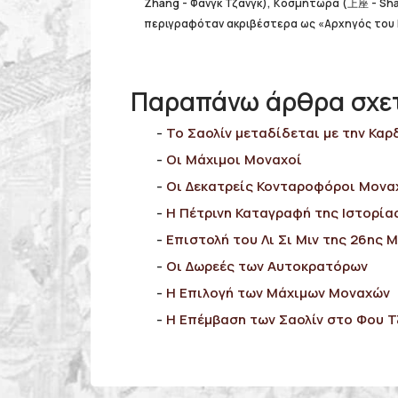
Zhàng - Φανγκ Τζανγκ), Κοσμήτωρα (上座 - Shàn
περιγραφόταν ακριβέστερα ως «Αρχηγός του 
Παραπάνω άρθρα σχετι
Το Σαολίν μεταδίδεται με την Καρ
Οι Μάχιμοι Μοναχοί
Οι Δεκατρείς Κονταροφόροι Μονα
Η Πέτρινη Καταγραφή της Ιστορία
Επιστολή του Λι Σι Mιν της 26ης Μ
Οι Δωρεές των Αυτοκρατόρων
Η Επιλογή των Μάχιμων Μοναχών
Η Eπέμβαση των Σαολίν στο Φου Τ