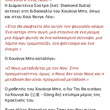
Η Διαμαντένια Σούτρα (λατ: Diamond Sutra)
αντηχεί στη διδασκαλία του Χουάνγκ Μπο, όπως
και στου Χούι Νενγκ. Λέει:
«Έτσι θα σκεφτείτε όλο αυτόν τον φευγαλέο κόσμο:
Ένα αστέρι στην αυγή, μια σταγόνα σε ένα ρεύμα,
μια λάμψη φωτός σε ένα καλοκαιρινό σύννεφο, μια
λάμπα που τρεμοπαίζει, ένα φάντασμα και ένα
όνειρο.»
Ο Χουάνγκ Μπο καταλήγει:
«Ο Νους μεταδίδεται με τον Νου. Στην
πραγματικότητα, όμως, ο Νους δεν είναι Νους και η
μετάδοση δεν είναι πραγματικά μετάδοση.»
Ο μαθητής του Χουάνγκ Μπο, ο Λιν Τσι θα εισάγει
τα Κουνγκ Αν (公案 - Gōng Àn) επίσημα μέρος της
πρακτικής του.
Ένας άλλος δάσκαλος του Τσαν του 9ου αιώνα