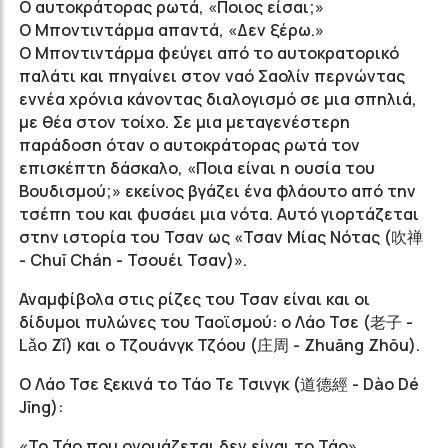
Ο αυτοκράτορας ρωτά, «Ποιος είσαι;»
Ο Μποντιντάρμα απαντά, «Δεν ξέρω.»
Ο Μποντιντάρμα φεύγει από το αυτοκρατορικό
παλάτι και πηγαίνει στον ναό Σαολίν περνώντας
εννέα χρόνια κάνοντας διαλογισμό σε μια σπηλιά,
με θέα στον τοίχο. Σε μια μεταγενέστερη
παράδοση όταν ο αυτοκράτορας ρωτά τον
επισκέπτη δάσκαλο, «Ποια είναι η ουσία του
Βουδισμού;» εκείνος βγάζει ένα φλάουτο από την
τσέπη του και φυσάει μια νότα. Αυτό γιορτάζεται
στην ιστορία του Τσαν ως «Τσαν Μίας Νότας (吹禅
-
Chuī
Chán - Τσουέι Τσαν)
».
Αναμφίβολα στις ρίζες του Τσαν είναι και οι
δίδυμοι πυλώνες του Ταοϊσμού: ο Λάο Τσε (老子 -
Lǎo Zǐ) και o Τζουάνγκ Τζόου (庄周 - Zhuāng Zhōu).
Ο Λάο Τσε ξεκινά το Τάο Τε Τσινγκ (道德經 - Dào Dé
Jīng):
«Το Τάο που ονομάζεται δεν είναι το Τάο».