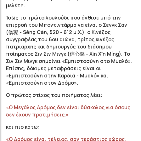
μελέτη.
Ίσως το πρώτο λουλούδι που άνθισε υπό την
επιρροή του Μποντιντάρμα να είναι ο Σενγκ Σαν
(僧璨 - Sēng Càn, 520 - 612 μ.Χ.), ο Κινέζος
συγγραφέας του 6ου αιώνα, τρίτος κινέζος
πατριάρχης και δημιουργός του διάσημου
ποίηματος Σιν Σιν Μινγκ (信心銘 - Χìn Χīn Μíng). Το
Σιν Σιν Μινγκ σημαίνει «Εμπιστοσύνη στο Μυαλό».
Επίσης, δόκιμες μεταφράσεις είναι οι
«Εμπιστοσύνη στην Καρδιά - Μυαλό» και
«Εμπιστοσύνη στον Δρόμο».
Ο πρώτος στίχος του ποιήματος λέει:
«Ο Μεγάλος Δρόμος δεν είναι δύσκολος για όσους
δεν έχουν προτιμήσεις.»
και πιο κάτω:
«Ο Δρόμος είναι τέλειος, σαν τεράστιος χώρος.