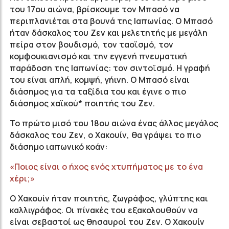
του 17ου αιώνα, βρίσκουμε τον Μπασό να
περιπλανιέται στα βουνά της Ιαπωνίας. Ο Μπασό
ήταν δάσκαλος του Ζεν και μελετητής με μεγάλη
πείρα στον βουδισμό, τον ταοϊσμό, τον
κομφουκιανισμό και την εγγενή πνευματική
παράδοση της Ιαπωνίας: τον σιντοϊσμό. Η γραφή
του είναι απλή, κομψή, γήινη. Ο Μπασό είναι
διάσημος για τα ταξίδια του και έγινε ο πιο
διάσημος χαϊκού* ποιητής του Ζεν.
Το πρώτο μισό του 18ου αιώνα ένας άλλος μεγάλος
δάσκαλος του Ζεν, ο Χακουίν, θα γράψει το πιο
διάσημο ιαπωνικό κοάν:
«Ποιος είναι ο ήχος ενός χτυπήματος με το ένα
χέρι;»
Ο Χακουίν ήταν ποιητής, ζωγράφος, γλύπτης και
καλλιγράφος. Οι πίνακές του εξακολουθούν να
είναι σεβαστοί ως θησαυροί του Ζεν. Ο Χακουίν