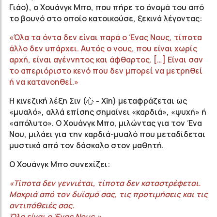
Γιάο), ο Χουάνγκ Μπο, που πήρε το όνομά του από
το βουνό στο οποίο κατοικούσε, ξεκινά λέγοντας:
«Όλα τα όντα δεν είναι παρά ο Ένας Νους, τίποτα
άλλο δεν υπάρχει. Αυτός ο νους, που είναι χωρίς
αρχή, είναι αγέννητος και άφθαρτος. […] Είναι σαν
το απεριόριστο κενό που δεν μπορεί να μετρηθεί
ή να κατανοηθεί.»
Η κινεζική λέξη Σιν (心 - Xīn) μεταφράζεται ως
«μυαλό», αλλά επίσης σημαίνει «καρδιά», «ψυχή» ή
«απόλυτο». Ο Χουάνγκ Μπο, μιλώντας για τον Ένα
Νου, μιλάει για την καρδιά-μυαλό που μεταδίδεται
μυστικά από τον δάσκαλο στον μαθητή.
Ο Χουάνγκ Μπο συνεχίζει:
«Τίποτα δεν γεννιέται, τίποτα δεν καταστρέφεται.
Μακριά από τον δυϊσμό σας, τις προτιμήσεις και τις
αντιπάθειές σας.
Όλα είναι ο Ένας Νους.»