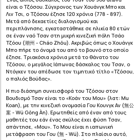
είναι ο Τζόσου. Σύγχρονος των Χουάνγκ Μπο και
Λιν Τσι, ο Τζόσου έζησε 120 χρόνια (778 - 897).
Μετά από δεκαετίες διαλογισμού και
περιπλάνησης, εγκαταστάθηκε σε ηλικία 80 ετών
σε έναν ναό Τσαν στη μικρή κινεζική πόλη Τσάο
Τζόου (潮州 - Cháo Zhōu). Ακριβώς όπως ο Χουάνγκ
Μπο πήρε το όνομά του από το βουνό στο οποίο
έζησε. Τριακόσια χρόνια μετά το θάνατο του
Τζόσου, ο μεγάλος Ιάπωνας δάσκαλος του Τσαν, ο
Ντόγκεν του απέδωσε τον τιμητικό τίτλο «Τζόσου,
ο παλιός Βούδας».
Η πιο διάσημη συνεισφορά του Τζόσου στον
Βουδισμό Τσαν είναι το «Κοάν του Μου» (λατ: Mu
Koan), με την κινεζική ονομασία Γου Κουνγκ Αν (無公
案 - Wú Gōng Àn). Ερωτηθείς από έναν από τους
μαθητές του εάν ένας σκύλος έχει φύση Τσαν,
απάντησε, «Μου». Το Μου είναι η ιαπωνική
μετάφραση του Γου (無 - Wú). Στο πλαίσιο αυτό,