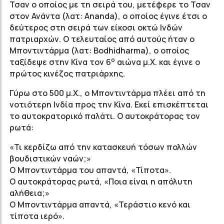
Τσαν ο οποίος με τη σειρά του, μετέφερε το Τσαν
στον Ανάντα (λατ: Ananda), ο οποίος έγινε έτσι ο
δεύτερος στη σειρά των είκοσι οκτώ Ινδών
πατριαρχών. Ο τελευταίος από αυτούς ήταν ο
Μποντιντάρμα (λατ: Bodhidharma), ο οποίος
ο
ταξίδεψε στην Κίνα τον 6
αιώνα μ.Χ. και έγινε ο
πρώτος κινέζος πατριάρχης.
Γύρω στο 500 μ.Χ., ο Μποντιντάρμα πλέει από τη
νοτιότερη Ινδία προς την Κίνα. Εκεί επισκέπτεται
το αυτοκρατορικό παλάτι. Ο αυτοκράτορας τον
ρωτά:
«Τι κερδίζω από την κατασκευή τόσων πολλών
βουδιστικών ναών;»
Ο Μποντιντάρμα του απαντά, «Τίποτα».
Ο αυτοκράτορας ρωτά, «Ποια είναι η απόλυτη
αλήθεια;»
Ο Μποντιντάρμα απαντά, «Τεράστιο κενό και
τίποτα ιερό».