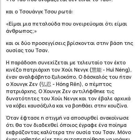
και ο Τσουάνγκ Τσου ρωτά:
«Είμαι μια πεταλούδα που ονειρεύομαι ότι είμαι
άνθρωπος;»
και οι δύο προσεγγίσεις βρίσκονται στην βάση της
ουσίας του Τσαν.
Η παράδοση συνεχίζεται με τελευταίο τον έκτο
κινέζο πατριάρχη τον Χούι Νενγκ (慧能 - Huì Néng),
έναν αναλφάβητο ξυλοκόπο. Ο δάσκαλός του ήταν
ο Χουνγκ Zεν (弘忍 - Hóng Rěn), ο πέμπτος
πατριάρχης. Ο Χουνγκ Zεν αντιλήφθηκε τις
δυνατότητες του Χούι Νενγκ και τον έβαλε αρχικά
να κόβει καυσόξυλα και να βοηθάει στην κουζίνα.
Όταν έφτασε η στιγμή να αποσυρθεί ανακοίνωσε
ότι θα τον διαδεχθεί όποιος έγραφε ένα ποίημα
εκφράζοντας καλύτερα την ουσία του Τσαν. Μόνο
ένας μαθητής είχε την αυτοπεποίθηση να γράψει