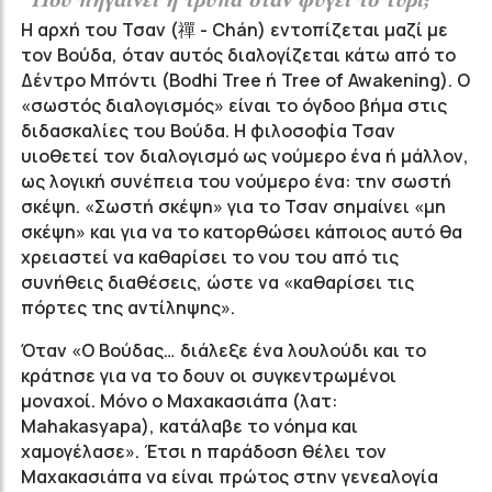
“Πού πηγαίνει η τρύπα όταν φύγει το τυρί;”
Η αρχή του Τσαν (禪 -
Chán
) εντοπίζεται μαζί με
τον Βούδα, όταν αυτός διαλογίζεται κάτω από το
Δέντρο Μπόντι (Bodhi Tree ή Tree of Awakening). Ο
«σωστός διαλογισμός» είναι το όγδοο βήμα στις
διδασκαλίες του Βούδα. Η φιλοσοφία Τσαν
υιοθετεί τον διαλογισμό ως νούμερο ένα ή μάλλον,
ως λογική συνέπεια του νούμερο ένα: την σωστή
σκέψη. «Σωστή σκέψη» για το Τσαν σημαίνει «μη
σκέψη» και για να το κατορθώσει κάποιος αυτό θα
χρειαστεί να καθαρίσει το νου του από τις
συνήθεις διαθέσεις, ώστε να «καθαρίσει τις
πόρτες της αντίληψης».
Όταν «Ο Βούδας… διάλεξε ένα λουλούδι και το
κράτησε για να το δουν οι συγκεντρωμένοι
μοναχοί. Μόνο ο Μαχακασιάπα (λατ:
Mahakasyapa), κατάλαβε το νόημα και
χαμογέλασε». Έτσι η παράδοση θέλει τον
Μαχακασιάπα να είναι πρώτος στην γενεαλογία