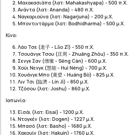
Μαχακασιάπα (λατ: Mahakashyapa) - 500 π.Χ.
Ανάντα (λατ: Ananda) - 480 π.Χ.
Ναγκαριούνα (λατ: Nagarjuna) - 200 μ.Χ.
Μποντιντάρμα (λατ: Bodhidharma) - 500 μ.Χ.
Κίνα:
Λάο Τσε (老子 - Lǎo Zǐ) - 550 π.Χ.
Τσουάνγκ Τσου (庄周 - Zhuāng Zhōu) - 350 π.Χ.
Σενγκ Σαν (僧璨 - Sēng Càn) - 600 μ.Χ.
Χούι Νενγκ (慧能 - Huì Néng) - 700 μ.Χ.
Χουάνγκ Μπο (黄檗 - Huáng Bò) - 825 μ.Χ.
Λιν Τσι (臨濟 - Lín Jì) - 850 μ.Χ.
Τζόσου (λατ: Joshu) - 860 μ.Χ.
Ιαπωνία:
Εϊσάι (λατ: Eisai) - 1200 μ.Χ.
Ντογκέν (λατ: Dogen) - 1227 μ.Χ.
Μπασό (λατ: Basho) - 1680 μ.Χ.
Χακουίν (λατ: Hakuin) - 1760 μ.Χ.