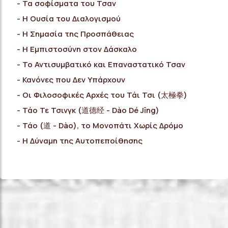
Τα σοφίσματα του Τσαν
H Ουσία του Διαλογισμού
H Σημασία της Προσπάθειας
Η Εμπιστοσύνη στον Δάσκαλο
Το Αντισυμβατικό και Επαναστατικό Τσαν
Κανόνες που Δεν Υπάρχουν
Οι Φιλοσοφικές Αρχές του Τάι Τσι (太極拳)
Τάο Τε Τσινγκ (道德经 - Dào Dé Jīng)
Τάο (道 - Dào), το Μονοπάτι Χωρίς Δρόμο
Η Δύναμη της Αυτοπεποίθησης