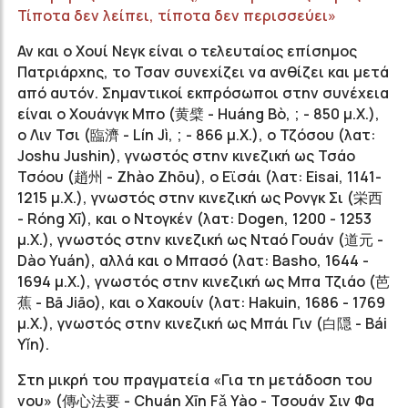
Τίποτα δεν λείπει, τίποτα δεν περισσεύει»
Αν και ο Χουί Νεγκ είναι ο τελευταίος επίσημος
Πατριάρχης, το Τσαν συνεχίζει να ανθίζει και μετά
από αυτόν. Σημαντικοί εκπρόσωποι στην συνέχεια
είναι ο Χουάνγκ Μπο (黄檗 - Huáng Bò, ; - 850 μ.Χ.),
ο Λιν Τσι (臨濟 - Lín Jì, ; - 866 μ.Χ.), ο Τζόσου (λατ:
Joshu Jushin), γνωστός στην κινεζική ως Τσάο
Τσόου (趙州 - Zhào Zhōu), ο Εϊσάι (λατ: Eisai, 1141-
1215 μ.Χ.), γνωστός στην κινεζική ως Ρονγκ Σι (栄西
- Róng Xī), και ο Ντογκέν (λατ: Dogen, 1200 - 1253
μ.Χ.), γνωστός στην κινεζική ως Νταό Γουάν (道元 -
Dào Yuán), αλλά και ο Μπασό (λατ: Basho, 1644 -
1694 μ.Χ.), γνωστός στην κινεζική ως Μπα Τζιάο (芭
蕉 - Bā Jiāo), και ο Χακουίν (λατ: Hakuin, 1686 - 1769
μ.Χ.), γνωστός στην κινεζική ως Μπάι Γιν (白隠 - Bái
Yǐn).
Στη μικρή του πραγματεία «Για τη μετάδοση του
νου» (傳心法要 - Chuán Xīn Fǎ Yào - Τσουάν Σιν Φα