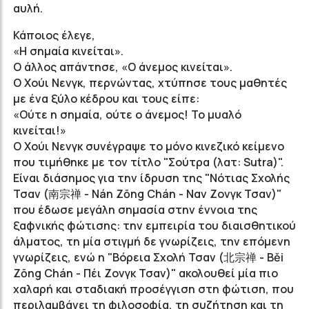
αυλή.
Κάποιος έλεγε,
«Η σημαία κινείται».
Ο άλλος απάντησε, «Ο άνεμος κινείται».
Ο Χούι Νενγκ, περνώντας, χτύπησε τους μαθητές
με ένα ξύλο κέδρου και τους είπε:
«Oύτε η σημαία, ούτε ο άνεμος! Το μυαλό
κινείται!»
Ο Χούι Νενγκ συνέγραψε το μόνο κινεζικό κείμενο
που τιμήθηκε με τον τίτλο "Σούτρα (λατ: Sutra)".
Είναι διάσημος για την ίδρυση της "Νότιας Σχολής
Τσαν (南宗禅 -
Nán
Zōng
Chán
- Ναν Ζονγκ Τσαν)"
που έδωσε μεγάλη σημασία στην έννοια της
ξαφνικής φώτισης: την εμπειρία του διαισθητικού
άλματος, τη μία στιγμή δε γνωρίζεις, την επόμενη
γνωρίζεις, ενώ η "Βόρεια Σχολή Τσαν (北宗禅 -
Běi
Zōng
Chán
- Πέι Ζονγκ Τσαν)"
ακολουθεί μία πιο
χαλαρή και σταδιακή προσέγγιση στη φώτιση, που
περιλαμβάνει τη φιλοσοφία, τη συζήτηση και τη