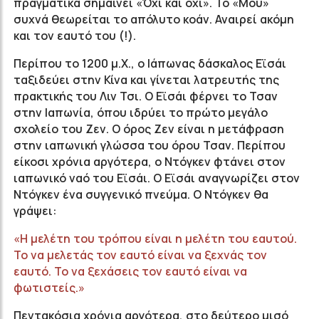
πραγματικά σημαίνει «Όχι και όχι». Το «Μου»
συχνά θεωρείται το απόλυτο κοάν. Αναιρεί ακόμη
και τον εαυτό του (!).
Περίπου το 1200 μ.Χ., ο Ιάπωνας δάσκαλος Εϊσάι
ταξιδεύει στην Κίνα και γίνεται λατρευτής της
πρακτικής του Λιν Τσι. Ο Εϊσάι φέρνει το Τσαν
στην Ιαπωνία, όπου ιδρύει το πρώτο μεγάλο
σχολείο του Ζεν. Ο όρος Ζεν είναι η μετάφραση
στην ιαπωνική γλώσσα του όρου Τσαν. Περίπου
είκοσι χρόνια αργότερα, ο Ντόγκεν φτάνει στον
ιαπωνικό ναό του Εϊσάι. Ο Εϊσάι αναγνωρίζει στον
Ντόγκεν ένα συγγενικό πνεύμα. Ο Ντόγκεν θα
γράψει:
«Η μελέτη του τρόπου είναι η μελέτη του εαυτού.
Το να μελετάς τον εαυτό είναι να ξεχνάς τον
εαυτό. Το να ξεχάσεις τον εαυτό είναι να
φωτιστείς.»
Πεντακόσια χρόνια αργότερα, στο δεύτερο μισό