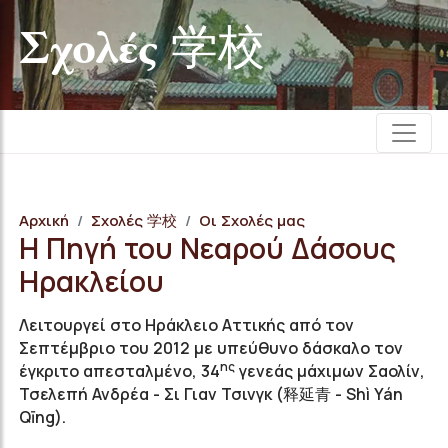
Σχολές 学校
Αρχική
Σχολές 学校
Οι Σχολές μας
H Πηγή του Νεαρού Δάσους
Ηρακλείου
Λειτουργεί στο Ηράκλειο Αττικής από τον
Σεπτέμβριο του 2012 με υπεύθυνο δάσκαλο τον
ης
έγκριτο απεσταλμένο, 34
γενεάς μάχιμων Σαολίν,
Τσελεπή Ανδρέα - Σι Γιαν Τσινγκ (释延青 - Shì Yán
Qīng).