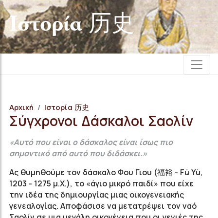
Iστορία 历史
Αρχική
Iστορία 历史
Σύγχρονοι Δάσκαλοι Σαολίν
«Αυτό που είναι ο δάσκαλος είναι ίσως πιο
σημαντικό από αυτό που διδάσκει.»
Ας θυμηθούμε τον δάσκαλο Φου Γιου (福裕 - Fú Yù,
1203 - 1275 μ.Χ.), το «άγιο μικρό παιδί» που είχε
την ιδέα της δημιουργίας μιας οικογενειακής
γενεαλογίας. Αποφάσισε να μετατρέψει τον ναό
Σαολίν σε μια μεγάλη οικογένεια που οι γενιές της