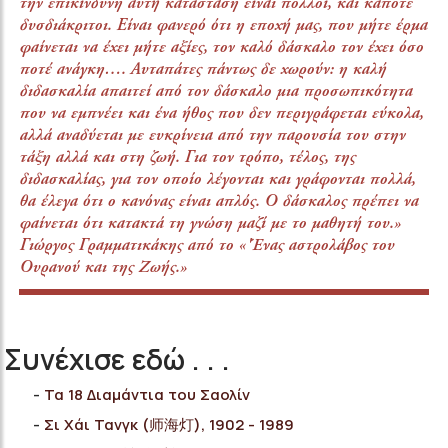
την επικίνδυνη αυτή κατάσταση είναι πολλοί, και κάποτε
δυσδιάκριτοι. Είναι φανερό ότι η εποχή μας, που μήτε έρμα
φαίνεται να έχει μήτε αξίες, τον καλό δάσκαλο τον έχει όσο
ποτέ ανάγκη…. Αυταπάτες πάντως δε χωρούν: η καλή
διδασκαλία απαιτεί από τον δάσκαλο μια προσωπικότητα
που να εμπνέει και ένα ήθος που δεν περιγράφεται εύκολα,
αλλά αναδύεται με ευκρίνεια από την παρουσία του στην
τάξη αλλά και στη ζωή. Για τον τρόπο, τέλος, της
διδασκαλίας, για τον οποίο λέγονται και γράφονται πολλά,
θα έλεγα ότι ο κανόνας είναι απλός. Ο δάσκαλος πρέπει να
φαίνεται ότι κατακτά τη γνώση μαζί με το μαθητή του.»
Γιώργος Γραμματικάκης από το «'Ένας αστρολάβος του
Ουρανού και της Ζωής.»
Συνέχισε εδώ . . .
Τα 18 Διαμάντια του Σαολίν
Σι Χάι Τανγκ (师海灯), 1902 - 1989