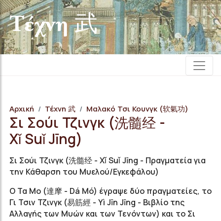
Τέχνη 武
Αρχική
Τέχνη 武
Μαλακό Τσι Κουνγκ (软氣功)
Σι Σούι Τζινγκ (洗髓经 -
Xǐ Suǐ Jīng)
Σι
Σούι
Τζινγκ
(
洗髓经
-
Xǐ
Suǐ
Jīng
- Πραγματεία για
την Κάθαρση του Μυελού/Εγκεφάλου)
Ο Τα Μο (達摩 - Dá Mó) έγραψε δύο πραγματείες, το
Γι Τσιν Τζινγκ (易筋經 - Yì Jīn Jīng - Βιβλίο της
Αλλαγής των Μυών και των Τενόντων) και το Σι