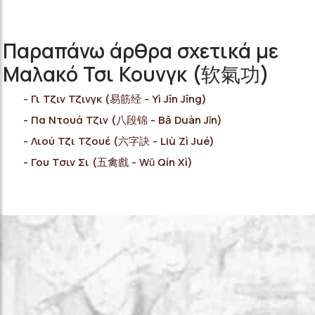
Παραπάνω άρθρα σχετικά με
Μαλακό Τσι Κουνγκ (软氣功)
Γι Τζιν Τζινγκ (易筋经 - Yì Jīn Jīng)
Πα Ντουά Τζιν (八段锦 - Bā Duàn Jǐn)
Λιού Τζι Τζουέ (六字訣 - Liù Zì Jué)
Γου Τσιν Σι (五禽戲 - Wǔ Qín Xì)