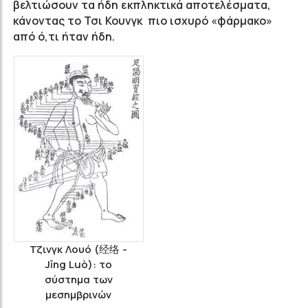
βελτιώσουν τα ήδη εκπληκτικά αποτελέσματα,
κάνοντας το Τσι Κουνγκ πιο ισχυρό «φάρμακο»
από ό,τι ήταν ήδη.
Τζινγκ Λουό (经络 -
Jīng Luò): το
σύστημα των
μεσημβρινών