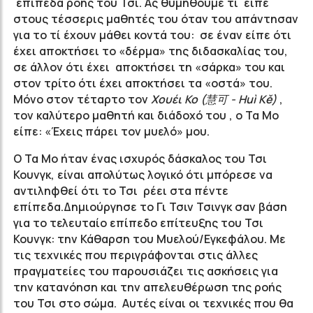
επίπεδα ροής του Τσι. Ας θυμηθούμε τι είπε
στους τέσσερις μαθητές του όταν του απάντησαν
για το τί έχουν μάθει κοντά του: σε έναν είπε ότι
έχει αποκτήσει το «δέρμα» της διδασκαλίας του,
σε άλλον ότι έχει αποκτήσει τη «σάρκα» του και
στον τρίτο ότι έχει αποκτήσει τα «οστά» του.
Μόνο στον τέταρτο τον
Χουέι Κο (
慧可
-
Hu
ì
K
ě)
,
τον καλύτερο μαθητή και διάδοχό του , ο Τα Μο
είπε: «Έχεις πάρει τον μυελό» μου.
Ο Τα Μο ήταν ένας ισχυρός δάσκαλος του Τσι
Κουνγκ, είναι απολύτως λογικό ότι μπόρεσε να
αντιληφθεί ότι το Τσι ρέει στα πέντε
επίπεδα.Δημιούργησε το Γι Τσιν Τσινγκ σαν βάση
για το τελευταίο επίπεδο επίτευξης του Τσι
Κουνγκ: την Κάθαρση του Μυελού/Εγκεφάλου. Με
τις τεχνικές που περιγράφονται στις άλλες
πραγματείες του παρουσιάζει τις ασκήσεις για
την κατανόηση και την απελευθέρωση της ροής
του Τσι στο σώμα. Αυτές είναι οι τεχνικές που θα