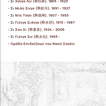
Σι Χανγκ Λιν (释恒林), 1865 - 1923
Σι Μιάο Σινγκ (释妙兴), 1891 - 1927
Σι Ντε Τσαν (释德禅), 1907 - 1993
Σι Γιόνγκ Σιάνγκ (释永祥), 1913 - 1987
Σι Σου Σι (释素喜), 1924 - 2006
Σι Γιόνγκ Σιν (释永信), 1965 -
Ομάδα Επιδείξεων του Ναού Σαολίν