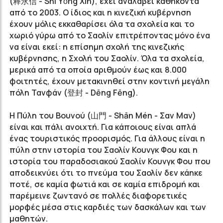
(释永信 - Shì Yǒng Xìn), έχει αναλάβει καθήκοντα
από το 2003. Ο ίδιος και η κινεζική κυβέρνηση
έχουν μόλις εκκαθαρίσει όλα τα σχολεία και το
χωριό γύρω από το Σαολίν επιτρέποντας μόνο ένα
να είναι εκεί: η επίσημη σχολή της κινεζικής
κυβέρνησης, η Σχολή του Σαολίν. Όλα τα σχολεία,
μερικά από τα οποία αριθμούν έως και 8.000
φοιτητές, έχουν μετακινηθεί στην κοντινή μεγάλη
πόλη Τανφάν (登封 - Dēng Fēng).
Η Πύλη του Βουνού (山門 - Shān Mén - Σαν Μαν)
είναι και πάλι ανοιχτή. Για κάποιους είναι απλά
ένας τουριστικός προορισμός. Για άλλους είναι η
πύλη στην ιστορία του Σαολίν Κουνγκ Φου και η
ιστορία του παραδοσιακού Σαολίν Κουνγκ Φου που
αποδεικνύει ότι το πνεύμα του Σαολίν δεν κάηκε
ποτέ, σε καμία φωτιά και σε καμία επιδρομή και
παρέμεινε ζωντανό σε πολλές διαφορετικές
μορφές μέσα στις καρδιές των δασκάλων και των
μαθητών.