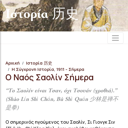
Iστορία 历史
Αρχική
Iστορία 历史
Η Σύγχρονη Ιστορία, 1911 - Σήμερα
Ο Ναός Σαολίν Σήμερα
“Το Σαολίν είναι Τσαν, όχι Τσουάν (γροθιά).”
(Shào Lín Shì Chán, Bù Shì Quán 少林是禅不
是拳)
Ο σημερινός ηγούμενος του Σαολίν, Σι Γιονγκ Σιν