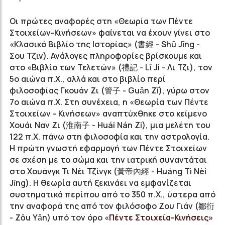
Οι πρώτες αναφορές στη «Θεωρία των Πέντε
Στοιχείων-Κινήσεων» φαίνεται να έχουν γίνει στο
«Κλασικό Βιβλίο της Ιστορίας» (書經 - Shū Jīng -
Σου Τζιν). Ανάλογες πληροφορίες βρίσκουμε και
στο «Βιβλίο των Τελετών» (禮記 - Lǐ Jì - Λι Τζι), τον
5ο αιώνα π.Χ., αλλά και στο βιβλίο περί
φιλοσοφίας Γκουάν Zι (管子 - Guǎn Zǐ), γύρω στον
7ο αιώνα π.Χ. Στη συνέχεια, η «Θεωρία των Πέντε
Στοιχείων - Κινήσεων» αναπτύχθηκε στο κείμενο
Χουάι Ναν Ζι (淮南子 - Huái Nán Zi), μια μελέτη του
122 π.Χ. πάνω στη φιλοσοφία και την αστρολογία.
Η πρώτη γνωστή εφαρμογή των Πέντε Στοιχείων
σε σχέση με το σώμα και την ιατρική συναντάται
στο Χουάνγκ Τι Νέι Τζίνγκ (黃帝內經 - Huáng Tì Nèi
Jīng). Η θεωρία αυτή ξεκινάει να εμφανίζεται
συστηματικά περίπου από το 350 π.Χ., ύστερα από
την αναφορά της από τον φιλόσοφο Ζου Γιάν (鄒衍
- Zōu Yǎn) υπό τον όρο «
Πέντε Στοιχεία-Κινήσεις»