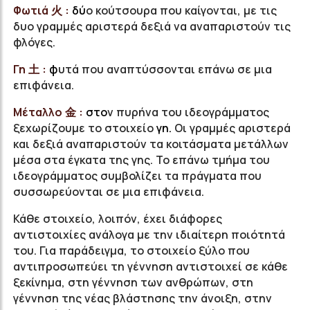
Φωτιά 火 :
δ
ύ
ο κούτσουρα που καίγονται, με τις
δυο γραμμές αριστερά δεξιά να αναπαριστούν τις
φλόγες.
Γη 土 :
φ
υτά που αναπτύσσονται επάνω σε μια
επιφάνεια.
Μέταλλο 金 :
σ
το
ν πυρήνα του ιδεογράμματος
ξεχωρίζουμε το στοιχείο
γη.
Οι γραμμές αριστερά
και δεξιά αναπαριστούν τα κοιτάσματα μετάλλων
μέσα στα έγκατα της γης. Το επάνω τμήμα του
ιδεογράμματος συμβολίζει τα πράγματα που
συσσωρεύονται σε μια επιφάνεια.
Κάθε στοιχείο, λοιπόν, έχει διάφορες
αντιστοιχίες ανάλογα με την ιδιαίτερη ποιότητά
του. Για παράδειγμα, το στοιχείο ξύλο που
αντιπροσωπεύει τη γέννηση αντιστοιχεί σε κάθε
ξεκίνημα, στη γέννηση των ανθρώπων, στη
γέννηση της νέας βλάστησης την άνοιξη, στην