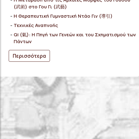
(武術) στο Γου Γι (武藝)
Η Θεραπευτική Γυμναστική Ντάο Γιν (導引)
Τεχνικές Αναπνοής
Qi (氣): Η Πηγή των Γενεών και του Σχηματισμού των
Πάντων
Περισσότερα