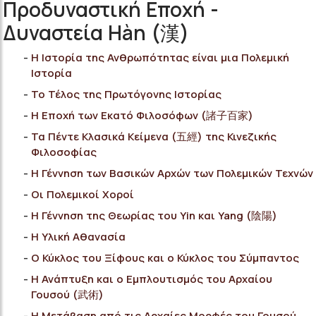
Προδυναστική Εποχή -
Δυναστεία Hàn (漢)
Η Ιστορία της Ανθρωπότητας είναι μια Πολεμική
Ιστορία
Το Τέλος της Πρωτόγονης Ιστορίας
Η Εποχή των Εκατό Φιλοσόφων (諸子百家)
Τα Πέντε Κλασικά Κείμενα (五經) της Κινεζικής
Φιλοσοφίας
Η Γέννηση των Βασικών Αρχών των Πολεμικών Τεχνών
Οι Πολεμικοί Χοροί
Η Γέννηση της Θεωρίας του Yin και Yang (陰陽)
Η Υλική Αθανασία
Ο Κύκλος του Ξίφους και ο Κύκλος του Σύμπαντος
Η Ανάπτυξη και ο Εμπλουτισμός του Αρχαίου
Γουσού (武術)
Η Μετάβαση από τις Αρχαίες Μορφές του Γουσού