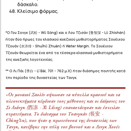
δάσκαλο.
Κλείσιμο φόρμας.
*Ο Γου Σονγκ (武松 - Wǔ Sōng) και ο Λου Τζισάν (鲁智深 - Lǔ Zhìshēn)
ήταν δύο ήρωες του κλασικού κινεζικού μυθιστορήματος Σουέιχου
Τζουάν (水浒传 - Shuǐhǔ Zhuàn) ή Water Margin. To Σουέιχου
Τζουάν θεωρείται ένα από τα τέσσερα κλασσικά μυθιστορήματα
της κινεζικής λογοτεχνίας.
** Ο Λι Πάι (李白 - Lǐ Bái, 701 - 762 μ.Χ) ήταν διάσημος ποιητής κατά
την περίοδο της δυναστείας των Τανγκ.
«Oι μοναχοί Σαολίν σήκωσαν τα κύπελλα κρασιού και τα
πλεονεκτήματα κέρδισαν τους μέθυσους και οι δαίμονες του
Σι Λιάνγκ (西凉 - Xī Liáng) επαναστάτησαν και έστειλαν
στρατεύματα. Το διάταγμα του Τσανγκάν (長安 -
Cháng'ān), που ήταν η πρωτεύουσα της δυναστείας των
Τανγκ, κατέβηκε την πύλη του βουνού και ο Λινγκ Χουέι