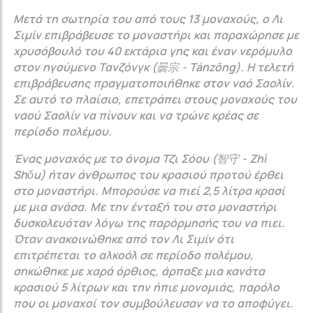
Μετά τη σωτηρία του από τους 13 μοναχούς, ο Λι
Σιμίν επιβράβευσε το μοναστήρι και παραχώρησε με
χρυσόβουλό του 40 εκτάρια γης και έναν νερόμυλο
στον ηγούμενο Τανζόνγκ (曇宗 - Tánzōng). Η τελετή
επιβράβευσης πραγματοποιήθηκε στον ναό Σαολίν.
Σε αυτό το πλαίσιο, επετράπει στους μοναχούς του
ναού Σαολίν να πίνουν και να τρώνε κρέας σε
περίοδο πολέμου.
Ένας μοναχός με το όνομα Τζι Σόου (智守 - Zhì
Shǒu) ήταν άνθρωπος του κρασιού προτού έρθει
στο μοναστήρι. Μπορούσε να πιεί 2,5 λίτρα κρασί
με μια ανάσα. Με την ένταξή του στο μοναστήρι
δυσκολευόταν λόγω της παρόρμησής του να πιει.
Όταν ανακοινώθηκε από τον Λι Σιμίν ότι
επιτρέπεται το αλκοόλ σε περίοδο πολέμου,
σηκώθηκε με χαρά όρθιος, άρπαξε μια κανάτα
κρασιού 5 λίτρων και την ήπιε μονομιάς, παρόλο
που οι μοναχοί τον συμβούλευσαν να το αποφύγει.