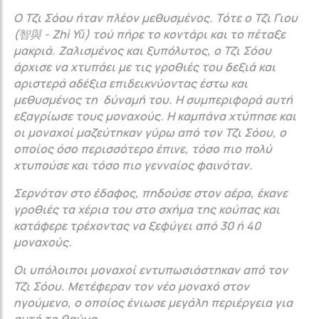
Ο Τζι Σόου ήταν πλέον μεθυσμένος. Τότε ο Τζι Γιου
(智與 - Zhì Yǔ) τού πήρε το κοντάρι και το πέταξε
μακριά. Ζαλισμένος και ξυπόλυτος, ο Τζι Σόου
άρχισε να χτυπάει με τις γροθιές του δεξιά και
αριστερά αδέξια επιδεικνύοντας έστω και
μεθυσμένος τη δύναμή του. Η συμπεριφορά αυτή
εξαγρίωσε τους μοναχούς. Η καμπάνα χτύπησε και
οι μοναχοί μαζεύτηκαν γύρω από τον Τζι Σόου, ο
οποίος όσο περισσότερο έπινε, τόσο πιο πολύ
χτυπούσε και τόσο πιο γενναίος φαινόταν.
Σερνόταν στο έδαφος, πηδούσε στον αέρα, έκανε
γροθιές τα χέρια του στο σχήμα της κούπας και
κατάφερε τρέχοντας να ξεφύγει από 30 ή 40
μοναχούς.
Οι υπόλοιποι μοναχοί εντυπωσιάστηκαν από τον
Τζι Σόου. Μετέφεραν τον νέο μοναχό στον
ηγούμενο, ο οποίος ένιωσε μεγάλη περιέργεια για