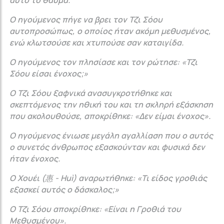
αυτό το θαύμα.
Ο ηγούμενος πήγε να βρει τον Τζι Σόου
αυτοπροσώπως, ο οποίος ήταν ακόμη μεθυσμένος,
ενώ κλωτσούσε και χτυπούσε σαν καταιγίδα.
Ο ηγούμενος τον πλησίασε και τον ρώτησε: «Τζι
Σόου είσαι ένοχος;»
Ο Τζι Σόου ξαφνικά ανασυγκροτήθηκε και
σκεπτόμενος την ηθική του και τη σκληρή εξάσκηση
που ακολουθούσε, αποκρίθηκε: «Δεν είμαι ένοχος».
Ο ηγούμενος ένιωσε μεγάλη αγαλλίαση που ο αυτός
ο συνετός άνθρωπος εξασκούνταν και φυσικά δεν
ήταν ένοχος.
Ο Χουέι (惠 - Huì) αναρωτήθηκε: «Τι είδος γροθιάς
εξασκεί αυτός ο δάσκαλος;»
Ο Τζι Σόου αποκρίθηκε: «Είναι η Γροθιά του
Μεθυσμένου».