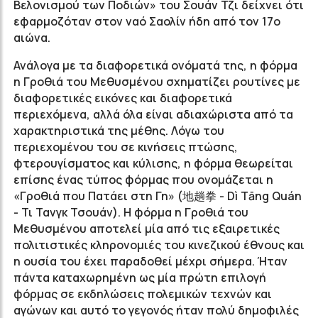
Βελονισμού των Ποδιών» του Σουάν Τζι δείχνει ότι
εφαρμοζόταν στον ναό Σαολίν ήδη από τον 17ο
αιώνα.
Ανάλογα με τα διαφορετικά ονόματά της, η φόρμα
η Γροθιά του Μεθυσμένου σχηματίζει ρουτίνες με
διαφορετικές εικόνες και διαφορετικά
περιεχόμενα, αλλά όλα είναι αδιαχώριστα από τα
χαρακτηριστικά της μέθης. Λόγω του
περιεχομένου του σε κινήσεις πτώσης,
φτερουγίσματος και κύλισης, η φόρμα θεωρείται
επίσης ένας τύπος φόρμας που ονομάζεται η
«Γροθιά που Πατάει στη Γη» (地趟拳 - Dì Tāng Quán
- Τι Τανγκ Τσουάν). Η φόρμα η Γροθιά του
Μεθυσμένου αποτελεί μία από τις εξαιρετικές
πολιτιστικές κληρονομιές του κινεζικού έθνους και
η ουσία του έχει παραδοθεί μέχρι σήμερα. Ήταν
πάντα καταχωρημένη ως μία πρώτη επιλογή
φόρμας σε εκδηλώσεις πολεμικών τεχνών και
αγώνων και αυτό το γεγονός ήταν πολύ δημοφιλές