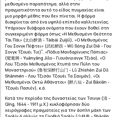
μεθυσμένο παραπάτημα, αλλά στην
πραγματικότητα αυτό το είδος πυγμαχίας είναι
μια μορφή μέθης που δεν πίνεται. Η φόρμα
διακρίνεται από ένα υψηλό επίπεδο καλλιτεχνίας.
Υπάρχουν διάφορα ονόματα που έχουν δοθεί στη
συγκεκριμένη φόρμα όπως «Η Μεθυσμένη Θεότητα
Τάι Πάι» (太白醉酒 - Tàibái Zuìjiǔ), «Ο Μεθυσμένος
Γου Σονγκ Πέφτει» (武松醉跌 - Wǔ Sōng Zuì Diē - Γου
*
Σονγκ Τζουέι Τιε)
, «Πόδια Μανδαρίνικης Πάπιας»
(鸳鸯脚 - Yuānyāng Jiǎo - Γιουάνγιανγκ Τζιάο), «Ο
Λου Τζισάν Μεθυσμένος Χτυπά την Πύλη του
Μοναστηριού» (鲁智深醉打山门 - Lǔ Zhìshēn Zuì Dǎ
Shānmén - Λου Τζισάν Τζουέι Τα Σανμάν), «Οι
Μεθυσμένοι Οκτώ Αθάνατοι» (醉八仙 - Ζuì Bāxiān -
Τζουέι Πασιέν), κ.ά.
Κατά την περίοδο της δυναστείας των Τσινγκ (清 -
Qīng, 1644 - 1911 μ.Χ.) κυκλοφόρησαν δύο
χειρόγραφες πραγματείες για την άοπλη μάχη των
Σαολίν ή αλλιώς τη Γροθιά Σαολίν (少林拳 - Shàolín