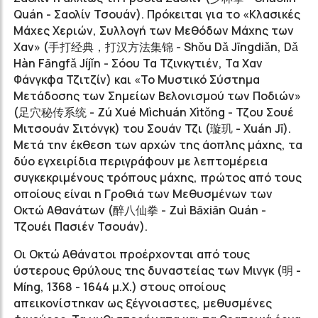
Quán - Σαολίν Τσουάν). Πρόκειται για το «Κλασικές
Μάχες Χεριών, Συλλογή των Μεθόδων Μάχης των
Χαν» (手打经典，打汉方法集锦 - Shǒu Dǎ Jīngdiǎn, Dǎ
Hàn Fāngfǎ Jíjǐn - Σόου Τα Τζινκγτιέν, Τα Χαν
Φάνγκφα Τζιτζίν) και «Το Μυστικό Σύστημα
Μετάδοσης των Σημείων Βελονισμού των Ποδιών»
(足穴秘传系统 - Zú Xué Mìchuán Xìtǒng - Τζου Σουέ
Μιτσουάν Σιτόνγκ) του Σουάν Τζι (璇玑 - Xuán Jī).
Μετά την έκθεση των αρχών της άοπλης μάχης, τα
δύο εγχειρίδια περιγράφουν με λεπτομέρεια
συγκεκριμένους τρόπους μάχης, πρώτος από τους
οποίους είναι η Γροθιά των Μεθυσμένων των
Οκτώ Αθανάτων (醉八仙拳 - Ζuì Bāxiān Quán -
Τζουέι Πασιέν Τσουάν).
Οι Οκτώ Αθάνατοι προέρχονται από τους
ύστερους θρύλους της δυναστείας των Μινγκ (明 -
Míng, 1368 - 1644 μ.Χ.) στους οποίους
απεικονίστηκαν ως ξέγνοιαστες, μεθυσμένες