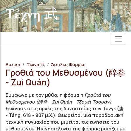
Τέχνη 武
Αρχική
Τέχνη 武
Άοπλες Φόρμες
Γροθιά του Μεθυσμένου (醉拳
- Zuì Quán)
Σύμφωνα με τον μύθο, η φόρμα η
Γροθιά του
Μεθυσμένου (醉拳 - Zuì Quán - Τζουέι Τσουάν)
ξεκίνησε στις αρχές της δυναστείας των Τανγκ (唐
- Táng, 618 - 907 μ.Χ.). Θεωρείται μία παραδοσιακή
τεχνική πυγμαχίας που μιμείται τις κινήσεις του
μεθυσμένου. Η κινησιολογία της φόρμας μοιάζει με