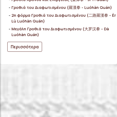
Γροθιά του Διαφωτισμένου (羅漢拳 - Luóhàn Quán)
2η φόρμα Γροθιά του Διαφωτισμένου (二路羅漢拳 - Èr
Lù Luóhàn Quán)
Μεγάλη Γροθιά του Διαφωτισμένου (大罗汉拳 - Dà
Luóhàn Quán)
Περισσότερα