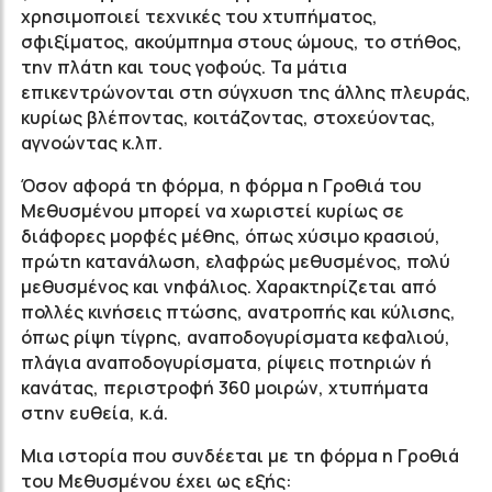
χρησιμοποιεί τεχνικές του χτυπήματος,
σφιξίματος, ακούμπημα στους ώμους, το στήθος,
την πλάτη και τους γοφούς. Τα μάτια
επικεντρώνονται στη σύγχυση της άλλης πλευράς,
κυρίως βλέποντας, κοιτάζοντας, στοχεύοντας,
αγνοώντας κ.λπ.
Όσον αφορά τη φόρμα, η φόρμα η Γροθιά του
Μεθυσμένου μπορεί να χωριστεί κυρίως σε
διάφορες μορφές μέθης, όπως χύσιμο κρασιού,
πρώτη κατανάλωση, ελαφρώς μεθυσμένος, πολύ
μεθυσμένος και νηφάλιος. Χαρακτηρίζεται από
πολλές κινήσεις πτώσης, ανατροπής και κύλισης,
όπως ρίψη τίγρης, αναποδογυρίσματα κεφαλιού,
πλάγια αναποδογυρίσματα, ρίψεις ποτηριών ή
κανάτας, περιστροφή 360 μοιρών, χτυπήματα
στην ευθεία, κ.ά.
Μια ιστορία που συνδέεται με τη φόρμα η Γροθιά
του Μεθυσμένου έχει ως εξής: