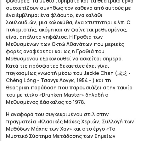
φιγούρες. Τα μυθιστορήματα και τα θεατρικά έργα
συσχετίζουν συνήθως τον καθένα από αυτούς με
ένα έμβλημα: ένα φλάουτο, ένα καλάθι
λουλουδιών, μια κολοκύθα, ένα χτυπητήρι κ.λπ. Ο
πολεμιστής, ακόμη και αν φαίνεται μεθυσμένος,
είναι απόλυτα νηφάλιος. Η Γροθιά των
Μεθυσμένων των Οκτώ Αθανάτων που μερικές
φορές αναφέρεται και ως η Γροθιά του
Μεθυσμένου εξακολουθεί να ασκείται σήμερα.
Κατά τις πρόσφατες δεκαετίες έχει γίνει
παγκοσμίως γνωστή μέσω του Jackie Chan (成龙 -
Chéng Lóng - Τσανγκ Λονγκ, 1954 - ) και τη
θεατρική παράδοση που παρουσιάζει στην ταινία
του με τίτλο «Drunken Master» δηλαδή ο
Μεθυσμένος Δάσκαλος το 1978.
Η αναφορά του συγκεκριμένου στιλ στην
πραγματεία «Κλασικές Μάχες Χεριών, Συλλογή των
Μεθόδων Μάχης των Χαν» και στο έργο «Το
Μυστικό Σύστημα Μετάδοσης των Σημείων