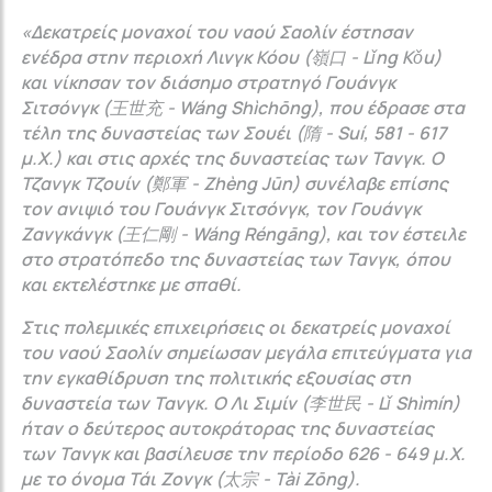
«Δ
εκατρείς μοναχοί του ναού Σαολίν έστησαν
ενέδρα στην περιοχή Λινγκ Κόου (嶺口 - Lǐng Kǒu)
και νίκησαν τον διάσημο στρατηγό Γουάνγκ
Σιτσόνγκ (王世充 - Wáng Shìchōng), που έδρασε στα
τέλη της δυναστείας των Σουέι (隋 - Suí, 581 - 617
μ.Χ.) και στις αρχές της δυναστείας των Τανγκ. Ο
Τζανγκ Τζουίν (鄭軍 - Zhèng Jūn) συνέλαβε επίσης
τον ανιψιό του Γουάνγκ Σιτσόνγκ, τον Γουάνγκ
Ζανγκάνγκ (王仁剛 - Wáng Réngāng), και τον έστειλε
στο στρατόπεδο της δυναστείας των Τανγκ, όπου
και εκτελέστηκε με σπαθί.
Στις πολεμικές επιχειρήσεις οι δεκατρείς μοναχοί
του ναού Σαολίν σημείωσαν μεγάλα επιτεύγματα για
την εγκαθίδρυση της πολιτικής εξουσίας στη
δυναστεία των Τανγκ. Ο Λι Σιμίν (李世民 - Lǐ Shìmín)
ήταν ο δεύτερος αυτοκράτορας της δυναστείας
των Τανγκ και βασίλευσε την περίοδο 626 - 649 μ.Χ.
με το όνομα Τάι Ζονγκ (太宗 - Tài Zōng).