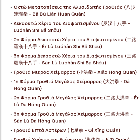
Οκτώ Μετατοπίσεις της Αλυσιδωτής Γροθιάς (八步
連環拳 - Bā Bù Lián Huán Quán)
Δεκαοκτώ Χέρια του Διαφωτισμένου (罗汉十八手 -
Luóhàn Shí Bā Shǒu)
2η Φόρμα Δεκαοκτώ Χέρια του Διαφωτισμένου (二路
羅漢十八手 - Èr Lù Luóhàn Shí Bā Shǒu)
3η Φόρμα Δεκαοκτώ Χέρια του Διαφωτισμένου (三路
羅漢十八手 - Sān Lù Luóhàn Shí Bā Shǒu)
Γροθιά Μικρός Χείμαρρος (小洪拳 - Xiǎo Hóng Quán)
1η Φόρμα Γροθιά Μεγάλος Χείμαρρος (大洪拳 - Dà
Hóng Quán)
2η Φόρμα Γροθιά Μεγάλος Χείμαρρος (二路大洪拳 - Èr
Lù Dà Hóng Quán)
3η Φόρμα Γροθιά Μεγάλος Χείμαρρος (三路大洪拳 -
Sān Lù Dà Hóng Quán)
Γροθιά Επτά Αστέρων (七星拳 - Qī Xīng Quán)
Γροθιά Χρόνου και Ενέργειας (集体拳 - Jí Tǐ Quán)