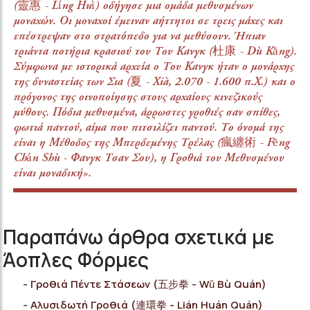
(靈惠 - Líng Huì) οδήγησε μια ομάδα μεθυσμένων
μοναχών. Οι μοναχοί έμειναν αήττητοι σε τρεις μάχες και
επέστρεψαν στο στρατόπεδο για να μεθύσουν. Ήπιαν
τριάντα ποτήρια κρασιού του Του Κανγκ (杜康 - Dù Kāng).
Σύμφωνα με ιστορικά αρχεία ο Του Κανγκ ήταν ο μονάρχης
της δυναστείας των Σια (夏 - Xià, 2.070 - 1.600 π.Χ.) και ο
πρόγονος της οινοποίησης στους αρχαίους κινεζικούς
μύθους. Πόδια μεθυσμένα, άρρωστες γροθιές σαν σπίθες,
φωτιά παντού, αίμα που πιτσιλίζει παντού. Το όνομά της
είναι η Μέθοδος της Μπερδεμένης Τρέλας (瘋纏術 - Fēng
Chán Shù - Φανγκ Τσαν Σου), η Γροθιά του Μεθυσμένου
είναι μοναδική».
Παραπάνω άρθρα σχετικά με
Άοπλες Φόρμες
Γροθιά Πέντε Στάσεων (五步拳 - Wǔ Bù Quán)
Αλυσιδωτή Γροθιά (連環拳 - Lián Huán Quán)