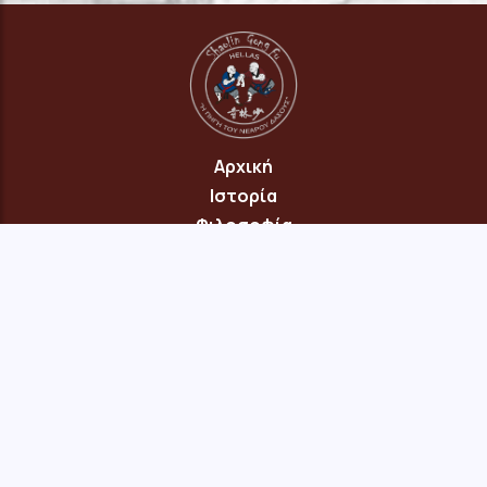
Αρχική
Ιστορία
Φιλοσοφία
Πρόγραμμα
Επικοινωνία
© 2026 Copyright: "Πηγή του Νεαρού Δάσους" Νέου Ηρακλείου
Αττικής · site:
menepet