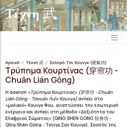
Τέχνη 武
Αρχική
Τέχνη 武
Σκληρό Τσι Κουνγκ (硬氣功)
Τρύπημα Κουρτίνας (穿帘功 -
Chuān Lián Gōng)
Η άσκηση
«Τρύπημα Κουρτίνας» (穿帘功 - Chuān
Lián Gōng - Τσουάν Λιέν Κουνγκ)
ανήκει στο
«μαλακό» Κουνγκ Φου, αναπτύσσει την εσωτερική
ενέργεια και ανήκει στη μέθοδο «Δεξιότητα του
Ελαφριού Σώματος» (QING SHEN GONG 轻身功 -
Qīng Shēn Gōng - Τσινγκ Σαν Κουνγκ). Σκοπός της