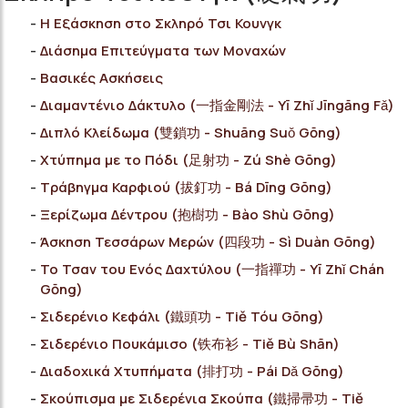
Η Εξάσκηση στο Σκληρό Τσι Κουνγκ
Διάσημα Επιτεύγματα των Μοναχών
Bασικές Ασκήσεις
Διαμαντένιο Δάκτυλο (一指金剛法 - Yī Zhǐ Jīngāng Fǎ)
Διπλό Κλείδωμα (雙鎖功 - Shuāng Suǒ Gōng)
Χτύπημα με το Πόδι (足射功 - Zú Shè Gōng)
Τράβηγμα Καρφιού (拔釘功 - Bá Dīng Gōng)
Ξερίζωμα Δέντρου (抱樹功 - Bào Shù Gōng)
Άσκηση Τεσσάρων Μερών (四段功 - Sì Duàn Gōng)
Το Τσαν του Ενός Δαχτύλου (一指禪功 - Yī Zhǐ Chán
Gōng)
Σιδερένιο Κεφάλι (鐵頭功 - Tiě Tóu Gōng)
Σιδερένιο Πουκάμισο (铁布衫 - Tiě Bù Shān)
Διαδοχικά Χτυπήματα (排打功 - Pái Dǎ Gōng)
Σκούπισμα με Σιδερένια Σκούπα (鐵掃帚功 - Tiě