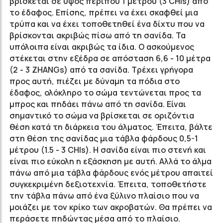
βρίσκεται σε ύψος περίπου 1 μέτρου (3 CHIs) από
το έδαφος. Επίσης, πρέπει να έχει σκαφθεί μια
τρύπα και να έχει τοποθετηθεί ένα δίχτυ που να
βρίσκονται ακριβώς πίσω από τη σανίδα. Τα
υπόλοιπα είναι ακριβώς τα ίδια. Ο ασκούμενος
στέκεται στην εξέδρα σε απόσταση 6,6 - 10 μέτρα
(2 - 3 ZHANGs) από τα σανίδα. Τρέχει γρήγορα
προς αυτή, πιέζει με δύναμη τα πόδια στο
έδαφος, ολόκληρο το σώμα τεντώνεται προς τα
μπρος και πηδάει πάνω από τη σανίδα. Είναι
σημαντικό το σώμα να βρίσκεται σε οριζόντια
θέση κατά τη διάρκεια του άλματος. Έπειτα, βάλτε
στη θέση της σανίδας μια τάβλα φάρδους 0,5-1
μέτρου (1.5 - 3 CHIs). Η σανίδα είναι πιο στενή και
είναι πιο εύκολη η εξάσκηση με αυτή. Αλλά το άλμα
πάνω από μια τάβλα φάρδους ενός μέτρου απαιτεί
συγκεκριμένη δεξιοτεχνία. Έπειτα, τοποθετήστε
την τάβλα πάνω από ένα ξύλινο πλαίσιο που να
μοιάζει με τον κρίκο των ακροβατών. Θα πρέπει να
περάσετε πηδώντας μέσα από το πλαίσιο.