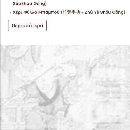
Sàozhou Gōng)
Χέρι Φύλλο Μπαμπού (竹葉手功 - Zhú Yè Shǒu Gōng)
Περισσότερα