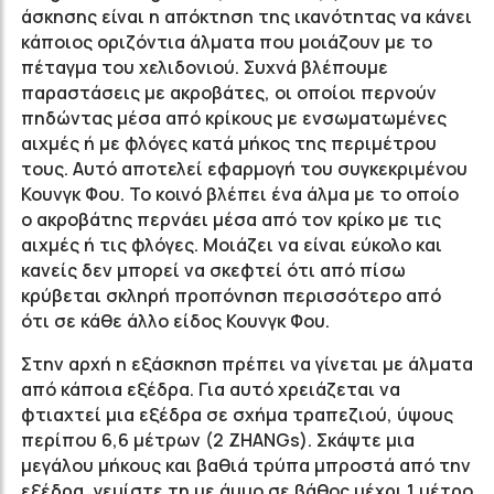
άσκησης είναι η απόκτηση της ικανότητας να κάνει
κάποιος οριζόντια άλματα που μοιάζουν με το
πέταγμα του χελιδονιού. Συχνά βλέπουμε
παραστάσεις με ακροβάτες, οι οποίοι περνούν
πηδώντας μέσα από κρίκους με ενσωματωμένες
αιχμές ή με φλόγες κατά μήκος της περιμέτρου
τους. Αυτό αποτελεί εφαρμογή του συγκεκριμένου
Κουνγκ Φου. Το κοινό βλέπει ένα άλμα με το οποίο
ο ακροβάτης περνάει μέσα από τον κρίκο με τις
αιχμές ή τις φλόγες. Μοιάζει να είναι εύκολο και
κανείς δεν μπορεί να σκεφτεί ότι από πίσω
κρύβεται σκληρή προπόνηση περισσότερο από
ότι σε κάθε άλλο είδος Κουνγκ Φου.
Στην αρχή η εξάσκηση πρέπει να γίνεται με άλματα
από κάποια εξέδρα. Για αυτό χρειάζεται να
φτιαχτεί μια εξέδρα σε σχήμα τραπεζιού, ύψους
περίπου 6,6 μέτρων (2 ZHANGs). Σκάψτε μια
μεγάλου μήκους και βαθιά τρύπα μπροστά από την
εξέδρα, γεμίστε τη με άμμο σε βάθος μέχρι 1 μέτρο