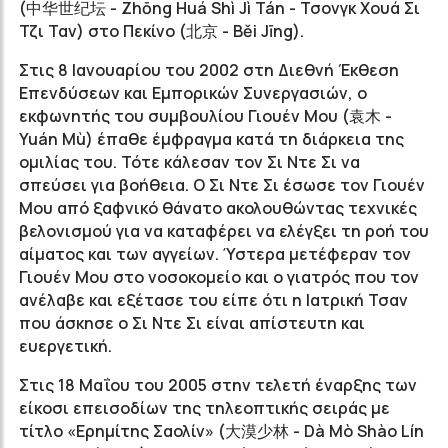
(中华世纪坛 - Zhōng Huá Shì Jì Tán - Τσονγκ Χουά Σι
Τζι Ταν) στο Πεκίνο (北京 - Běi Jīng).
Στις 8 Ιανουαρίου του 2002 στη Διεθνή Έκθεση
Επενδύσεων και Εμπορικών Συνεργασιών, ο
εκφωνητής του συμβουλίου Γιουέν Μου (袁木 -
Yuán Mù) έπαθε έμφραγμα κατά τη διάρκεια της
ομιλίας του. Τότε κάλεσαν τον Σι Ντε Σι να
σπεύσει για βοήθεια. Ο Σι Ντε Σι έσωσε τον Γιουέν
Μου από ξαφνικό θάνατο ακολουθώντας τεχνικές
βελονισμού για να καταφέρει να ελέγξει τη ροή του
αίματος και των αγγείων. Ύστερα μετέφεραν τον
Γιουέν Μου στο νοσοκομείο και ο γιατρός που τον
ανέλαβε και εξέτασε του είπε ότι η Ιατρική Τσαν
που άσκησε ο Σι Ντε Σι είναι απίστευτη και
ευεργετική.
Στις 18 Μαΐου του 2005 στην τελετή έναρξης των
είκοσι επεισοδίων της τηλεοπτικής σειράς με
τίτλο «Ερημίτης Σαολίν» (大漠少林 - Dà Mò Shào Lín