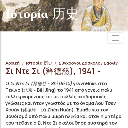
Iστορία 历史
Αρχική
Iστορία 历史
Σύγχρονοι Δάσκαλοι Σαολίν
Σι Ντε Σι (释德慈), 1941 -
Ο
Σι Ντε Σι (释德慈 - Shì Dé Cí)
γεννήθηκε στο
Πεκίνο (北京 - Běi Jīng) το 1941 από γονείς πολύ
καλλιεργημένους και με πολλές ακαδημαϊκές
γνώσεις και ήταν γνωστός με το όνομα Λου Τσεν
Χουάν (路振环 - Lù Zhèn Huán). Έμαθε για τον
βουδισμό από πολύ μικρή ηλικία και όταν η μητέρα
του πέθανε ο Σι Ντε Σι ακολούθησε αυστηρά τον