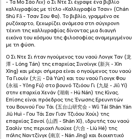
- Τα Μο Σάο Λιν) ο Σι Ντε Σι έγραψε ένα βιβλίο
καλλιγραφίας με τίτλο «Καλλιγραφία Τσαν» (Chán
Shū Fǎ - Τσαν Σου Φα). Το βιβλίο, γραμμένο σε
ρυζόχαρτο, ξεχωρίζει ανάμεσα στη σύγχρονη
τέχνη της καλλιγραφίας δίνοντας μια διαυγή
εικόνα του κόσμου της φιλοσοφίας αναμεμιγμένου
με τη φύση.
Ο Σι Ντε Σι ήταν ηγούμενος του ναού Λονγκ Ταν (龙
潭 - Lóng Tán) της επαρχίας Σινσίνγκ (新兴 - Xīn
Xīng) και μέχρι σήμερα είναι ο ηγούμενος του ναού
Τα Γιουίν (大云 - Dà Υún) και του ναού Γιονγκ Φου
(永福 - Yǒng Fú) στο βουνό Τζιόου Γι (九疑 - Jiǔ Υí)
στην επαρχία Χενάν (湖南 - Hú Nán) της Κίνας.
Επίσης είναι πρόεδρος της Ένωσης Ερευνητών
του Βουνού Γου Τάι (五台山研究会 - Wǔ Tái Shān Yán
Jiū Huì - Γου Τάι Σαν Γιαν Τζιόου Χούι) της
επαρχίας Σανσί (山西 - Shān Xī), ιδρυτής του ναού
Σαολίν της περιοχή Λιούχε (六合 - Liù Hé) της
πόλης Ναντζίνγκ (南京 - Nán Jīng) και διοικητικό