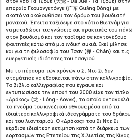
στον ναό Τα Τζουέ (大觉 - Dà Jué - Τα Τζουέ) στην
επαρχία Γκουανγκτόνγκ (广东 Guǎng Dōng) με
σκοπό να ακολουθήσει τον δρόμο του βουδιστή
μοναχού. Έπειτα ταξίδεψε στο νότιο Βιετνάμ για
να μεταδώσει τις γνώσεις και πρακτικές του πάνω
στον βουδισμό και τον ταοϊσμό σε καντονέζους
φοιτητές κάτω από μια ινδική συκιά. Εκεί μίλησε
και για τη φιλοσοφία του Τσαν (禪 - Chán) και τις
ευεργετικές ιδιότητες του τσαγιού.
Με το πέρασμα των χρόνων ο Σι Ντε Σι δεν
σταμάτησε να εξασκείται πάνω στην καλλιγραφία.
Το βιβλίο καλλιγραφίας που έγραψε και
εντυπωσίασε την εποχή του 2000 είχε τον τίτλο
«Δράκος» (龙 - Lóng - Λονγκ), το οποίο αντανακλά
το πνεύμα του κινεζικού έθνους μέσα από τα
ιδιαίτερα καλλιγραφικά ιδεογράμματα του δράκου
και του λιονταριού. Ο «Δράκος» του Σι Ντε Σι
κέρδισε ιδιαίτερη εκτίμηση κατά τη διάρκεια των
εορτασμών της Επετείου της Χιλιετίας της Κίνας