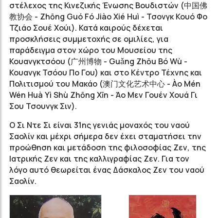
στέλεχος της Κινεζικής Ένωσης Βουδιστών (中国佛
教协会 - Zhōng Guó Fó Jiào Xié Huì - Τσονγκ Κουό Φο
Τζιάο Σουέ Χούι). Κατά καιρούς δέχεται
προσκλήσεις συμμετοχής σε ομιλίες, για
παράδειγμα στον χώρο του Μουσείου της
Κουανγκτσόου (广州博物 - Guǎng Zhōu Bó Wù -
Κουανγκ Τσόου Πο Γου) και στο Κέντρο Τέχνης και
Πολιτισμού του Μακάο (澳门文化艺术中心 - Ào Mén
Wén Huà Yì Shù Zhōng Xīn - Άο Μεν Γουέν Χουά Γι
Σου Τσουνγκ Σιν).
Ο Σι Ντε Σι είναι 31ης γενιάς μοναχός του ναού
Σαολίν και μέχρι σήμερα δεν έχει σταματήσει την
προώθηση και μετάδοση της φιλοσοφίας Ζεν, της
Ιατρικής Ζεν και της καλλιγραφίας Ζεν. Για τον
λόγο αυτό θεωρείται ένας Δάσκαλος Ζεν του ναού
Σαολίν.