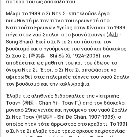
πατέρα του ως δάσκαλό του.
Μέχρι το 1989 ο Σι Ντε Σι επιτελούσε έργο
διευθυντή με τον τίτλο του ερευνητή στο
Ινστιτούτο Ερευνών Υγείας στην Κίνα και το 1989
πήγε στον ναό Σαολίν, στο βουνό Σουνγκ (嵩山 -
Sōng Shān). Εκεί ο Σι Ντε Σι ασπάστηκε τον
βουδισμό και ο ηγούμενος του ναού και δάσκαλος
Σι Σου Σι (释素喜 - Shì Sù Xǐ, 1924-2006) τον
αποδέχτηκε ως μαθητή του και του έδωσε το
όνομα Ντε Σι. Έτσι, ο Σι Ντε Σι αποφάσισε να
αφιερωθεί στις πολεμικές τέχνες του ναού Σαολίν,
τον βουδισμό και την καλλιγραφία.
Έλαβε τις αληθινές διδασκαλίες της «Ιατρικής
Τσαν» (禅医 - Chán Yī - Τσαν Γι) από τον δάσκαλο,
μοναχό 29ης γενιάς και ηγούμενο του ναού Σαολίν
Σι Ντε Τσαν (释德禅 - Shì Dé Chán, 1907-1993), ο
οποίος ήταν τότε άρρωστος στο κρεβάτι. Το 1991
ο Σι Ντε Σι έλαβε τους τρεις όρκους χειροτονίας