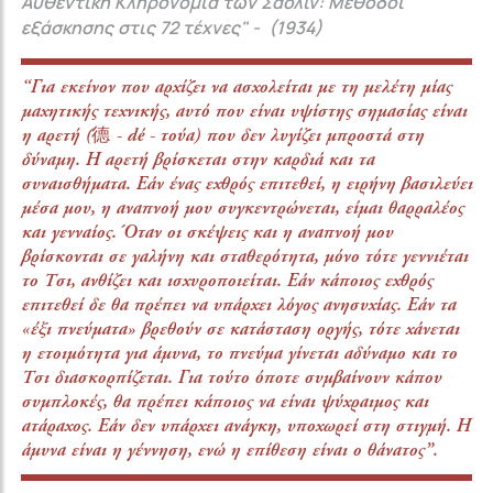
Αυθεντική Κληρονομία των Σαολίν: Μέθοδοι
εξάσκησης στις 72 τέχνες" - (1934)
“Για εκείνον που αρχίζει να ασχολείται με τη μελέτη μίας
μαχητικής τεχνικής, αυτό που είναι υψίστης σημασίας είναι
η αρετή (德 - dé - τούα) που δεν λυγίζει μπροστά στη
δύναμη. Η αρετή βρίσκεται στην καρδιά και τα
συναισθήματα. Εάν ένας εχθρός επιτεθεί, η ειρήνη βασιλεύει
μέσα μου, η αναπνοή μου συγκεντρώνεται, είμαι θαρραλέος
και γενναίος. Όταν οι σκέψεις και η αναπνοή μου
βρίσκονται σε γαλήνη και σταθερότητα, μόνο τότε γεννιέται
το Τσι, ανθίζει και ισχυροποιείται. Εάν κάποιος εχθρός
επιτεθεί δε θα πρέπει να υπάρχει λόγος ανησυχίας. Εάν τα
«έξι πνεύματα» βρεθούν σε κατάσταση οργής, τότε χάνεται
η ετοιμότητα για άμυνα, το πνεύμα γίνεται αδύναμο και το
Τσι διασκορπίζεται. Για τούτο όποτε συμβαίνουν κάπου
συμπλοκές, θα πρέπει κάποιος να είναι ψύχραιμος και
ατάραχος. Εάν δεν υπάρχει ανάγκη, υποχωρεί στη στιγμή. Η
άμυνα είναι η γέννηση, ενώ η επίθεση είναι ο θάνατος”.