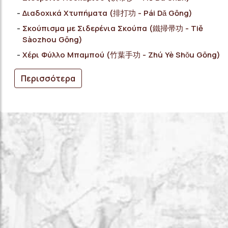
Διαδοχικά Χτυπήματα (排打功 - Pái Dǎ Gōng)
Σκούπισμα με Σιδερένια Σκούπα (鐵掃帚功 - Tiě
Sàozhou Gōng)
Χέρι Φύλλο Μπαμπού (竹葉手功 - Zhú Yè Shǒu Gōng)
Περισσότερα