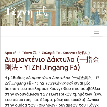
Τέχνη 武
Αρχική
Τέχνη 武
Σκληρό Τσι Κουνγκ (硬氣功)
Διαμαντένιο Δάκτυλο (一指金
剛法 - Yī Zhǐ Jīngāng Fǎ)
Η μέθοδος
«Διαμαντένιο Δάχτυλο» (一指金剛法 - Yī
Zhǐ Jīngāng Fǎ - Γι Τζι Τζινγκάνγκ Φα)
είναι μία
άσκηση του «σκληρού» Κουνγκ Φου που συμβάλλει
στην ενδυνάμωση των εξωτερικών τμημάτων (ενν.
του σώματος, π.χ. δέρμα, μύες και κόκαλα). Ανήκει
στην ομάδα των «σκληρών» δυνάμεων του Γιάνγκ