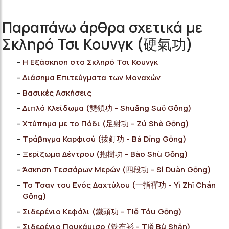
Παραπάνω άρθρα σχετικά με
Σκληρό Τσι Κουνγκ (硬氣功)
Η Εξάσκηση στο Σκληρό Τσι Κουνγκ
Διάσημα Επιτεύγματα των Μοναχών
Bασικές Ασκήσεις
Διπλό Κλείδωμα (雙鎖功 - Shuāng Suǒ Gōng)
Χτύπημα με το Πόδι (足射功 - Zú Shè Gōng)
Τράβηγμα Καρφιού (拔釘功 - Bá Dīng Gōng)
Ξερίζωμα Δέντρου (抱樹功 - Bào Shù Gōng)
Άσκηση Τεσσάρων Μερών (四段功 - Sì Duàn Gōng)
Το Τσαν του Ενός Δαχτύλου (一指禪功 - Yī Zhǐ Chán
Gōng)
Σιδερένιο Κεφάλι (鐵頭功 - Tiě Tóu Gōng)
Σιδερένιο Πουκάμισο (铁布衫 - Tiě Bù Shān)