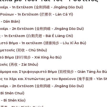
χέρι - 1η Εκτέλεση (金刚捣碓 - Jīngāng Dǎo Duì)
ούχων - 1η Εκτέλεση (拦擦衣 - Lán Cā Yī)
- Dān Biān)
οχέρι - 2η Εκτέλεση (金刚捣碓 - Jīngāng Dǎo Duì)
 - 1η Εκτέλεση (白鹅亮翅 - Bái É Liàng Chì)
ιστό Βήμα - 1η εκτέλεση (搂膝拗步 - Lǒu Xī Ào Bù)
μμετοχής (初收 - Chū Shōu)
τό Βήμα (斜行拗步 - Xié Xíng Ào Bù)
οχής (再收 - Ζài Shōu)
άμαρα και Στριφογυριστό Βήμα (前樘拗步 - Qián Táng Ào Bù
ς το Χέρι και Χτυπώντας με τον Βραχίονα (掩手肱捶 - Yǎn S
οχέρι - 2η Εκτέλεση (金刚捣碓 - Jīngāng Dǎo Duì)
Bì Shēn Chuí)
 Bì Shēn Κǎo)