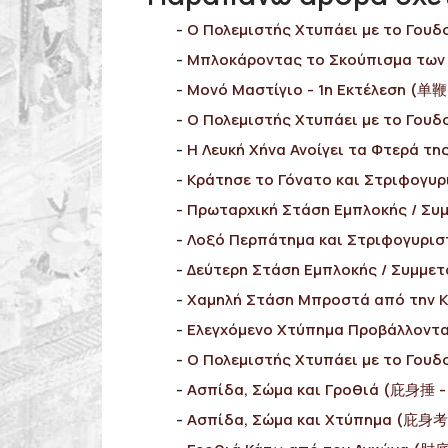
Ο Πολεμιστής Χτυπάει με το Γουδο
Μπλοκάροντας το Σκούπισμα των Ρ
Μονό Μαστίγιο - 1η Εκτέλεση (单鞭 
Ο Πολεμιστής Χτυπάει με το Γουδ
Η Λευκή Χήνα Ανοίγει τα Φτερά της
Κράτησε το Γόνατο και Στριφογυρ
Πρωταρχική Στάση Εμπλοκής / Συ
Λοξό Περπάτημα και Στριφογυρισ
Δεύτερη Στάση Εμπλοκής / Συμμετ
Χαμηλή Στάση Μπροστά από την Κ
Ελεγχόμενο Χτύπημα Προβάλλοντα
Ο Πολεμιστής Χτυπάει με το Γουδ
Ασπίδα, Σώμα και Γροθιά (庇身捶 - 
Ασπίδα, Σώμα και Χτύπημα (庇身考 -