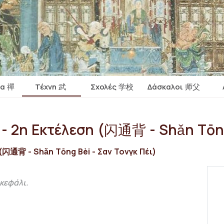
ία 禪
Τέχνη 武
Σχολές 学校
Δάσκαλοι 师父
- 2η Εκτέλεση (闪通背 - Shǎn Tōn
闪通背 - Shǎn Tōng Bèi - Σαν Τονγκ Πέι)
κεφάλι.