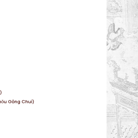
)
hǒu Gōng Chuí)