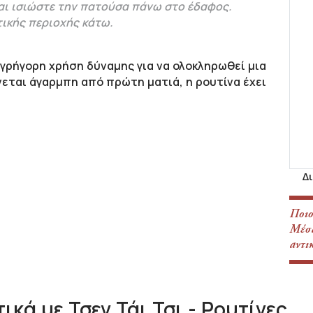
και ισιώστε την πατούσα πάνω στο έδαφος.
τικής περιοχής κάτω.
 γρήγορη χρήση δύναμης για να ολοκληρωθεί μια
εται άγαρμπη από πρώτη ματιά, η ρουτίνα έχει
.
Δ
Ποιο
Μέσα
αντικ
κά με Τσεν Τάι Τσι - Ρουτίνες