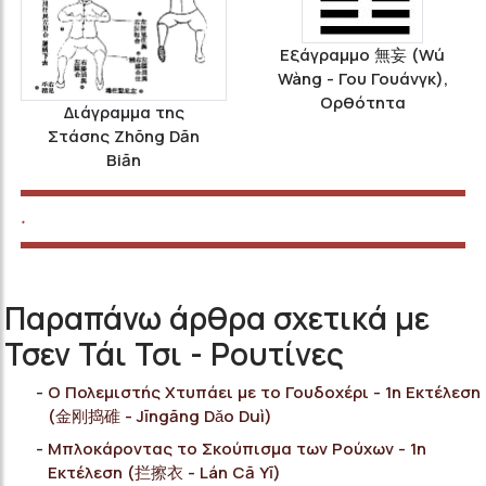
Εξάγραμμο 無妄 (Wú
Wàng - Γου Γουάνγκ),
Ορθότητα
Διάγραμμα της
Στάσης Zhōng Dān
Biān
.
Παραπάνω άρθρα σχετικά με
Τσεν Τάι Τσι - Ρουτίνες
Ο Πολεμιστής Χτυπάει με το Γουδοχέρι - 1η Εκτέλεση
(金刚捣碓 - Jīngāng Dǎo Duì)
Μπλοκάροντας το Σκούπισμα των Ρούχων - 1η
Εκτέλεση (拦擦衣 - Lán Cā Yī)