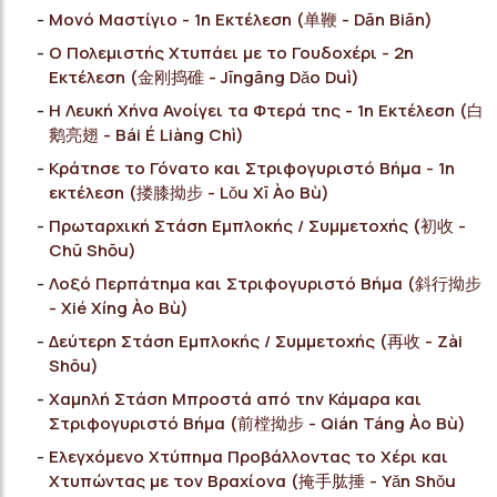
Μονό Μαστίγιο - 1η Εκτέλεση (单鞭 - Dān Biān)
Ο Πολεμιστής Χτυπάει με το Γουδοχέρι - 2η
Εκτέλεση (金刚捣碓 - Jīngāng Dǎo Duì)
Η Λευκή Χήνα Ανοίγει τα Φτερά της - 1η Εκτέλεση (白
鹅亮翅 - Bái É Liàng Chì)
Κράτησε το Γόνατο και Στριφογυριστό Βήμα - 1η
εκτέλεση (搂膝拗步 - Lǒu Xī Ào Bù)
Πρωταρχική Στάση Εμπλοκής / Συμμετοχής (初收 -
Chū Shōu)
Λοξό Περπάτημα και Στριφογυριστό Βήμα (斜行拗步
- Xié Xíng Ào Bù)
Δεύτερη Στάση Εμπλοκής / Συμμετοχής (再收 - Ζài
Shōu)
Χαμηλή Στάση Μπροστά από την Κάμαρα και
Στριφογυριστό Βήμα (前樘拗步 - Qián Táng Ào Bù)
Ελεγχόμενο Χτύπημα Προβάλλοντας το Χέρι και
Χτυπώντας με τον Βραχίονα (掩手肱捶 - Yǎn Shǒu