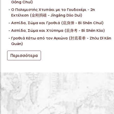
Gōng Chuí)
Ο Πολεμιστής Χτυπάει με το Γουδοχέρι - 2η
Εκτέλεση (金刚捣碓 - Jīngāng Dǎo Duì)
Ασπίδα, Σώμα και Γροθιά (庇身捶 - Bì Shēn Chuí)
Ασπίδα, Σώμα και Χτύπημα (庇身考 - Bì Shēn Κǎo)
Γροθιά Κάτω από τον Αγκώνα (肘底看拳 - Zhǒu Dǐ Kān
Quán)
Περισσότερα