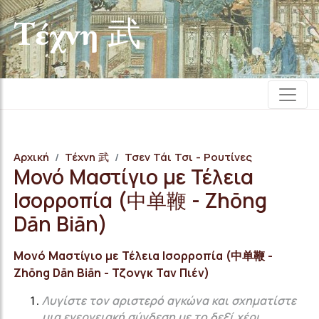
Τέχνη 武
Αρχική
Τέχνη 武
Τσεν Τάι Τσι - Ρουτίνες
Μονό Μαστίγιο με Τέλεια
Ισορροπία (中单鞭 - Zhōng
Dān Biān)
Μονό Μαστίγιο με Τέλεια Ισορροπία (中单鞭 -
Zhōng Dān Biān - Τζονγκ Ταν Πιέν)
Λυγίστε τον αριστερό αγκώνα και σχηματίστε
μια ενεργειακή σύνδεση με το δεξί χέρι.