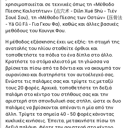
χρησιμοποιείται σε τεχνικές όπως τη «Μέθοδο
Πίεσης Κοιλοτήτων» (点穴术 - Diǎn Xué Shù - Τιέν
Σουέ Σου), τη «Μέθοδο Πίεσης των Οστών» (压骨法
- Yā Gǔ Fǎ - Για Γκου Φα), καθώς και άλλες βασικές
μεθόδους του Κουνγκ Φου.
Η μέθοδος εξάσκησης έχει ως εξής: τη στιγμή της
ανατολής του ηλίου σταθείτε όρθιοι και
τοποθετήστε τα πόδια το ένα δίπλα στο άλλο.
Κρατήστε το στόμα κλειστό με τη γλώσσα να
βρίσκεται πίσω από τα δόντια και να ακουμπά τον
ουρανίσκο και διατηρήστε τον αυτοέλεγχό σας.
Ενώστε τις παλάμες σας και τρίψτε τις μεταξύ
τους 20 φορές. Αρχικά, τοποθετήστε τη δεξιά
παλάμη στο κέντρο του στήθους σας και την
αριστερή στη σπονδυλική σας στήλη, ώστε οι δυο
παλάμες να βρίσκονται απέναντι η μία από την
άλλη. Τρίψτε τα σημεία 40 - 50 φορές κάνοντας
κυκλικές κινήσεις. Έπειτα, μετακινήστε πίσω τη
δεξιά παλάμη, φέρτε την αριστερή στο κέντρο