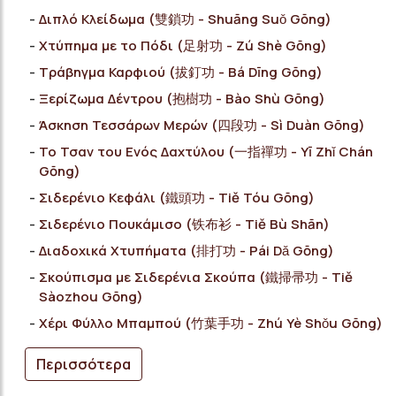
Διπλό Κλείδωμα (雙鎖功 - Shuāng Suǒ Gōng)
Χτύπημα με το Πόδι (足射功 - Zú Shè Gōng)
Τράβηγμα Καρφιού (拔釘功 - Bá Dīng Gōng)
Ξερίζωμα Δέντρου (抱樹功 - Bào Shù Gōng)
Άσκηση Τεσσάρων Μερών (四段功 - Sì Duàn Gōng)
Το Τσαν του Ενός Δαχτύλου (一指禪功 - Yī Zhǐ Chán
Gōng)
Σιδερένιο Κεφάλι (鐵頭功 - Tiě Tóu Gōng)
Σιδερένιο Πουκάμισο (铁布衫 - Tiě Bù Shān)
Διαδοχικά Χτυπήματα (排打功 - Pái Dǎ Gōng)
Σκούπισμα με Σιδερένια Σκούπα (鐵掃帚功 - Tiě
Sàozhou Gōng)
Χέρι Φύλλο Μπαμπού (竹葉手功 - Zhú Yè Shǒu Gōng)
Περισσότερα