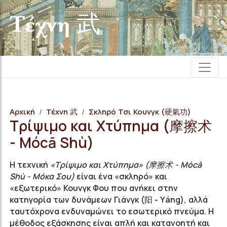
Τέχνη 武
Αρχική
Τέχνη 武
Σκληρό Τσι Κουνγκ (硬氣功)
Τρίψιμο και Χτύπημα (摩擦术
- Mócā Shù)
Η τεχνική
«Τρίψιμο και Χτύπημα» (摩擦术 - Mócā
Shù - Μόκα Σου)
είναι ένα «σκληρό» και
«εξωτερικό» Κουνγκ Φου που ανήκει στην
κατηγορία των δυνάμεων Γιάνγκ (阳 - Υáng), αλλά
ταυτόχρονα ενδυναμώνει το εσωτερικό πνεύμα. Η
μέθοδος εξάσκησης είναι απλή και κατανοητή και