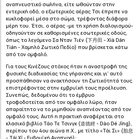
αναπνευστικό σωλήνα, είτε ωθούνταν στην
εντερική οδό, ο εξωτερικός αέρας Τσι έπρεπε να
κυκλοφορεί μέσα στο σώμα, τρέφοντας διάφορα
μέρη του. Έτσι, ο αέρας -με τη χρήση διαλογισμού-
οδηγούνταν σε καθορισμένες εσωτερικές οδούς,
όπως το λεγόμενο Σα Νταν Τιέν (下丹田 - Xià Dān
Tián - Χαμηλό Ζωτικό Πεδίο) που βρίσκεται κάτω
από τον ομφαλό.
Για τους Κινέζους στόχος ήταν η αναστροφή της
φυσικής διαδικασίας της γήρανσης και γι’ αυτό
προσπάθησαν να ανακτήσουν τη ζωτικότητά τους
επιστρέφοντας στην εμβρυϊκή τους προέλευση.
Συνεπώς, δεδομένου ότι το έμβρυο
τροφοδοτείται από τον ομφάλιο λώρο, ήταν
απαραίτητο να το μιμηθούν αναπνέοντας από τον
ομφαλό τους. Αυτή η πρακτική αναφέρεται στο
κλασικό βιβλίο Τάο Τε Τσινγκ (道德經 - Dào Dé Jīng),
περίπου του 4ου αιώνα π.Χ., με τίτλο «Τάι Σι» (胎息
- Tāi Xī - Εμβρυϊκή Αναπνοή):