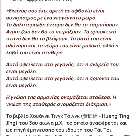
«Εκείνος που έχει αρετή σε αφθονία είναι
συγκρίσιμος με ένα νεογέννητο μωρό.
Τα δηλητηριώδη έντομα δεν θα το τσιμπήσουν.
Άγρια ζώα δεν θα το
πειράξουν.
Τα αρπακτικά
πτηνά δεν θα το βλάψουν. Τα οστά του είναι
αδύναμα και τα νεύρα του είναι μαλακά, αλλά η
λαβή του είναι σταθερή.
Αυτό οφείλεται στο γεγονός, ότι η ανδρεία του
είναι μεγάλη.
Αυτό οφείλεται στο γεγονός, ότι η αρμονία του
είναι μεγάλη.
Η γνώση της αρμονίας ονομάζεται σταθερά. Η
γνώση της σταθεράς ονομάζεται διάκριση.»
Το βιβλίο Χουάνγκ Τινγκ Τσινγκ (黃庭經 - Huáng Tíng
Jīng) του 3ου αιώνα μ.Χ., το οποίο αναφέρεται και
ως πηγή έμπνευσης του ιδρυτή του Τάι Τσι