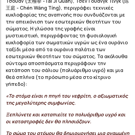
Τσουάν (太極拳 -Tài Jí Quán), Τσέν Γουάνγκ Τινγκ (陈
王庭 - Chén Wáng Tíng), περιγράφει τεχνικές
κυκλοφορίας της αναπνοής που συνδυάζονται με
την απεικόνιση των εσωτερικών θεοτήτων του
σώματος. Η γλώσσα της γραφής είναι
μυστικιστική, περιγράφοντας τη φυσιολογική
κυκλοφορία των σωματικών υγρών ως ένα ουράνιο
ταξίδι μέσα από τα ουράνια παλάτια των
εσωτερικών θεοτήτων του σώματος. Τα ακόλουθα
σύντομα αποσπάσματα περιγράφουν την
κατάποση του σάλιου (πολυάριθμο υγρό) και μια
θεά σπλήνα (το πρόσωπο μέσα στο κίτρινο
γήπεδο):
«Το στόμα είναι η πηγή του νεφρίτη, ο αξιωματικός
της μεγαλύτερης συμφωνίας.
Ξεπλύνετε και καταπιείτε το πολυάριθμο υγρό και
οι καταστροφές δεν θα πλησιάζουν.
Το σώμα του ατόμου θα δημιουργήσει μια αναμμένη