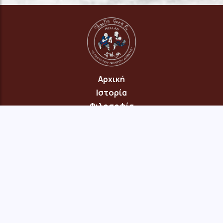
Αρχική
Ιστορία
Φιλοσοφία
Πρόγραμμα
Επικοινωνία
© 2026 Copyright: "Πηγή του Νεαρού Δάσους" Νέου Ηρακλείου
Αττικής · site:
menepet