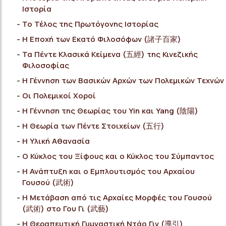
Ιστορία
Το Τέλος της Πρωτόγονης Ιστορίας
Η Εποχή των Εκατό Φιλοσόφων (諸子百家)
Τα Πέντε Κλασικά Κείμενα (五經) της Κινεζικής
Φιλοσοφίας
Η Γέννηση των Βασικών Αρχών των Πολεμικών Τεχνών
Οι Πολεμικοί Χοροί
Η Γέννηση της Θεωρίας του Yin και Yang (陰陽)
Η Θεωρία των Πέντε Στοιχείων (五行)
Η Υλική Αθανασία
Ο Κύκλος του Ξίφους και ο Κύκλος του Σύμπαντος
Η Ανάπτυξη και ο Εμπλουτισμός του Αρχαίου
Γουσού (武術)
Η Μετάβαση από τις Αρχαίες Μορφές του Γουσού
(武術) στο Γου Γι (武藝)
Η Θεραπευτική Γυμναστική Ντάο Γιν (導引)