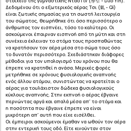
στοιχείο της γυμναστικής Ντάο Γιν (導引 - Dǎo Yǐn).
Δεδομένου ότι ο εξωτερικός αέρας Τσι (氣 - Qì)
είναι ζωτικής σημασίας για τη σωστή λειτουργία
του σώματος, θεωρήθηκε ότι όσο περισσότερο ο
άνθρωπος τον εισπνέει, τόσο το καλύτερο. Οι
ασκούμενοι έπαιρναν εισπνοή από τη μύτη και στη
συνέχεια έκλειναν το στόμα τους προσπαθώντας
να κρατήσουν τον αέρα μέσα στο σώμα τους όσο
το δυνατόν περισσότερο. Σχεδιάστηκαν διάφορες
μέθοδοι για τον υπολογισμό του χρόνου που θα
έπρεπε να κρατηθεί η ανάσα. Μερικές φορές
μετρήθηκε σε χρόνους φυσιολογικής αναπνοής
ενός άλλου ατόμου, συνιστώντας να κρατείται ο
αέρας για τουλάχιστον δώδεκα φυσιολογικούς
κύκλους αναπνοής. Στην εκπνοή ο αέρας έβγαινε
περνώντας αργά και απαλά μέσα απ' το στόμα και
η ποσότητα που έβγαινε έπρεπε να είναι
μικρότερη απ' αυτή που είχε εισέλθει.
Οι έμπειροι ασκούμενοι έμαθαν να ωθούν τον αέρα
στην εντερική τους οδό. Είτε κινούνταν στον